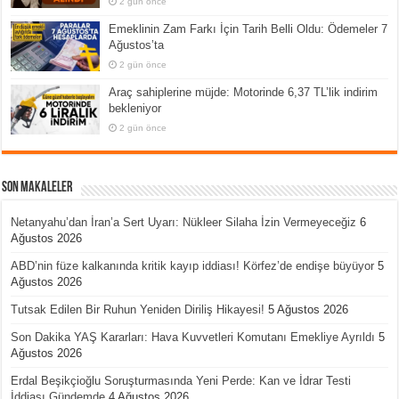
2 gün önce
Emeklinin Zam Farkı İçin Tarih Belli Oldu: Ödemeler 7
Ağustos’ta
2 gün önce
Araç sahiplerine müjde: Motorinde 6,37 TL’lik indirim
bekleniyor
2 gün önce
Son Makaleler
Netanyahu’dan İran’a Sert Uyarı: Nükleer Silaha İzin Vermeyeceğiz
6
Ağustos 2026
ABD’nin füze kalkanında kritik kayıp iddiası! Körfez’de endişe büyüyor
5
Ağustos 2026
Tutsak Edilen Bir Ruhun Yeniden Diriliş Hikayesi!
5 Ağustos 2026
Son Dakika YAŞ Kararları: Hava Kuvvetleri Komutanı Emekliye Ayrıldı
5
Ağustos 2026
Erdal Beşikçioğlu Soruşturmasında Yeni Perde: Kan ve İdrar Testi
İddiası Gündemde
4 Ağustos 2026