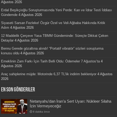
Ağustos 2026
Erdal Beşikçioğlu Soruşturmasında Yeni Perde: Kan ve İdrar Testi İddiası
Gündemde
4 Ağustos 2026
Siyaseti Sarsan Fezleke! Özgür Özel ve Veli Ağbaba Hakkında Kritik
Adım
4 Ağustos 2026
12 Maddelik Çerçeve Yasa TBMM Gündeminde: Süreçte Dikkat Çeken
Detaylar
4 Ağustos 2026
Bennu Gerede gözaltına alındı! “Portatif vibratör” sözleri soruşturma
konusu oldu
4 Ağustos 2026
Emeklinin Zam Farkı İçin Tarih Belli Oldu: Ödemeler 7 Ağustos’ta
4
Ağustos 2026
Araç sahiplerine müjde: Motorinde 6,37 TL’lik indirim bekleniyor
4 Ağustos
2026
En Son Gönderiler
Netanyahu’dan İran’a Sert Uyarı: Nükleer Silaha
İzin Vermeyeceğiz
8 dakika önce