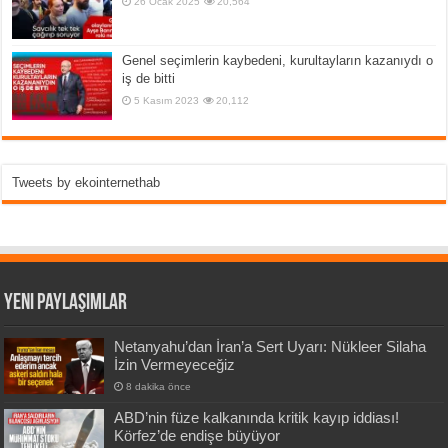
26 Ocak 2025
20,564
Genel seçimlerin kaybedeni, kurultayların kazanıydı o
iş de bitti
5 Kasım 2023
20,112
Tweets by ekointernethab
Yeni Paylaşımlar
Netanyahu’dan İran’a Sert Uyarı: Nükleer Silaha
İzin Vermeyeceğiz
8 dakika önce
ABD’nin füze kalkanında kritik kayıp iddiası!
Körfez’de endişe büyüyor