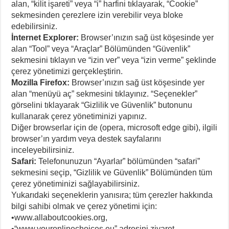
alan, “kilit işareti” veya “i” harfini tıklayarak, “Cookie”
sekmesinden çerezlere izin verebilir veya bloke
edebilirsiniz.
İnternet Explorer:
Browser’ınızın sağ üst köşesinde yer
alan “Tool” veya “Araçlar” Bölümünden “Güvenlik”
sekmesini tıklayın ve “izin ver” veya “izin verme” şeklinde
çerez yönetimizi gerçekleştirin.
Mozilla Firefox:
Browser’ınızın sağ üst köşesinde yer
alan “menüyü aç” sekmesini tıklayınız. “Seçenekler”
görselini tıklayarak “Gizlilik ve Güvenlik” butonunu
kullanarak çerez yönetiminizi yapınız.
Diğer browserlar için de (opera, microsoft edge gibi), ilgili
browser’ın yardım veya destek sayfalarını
inceleyebilirsiniz.
Safari:
Telefonunuzun “Ayarlar” bölümünden “safari”
sekmesini seçip, “Gizlilik ve Güvenlik” Bölümünden tüm
çerez yönetiminizi sağlayabilirsiniz.
Yukarıdaki seçeneklerin yanısıra; tüm çerezler hakkında
bilgi sahibi olmak ve çerez yönetimi için:
•www.allaboutcookies.org,
•“www.youronlinechoices.eu” adresini ziyaret