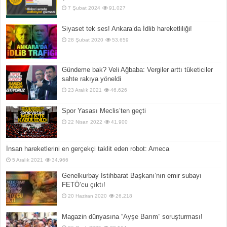
7 Şubat 2024
91,027
Siyaset tek ses! Ankara’da İdlib hareketliliği!
28 Şubat 2020
53,659
Gündeme bak? Veli Ağbaba: Vergiler arttı tüketiciler
sahte rakıya yöneldi
23 Aralık 2021
46,626
Spor Yasası Meclis’ten geçti
22 Nisan 2022
41,900
İnsan hareketlerini en gerçekçi taklit eden robot: Ameca
5 Aralık 2021
34,966
Genelkurbay İstihbarat Başkanı’nın emir subayı
FETÖ’cu çıktı!
20 Haziran 2020
26,218
Magazin dünyasına “Ayşe Barım” soruşturması!