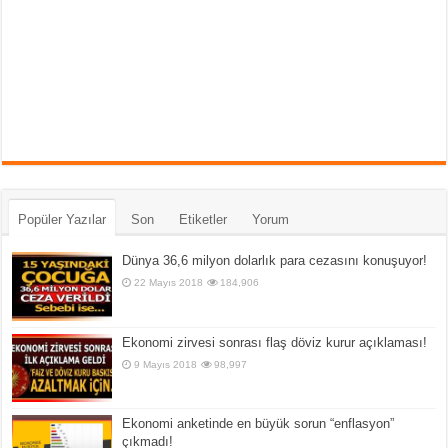
Popüler Yazılar
Son
Etiketler
Yorum
Dünya 36,6 milyon dolarlık para cezasını konuşuyor!
22 Mayıs 2018
184,906
Ekonomi zirvesi sonrası flaş döviz kurur açıklaması!
9 Mayıs 2018
98,997
Ekonomi anketinde en büyük sorun “enflasyon”
çıkmadı!