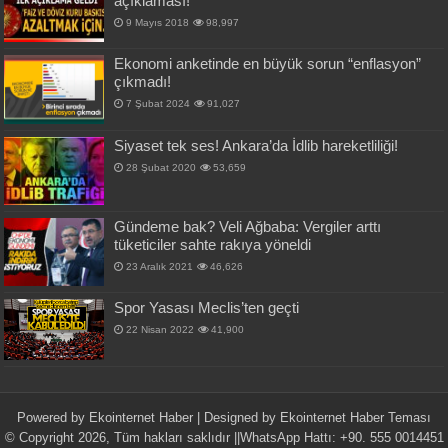
açıklaması!
9 Mayıs 2018
98,997
Ekonomi anketinde en büyük sorun “enflasyon”
çıkmadı!
7 Şubat 2024
91,027
Siyaset tek ses! Ankara’da İdlib hareketliliği!
28 Şubat 2020
53,659
Gündeme bak? Veli Ağbaba: Vergiler arttı
tüketiciler sahte rakıya yöneldi
23 Aralık 2021
46,626
Spor Yasası Meclis’ten geçti
22 Nisan 2022
41,900
Powered by
Ekointernet Haber
| Designed by
Ekointernet Haber Teması
© Copyright 2026, Tüm hakları saklıdır ||WhatsApp Hattı: +90. 555 0014451