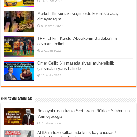
14 Şubat 2022
Merkel: Bir sonraki seçimlerde kesinlikle aday
olmayacağım
5 Haziran 2020
TFF Tahkim Kurulu, Abdülkerim Bardakcı’nın
cezasını indirdi
2 Kasım 2022
Ömer Çelik: 6’lı masada siyasi mühendislik
çalışmaları yarış halinde
15 Aralık 2022
Yeni Yayınlananlar
Netanyahu’dan İran’a Sert Uyarı: Nükleer Silaha İzin
Vermeyeceğiz
7 dakika önce
ABD’nin füze kalkanında kritik kayıp iddiası!