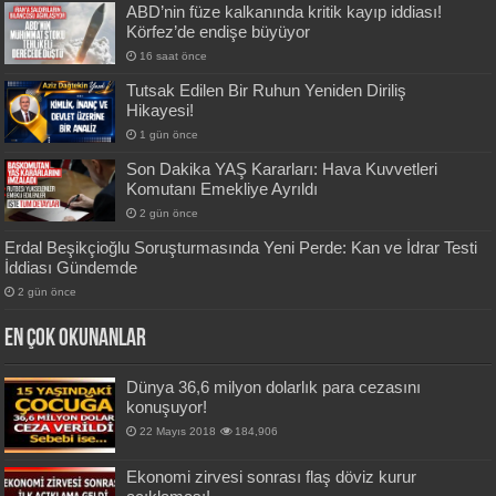
ABD’nin füze kalkanında kritik kayıp iddiası!
Körfez’de endişe büyüyor
16 saat önce
Tutsak Edilen Bir Ruhun Yeniden Diriliş
Hikayesi!
1 gün önce
Son Dakika YAŞ Kararları: Hava Kuvvetleri
Komutanı Emekliye Ayrıldı
2 gün önce
Erdal Beşikçioğlu Soruşturmasında Yeni Perde: Kan ve İdrar Testi
İddiası Gündemde
2 gün önce
En Çok okunanlar
Dünya 36,6 milyon dolarlık para cezasını
konuşuyor!
22 Mayıs 2018
184,906
Ekonomi zirvesi sonrası flaş döviz kurur