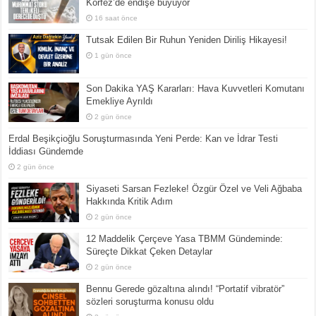
Körfez’de endişe büyüyor
16 saat önce
Tutsak Edilen Bir Ruhun Yeniden Diriliş Hikayesi!
1 gün önce
Son Dakika YAŞ Kararları: Hava Kuvvetleri Komutanı
Emekliye Ayrıldı
2 gün önce
Erdal Beşikçioğlu Soruşturmasında Yeni Perde: Kan ve İdrar Testi
İddiası Gündemde
2 gün önce
Siyaseti Sarsan Fezleke! Özgür Özel ve Veli Ağbaba
Hakkında Kritik Adım
2 gün önce
12 Maddelik Çerçeve Yasa TBMM Gündeminde:
Süreçte Dikkat Çeken Detaylar
2 gün önce
Bennu Gerede gözaltına alındı! “Portatif vibratör”
sözleri soruşturma konusu oldu