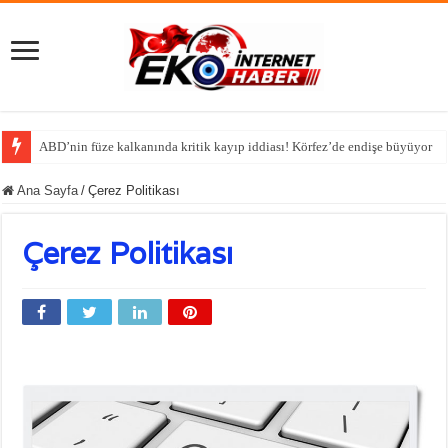
ABD’nin füze kalkanında kritik kayıp iddiası! Körfez’de endişe büyüyor
Ana Sayfa
/
Çerez Politikası
Çerez Politikası