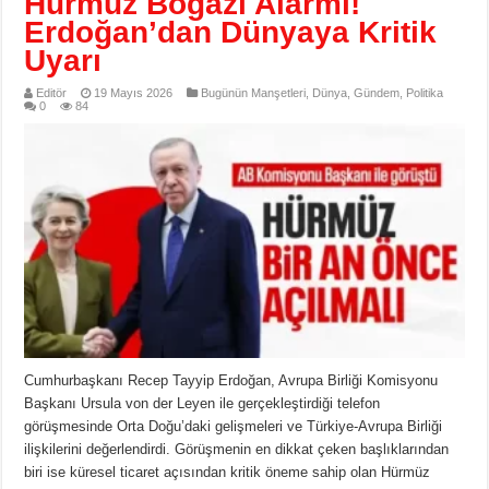
Hürmüz Boğazı Alarmı!
Erdoğan’dan Dünyaya Kritik
Uyarı
Editör
19 Mayıs 2026
Bugünün Manşetleri
,
Dünya
,
Gündem
,
Politika
0
84
Cumhurbaşkanı Recep Tayyip Erdoğan, Avrupa Birliği Komisyonu
Başkanı Ursula von der Leyen ile gerçekleştirdiği telefon
görüşmesinde Orta Doğu’daki gelişmeleri ve Türkiye-Avrupa Birliği
ilişkilerini değerlendirdi. Görüşmenin en dikkat çeken başlıklarından
biri ise küresel ticaret açısından kritik öneme sahip olan Hürmüz