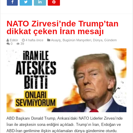
NATO Zirvesi’nde Trump’tan
dikkat çeken İran mesajı
Editör
4 hafta önce
Asayiş
,
Bugünün Manşetleri
,
Dünya
,
Gündem
0
39
ABD Başkanı Donald Trump, Ankara’daki NATO Liderler Zirvesi’nde
İran ile ateşkesin sona erdiğini açıkladı. Trump’ın İran, Erdoğan ve
ABD-İran gerilimine ilişkin açıklamaları dünya gündemine oturdu.