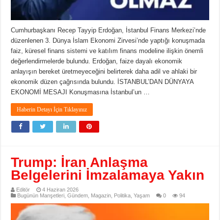
Cumhurbaşkanı Recep Tayyip Erdoğan, İstanbul Finans Merkezi’nde
düzenlenen 3. Dünya İslam Ekonomi Zirvesi’nde yaptığı konuşmada
faiz, küresel finans sistemi ve katılım finans modeline ilişkin önemli
değerlendirmelerde bulundu. Erdoğan, faize dayalı ekonomik
anlayışın bereket üretmeyeceğini belirterek daha adil ve ahlaki bir
ekonomik düzen çağrısında bulundu. İSTANBUL’DAN DÜNYAYA
EKONOMİ MESAJI Konuşmasına İstanbul’un …
Haberin Detayı İçin Tıklayınız
Trump: İran Anlaşma
Belgelerini İmzalamaya Yakın
Editör
4 Haziran 2026
Bugünün Manşetleri
,
Gündem
,
Magazin
,
Politika
,
Yaşam
0
94