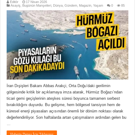
Editör
17 Nisan 2026
Asayiş
,
Bugünün Manşetleri
,
Dünya
,
Gündem
,
Magazin
,
Yaşam
0
85
İran Dışişleri Bakanı Abbas Arakçi, Orta Doğu’daki gerilimin
gölgesinde kritik bir açıklamaya imza atarak, Hürmüz Boğazı’ndan
ticari gemi geçişlerinin ateşkes süresi boyunca tamamen serbest
bırakıldığını duyurdu. Bu gelişme, hem bölgesel tansiyon hem de
küresel enerji piyasaları açısından önemli bir dönüm noktası olarak
değerlendiriliyor. Son haftalarda artan çatışmaların ardından gelen bu
…
Haberin Detayı İçin Tıklayınız