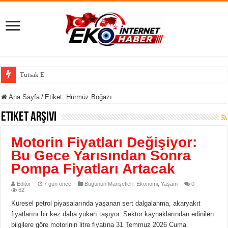
Tutsak Edilen Bir Ruhun Yeniden Diriliş Hikayesi!
Ana Sayfa
/
Etiket:
Hürmüz Boğazı
Etiket Arşivi
Motorin Fiyatları Değişiyor:
Bu Gece Yarısından Sonra
Pompa Fiyatları Artacak
Editör
7 gün önce
Bugünün Manşetleri
,
Ekonomi
,
Yaşam
0
62
Küresel petrol piyasalarında yaşanan sert dalgalanma, akaryakıt
fiyatlarını bir kez daha yukarı taşıyor. Sektör kaynaklarından edinilen
bilgilere göre motorinin litre fiyatına 31 Temmuz 2026 Cuma