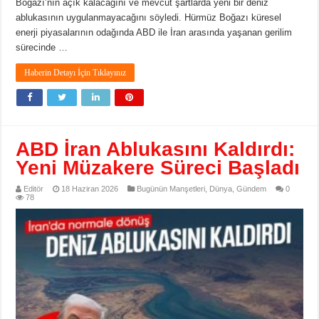
Boğazı’nın açık kalacağını ve mevcut şartlarda yeni bir deniz
ablukasının uygulanmayacağını söyledi. Hürmüz Boğazı küresel
enerji piyasalarının odağında ABD ile İran arasında yaşanan gerilim
sürecinde …
Haberin Detayı İçin Tıklayınız
ABD İran Ablukasını Kaldırdı:
Yeni Müzakere Süreci Başladı
Editör
18 Haziran 2026
Bugünün Manşetleri
,
Dünya
,
Gündem
0
78