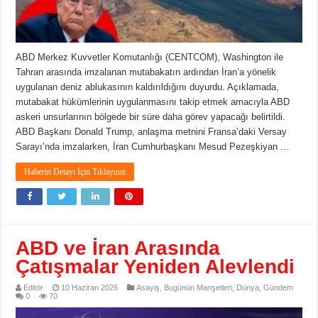
ABD Merkez Kuvvetler Komutanlığı (CENTCOM), Washington ile
Tahran arasında imzalanan mutabakatın ardından İran’a yönelik
uygulanan deniz ablukasının kaldırıldığını duyurdu. Açıklamada,
mutabakat hükümlerinin uygulanmasını takip etmek amacıyla ABD
askeri unsurlarının bölgede bir süre daha görev yapacağı belirtildi.
ABD Başkanı Donald Trump, anlaşma metnini Fransa’daki Versay
Sarayı’nda imzalarken, İran Cumhurbaşkanı Mesud Pezeşkiyan …
Haberin Detayı İçin Tıklayınız
ABD ve İran Arasında
Çatışmalar Yeniden Alevlendi
Editör
10 Haziran 2026
Asayiş
,
Bugünün Manşetleri
,
Dünya
,
Gündem
0
70