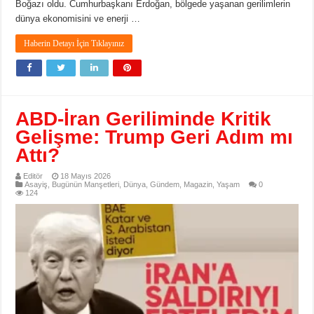
Boğazı oldu. Cumhurbaşkanı Erdoğan, bölgede yaşanan gerilimlerin
dünya ekonomisini ve enerji …
Haberin Detayı İçin Tıklayınız
ABD-İran Geriliminde Kritik
Gelişme: Trump Geri Adım mı
Attı?
Editör
18 Mayıs 2026
Asayiş
,
Bugünün Manşetleri
,
Dünya
,
Gündem
,
Magazin
,
Yaşam
0
124