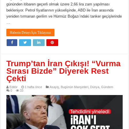
gününden itibaren geçerli olmak üzere 2,66 lira zam yapılması
bekleniyor. Petrol fiyatlarının yükselişinde, ABD ile İran arasında
yeniden tırmanan gerilim ve Hürmüz Boğazı’ndaki tanker geçişlerinde
…
Haberin Detayı İçin Tıklayınız
Trump’tan İran Çıkışı! “Vurma
Sırası Bizde” Diyerek Rest
Çekti
Editör
1 hafta önce
Asayiş
,
Bugünün Manşetleri
,
Dünya
,
Gündem
0
33