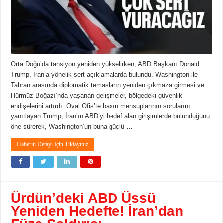
Orta Doğu’da tansiyon yeniden yükselirken, ABD Başkanı Donald
Trump, İran’a yönelik sert açıklamalarda bulundu. Washington ile
Tahran arasında diplomatik temasların yeniden çıkmaza girmesi ve
Hürmüz Boğazı’nda yaşanan gelişmeler, bölgedeki güvenlik
endişelerini artırdı. Oval Ofis’te basın mensuplarının sorularını
yanıtlayan Trump, İran’ın ABD’yi hedef alan girişimlerde bulunduğunu
öne sürerek, Washington’un buna güçlü …
Haberin Detayı İçin Tıklayınız
Ürdün’deki ABD Üssü
Yeniden Hedefte! İran’dan