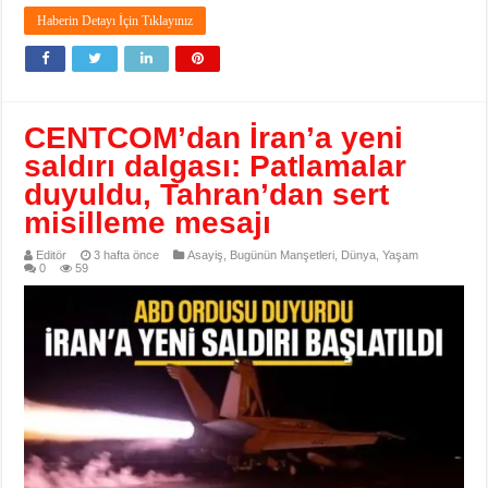
Haberin Detayı İçin Tıklayınız
CENTCOM’dan İran’a yeni
saldırı dalgası: Patlamalar
duyuldu, Tahran’dan sert
misilleme mesajı
Editör
3 hafta önce
Asayiş
,
Bugünün Manşetleri
,
Dünya
,
Yaşam
0
59