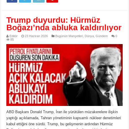
Trump duyurdu: Hürmüz
Boğazı’nda abluka kaldırılıyor
Editör
23 Haziran 2026
Bugünün Manşetleri
,
Dünya
,
Gündem
0
85
ABD Başkanı Donald Trump, İran ile yürütülen müzakerelere ilişkin
yaptığı açıklamada, Tahran yönetiminin kapsamlı nükleer denetimleri
kabul ettiğini öne sürdü. Trump, bu gelişmenin ardından Hürmüz