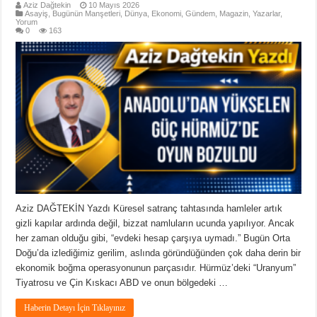
Aziz Dağtekin
10 Mayıs 2026
Asayiş
,
Bugünün Manşetleri
,
Dünya
,
Ekonomi
,
Gündem
,
Magazin
,
Yazarlar
,
Yorum
0
163
Aziz DAĞTEKİN Yazdı Küresel satranç tahtasında hamleler artık
gizli kapılar ardında değil, bizzat namluların ucunda yapılıyor. Ancak
her zaman olduğu gibi, “evdeki hesap çarşıya uymadı.” Bugün Orta
Doğu’da izlediğimiz gerilim, aslında göründüğünden çok daha derin bir
ekonomik boğma operasyonunun parçasıdır. Hürmüz’deki “Uranyum”
Tiyatrosu ve Çin Kıskacı ABD ve onun bölgedeki …
Haberin Detayı İçin Tıklayınız