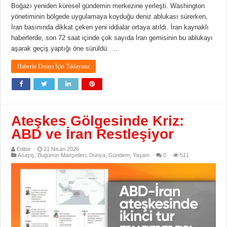
Boğazı yeniden küresel gündemin merkezine yerleşti. Washington
yönetiminin bölgede uygulamaya koyduğu deniz ablukası sürerken,
İran basınında dikkat çeken yeni iddialar ortaya atıldı. İran kaynaklı
haberlerde, son 72 saat içinde çok sayıda İran gemisinin bu ablukayı
aşarak geçiş yaptığı öne sürüldü. …
Haberin Detayı İçin Tıklayınız
Ateşkes Gölgesinde Kriz:
ABD ve İran Restleşiyor
Editör
21 Nisan 2026
Asayiş
,
Bugünün Manşetleri
,
Dünya
,
Gündem
,
Yaşam
0
511