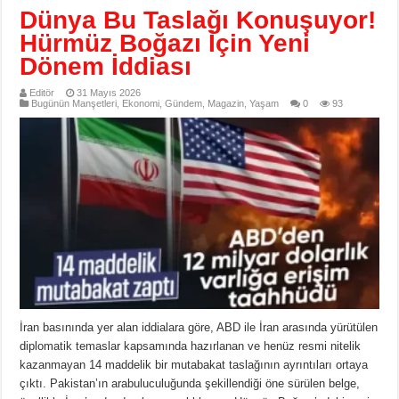
Dünya Bu Taslağı Konuşuyor!
Hürmüz Boğazı İçin Yeni
Dönem İddiası
Editör
31 Mayıs 2026
Bugünün Manşetleri
,
Ekonomi
,
Gündem
,
Magazin
,
Yaşam
0
93
İran basınında yer alan iddialara göre, ABD ile İran arasında yürütülen
diplomatik temaslar kapsamında hazırlanan ve henüz resmi nitelik
kazanmayan 14 maddelik bir mutabakat taslağının ayrıntıları ortaya
çıktı. Pakistan’ın arabuluculuğunda şekillendiği öne sürülen belge,