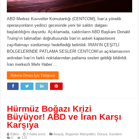
ABD Merkez Kuvvetler Komutanlığı (CENTCOM), İran’a yönelik
operasyonların yedinci gecesinde yeni bir saldırı dalgası
başlatıldığını duyurdu. Açıklamada, saldırıların ABD Başkanı Donald
Trump’ın talimatları doğrultusunda İran’ın askeri kapasitesini
zayıflatmayı sürdürmeyi hedeflediği belirtildi. İRAN’IN ÇEŞİTLİ
BÖLGELERİNDE PATLAMA SESLERİ CENTCOM’un açıklamasının
ardından İran’ın farklı noktalarından patlama sesleri geldiği bildirildi.
İran merkezli Mehr Haber …
Haberin Detayı İçin Tıklayınız
Hürmüz Boğazı Krizi
Büyüyor! ABD ve İran Karşı
Karşıya
Editör
3 hafta önce
Asayiş
,
Bugünün Manşetleri
,
Dünya
,
Gündem
0
175