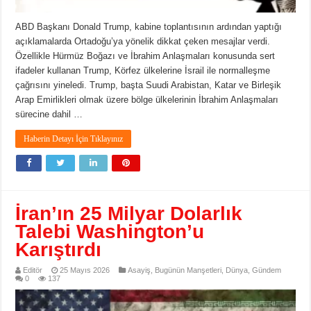
ABD Başkanı Donald Trump, kabine toplantısının ardından yaptığı
açıklamalarda Ortadoğu’ya yönelik dikkat çeken mesajlar verdi.
Özellikle Hürmüz Boğazı ve İbrahim Anlaşmaları konusunda sert
ifadeler kullanan Trump, Körfez ülkelerine İsrail ile normalleşme
çağrısını yineledi. Trump, başta Suudi Arabistan, Katar ve Birleşik
Arap Emirlikleri olmak üzere bölge ülkelerinin İbrahim Anlaşmaları
sürecine dahil …
Haberin Detayı İçin Tıklayınız
İran’ın 25 Milyar Dolarlık
Talebi Washington’u
Karıştırdı
Editör
25 Mayıs 2026
Asayiş
,
Bugünün Manşetleri
,
Dünya
,
Gündem
0
137