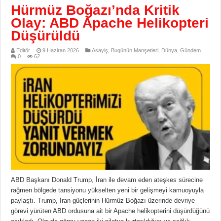
Hürmüz Boğazı’nda Kritik
Olay: ABD Apache Helikopteri
Düşürüldü
Editör
9 Haziran 2026
Asayiş
,
Bugünün Manşetleri
,
Dünya
,
Gündem
0
62
ABD Başkanı Donald Trump, İran ile devam eden ateşkes sürecine
rağmen bölgede tansiyonu yükselten yeni bir gelişmeyi kamuoyuyla
paylaştı. Trump, İran güçlerinin Hürmüz Boğazı üzerinde devriye
görevi yürüten ABD ordusuna ait bir Apache helikopterini düşürdüğünü