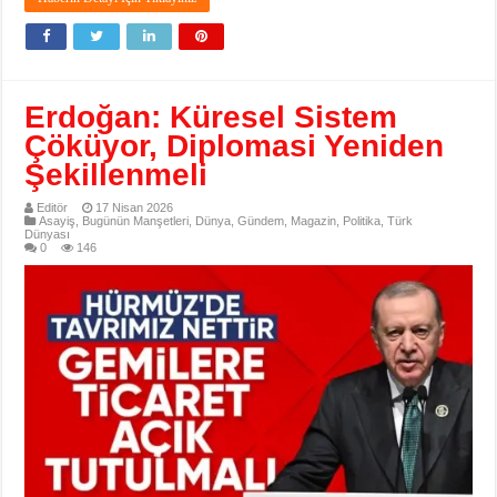
Erdoğan: Küresel Sistem
Çöküyor, Diplomasi Yeniden
Şekillenmeli
Editör
17 Nisan 2026
Asayiş
,
Bugünün Manşetleri
,
Dünya
,
Gündem
,
Magazin
,
Politika
,
Türk
Dünyası
0
146