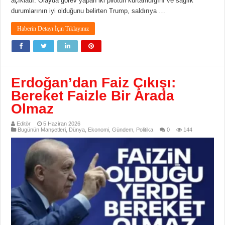
açıkladı. Olayda görev yapan iki pilotun kurtarıldığını ve sağlık
durumlarının iyi olduğunu belirten Trump, saldırıya …
Haberin Detayı İçin Tıklayınız
Erdoğan’dan Faiz Çıkışı:
Bereket Faizle Bir Arada
Olmaz
Editör
5 Haziran 2026
Bugünün Manşetleri
,
Dünya
,
Ekonomi
,
Gündem
,
Politika
0
144