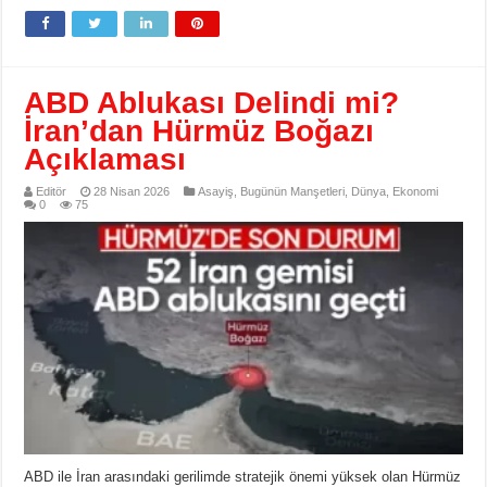
ABD Ablukası Delindi mi?
İran’dan Hürmüz Boğazı
Açıklaması
Editör
28 Nisan 2026
Asayiş
,
Bugünün Manşetleri
,
Dünya
,
Ekonomi
0
75
ABD ile İran arasındaki gerilimde stratejik önemi yüksek olan Hürmüz