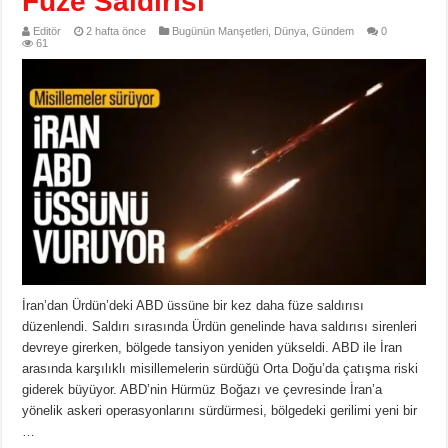
Füze Saldırısı
Editör
2 hafta önce
Bugünün Manşetleri
,
Dünya
,
Gündem
0
61
İran’dan Ürdün’deki ABD üssüne bir kez daha füze saldırısı
düzenlendi. Saldırı sırasında Ürdün genelinde hava saldırısı sirenleri
devreye girerken, bölgede tansiyon yeniden yükseldi. ABD ile İran
arasında karşılıklı misillemelerin sürdüğü Orta Doğu’da çatışma riski
giderek büyüyor. ABD’nin Hürmüz Boğazı ve çevresinde İran’a
yönelik askeri operasyonlarını sürdürmesi, bölgedeki gerilimi yeni bir
…