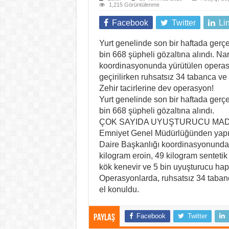
1,215 Görüntülenme
Facebook
Twitter
Li
Yurt genelinde son bir haftada gerçe
bin 668 şüpheli gözaltına alındı. N
koordinasyonunda yürütülen operas
geçirilirken ruhsatsız 34 tabanca ve t
Zehir tacirlerine dev operasyon!
Yurt genelinde son bir haftada gerçe
bin 668 şüpheli gözaltına alındı.
ÇOK SAYIDA UYUŞTURUCU MADD
Emniyet Genel Müdürlüğünden yapıl
Daire Başkanlığı koordinasyonunda 
kilogram eroin, 49 kilogram sentetik 
kök kenevir ve 5 bin uyuşturucu hap 
Operasyonlarda, ruhsatsız 34 tabanca
el konuldu.
Facebook
Twitter
Paylaş