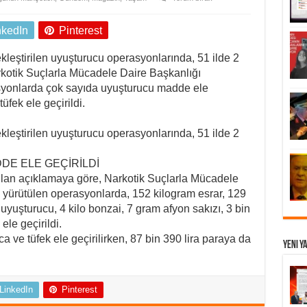
nkedIn
Pinterest
kleştirilen uyuşturucu operasyonlarında, 51 ilde 2
arkotik Suçlarla Mücadele Daire Başkanlığı
yonlarda çok sayıda uyuşturucu madde ele
üfek ele geçirildi.
kleştirilen uyuşturucu operasyonlarında, 51 ilde 2
E ELE GEÇİRİLDİ
an açıklamaya göre, Narkotik Suçlarla Mücadele
yürütülen operasyonlarda, 152 kilogram esrar, 129
uyuşturucu, 4 kilo bonzai, 7 gram afyon sakızı, 3 bin
ele geçirildi.
 ve tüfek ele geçirilirken, 87 bin 390 lira paraya da
Yeni Y
LinkedIn
Pinterest