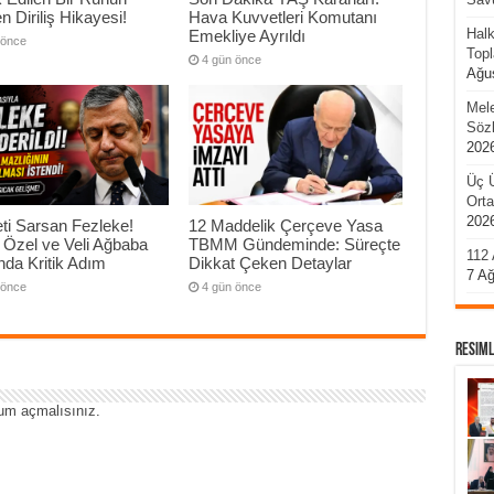
n Diriliş Hikayesi!
Hava Kuvvetleri Komutanı
Halk
Emekliye Ayrıldı
 önce
Topl
4 gün önce
Ağu
Mel
Sözl
202
Üç 
Ort
202
ti Sarsan Fezleke!
12 Maddelik Çerçeve Yasa
 Özel ve Veli Ağbaba
TBMM Gündeminde: Süreçte
112 
da Kritik Adım
Dikkat Çeken Detaylar
7 A
 önce
4 gün önce
Resiml
um açmalısınız
.