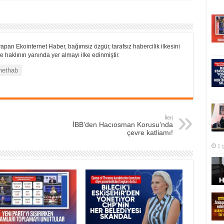
apan Ekointernet Haber, bağımsız özgür, tarafsız habercilik ilkesini
 haklının yanında yer almayı ilke edinmiştir.
nethab
İleri
İBB’den Hacıosman Korusu’nda
çevre katliamı!
1 