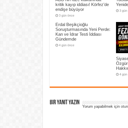
kritik kayıp iddiası! Körfez’de
Yenide
endişe büyüyor
3 gün
3 gün önce
Erdal Beşikçioğlu
Soruşturmasında Yeni Perde:
Kan ve İdrar Testi İddiası
Gündemde
4 gün önce
Siyase
Özgür
Hakkın
4 gün
Bir yanıt yazın
Yorum yapabilmek için
otur