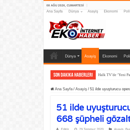
08 AĞU 2026, CUMARTESI
Ana Sayfa
Dünya
Asayiş
Ekonomi
Poli
Dünya
Asayiş
Ekonomi
Poli
Son Dakika Haberleri
Halk TV’de ‘Yeni Pa
Ana Sayfa
/
Asayiş
/
51 ilde uyuşturucu oper
51 ilde uyuşturuc
668 şüpheli gözalt
Editör
29 Temmuz 2020
Asayiş
,
Bug