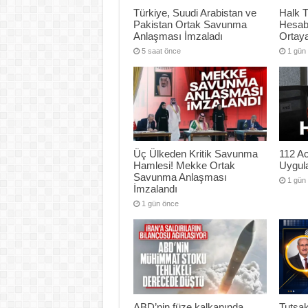
Türkiye, Suudi Arabistan ve
Halk T
Pakistan Ortak Savunma
Hesab
Anlaşması İmzaladı
Ortaya
5 saat önce
1 gün
Üç Ülkeden Kritik Savunma
112 Ac
Hamlesi! Mekke Ortak
Uygul
Savunma Anlaşması
1 gün
İmzalandı
1 gün önce
ABD’nin füze kalkanında
Tutsak