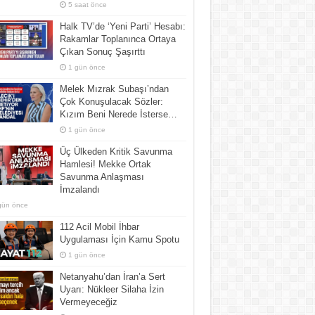
5 saat önce
Halk TV’de ‘Yeni Parti’ Hesabı:
Rakamlar Toplanınca Ortaya
Çıkan Sonuç Şaşırttı
1 gün önce
Melek Mızrak Subaşı’ndan
Çok Konuşulacak Sözler:
Kızım Beni Nerede İsterse…
1 gün önce
Üç Ülkeden Kritik Savunma
Hamlesi! Mekke Ortak
Savunma Anlaşması
İmzalandı
gün önce
112 Acil Mobil İhbar
Uygulaması İçin Kamu Spotu
1 gün önce
Netanyahu’dan İran’a Sert
Uyarı: Nükleer Silaha İzin
Vermeyeceğiz