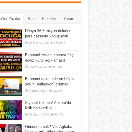
üler Yazılar
Son
Etiketler
Yorum
Dünya 36,6 milyon dolarlık
para cezasını konuşuyor!
22 Mayıs 2018
184,927
Ekonomi zirvesi sonrası flaş
döviz kurur açıklaması!
9 Mayıs 2018
98,998
Ekonomi anketinde en büyük
sorun “enflasyon” çıkmadı!
7 Şubat 2024
91,060
Siyaset tek ses! Ankara’da
İdlib hareketliliği!
28 Şubat 2020
53,672
Gündeme bak? Veli Ağbaba:
Vergiler arttı tüketiciler sahte