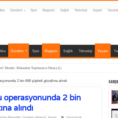
tika
Gündem
Spor
Magazin
Sağlık
Teknoloji
Yaşam
Yazarla
tika
Gündem
Spor
Magazin
Sağlık
Teknoloji
Yaşam
Ya
rti’ Hesabı: Rakamlar Toplanınca Ortaya Çıkan Sonuç Şaşırttı
asyonunda 2 bin 668 şüpheli gözaltına alındı
Karışı
u operasyonunda 2 bin
ına alındı
ünün Manşetleri
,
Gündem
,
Magazin
,
Yaşam
Yorum bırak