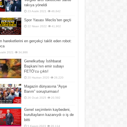
rakıya yöneldi
23 Aralık 2021
46,642
Spor Yasası Meclis’ten geçti
22 Nisan 2022
41,902
n hareketlerini en gerçekçi taklit eden robot:
ca
Aralık 2021
34,986
Genelkurbay İstihbarat
Başkanı’nın emir subayı
FETÖ’cu çıktı!
20 Haziran 2020
26,220
Magazin dünyasına “Ayşe
Barım” soruşturması!
26 Ocak 2025
20,592
Genel seçimlerin kaybedeni,
kurultayların kazanıydı o iş de
bitti
5 Kasım 2023
20,114