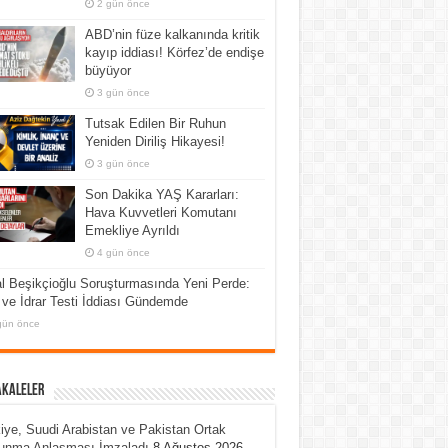
2 gün önce
ABD’nin füze kalkanında kritik
kayıp iddiası! Körfez’de endişe
büyüyor
3 gün önce
Tutsak Edilen Bir Ruhun
Yeniden Diriliş Hikayesi!
3 gün önce
Son Dakika YAŞ Kararları:
Hava Kuvvetleri Komutanı
Emekliye Ayrıldı
4 gün önce
l Beşikçioğlu Soruşturmasında Yeni Perde:
ve İdrar Testi İddiası Gündemde
gün önce
akaleler
iye, Suudi Arabistan ve Pakistan Ortak
unma Anlaşması İmzaladı
8 Ağustos 2026