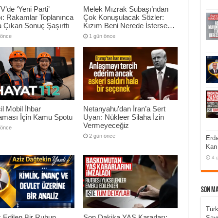
V’de ‘Yeni Parti’
Melek Mızrak Subaşı’ndan
ı: Rakamlar Toplanınca
Çok Konuşulacak Sözler:
 Çıkan Sonuç Şaşırttı
Kızım Beni Nerede İsterse…
 önce
1 gün önce
il Mobil İhbar
Netanyahu’dan İran’a Sert
aması İçin Kamu Spotu
Uyarı: Nükleer Silaha İzin
Vermeyeceğiz
 önce
2 gün önce
Erda
Kan 
4 
Son M
Türk
 Edilen Bir Ruhun
Son Dakika YAŞ Kararları:
Sav