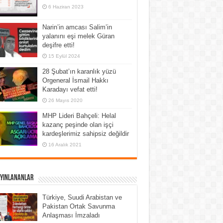
6 Haziran 2023
Narin’in amcası Salim’in
yalanını eşi melek Güran
deşifre etti!
15 Eylül 2024
28 Şubat’ın karanlık yüzü
Orgeneral İsmail Hakkı
Karadayı vefat etti!
26 Mayıs 2020
MHP Lideri Bahçeli: Helal
kazanç peşinde olan işçi
kardeşlerimiz sahipsiz değildir
16 Aralık 2021
ayınlananlar
Türkiye, Suudi Arabistan ve
Pakistan Ortak Savunma
Anlaşması İmzaladı