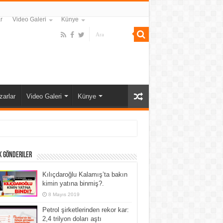
r
Video Galeri
Künye
zarlar
Video Galeri
Künye
k Gönderiler
Kılıçdaroğlu Kalamış’ta bakın
kimin yatına binmiş?.
8 Mayıs 2019
Petrol şirketlerinden rekor kar:
2,4 trilyon doları aştı