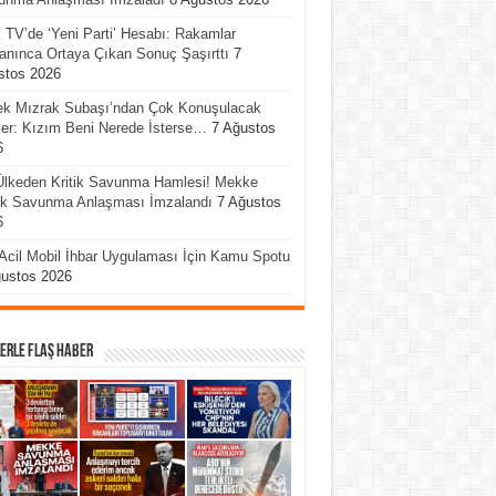
 TV’de ‘Yeni Parti’ Hesabı: Rakamlar
anınca Ortaya Çıkan Sonuç Şaşırttı
7
stos 2026
ek Mızrak Subaşı’ndan Çok Konuşulacak
er: Kızım Beni Nerede İsterse…
7 Ağustos
6
Ülkeden Kritik Savunma Hamlesi! Mekke
ak Savunma Anlaşması İmzalandı
7 Ağustos
6
Acil Mobil İhbar Uygulaması İçin Kamu Spotu
ğustos 2026
erle Flaş Haber