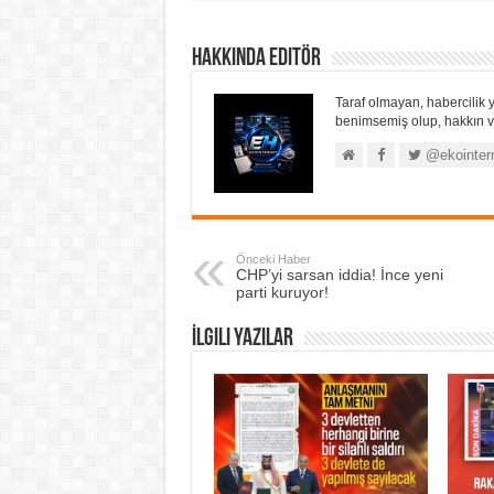
Hakkında Editör
Taraf olmayan, habercilik y
benimsemiş olup, hakkın ve
@ekointer
Önceki Haber
CHP’yi sarsan iddia! İnce yeni
parti kuruyor!
İlgili Yazılar