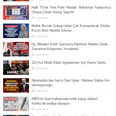
Halk TV’de ‘Yeni Parti’ Hesabı: Rakamlar Toplanınca
Ortaya Çıkan Sonuç Şaşırttı
2 gün önce
Melek Mızrak Subaşı’ndan Çok Konuşulacak Sözler:
Kızım Beni Nerede İsterse…
2 gün önce
Üç Ülkeden Kritik Savunma Hamlesi! Mekke Ortak
Savunma Anlaşması İmzalandı
2 gün önce
112 Acil Mobil İhbar Uygulaması İçin Kamu Spotu
2 gün önce
Netanyahu’dan İran’a Sert Uyarı: Nükleer Silaha İzin
Vermeyeceğiz
2 gün önce
ABD’nin füze kalkanında kritik kayıp iddiası!
Körfez’de endişe büyüyor
3 gün önce