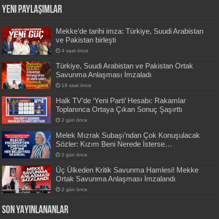
Yeni Paylaşımlar
Mekke’de tarihi imza: Türkiye, Suudi Arabistan
ve Pakistan birleşti
4 saat önce
Türkiye, Suudi Arabistan ve Pakistan Ortak
Savunma Anlaşması İmzaladı
19 saat önce
Halk TV’de ‘Yeni Parti’ Hesabı: Rakamlar
Toplanınca Ortaya Çıkan Sonuç Şaşırttı
2 gün önce
Melek Mızrak Subaşı’ndan Çok Konuşulacak
Sözler: Kızım Beni Nerede İsterse…
2 gün önce
Üç Ülkeden Kritik Savunma Hamlesi! Mekke
Ortak Savunma Anlaşması İmzalandı
2 gün önce
SON YAYINLANANLAR