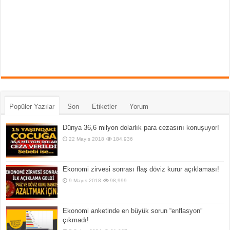
Popüler Yazılar
Son
Etiketler
Yorum
Dünya 36,6 milyon dolarlık para cezasını konuşuyor!
22 Mayıs 2018
184,936
Ekonomi zirvesi sonrası flaş döviz kurur açıklaması!
9 Mayıs 2018
98,999
Ekonomi anketinde en büyük sorun “enflasyon”
çıkmadı!