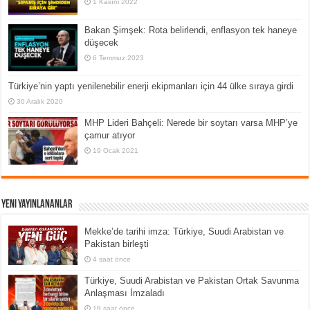
1 Kasım 2022
Bakan Şimşek: Rota belirlendi, enflasyon tek haneye
düşecek
6 Temmuz 2023
Türkiye’nin yaptı yenilenebilir enerji ekipmanları için 44 ülke sıraya girdi
30 Aralık 2020
MHP Lideri Bahçeli: Nerede bir soytarı varsa MHP’ye
çamur atıyor
19 Ocak 2021
Yeni Yayınlananlar
Mekke’de tarihi imza: Türkiye, Suudi Arabistan ve
Pakistan birleşti
4 saat önce
Türkiye, Suudi Arabistan ve Pakistan Ortak Savunma
Anlaşması İmzaladı
19 saat önce