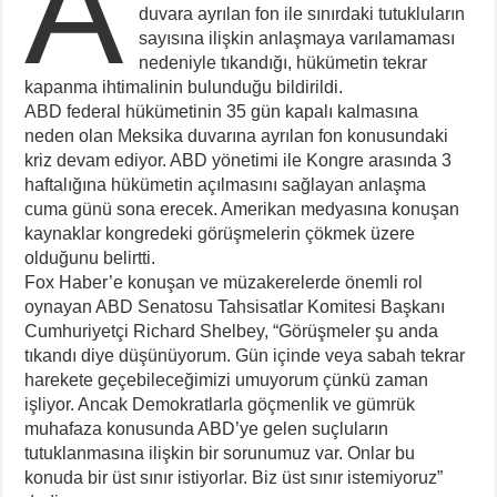
A
duvara ayrılan fon ile sınırdaki tutukluların
sayısına ilişkin anlaşmaya varılamaması
nedeniyle tıkandığı, hükümetin tekrar
kapanma ihtimalinin bulunduğu bildirildi.
ABD federal hükümetinin 35 gün kapalı kalmasına
neden olan Meksika duvarına ayrılan fon konusundaki
kriz devam ediyor. ABD yönetimi ile Kongre arasında 3
haftalığına hükümetin açılmasını sağlayan anlaşma
cuma günü sona erecek. Amerikan medyasına konuşan
kaynaklar kongredeki görüşmelerin çökmek üzere
olduğunu belirtti.
Fox Haber’e konuşan ve müzakerelerde önemli rol
oynayan ABD Senatosu Tahsisatlar Komitesi Başkanı
Cumhuriyetçi Richard Shelbey, “Görüşmeler şu anda
tıkandı diye düşünüyorum. Gün içinde veya sabah tekrar
harekete geçebileceğimizi umuyorum çünkü zaman
işliyor. Ancak Demokratlarla göçmenlik ve gümrük
muhafaza konusunda ABD’ye gelen suçluların
tutuklanmasına ilişkin bir sorunumuz var. Onlar bu
konuda bir üst sınır istiyorlar. Biz üst sınır istemiyoruz”