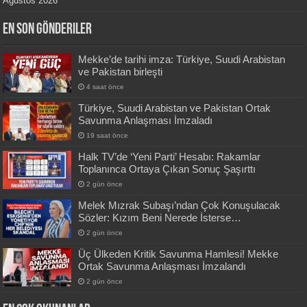
Ağustos 2026
En Son Gönderiler
Mekke’de tarihi imza: Türkiye, Suudi Arabistan
ve Pakistan birleşti
4 saat önce
Türkiye, Suudi Arabistan ve Pakistan Ortak
Savunma Anlaşması İmzaladı
19 saat önce
Halk TV’de ‘Yeni Parti’ Hesabı: Rakamlar
Toplanınca Ortaya Çıkan Sonuç Şaşırttı
2 gün önce
Melek Mızrak Subaşı’ndan Çok Konuşulacak
Sözler: Kızım Beni Nerede İsterse…
2 gün önce
Üç Ülkeden Kritik Savunma Hamlesi! Mekke
Ortak Savunma Anlaşması İmzalandı
2 gün önce