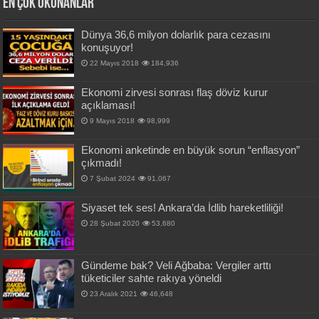
En Çok okunanlar
Dünya 36,6 milyon dolarlık para cezasını
konuşuyor!
22 Mayıs 2018
184,936
Ekonomi zirvesi sonrası flaş döviz kurur
açıklaması!
9 Mayıs 2018
98,999
Ekonomi anketinde en büyük sorun “enflasyon”
çıkmadı!
7 Şubat 2024
91,067
Siyaset tek ses! Ankara’da İdlib hareketliliği!
28 Şubat 2020
53,680
Gündeme bak? Veli Ağbaba: Vergiler arttı
tüketiciler sahte rakıya yöneldi
23 Aralık 2021
46,648