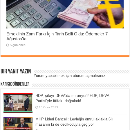
Emeklinin Zam Farkı İçin Tarih Belli Oldu: Ödemeler 7
Ağustos’ta
5 gün önce
Bir yanıt yazın
Yorum yapabilmek için
oturum açmalısınız
.
Karışık Gönderiler
HDP, şifayı DEVA’da mı arıyor? HDP, DEVA
Partisi’yle ittifakı doğruladı!..
15 Ocak 2023
MHP Lideri Bahçeli: Leyleğin ömrü laklakla 6’lı
masanın ki de dedikoduyla geçiyor