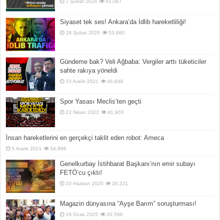
7 Şubat 2024
91,067
Siyaset tek ses! Ankara’da İdlib hareketliliği!
28 Şubat 2020
53,680
Gündeme bak? Veli Ağbaba: Vergiler arttı tüketiciler
sahte rakıya yöneldi
23 Aralık 2021
46,648
Spor Yasası Meclis’ten geçti
22 Nisan 2022
41,903
İnsan hareketlerini en gerçekçi taklit eden robot: Ameca
5 Aralık 2021
34,996
Genelkurbay İstihbarat Başkanı’nın emir subayı
FETÖ’cu çıktı!
20 Haziran 2020
26,221
Magazin dünyasına “Ayşe Barım” soruşturması!
26 Ocak 2025
20,598