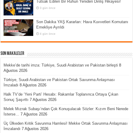
Tutsak Edilen Bir Ruhun Yeniden Diriliş Hikayesi!
3 gün önce
Son Dakika YAŞ Kararları: Hava Kuvvetleri Komutanı
Emekliye Ayrıldı
4 gün önce
Son Makaleler
Mekke’de tarihi imza: Türkiye, Suudi Arabistan ve Pakistan birleşti
8
Ağustos 2026
Türkiye, Suudi Arabistan ve Pakistan Ortak Savunma Anlaşması
İmzaladı
8 Ağustos 2026
Halk TV’de ‘Yeni Parti’ Hesabı: Rakamlar Toplanınca Ortaya Çıkan
Sonuç Şaşırttı
7 Ağustos 2026
Melek Mızrak Subaşı’ndan Çok Konuşulacak Sözler: Kızım Beni Nerede
İsterse…
7 Ağustos 2026
Üç Ülkeden Kritik Savunma Hamlesi! Mekke Ortak Savunma Anlaşması
İmzalandı
7 Ağustos 2026