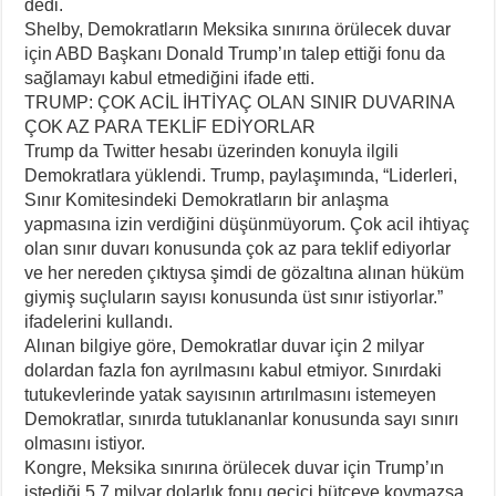
dedi.
Shelby, Demokratların Meksika sınırına örülecek duvar
için ABD Başkanı Donald Trump’ın talep ettiği fonu da
sağlamayı kabul etmediğini ifade etti.
TRUMP: ÇOK ACİL İHTİYAÇ OLAN SINIR DUVARINA
ÇOK AZ PARA TEKLİF EDİYORLAR
Trump da Twitter hesabı üzerinden konuyla ilgili
Demokratlara yüklendi. Trump, paylaşımında, “Liderleri,
Sınır Komitesindeki Demokratların bir anlaşma
yapmasına izin verdiğini düşünmüyorum. Çok acil ihtiyaç
olan sınır duvarı konusunda çok az para teklif ediyorlar
ve her nereden çıktıysa şimdi de gözaltına alınan hüküm
giymiş suçluların sayısı konusunda üst sınır istiyorlar.”
ifadelerini kullandı.
Alınan bilgiye göre, Demokratlar duvar için 2 milyar
dolardan fazla fon ayrılmasını kabul etmiyor. Sınırdaki
tutukevlerinde yatak sayısının artırılmasını istemeyen
Demokratlar, sınırda tutuklananlar konusunda sayı sınırı
olmasını istiyor.
Kongre, Meksika sınırına örülecek duvar için Trump’ın
istediği 5,7 milyar dolarlık fonu geçici bütçeye koymazsa