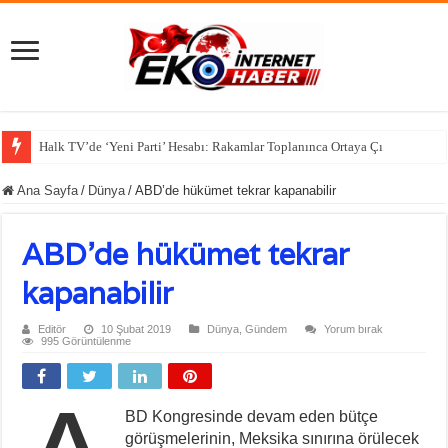
Halk TV’de ‘Yeni Parti’ Hesabı: Rakamlar Toplanınca Ortaya Çıkan Sonuç Şaşırtt
Ana Sayfa
/
Dünya
/
ABD’de hükümet tekrar kapanabilir
ABD’de hükümet tekrar
kapanabilir
Editör
10 Şubat 2019
Dünya
,
Gündem
Yorum bırak
995 Görüntülenme
BD Kongresinde devam eden bütçe
görüşmelerinin, Meksika sınırına örülecek