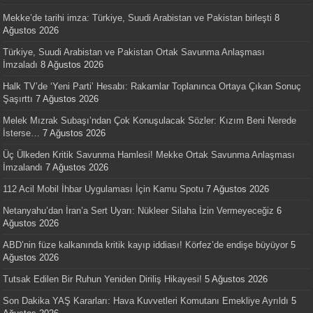
Mekke’de tarihi imza: Türkiye, Suudi Arabistan ve Pakistan birleşti
8
Ağustos 2026
Türkiye, Suudi Arabistan ve Pakistan Ortak Savunma Anlaşması
İmzaladı
8 Ağustos 2026
Halk TV’de ‘Yeni Parti’ Hesabı: Rakamlar Toplanınca Ortaya Çıkan Sonuç
Şaşırttı
7 Ağustos 2026
Melek Mızrak Subaşı’ndan Çok Konuşulacak Sözler: Kızım Beni Nerede
İsterse…
7 Ağustos 2026
Üç Ülkeden Kritik Savunma Hamlesi! Mekke Ortak Savunma Anlaşması
İmzalandı
7 Ağustos 2026
112 Acil Mobil İhbar Uygulaması İçin Kamu Spotu
7 Ağustos 2026
Netanyahu’dan İran’a Sert Uyarı: Nükleer Silaha İzin Vermeyeceğiz
6
Ağustos 2026
ABD’nin füze kalkanında kritik kayıp iddiası! Körfez’de endişe büyüyor
5
Ağustos 2026
Tutsak Edilen Bir Ruhun Yeniden Diriliş Hikayesi!
5 Ağustos 2026
Son Dakika YAŞ Kararları: Hava Kuvvetleri Komutanı Emekliye Ayrıldı
5