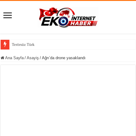
Terörsüz Türkiye görüşmeleri öncesi TBMM’de dikka
Ana Sayfa
/
Asayiş
/
Ağrı’da drone yasaklandı