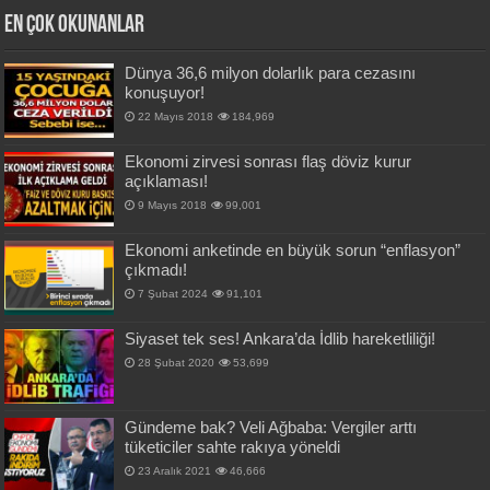
En Çok okunanlar
Dünya 36,6 milyon dolarlık para cezasını
konuşuyor!
22 Mayıs 2018
184,969
Ekonomi zirvesi sonrası flaş döviz kurur
açıklaması!
9 Mayıs 2018
99,001
Ekonomi anketinde en büyük sorun “enflasyon”
çıkmadı!
7 Şubat 2024
91,101
Siyaset tek ses! Ankara’da İdlib hareketliliği!
28 Şubat 2020
53,699
Gündeme bak? Veli Ağbaba: Vergiler arttı
tüketiciler sahte rakıya yöneldi
23 Aralık 2021
46,666