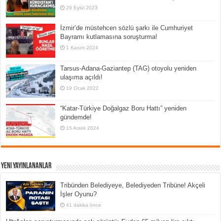
29 Eylül 2023
İzmir’de müstehcen sözlü şarkı ile Cumhuriyet
Bayramı kutlamasına soruşturma!
1 Kasım 2024
Tarsus-Adana-Gaziantep (TAG) otoyolu yeniden
ulaşıma açıldı!
19 Ocak 2022
“Katar-Türkiye Doğalgaz Boru Hattı” yeniden
gündemde!
15 Aralık 2024
Yeni Yayınlananlar
Tribünden Belediyeye, Belediyeden Tribüne! Akçeli
İşler Oyunu?
41 dakika önce