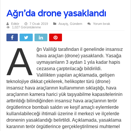
Ağrı’da drone yasaklandı
Editör
7 Ocak 2019
Asayiş
,
Gündem
Yorum bırak
1,027 Görüntülenme
A
ğrı Valiliği tarafından il genelinde insansız
hava araçları (drone) yasaklandı. Yasağa
uymayanların 3 aydan 1 yıla kadar hapis
cezasına çarptırılacağı bildirildi.
Valilikten yapılan açıklamada, gelişen
teknolojiye dikkat çekilerek, helikopter türü (drone)
insansız hava araçlarının kullanımının sıklaştığı, hava
araçlarının kamera harici yük taşıyabilme kapasitelerinin
arttırıldığı bilindiğinden insansız hava araçlarının terör
örgütlerince bombalı saldırı ve keşif amaçlı eylemlerde
kullanılabileceği ihtimali üzerine il merkezi ve ilçelerde
dronenin yasaklandığı belirtildi. Açıklamada, yasaklama
kararının terör örgütlerince gerçekleştirilmesi muhtemel