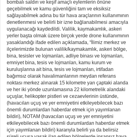
bombalı saldırı ve keşif amaçlı eylemlerin önüne
geçebilmek ve kamu güvenliğini tam ve eksiksiz
sağlayabilmek adına bu tür hava araçlarının kullanımının
denetlenmesi ve belirli bir izne bağlanabilmesi amacıyla
uygulanacağı kaydedildi. Valilik, kaymakamlık, askeri
yerler başta olmak üzere birçok yerde drone kullanımının
yasaklandığı ifade edilen açıklamada, “İlimiz merkez ve
ilçelerimizde bulunan valilik/kaymakamlık, askeri bölge,
bina, tesisler ve lojmanları, adliye binası ve lojmanları,
emniyet bina, tesis ve lojmanları, kamu kurum ve
kuruluşlarına ait bina, tesis ve lojmanları, irtifadan
bağımsız olarak havalimanlarının meydan referans
noktası merkez alınarak 15 kilometre yarı çaptaki alanda
ve her iki yönde uzunlamasına 22 kilometrelik alandaki
uçuşlar, helikopter pistleri ve cezaevlerinin üstünde,
(havacıları uçuş ve yer emniyetini etkileyebilecek bazı
önemli durumlardan haberdar etmek için yayımlanan
bildiri), NOTAM (havacıları uçuş ve yer emniyetini
etkileyebilecek bazı önemli durumlardan haberdar etmek
için yayımlanan bildiri) kararıyla belirli ya da belirsiz
süreli uçuşa yasak ilan edilen bölgelerde insansız hava