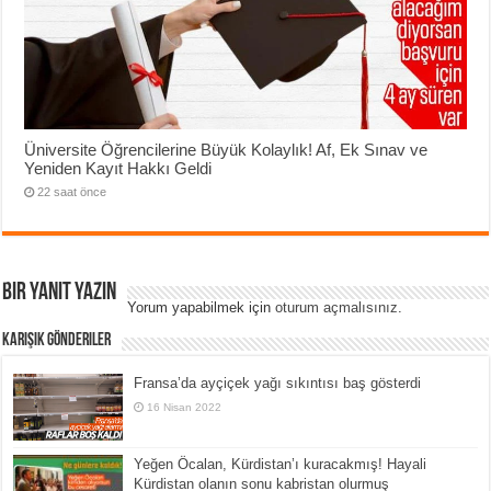
Üniversite Öğrencilerine Büyük Kolaylık! Af, Ek Sınav ve
Yeniden Kayıt Hakkı Geldi
22 saat önce
Bir yanıt yazın
Yorum yapabilmek için
oturum açmalısınız
.
Karışık Gönderiler
Fransa’da ayçiçek yağı sıkıntısı baş gösterdi
16 Nisan 2022
Yeğen Öcalan, Kürdistan’ı kuracakmış! Hayali
Kürdistan olanın sonu kabristan olurmuş