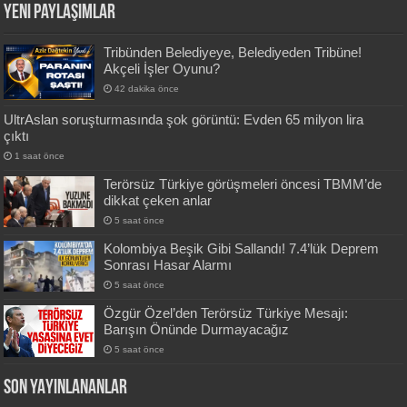
Yeni Paylaşımlar
Tribünden Belediyeye, Belediyeden Tribüne!
Akçeli İşler Oyunu?
42 dakika önce
UltrAslan soruşturmasında şok görüntü: Evden 65 milyon lira
çıktı
1 saat önce
Terörsüz Türkiye görüşmeleri öncesi TBMM’de
dikkat çeken anlar
5 saat önce
Kolombiya Beşik Gibi Sallandı! 7.4’lük Deprem
Sonrası Hasar Alarmı
5 saat önce
Özgür Özel’den Terörsüz Türkiye Mesajı:
Barışın Önünde Durmayacağız
5 saat önce
SON YAYINLANANLAR