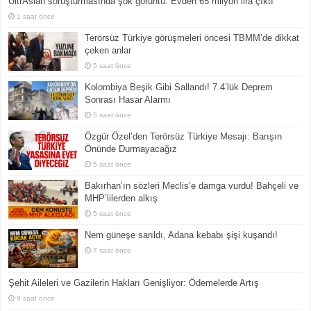
UltrAslan soruşturmasında şok görüntü: Evden 65 milyon lira çıktı
1 saat önce
Terörsüz Türkiye görüşmeleri öncesi TBMM’de dikkat
çeken anlar
5 saat önce
Kolombiya Beşik Gibi Sallandı! 7.4’lük Deprem
Sonrası Hasar Alarmı
5 saat önce
Özgür Özel’den Terörsüz Türkiye Mesajı: Barışın
Önünde Durmayacağız
5 saat önce
Bakırhan’ın sözleri Meclis’e damga vurdu! Bahçeli ve
MHP’lilerden alkış
5 saat önce
Nem güneşe sarıldı, Adana kebabı şişi kuşandı!
7 saat önce
Şehit Aileleri ve Gazilerin Hakları Genişliyor: Ödemelerde Artış
9 saat önce