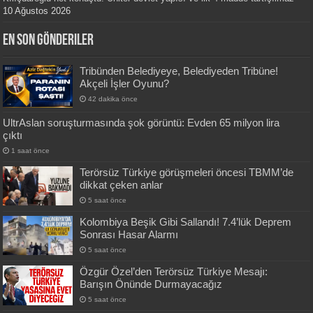
10 Ağustos 2026
En Son Gönderiler
Tribünden Belediyeye, Belediyeden Tribüne!
Akçeli İşler Oyunu?
42 dakika önce
UltrAslan soruşturmasında şok görüntü: Evden 65 milyon lira
çıktı
1 saat önce
Terörsüz Türkiye görüşmeleri öncesi TBMM’de
dikkat çeken anlar
5 saat önce
Kolombiya Beşik Gibi Sallandı! 7.4’lük Deprem
Sonrası Hasar Alarmı
5 saat önce
Özgür Özel’den Terörsüz Türkiye Mesajı:
Barışın Önünde Durmayacağız
5 saat önce