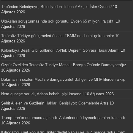
Tribünden Belediyeye, Belediyeden Tribüne! Akçeli İşler Oyunu?
10
Ağustos 2026
UltrAslan soruşturmasında şok görüntü: Evden 65 milyon lira çıktı
10
Ağustos 2026
Terörsüz Türkiye görüşmeleri öncesi TBMM’de dikkat çeken anlar
10
Ağustos 2026
Kolombiya Beşik Gibi Sallandı! 7.4’lük Deprem Sonrası Hasar Alarmı
10
Ağustos 2026
Özgür Özel’den Terörsüz Türkiye Mesajı: Barışın Önünde Durmayacağız
10 Ağustos 2026
Bakırhan’ın sözleri Meclis’e damga vurdu! Bahçeli ve MHP’lilerden alkış
10 Ağustos 2026
Nem güneşe sarıldı, Adana kebabı şişi kuşandı!
10 Ağustos 2026
Şehit Aileleri ve Gazilerin Hakları Genişliyor: Ödemelerde Artış
10
Ağustos 2026
Trump İran’ın durumunu açıkladı: Askerlerine ödeyecek paraları kalmadı
10 Ağustos 2026
Kılıçdaroğlu net konuştu: Üniter devlet yapısı ve ilk 4 madde tartışılmaz