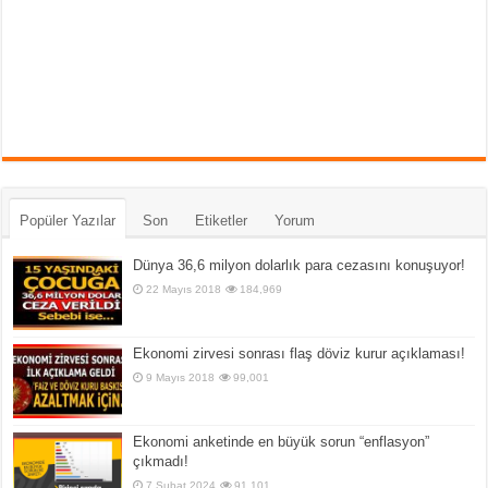
Popüler Yazılar
Son
Etiketler
Yorum
Dünya 36,6 milyon dolarlık para cezasını konuşuyor!
22 Mayıs 2018
184,969
Ekonomi zirvesi sonrası flaş döviz kurur açıklaması!
9 Mayıs 2018
99,001
Ekonomi anketinde en büyük sorun “enflasyon”
çıkmadı!
7 Şubat 2024
91,101