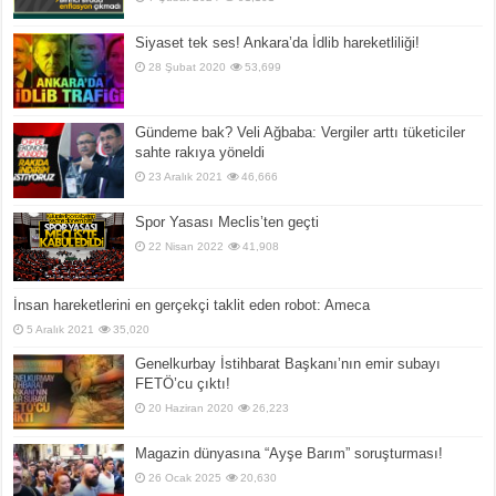
Siyaset tek ses! Ankara’da İdlib hareketliliği!
28 Şubat 2020
53,699
Gündeme bak? Veli Ağbaba: Vergiler arttı tüketiciler
sahte rakıya yöneldi
23 Aralık 2021
46,666
Spor Yasası Meclis’ten geçti
22 Nisan 2022
41,908
İnsan hareketlerini en gerçekçi taklit eden robot: Ameca
5 Aralık 2021
35,020
Genelkurbay İstihbarat Başkanı’nın emir subayı
FETÖ’cu çıktı!
20 Haziran 2020
26,223
Magazin dünyasına “Ayşe Barım” soruşturması!
26 Ocak 2025
20,630