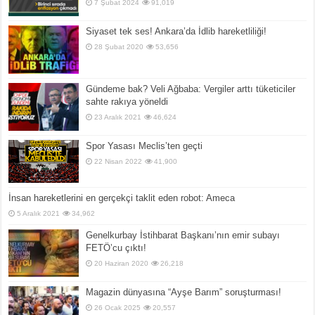
7 Şubat 2024
91,019
Siyaset tek ses! Ankara’da İdlib hareketliliği!
28 Şubat 2020
53,656
Gündeme bak? Veli Ağbaba: Vergiler arttı tüketiciler
sahte rakıya yöneldi
23 Aralık 2021
46,624
Spor Yasası Meclis’ten geçti
22 Nisan 2022
41,900
İnsan hareketlerini en gerçekçi taklit eden robot: Ameca
5 Aralık 2021
34,962
Genelkurbay İstihbarat Başkanı’nın emir subayı
FETÖ’cu çıktı!
20 Haziran 2020
26,218
Magazin dünyasına “Ayşe Barım” soruşturması!
26 Ocak 2025
20,557