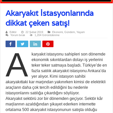
Akaryakıt İstasyonlarında
dikkat çeken satış!
Editör
22 Şubat 2019
Ekonomi
,
Gündem
,
Yaşam
Yorum bırak
1,204 Görüntülenme
A
karyakıt istasyonu sahipleri son dönemde
ekonomik sıkıntılardan dolayı iş yerlerini
teker teker satmaya başladı. Türkiye’de en
fazla satılık akaryakıt istasyonu Ankara’da
yer alıyor. Kimi istasyon sahibi
akaryakıttaki kar marjından yakınırken kimisi de elektrikli
araçların daha çok tercih edildiğini bu nedenle
istasyonlarını satılığa çıkardığını söylüyor.
Akaryakıt sektörü zor bir dönemden geçiyor. Sektör kâr
marjlarının azaldığından şikayet ederken internette
ortalama 500 akaryakıt istasyonunun satışta olduğu