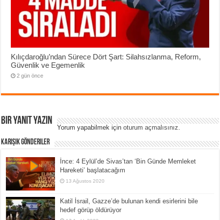
Kılıçdaroğlu’ndan Sürece Dört Şart: Silahsızlanma, Reform,
Güvenlik ve Egemenlik
2 gün önce
Bir yanıt yazın
Yorum yapabilmek için
oturum açmalısınız
.
Karışık Gönderiler
İnce: 4 Eylül’de Sivas’tan ‘Bin Günde Memleket
Hareketi’ başlatacağım
13 Ağustos 2020
Katil İsrail, Gazze’de bulunan kendi esirlerini bile
hedef görüp öldürüyor