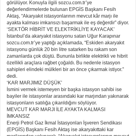
görülüyor. Konuyla ilgili sozcu.com.tr’ye
değerlendirmelerde bulunan EPGİS Başkanı Fesih
Aktaş, “Akaryakıt istasyonlarının mevcut kâr marjı ile
ayakta kalması imkansızı başarmak ile eş değerdir” diyor.
‘SEKTÖR HİBRİT VE ELEKTRİKLİYE KAYACAK’
İstanbul’da akaryakıt istasyonu satan Uğur Karapınar
sozcu.com.tr’ye yaptığı açıklamada, “Eskiden akaryakıt
istasyonu günlük 20 bin litre satarken bu rakam son
zamanlarda çok düştü. Bununla birlikte elektrikli ve hibrit
özellikli araçlara rağbet çoğaldı. Bu nedenle istasyon
sahipleri elindeki mülkleri bir an önce çıkarmak istiyor.”
dedi.
‘KAR MARJIMIZ DÜŞÜK’
İsmini vermek istemeyen bir başka istasyon sahibi ise
bayiler ile istasyonlar arasındaki kar marjından yakınarak
istasyonların satılığa çıkarıldığını söylüyor.
MEVCUT KAR MARJI İLE AYAKTA KALMASI
İMKANSIZ
Enerji Petrol Gaz İkmal İstasyonları İşveren Sendikası
(EPGİS) Başkanı Fesih Aktaş ise akaryakıttaki kar