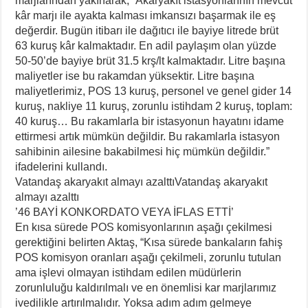
marjlarından yakınarak, “Akaryakıt istasyonlarının mevcut
kâr marjı ile ayakta kalması imkansızı başarmak ile eş
değerdir. Bugün itibarı ile dağıtıcı ile bayiye litrede brüt
63 kuruş kâr kalmaktadır. En adil paylaşım olan yüzde
50-50’de bayiye brüt 31.5 krş/lt kalmaktadır. Litre başına
maliyetler ise bu rakamdan yüksektir. Litre başına
maliyetlerimiz, POS 13 kuruş, personel ve genel gider 14
kuruş, nakliye 11 kuruş, zorunlu istihdam 2 kuruş, toplam:
40 kuruş… Bu rakamlarla bir istasyonun hayatını idame
ettirmesi artık mümkün değildir. Bu rakamlarla istasyon
sahibinin ailesine bakabilmesi hiç mümkün değildir.”
ifadelerini kullandı.
Vatandaş akaryakıt almayı azalttıVatandaş akaryakıt
almayı azalttı
’46 BAYİ KONKORDATO VEYA İFLAS ETTİ’
En kısa sürede POS komisyonlarının aşağı çekilmesi
gerektiğini belirten Aktaş, “Kısa sürede bankaların fahiş
POS komisyon oranları aşağı çekilmeli, zorunlu tutulan
ama işlevi olmayan istihdam edilen müdürlerin
zorunluluğu kaldırılmalı ve en önemlisi kar marjlarımız
ivedilikle artırılmalıdır. Yoksa adım adım gelmeye