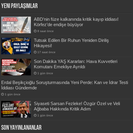
Yeni Paylaşımlar
ABD’nin füze kalkanında kritik kayıp iddiası!
Körfez’de endişe büyüyor
8 saat önce
Tutsak Edilen Bir Ruhun Yeniden Diriliş
Hikayesi!
17 saat önce
Son Dakika YAŞ Kararları: Hava Kuvvetleri
Komutanı Emekliye Ayrıldı
1 gün önce
Erdal Beşikçioğlu Soruşturmasında Yeni Perde: Kan ve İdrar Testi
İddiası Gündemde
1 gün önce
Siyaseti Sarsan Fezleke! Özgür Özel ve Veli
Ağbaba Hakkında Kritik Adım
1 gün önce
SON YAYINLANANLAR