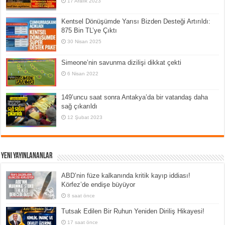
17 Aralık 2023
Kentsel Dönüşümde Yarısı Bizden Desteği Artırıldı:
875 Bin TL’ye Çıktı
30 Nisan 2025
Simeone’nin savunma dizilişi dikkat çekti
6 Nisan 2022
149’uncu saat sonra Antakya’da bir vatandaş daha
sağ çıkarıldı
12 Şubat 2023
Yeni Yayınlananlar
ABD’nin füze kalkanında kritik kayıp iddiası!
Körfez’de endişe büyüyor
8 saat önce
Tutsak Edilen Bir Ruhun Yeniden Diriliş Hikayesi!
17 saat önce