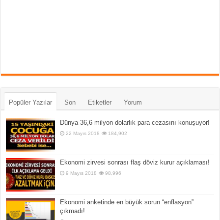
Popüler Yazılar
Son
Etiketler
Yorum
Dünya 36,6 milyon dolarlık para cezasını konuşuyor!
22 Mayıs 2018
184,902
Ekonomi zirvesi sonrası flaş döviz kurur açıklaması!
9 Mayıs 2018
98,996
Ekonomi anketinde en büyük sorun “enflasyon”
çıkmadı!