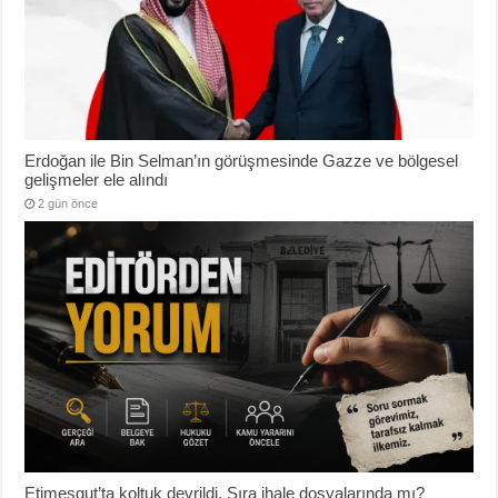
Erdoğan ile Bin Selman’ın görüşmesinde Gazze ve bölgesel
gelişmeler ele alındı
2 gün önce
Etimesgut’ta koltuk devrildi, Sıra ihale dosyalarında mı?