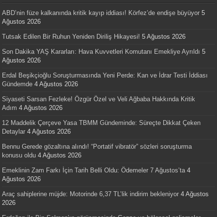
ABD’nin füze kalkanında kritik kayıp iddiası! Körfez’de endişe büyüyor
5
Ağustos 2026
Tutsak Edilen Bir Ruhun Yeniden Diriliş Hikayesi!
5 Ağustos 2026
Son Dakika YAŞ Kararları: Hava Kuvvetleri Komutanı Emekliye Ayrıldı
5
Ağustos 2026
Erdal Beşikçioğlu Soruşturmasında Yeni Perde: Kan ve İdrar Testi İddiası
Gündemde
4 Ağustos 2026
Siyaseti Sarsan Fezleke! Özgür Özel ve Veli Ağbaba Hakkında Kritik
Adım
4 Ağustos 2026
12 Maddelik Çerçeve Yasa TBMM Gündeminde: Süreçte Dikkat Çeken
Detaylar
4 Ağustos 2026
Bennu Gerede gözaltına alındı! “Portatif vibratör” sözleri soruşturma
konusu oldu
4 Ağustos 2026
Emeklinin Zam Farkı İçin Tarih Belli Oldu: Ödemeler 7 Ağustos’ta
4
Ağustos 2026
Araç sahiplerine müjde: Motorinde 6,37 TL’lik indirim bekleniyor
4 Ağustos
2026