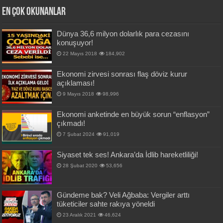
En Çok okunanlar
Dünya 36,6 milyon dolarlık para cezasını
konuşuyor!
22 Mayıs 2018
184,902
Ekonomi zirvesi sonrası flaş döviz kurur
açıklaması!
9 Mayıs 2018
98,996
Ekonomi anketinde en büyük sorun “enflasyon”
çıkmadı!
7 Şubat 2024
91,019
Siyaset tek ses! Ankara’da İdlib hareketliliği!
28 Şubat 2020
53,656
Gündeme bak? Veli Ağbaba: Vergiler arttı
tüketiciler sahte rakıya yöneldi
23 Aralık 2021
46,624