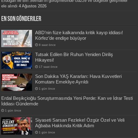
Erdoğan ile Bin Selman’ın görüşmesinde Gazze ve bölgesel gelişmeler
ele alındı
4 Ağustos 2026
En Son Gönderiler
ABD’nin füze kalkanında kritik kayıp iddiası!
Körfez’de endişe büyüyor
8 saat önce
Tutsak Edilen Bir Ruhun Yeniden Diriliş
Hikayesi!
17 saat önce
Son Dakika YAŞ Kararları: Hava Kuvvetleri
Komutanı Emekliye Ayrıldı
1 gün önce
Erdal Beşikçioğlu Soruşturmasında Yeni Perde: Kan ve İdrar Testi
İddiası Gündemde
1 gün önce
Siyaseti Sarsan Fezleke! Özgür Özel ve Veli
Ağbaba Hakkında Kritik Adım
1 gün önce