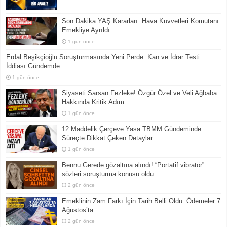
Son Dakika YAŞ Kararları: Hava Kuvvetleri Komutanı
Emekliye Ayrıldı
1 gün önce
Erdal Beşikçioğlu Soruşturmasında Yeni Perde: Kan ve İdrar Testi
İddiası Gündemde
1 gün önce
Siyaseti Sarsan Fezleke! Özgür Özel ve Veli Ağbaba
Hakkında Kritik Adım
1 gün önce
12 Maddelik Çerçeve Yasa TBMM Gündeminde:
Süreçte Dikkat Çeken Detaylar
1 gün önce
Bennu Gerede gözaltına alındı! “Portatif vibratör”
sözleri soruşturma konusu oldu
2 gün önce
Emeklinin Zam Farkı İçin Tarih Belli Oldu: Ödemeler 7
Ağustos’ta
2 gün önce