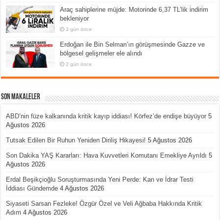
Araç sahiplerine müjde: Motorinde 6,37 TL’lik indirim
bekleniyor
2 gün önce
Erdoğan ile Bin Selman’ın görüşmesinde Gazze ve
bölgesel gelişmeler ele alındı
2 gün önce
Son Makaleler
ABD’nin füze kalkanında kritik kayıp iddiası! Körfez’de endişe büyüyor
5
Ağustos 2026
Tutsak Edilen Bir Ruhun Yeniden Diriliş Hikayesi!
5 Ağustos 2026
Son Dakika YAŞ Kararları: Hava Kuvvetleri Komutanı Emekliye Ayrıldı
5
Ağustos 2026
Erdal Beşikçioğlu Soruşturmasında Yeni Perde: Kan ve İdrar Testi
İddiası Gündemde
4 Ağustos 2026
Siyaseti Sarsan Fezleke! Özgür Özel ve Veli Ağbaba Hakkında Kritik
Adım
4 Ağustos 2026