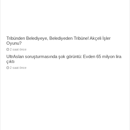
Tribünden Belediyeye, Belediyeden Tribüne! Akçeli İşler
Oyunu?
2 saat önce
UltrAslan soruşturmasında şok görüntü: Evden 65 milyon lira
çıktı
2 saat önce