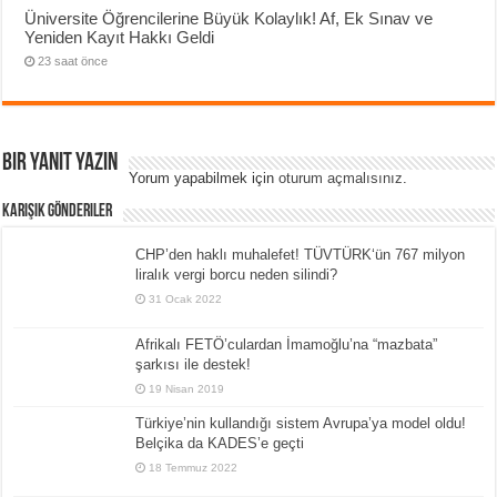
Üniversite Öğrencilerine Büyük Kolaylık! Af, Ek Sınav ve
Yeniden Kayıt Hakkı Geldi
23 saat önce
Bir yanıt yazın
Yorum yapabilmek için
oturum açmalısınız
.
Karışık Gönderiler
CHP’den haklı muhalefet! TÜVTÜRK‘ün 767 milyon
liralık vergi borcu neden silindi?
31 Ocak 2022
Afrikalı FETÖ’culardan İmamoğlu’na “mazbata”
şarkısı ile destek!
19 Nisan 2019
Türkiye’nin kullandığı sistem Avrupa’ya model oldu!
Belçika da KADES’e geçti
18 Temmuz 2022