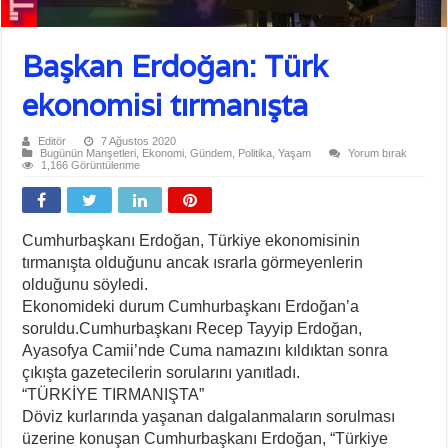
Başkan Erdoğan: Türk
ekonomisi tırmanışta
Editör
7 Ağustos 2020
Bugünün Manşetleri
,
Ekonomi
,
Gündem
,
Politika
,
Yaşam
Yorum bırak
1,166 Görüntülenme
Cumhurbaşkanı Erdoğan, Türkiye ekonomisinin
tırmanışta olduğunu ancak ısrarla görmeyenlerin
olduğunu söyledi.
Ekonomideki durum Cumhurbaşkanı Erdoğan’a
soruldu.Cumhurbaşkanı Recep Tayyip Erdoğan,
Ayasofya Camii’nde Cuma namazını kıldıktan sonra
çıkışta gazetecilerin sorularını yanıtladı.
“TÜRKİYE TIRMANIŞTA”
Döviz kurlarında yaşanan dalgalanmaların sorulması
üzerine konuşan Cumhurbaşkanı Erdoğan, “Türkiye