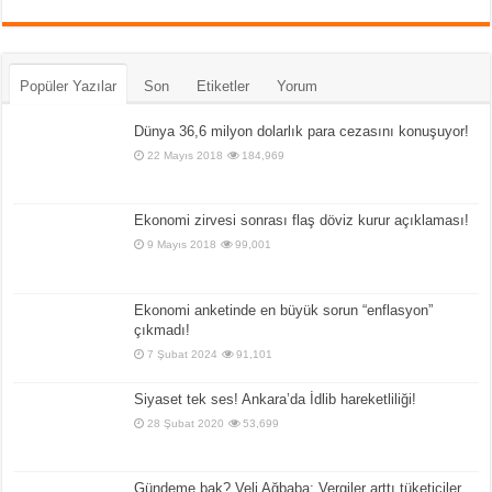
Popüler Yazılar
Son
Etiketler
Yorum
Dünya 36,6 milyon dolarlık para cezasını konuşuyor!
22 Mayıs 2018
184,969
Ekonomi zirvesi sonrası flaş döviz kurur açıklaması!
9 Mayıs 2018
99,001
Ekonomi anketinde en büyük sorun “enflasyon”
çıkmadı!
7 Şubat 2024
91,101
Siyaset tek ses! Ankara’da İdlib hareketliliği!
28 Şubat 2020
53,699
Gündeme bak? Veli Ağbaba: Vergiler arttı tüketiciler