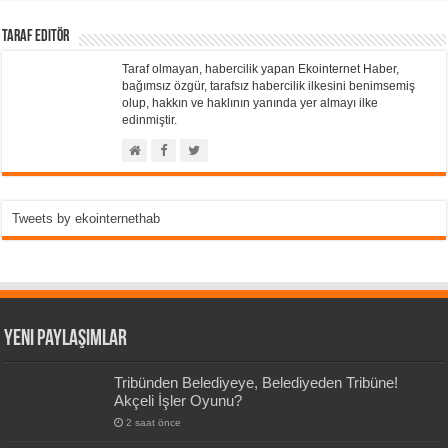
Taraf Editör
Taraf olmayan, habercilik yapan Ekointernet Haber,
bağımsız özgür, tarafsız habercilik ilkesini benimsemiş
olup, hakkın ve haklının yanında yer almayı ilke
edinmiştir.
Tweets by ekointernethab
Yeni Paylaşımlar
Tribünden Belediyeye, Belediyeden Tribüne!
Akçeli İşler Oyunu?
2 saat önce