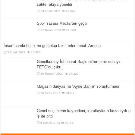
sahte rakıya yöneldi
23 Aralık 2021
46,667
Spor Yasası Meclis’ten geçti
22 Nisan 2022
41,908
İnsan hareketlerini en gerçekçi taklit eden robot: Ameca
5 Aralık 2021
35,020
Genelkurbay İstihbarat Başkanı’nın emir subayı
FETÖ’cu çıktı!
20 Haziran 2020
26,223
Magazin dünyasına “Ayşe Barım” soruşturması!
26 Ocak 2025
20,630
Genel seçimlerin kaybedeni, kurultayların kazanıydı o
iş de bitti
5 Kasım 2023
20,117