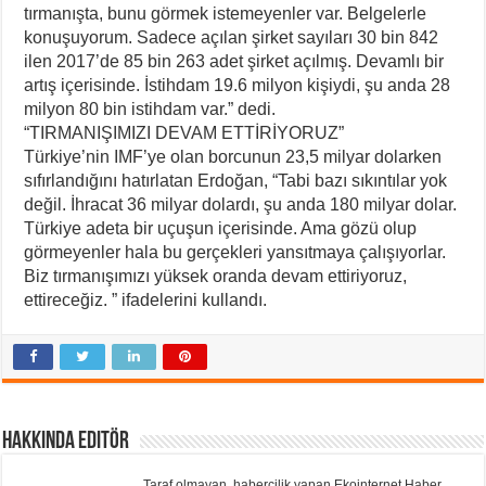
tırmanışta, bunu görmek istemeyenler var. Belgelerle
konuşuyorum. Sadece açılan şirket sayıları 30 bin 842
ilen 2017’de 85 bin 263 adet şirket açılmış. Devamlı bir
artış içerisinde. İstihdam 19.6 milyon kişiydi, şu anda 28
milyon 80 bin istihdam var.” dedi.
“TIRMANIŞIMIZI DEVAM ETTİRİYORUZ”
Türkiye’nin IMF’ye olan borcunun 23,5 milyar dolarken
sıfırlandığını hatırlatan Erdoğan, “Tabi bazı sıkıntılar yok
değil. İhracat 36 milyar dolardı, şu anda 180 milyar dolar.
Türkiye adeta bir uçuşun içerisinde. Ama gözü olup
görmeyenler hala bu gerçekleri yansıtmaya çalışıyorlar.
Biz tırmanışımızı yüksek oranda devam ettiriyoruz,
ettireceğiz. ” ifadelerini kullandı.
Hakkında Editör
Taraf olmayan, habercilik yapan Ekointernet Haber,