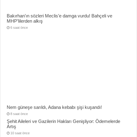
Bakırhan’ın sözleri Meclis’e damga vurdu! Bahçeli ve
MHP’lilerden alkış
6 saat önce
Nem güneşe sarıldı, Adana kebabı şişi kuşandı!
8 saat önce
Şehit Aileleri ve Gazilerin Hakları Genişliyor: Ödemelerde
Artış
10 saat önce