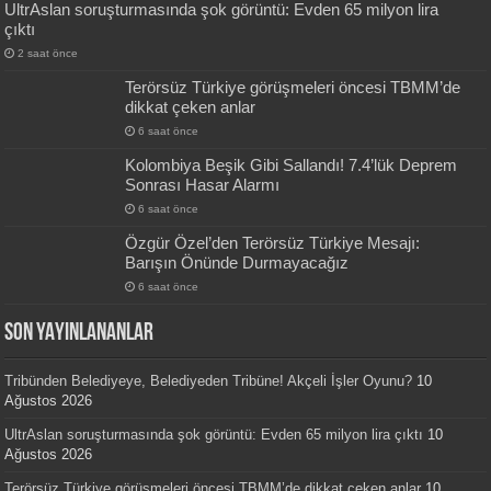
UltrAslan soruşturmasında şok görüntü: Evden 65 milyon lira
çıktı
2 saat önce
Terörsüz Türkiye görüşmeleri öncesi TBMM’de
dikkat çeken anlar
6 saat önce
Kolombiya Beşik Gibi Sallandı! 7.4’lük Deprem
Sonrası Hasar Alarmı
6 saat önce
Özgür Özel’den Terörsüz Türkiye Mesajı:
Barışın Önünde Durmayacağız
6 saat önce
SON YAYINLANANLAR
Tribünden Belediyeye, Belediyeden Tribüne! Akçeli İşler Oyunu?
10
Ağustos 2026
UltrAslan soruşturmasında şok görüntü: Evden 65 milyon lira çıktı
10
Ağustos 2026
Terörsüz Türkiye görüşmeleri öncesi TBMM’de dikkat çeken anlar
10