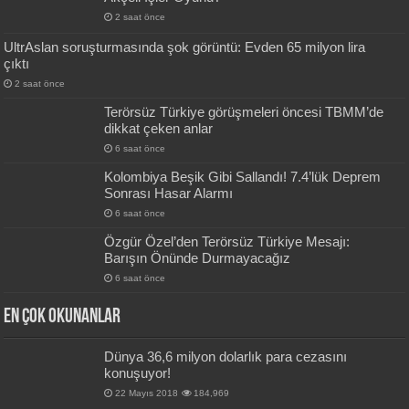
2 saat önce
UltrAslan soruşturmasında şok görüntü: Evden 65 milyon lira
çıktı
2 saat önce
Terörsüz Türkiye görüşmeleri öncesi TBMM’de
dikkat çeken anlar
6 saat önce
Kolombiya Beşik Gibi Sallandı! 7.4’lük Deprem
Sonrası Hasar Alarmı
6 saat önce
Özgür Özel’den Terörsüz Türkiye Mesajı:
Barışın Önünde Durmayacağız
6 saat önce
En Çok okunanlar
Dünya 36,6 milyon dolarlık para cezasını
konuşuyor!
22 Mayıs 2018
184,969