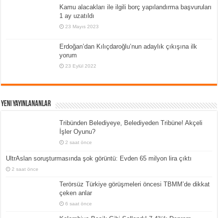
Kamu alacakları ile ilgili borç yapılandırma başvuruları
1 ay uzatıldı
23 Mayıs 2023
Erdoğan’dan Kılıçdaroğlu’nun adaylık çıkışına ilk
yorum
23 Eylül 2022
Yeni Yayınlananlar
Tribünden Belediyeye, Belediyeden Tribüne! Akçeli
İşler Oyunu?
2 saat önce
UltrAslan soruşturmasında şok görüntü: Evden 65 milyon lira çıktı
2 saat önce
Terörsüz Türkiye görüşmeleri öncesi TBMM’de dikkat
çeken anlar
6 saat önce