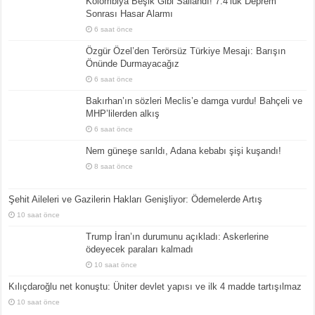
Kolombiya Beşik Gibi Sallandı! 7.4’lük Deprem
Sonrası Hasar Alarmı
6 saat önce
Özgür Özel’den Terörsüz Türkiye Mesajı: Barışın
Önünde Durmayacağız
6 saat önce
Bakırhan’ın sözleri Meclis’e damga vurdu! Bahçeli ve
MHP’lilerden alkış
6 saat önce
Nem güneşe sarıldı, Adana kebabı şişi kuşandı!
8 saat önce
Şehit Aileleri ve Gazilerin Hakları Genişliyor: Ödemelerde Artış
10 saat önce
Trump İran’ın durumunu açıkladı: Askerlerine
ödeyecek paraları kalmadı
10 saat önce
Kılıçdaroğlu net konuştu: Üniter devlet yapısı ve ilk 4 madde tartışılmaz
10 saat önce