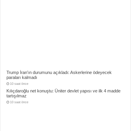
Trump İran’ın durumunu açıkladı: Askerlerine ödeyecek
paraları kalmadı
10 saat önce
Kılıçdaroğlu net konuştu: Üniter devlet yapısı ve ilk 4 madde
tartışılmaz
10 saat önce