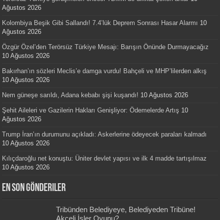
Ağustos 2026
Kolombiya Beşik Gibi Sallandı! 7.4’lük Deprem Sonrası Hasar Alarmı
10
Ağustos 2026
Özgür Özel’den Terörsüz Türkiye Mesajı: Barışın Önünde Durmayacağız
10 Ağustos 2026
Bakırhan’ın sözleri Meclis’e damga vurdu! Bahçeli ve MHP’lilerden alkış
10 Ağustos 2026
Nem güneşe sarıldı, Adana kebabı şişi kuşandı!
10 Ağustos 2026
Şehit Aileleri ve Gazilerin Hakları Genişliyor: Ödemelerde Artış
10
Ağustos 2026
Trump İran’ın durumunu açıkladı: Askerlerine ödeyecek paraları kalmadı
10 Ağustos 2026
Kılıçdaroğlu net konuştu: Üniter devlet yapısı ve ilk 4 madde tartışılmaz
10 Ağustos 2026
En Son Gönderiler
Tribünden Belediyeye, Belediyeden Tribüne!
Akçeli İşler Oyunu?