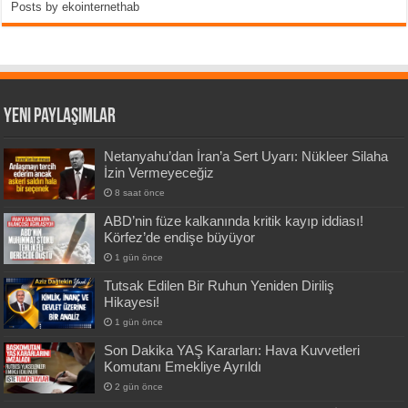
Posts by ekointernethab
Yeni Paylaşımlar
Netanyahu’dan İran’a Sert Uyarı: Nükleer Silaha
İzin Vermeyeceğiz
8 saat önce
ABD’nin füze kalkanında kritik kayıp iddiası!
Körfez’de endişe büyüyor
1 gün önce
Tutsak Edilen Bir Ruhun Yeniden Diriliş
Hikayesi!
1 gün önce
Son Dakika YAŞ Kararları: Hava Kuvvetleri
Komutanı Emekliye Ayrıldı
2 gün önce