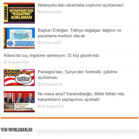
Netanyahu’dan rakamlarla soykırım açıklaması!
8 Kasım 2023
Başkan Erdoğan: Türkiye doğalgaz dağıtım ve
pazarlama merkezi olacak
14 Ekim 2022
Adana’da suç örgütüne operasyon: 31 kişi gözaltında
10 Şubat 2019
Pentagon’dan, Suriye’den ‘kontrollü’ çekilme
açıklaması
29 Aralık 2018
Ne masa ama? Karamollaoğlu, Millet İttifakı’nda
bakanlıkların paylaşımını açıkladı!
26 Şubat 2023
Yeni Yayınlananlar