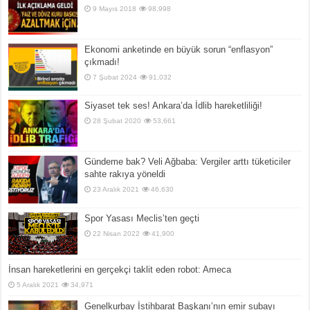
9 Mayıs 2018
98,998
Ekonomi anketinde en büyük sorun “enflasyon”
çıkmadı!
7 Şubat 2024
91,032
Siyaset tek ses! Ankara’da İdlib hareketliliği!
28 Şubat 2020
53,661
Gündeme bak? Veli Ağbaba: Vergiler arttı tüketiciler
sahte rakıya yöneldi
23 Aralık 2021
46,630
Spor Yasası Meclis’ten geçti
22 Nisan 2022
41,900
İnsan hareketlerini en gerçekçi taklit eden robot: Ameca
5 Aralık 2021
34,971
Genelkurbay İstihbarat Başkanı’nın emir subayı