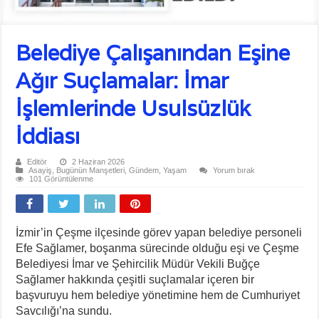
Belediye Çalışanından Eşine
Ağır Suçlamalar: İmar
İşlemlerinde Usulsüzlük
İddiası
Editör
2 Haziran 2026
Asayiş
,
Bugünün Manşetleri
,
Gündem
,
Yaşam
Yorum bırak
101 Görüntülenme
İzmir’in Çeşme ilçesinde görev yapan belediye personeli
Efe Sağlamer, boşanma sürecinde olduğu eşi ve Çeşme
Belediyesi İmar ve Şehircilik Müdür Vekili Buğçe
Sağlamer hakkında çeşitli suçlamalar içeren bir
başvuruyu hem belediye yönetimine hem de Cumhuriyet
Savcılığı’na sundu.