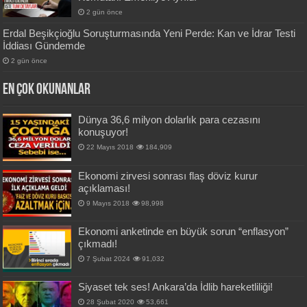
2 gün önce
Erdal Beşikçioğlu Soruşturmasında Yeni Perde: Kan ve İdrar Testi
İddiası Gündemde
2 gün önce
En Çok okunanlar
Dünya 36,6 milyon dolarlık para cezasını
konuşuyor!
22 Mayıs 2018
184,909
Ekonomi zirvesi sonrası flaş döviz kurur
açıklaması!
9 Mayıs 2018
98,998
Ekonomi anketinde en büyük sorun “enflasyon”
çıkmadı!
7 Şubat 2024
91,032
Siyaset tek ses! Ankara’da İdlib hareketliliği!
28 Şubat 2020
53,661