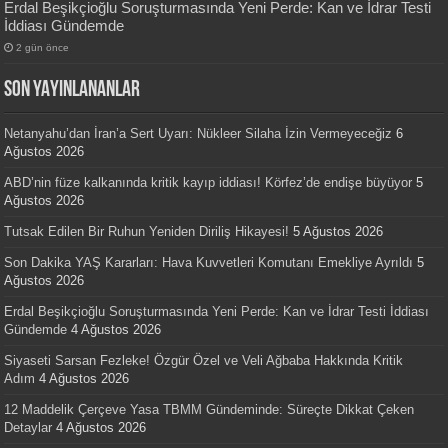
Erdal Beşikçioğlu Soruşturmasında Yeni Perde: Kan ve İdrar Testi
İddiası Gündemde
2 gün önce
SON YAYINLANANLAR
Netanyahu’dan İran’a Sert Uyarı: Nükleer Silaha İzin Vermeyeceğiz
6
Ağustos 2026
ABD’nin füze kalkanında kritik kayıp iddiası! Körfez’de endişe büyüyor
5
Ağustos 2026
Tutsak Edilen Bir Ruhun Yeniden Diriliş Hikayesi!
5 Ağustos 2026
Son Dakika YAŞ Kararları: Hava Kuvvetleri Komutanı Emekliye Ayrıldı
5
Ağustos 2026
Erdal Beşikçioğlu Soruşturmasında Yeni Perde: Kan ve İdrar Testi İddiası
Gündemde
4 Ağustos 2026
Siyaseti Sarsan Fezleke! Özgür Özel ve Veli Ağbaba Hakkında Kritik
Adım
4 Ağustos 2026
12 Maddelik Çerçeve Yasa TBMM Gündeminde: Süreçte Dikkat Çeken
Detaylar
4 Ağustos 2026