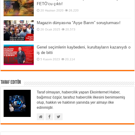
FETÖ’cu çıktı!
20 Haziran 2020
26,220
Magazin dünyasına “Ayşe Barım” soruşturması!
26 Ocak 2025
20,573
Genel seçimlerin kaybedeni, kurultayların kazanıydı o
iş de bitti
5 Kasım 2023
20,114
Taraf Editör
Taraf olmayan, habercilik yapan Ekointernet Haber,
bağımsız özgür, tarafsız habercilik ilkesini benimsemiş
olup, hakkın ve haklının yanında yer almayı ilke
edinmiştir.