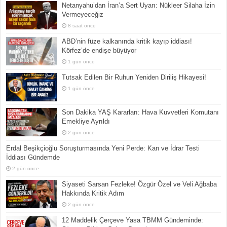
Netanyahu’dan İran’a Sert Uyarı: Nükleer Silaha İzin
Vermeyeceğiz
8 saat önce
ABD’nin füze kalkanında kritik kayıp iddiası!
Körfez’de endişe büyüyor
1 gün önce
Tutsak Edilen Bir Ruhun Yeniden Diriliş Hikayesi!
1 gün önce
Son Dakika YAŞ Kararları: Hava Kuvvetleri Komutanı
Emekliye Ayrıldı
2 gün önce
Erdal Beşikçioğlu Soruşturmasında Yeni Perde: Kan ve İdrar Testi
İddiası Gündemde
2 gün önce
Siyaseti Sarsan Fezleke! Özgür Özel ve Veli Ağbaba
Hakkında Kritik Adım
2 gün önce
12 Maddelik Çerçeve Yasa TBMM Gündeminde: