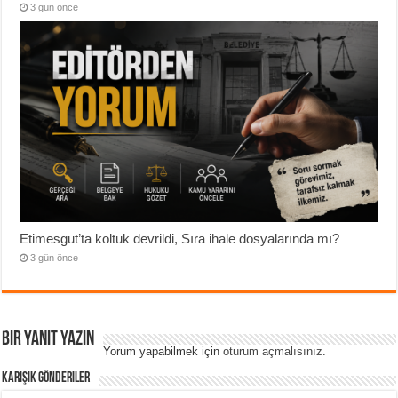
3 gün önce
Etimesgut’ta koltuk devrildi, Sıra ihale dosyalarında mı?
3 gün önce
Bir yanıt yazın
Yorum yapabilmek için
oturum açmalısınız
.
Karışık Gönderiler