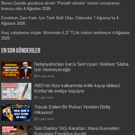
Bennu Gerede gözaltına alındı! “Portatif vibratör” sözleri soruşturma
konusu oldu
4 Ağustos 2026
Emeklinin Zam Farkı İçin Tarih Belli Oldu: Ödemeler 7 Ağustos’ta
4
Ağustos 2026
Araç sahiplerine müjde: Motorinde 6,37 TL’lik indirim bekleniyor
4 Ağustos
2026
En Son Gönderiler
Netanyahu’dan İran’a Sert Uyarı: Nükleer Silaha
İzin Vermeyeceğiz
8 saat önce
ABD’nin füze kalkanında kritik kayıp iddiası!
Körfez’de endişe büyüyor
1 gün önce
Tutsak Edilen Bir Ruhun Yeniden Diriliş
Hikayesi!
1 gün önce
Son Dakika YAŞ Kararları: Hava Kuvvetleri
Komutanı Emekliye Ayrıldı