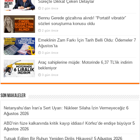
Süreçte Dikkat Çeken Detaylar
2 gün önce
Bennu Gerede gözaltına alındı! “Portatif vibratör”
sözleri soruşturma konusu oldu
2 gün önce
Emeklinin Zam Farkı İçin Tarih Belli Oldu: Ödemeler 7
Ağustos’ta
3 gün önce
Araç sahiplerine müjde: Motorinde 6,37 TL’lik indirim
bekleniyor
3 gün önce
Son Makaleler
Netanyahu’dan İran’a Sert Uyarı: Nükleer Silaha İzin Vermeyeceğiz
6
Ağustos 2026
ABD’nin füze kalkanında kritik kayıp iddiası! Körfez’de endişe büyüyor
5
Ağustos 2026
Tutsak Edilen Bir Ruhun Yeniden Diriliş Hikayesi!
5 Ağustos 2026