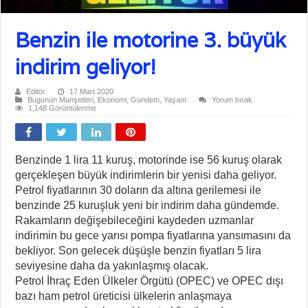
Benzin ile motorine 3. büyük
indirim geliyor!
Editör
17 Mart 2020
Bugünün Manşetleri
,
Ekonomi
,
Gündem
,
Yaşam
Yorum bırak
1,148 Görüntülenme
Benzinde 1 lira 11 kuruş, motorinde ise 56 kuruş olarak
gerçekleşen büyük indirimlerin bir yenisi daha geliyor.
Petrol fiyatlarının 30 doların da altına gerilemesi ile
benzinde 25 kuruşluk yeni bir indirim daha gündemde.
Rakamların değişebileceğini kaydeden uzmanlar
indirimin bu gece yarısı pompa fiyatlarına yansımasını da
bekliyor. Son gelecek düşüşle benzin fiyatları 5 lira
seviyesine daha da yakınlaşmış olacak.
Petrol İhraç Eden Ülkeler Örgütü (OPEC) ve OPEC dışı
bazı ham petrol üreticisi ülkelerin anlaşmaya