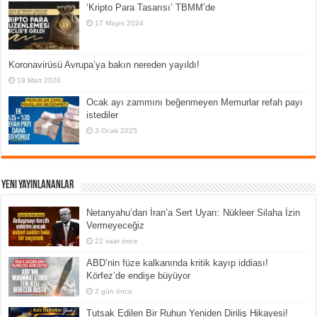
‘Kripto Para Tasarısı’ TBMM’de
17 Mayıs 2024
Koronavirüsü Avrupa’ya bakın nereden yayıldı!
19 Mart 2020
Ocak ayı zammını beğenmeyen Memurlar refah payı
istediler
3 Ocak 2025
Yeni Yayınlananlar
Netanyahu’dan İran’a Sert Uyarı: Nükleer Silaha İzin
Vermeyeceğiz
22 saat önce
ABD’nin füze kalkanında kritik kayıp iddiası!
Körfez’de endişe büyüyor
2 gün önce
Tutsak Edilen Bir Ruhun Yeniden Diriliş Hikayesi!