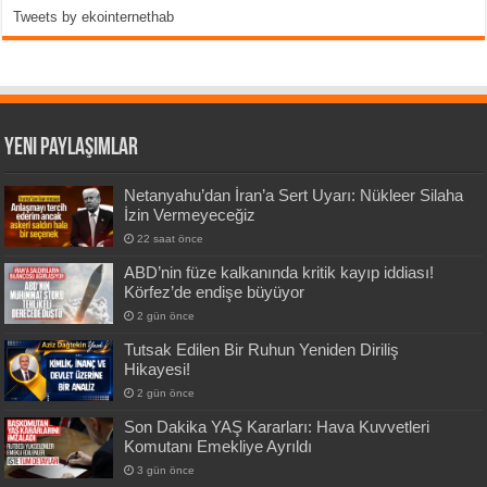
Tweets by ekointernethab
Yeni Paylaşımlar
Netanyahu’dan İran’a Sert Uyarı: Nükleer Silaha
İzin Vermeyeceğiz
22 saat önce
ABD’nin füze kalkanında kritik kayıp iddiası!
Körfez’de endişe büyüyor
2 gün önce
Tutsak Edilen Bir Ruhun Yeniden Diriliş
Hikayesi!
2 gün önce
Son Dakika YAŞ Kararları: Hava Kuvvetleri
Komutanı Emekliye Ayrıldı
3 gün önce