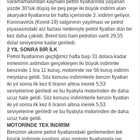
varamamasından kaynaklı petrol fiyatlarında yaşanan
yüzde 30’luk düşüş ile peş peşe iki büyük indirim alan
akaryakıt fiyatlarına bir hafta içerisinde 3. indirim geliyor.
Koronavirüs (Kovid-19) salgınının yayılması ve petrol
piyasasındaki arz fazlası nedeniyle petrol fiyatları dün bir
kez daha çakıldı. Brent türü ham petrolün varili 29,55
dolar seviyesine kadar geriledi.
2 YIL SONRA BİR İLK
Petrol fiyatlarının geçtiğimiz hafta başı 31 dolara kadar
inmesinin ardından gerçekleşen iki büyük indirimle
benzinde 1 lira 11 kuruş, motorinde ise 56 kuruş indirim
meydana geldi. Söz konusu indirimlerle benzin fiyatları
iki yıl sonra ilk kez 6 liranın altına inerek 5,53
seviyelerine geriledi ve bu fiyatıyla motorinden de daha
ucuz hale geldi. Söz konusu indirimlerle benzin fiyatları
iki yıl sonra ilk kez 6 liranın altına inerek 5,53
seviyelerine geriledi ve bu fiyatıyla motorinden de daha
ucuz hale geldi.
MOTORİNDE TEK İNDİRİM
Benzinin aksine petrol fiyatlarındaki gerilemeden tek
büyük indirimle nasibini alan motorin fiyatlarında ise