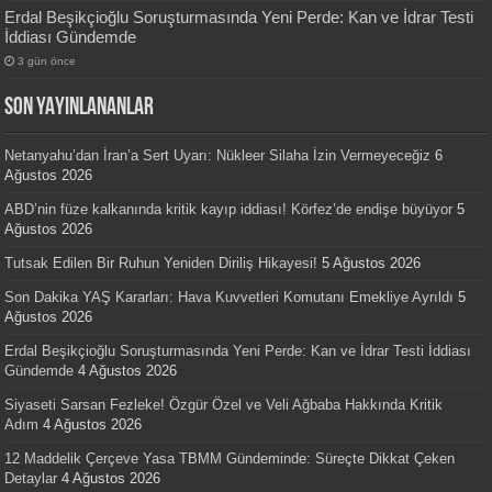
Erdal Beşikçioğlu Soruşturmasında Yeni Perde: Kan ve İdrar Testi
İddiası Gündemde
3 gün önce
SON YAYINLANANLAR
Netanyahu’dan İran’a Sert Uyarı: Nükleer Silaha İzin Vermeyeceğiz
6
Ağustos 2026
ABD’nin füze kalkanında kritik kayıp iddiası! Körfez’de endişe büyüyor
5
Ağustos 2026
Tutsak Edilen Bir Ruhun Yeniden Diriliş Hikayesi!
5 Ağustos 2026
Son Dakika YAŞ Kararları: Hava Kuvvetleri Komutanı Emekliye Ayrıldı
5
Ağustos 2026
Erdal Beşikçioğlu Soruşturmasında Yeni Perde: Kan ve İdrar Testi İddiası
Gündemde
4 Ağustos 2026
Siyaseti Sarsan Fezleke! Özgür Özel ve Veli Ağbaba Hakkında Kritik
Adım
4 Ağustos 2026
12 Maddelik Çerçeve Yasa TBMM Gündeminde: Süreçte Dikkat Çeken
Detaylar
4 Ağustos 2026