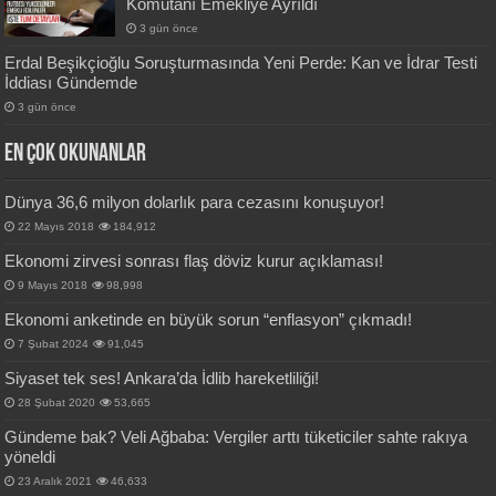
Komutanı Emekliye Ayrıldı
3 gün önce
Erdal Beşikçioğlu Soruşturmasında Yeni Perde: Kan ve İdrar Testi
İddiası Gündemde
3 gün önce
En Çok okunanlar
Dünya 36,6 milyon dolarlık para cezasını konuşuyor!
22 Mayıs 2018
184,912
Ekonomi zirvesi sonrası flaş döviz kurur açıklaması!
9 Mayıs 2018
98,998
Ekonomi anketinde en büyük sorun “enflasyon” çıkmadı!
7 Şubat 2024
91,045
Siyaset tek ses! Ankara’da İdlib hareketliliği!
28 Şubat 2020
53,665
Gündeme bak? Veli Ağbaba: Vergiler arttı tüketiciler sahte rakıya
yöneldi
23 Aralık 2021
46,633