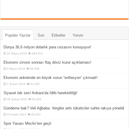
Popüler Yazılar
Son
Etiketler
Yorum
Dünya 36,6 milyon dolarlık para cezasını konuşuyor!
22 Mayıs 2018
184,912
Ekonomi zirvesi sonrası flaş döviz kurur açıklaması!
9 Mayıs 2018
98,998
Ekonomi anketinde en büyük sorun “enflasyon” çıkmadı!
7 Şubat 2024
91,045
Siyaset tek ses! Ankara’da İdlib hareketliliği!
28 Şubat 2020
53,665
Gündeme bak? Veli Ağbaba: Vergiler arttı tüketiciler sahte rakıya yöneldi
23 Aralık 2021
46,633
Spor Yasası Meclis’ten geçti