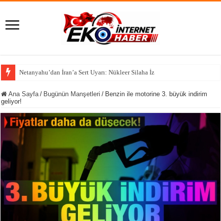
Netanyahu’dan İran’a Sert Uyarı: Nükleer Silaha İzin Vermeyeceğiz
Ana Sayfa
/
Bugünün Manşetleri
/
Benzin ile motorine 3. büyük indirim
geliyor!