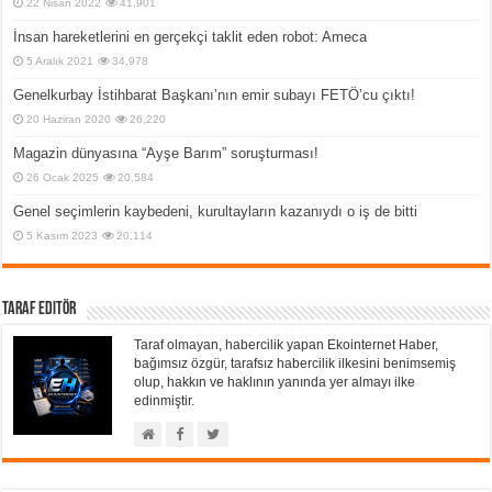
22 Nisan 2022
41,901
İnsan hareketlerini en gerçekçi taklit eden robot: Ameca
5 Aralık 2021
34,978
Genelkurbay İstihbarat Başkanı’nın emir subayı FETÖ’cu çıktı!
20 Haziran 2020
26,220
Magazin dünyasına “Ayşe Barım” soruşturması!
26 Ocak 2025
20,584
Genel seçimlerin kaybedeni, kurultayların kazanıydı o iş de bitti
5 Kasım 2023
20,114
Taraf Editör
Taraf olmayan, habercilik yapan Ekointernet Haber,
bağımsız özgür, tarafsız habercilik ilkesini benimsemiş
olup, hakkın ve haklının yanında yer almayı ilke
edinmiştir.