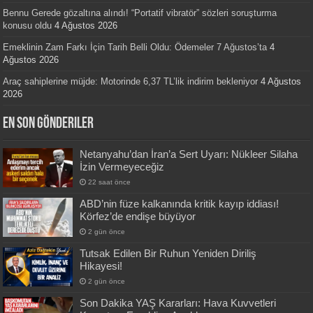
Bennu Gerede gözaltına alındı! “Portatif vibratör” sözleri soruşturma
konusu oldu
4 Ağustos 2026
Emeklinin Zam Farkı İçin Tarih Belli Oldu: Ödemeler 7 Ağustos’ta
4
Ağustos 2026
Araç sahiplerine müjde: Motorinde 6,37 TL’lik indirim bekleniyor
4 Ağustos
2026
En Son Gönderiler
Netanyahu’dan İran’a Sert Uyarı: Nükleer Silaha
İzin Vermeyeceğiz
22 saat önce
ABD’nin füze kalkanında kritik kayıp iddiası!
Körfez’de endişe büyüyor
2 gün önce
Tutsak Edilen Bir Ruhun Yeniden Diriliş
Hikayesi!
2 gün önce
Son Dakika YAŞ Kararları: Hava Kuvvetleri