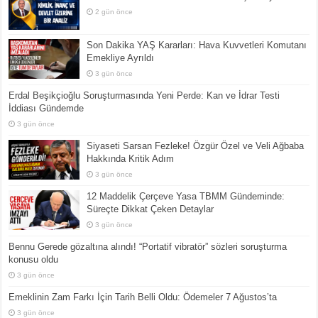
2 gün önce
Son Dakika YAŞ Kararları: Hava Kuvvetleri Komutanı
Emekliye Ayrıldı
3 gün önce
Erdal Beşikçioğlu Soruşturmasında Yeni Perde: Kan ve İdrar Testi
İddiası Gündemde
3 gün önce
Siyaseti Sarsan Fezleke! Özgür Özel ve Veli Ağbaba
Hakkında Kritik Adım
3 gün önce
12 Maddelik Çerçeve Yasa TBMM Gündeminde:
Süreçte Dikkat Çeken Detaylar
3 gün önce
Bennu Gerede gözaltına alındı! “Portatif vibratör” sözleri soruşturma
konusu oldu
3 gün önce
Emeklinin Zam Farkı İçin Tarih Belli Oldu: Ödemeler 7 Ağustos’ta
3 gün önce