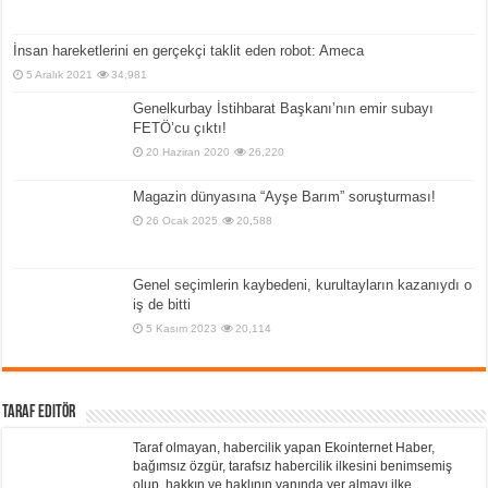
İnsan hareketlerini en gerçekçi taklit eden robot: Ameca
5 Aralık 2021
34,981
Genelkurbay İstihbarat Başkanı’nın emir subayı
FETÖ’cu çıktı!
20 Haziran 2020
26,220
Magazin dünyasına “Ayşe Barım” soruşturması!
26 Ocak 2025
20,588
Genel seçimlerin kaybedeni, kurultayların kazanıydı o
iş de bitti
5 Kasım 2023
20,114
Taraf Editör
Taraf olmayan, habercilik yapan Ekointernet Haber,
bağımsız özgür, tarafsız habercilik ilkesini benimsemiş
olup, hakkın ve haklının yanında yer almayı ilke