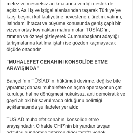
melez ve mesnetsiz acıkmalarına verdiği destek de
açıktır. Asıl iş ve iştigal alanlarından taşarak Türkiye’ye
karşı beşinci kol faaliyetine heveslenen; üretim, yatırım,
istihdam, ihracat ve büyüme konusunda geniş çaplı bir
vizyon ortay koymaktan mahrum olan TÜSİAD’ın,
zımnen ve özneyi gizleyerek Cumhurbaşkanı adaylığı
tartışmalarına katılma iştahı ise gözden kaçmayacak
ölçüde ortadadır.
“MUHALEFET CENAHINI KONSOLİDE ETME
ARAYIŞINDA”
Bahçeli’nin TÜSİAD’ın, hükümeti devirme, değilse bile
yıpratma; dahası muhalefete ön açma operasyonun çatı
kuruluşu haline dönüşmesi hukuksuz, anti demokratik ve
gayri ahlaki bir savrulmada olduğunu belirttiği
açıklamasında şu ifadeler yer aldı:
TÜSİAD muhalefet cenahını konsolide etme
arayışındadır. O halde CHP’nin bir yandan tavşan
adayları gündemde tutarken diğer tarafta yedek