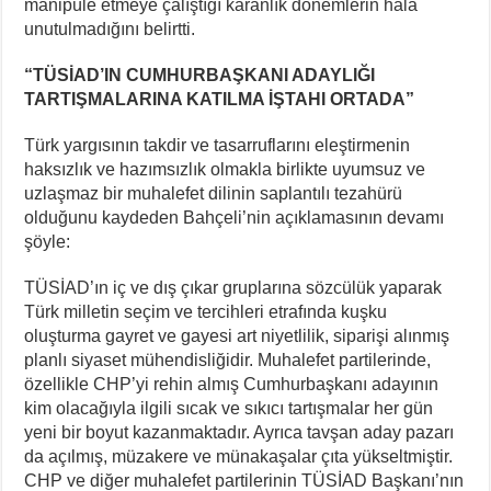
manipüle etmeye çalıştığı karanlık dönemlerin hala
unutulmadığını belirtti.
“TÜSİAD’IN CUMHURBAŞKANI ADAYLIĞI
TARTIŞMALARINA KATILMA İŞTAHI ORTADA”
Türk yargısının takdir ve tasarruflarını eleştirmenin
haksızlık ve hazımsızlık olmakla birlikte uyumsuz ve
uzlaşmaz bir muhalefet dilinin saplantılı tezahürü
olduğunu kaydeden Bahçeli’nin açıklamasının devamı
şöyle:
TÜSİAD’ın iç ve dış çıkar gruplarına sözcülük yaparak
Türk milletin seçim ve tercihleri etrafında kuşku
oluşturma gayret ve gayesi art niyetlilik, siparişi alınmış
planlı siyaset mühendisliğidir. Muhalefet partilerinde,
özellikle CHP’yi rehin almış Cumhurbaşkanı adayının
kim olacağıyla ilgili sıcak ve sıkıcı tartışmalar her gün
yeni bir boyut kazanmaktadır. Ayrıca tavşan aday pazarı
da açılmış, müzakere ve münakaşalar çıta yükseltmiştir.
CHP ve diğer muhalefet partilerinin TÜSİAD Başkanı’nın