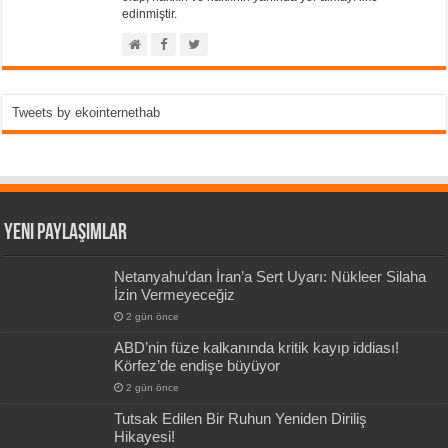
edinmiştir.
Tweets by ekointernethab
Yeni Paylaşımlar
Netanyahu’dan İran’a Sert Uyarı: Nükleer Silaha
İzin Vermeyeceğiz
2 gün önce
ABD’nin füze kalkanında kritik kayıp iddiası!
Körfez’de endişe büyüyor
2 gün önce
Tutsak Edilen Bir Ruhun Yeniden Diriliş
Hikayesi!