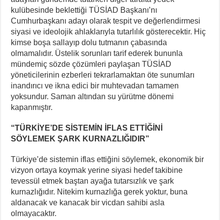
kulübesinde beklettiği TÜSİAD Başkanı’nı
Cumhurbaşkanı adayı olarak tespit ve değerlendirmesi
siyasi ve ideolojik ahlaklarıyla tutarlılık gösterecektir. Hiç
kimse boşa sallayıp dolu tutmanın çabasında
olmamalıdır. Üstelik sorunları tarif ederek bununla
mündemiç sözde çözümleri paylaşan TÜSİAD
yöneticilerinin ezberleri tekrarlamaktan öte sunumları
inandırıcı ve ikna edici bir muhtevadan tamamen
yoksundur. Saman altından su yürütme dönemi
kapanmıştır.
“TÜRKİYE’DE SİSTEMİN İFLAS ETTİĞİNİ
SÖYLEMEK ŞARK KURNAZLIĞIDIR”
Türkiye’de sistemin iflas ettiğini söylemek, ekonomik bir
vizyon ortaya koymak yerine siyasi hedef takibine
tevessül etmek baştan ayağa tutarsızlık ve şark
kurnazlığıdır. Nitekim kurnazlığa gerek yoktur, buna
aldanacak ve kanacak bir vicdan sahibi asla
olmayacaktır.