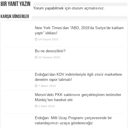
Bir yanıt yazın
Yorum yapabilmek için
oturum açmalısınız
.
Karışık Gönderiler
New York Times’dan “ABD, 2019’da Suriye’de katliam
yaptı” iddiası!
14 Kasım 2021
Bu ne densizliktir?
22 Haziran 2020
Erdoğan’dan KDV indirimleriyle ilgili zincir marketlere
denetim rapor talimatı!
7 Nisan 2022
Mersin’deki PKK saldırısını gerçekleştiren teröristler
Münbiç’ten hareket etti
2 Ekim 2022
Erdoğan: Milli Uzay Programı çerçevesinde bir
vatandaşımızı uzaya göndereceğiz