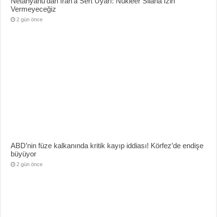
Netanyahu’dan İran’a Sert Uyarı: Nükleer Silaha İzin
Vermeyeceğiz
2 gün önce
ABD’nin füze kalkanında kritik kayıp iddiası! Körfez’de endişe
büyüyor
2 gün önce