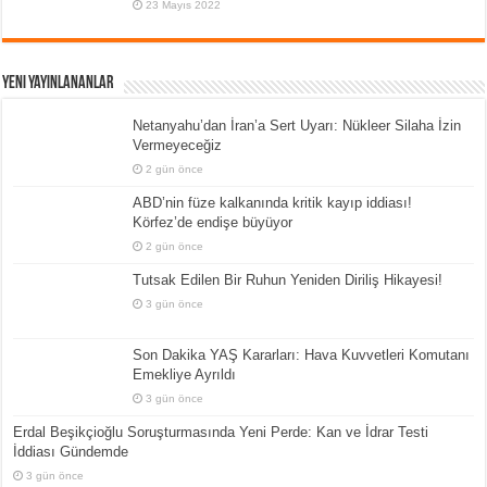
23 Mayıs 2022
Yeni Yayınlananlar
Netanyahu’dan İran’a Sert Uyarı: Nükleer Silaha İzin
Vermeyeceğiz
2 gün önce
ABD’nin füze kalkanında kritik kayıp iddiası!
Körfez’de endişe büyüyor
2 gün önce
Tutsak Edilen Bir Ruhun Yeniden Diriliş Hikayesi!
3 gün önce
Son Dakika YAŞ Kararları: Hava Kuvvetleri Komutanı
Emekliye Ayrıldı
3 gün önce
Erdal Beşikçioğlu Soruşturmasında Yeni Perde: Kan ve İdrar Testi
İddiası Gündemde
3 gün önce