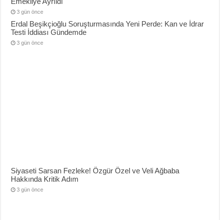
Emekliye Ayrıldı
3 gün önce
Erdal Beşikçioğlu Soruşturmasında Yeni Perde: Kan ve İdrar
Testi İddiası Gündemde
3 gün önce
Siyaseti Sarsan Fezleke! Özgür Özel ve Veli Ağbaba
Hakkında Kritik Adım
3 gün önce