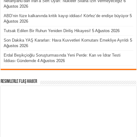
Netanyahu’dan İran’a Sert Uyarı: Nükleer Silaha İzin Vermeyeceğiz
6
Ağustos 2026
ABD’nin füze kalkanında kritik kayıp iddiası! Körfez’de endişe büyüyor
5
Ağustos 2026
Tutsak Edilen Bir Ruhun Yeniden Diriliş Hikayesi!
5 Ağustos 2026
Son Dakika YAŞ Kararları: Hava Kuvvetleri Komutanı Emekliye Ayrıldı
5
Ağustos 2026
Erdal Beşikçioğlu Soruşturmasında Yeni Perde: Kan ve İdrar Testi
İddiası Gündemde
4 Ağustos 2026
Resimlerle Flaş Haber