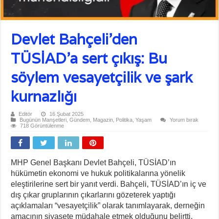
Devlet Bahçeli’den
TÜSİAD’a sert çıkış: Bu
söylem vesayetçilik ve şark
kurnazlığı
Editör
16 Şubat 2025
Bugünün Manşetleri
,
Gündem
,
Magazin
,
Politika
,
Yaşam
Yorum bırak
718 Görüntülenme
MHP Genel Başkanı Devlet Bahçeli, TÜSİAD’ın
hükümetin ekonomi ve hukuk politikalarına yönelik
eleştirilerine sert bir yanıt verdi. Bahçeli, TÜSİAD’ın iç ve
dış çıkar gruplarının çıkarlarını gözeterek yaptığı
açıklamaları “vesayetçilik” olarak tanımlayarak, derneğin
amacının siyasete müdahale etmek olduğunu belirtti.