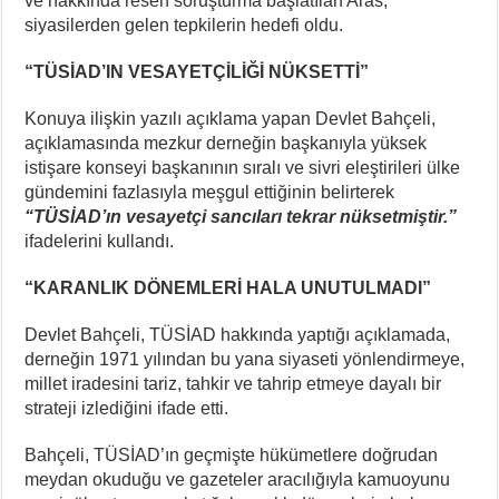
ve hakkında resen soruşturma başlatılan Aras,
siyasilerden gelen tepkilerin hedefi oldu.
“TÜSİAD’IN VESAYETÇİLİĞİ NÜKSETTİ”
Konuya ilişkin yazılı açıklama yapan Devlet Bahçeli,
açıklamasında mezkur derneğin başkanıyla yüksek
istişare konseyi başkanının sıralı ve sivri eleştirileri ülke
gündemini fazlasıyla meşgul ettiğinin belirterek
“TÜSİAD’ın vesayetçi sancıları tekrar nüksetmiştir.”
ifadelerini kullandı.
“KARANLIK DÖNEMLERİ HALA UNUTULMADI”
Devlet Bahçeli, TÜSİAD hakkında yaptığı açıklamada,
derneğin 1971 yılından bu yana siyaseti yönlendirmeye,
millet iradesini tariz, tahkir ve tahrip etmeye dayalı bir
strateji izlediğini ifade etti.
Bahçeli, TÜSİAD’ın geçmişte hükümetlere doğrudan
meydan okuduğu ve gazeteler aracılığıyla kamuoyunu