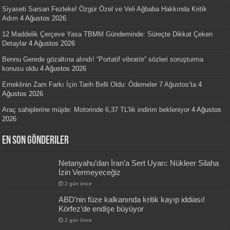
Siyaseti Sarsan Fezleke! Özgür Özel ve Veli Ağbaba Hakkında Kritik
Adım
4 Ağustos 2026
12 Maddelik Çerçeve Yasa TBMM Gündeminde: Süreçte Dikkat Çeken
Detaylar
4 Ağustos 2026
Bennu Gerede gözaltına alındı! “Portatif vibratör” sözleri soruşturma
konusu oldu
4 Ağustos 2026
Emeklinin Zam Farkı İçin Tarih Belli Oldu: Ödemeler 7 Ağustos’ta
4
Ağustos 2026
Araç sahiplerine müjde: Motorinde 6,37 TL’lik indirim bekleniyor
4 Ağustos
2026
En Son Gönderiler
Netanyahu’dan İran’a Sert Uyarı: Nükleer Silaha
İzin Vermeyeceğiz
2 gün önce
ABD’nin füze kalkanında kritik kayıp iddiası!
Körfez’de endişe büyüyor
2 gün önce