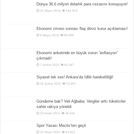
Dünya 36,6 milyon dolarlık para cezasını konuşuyor!
22 Mayıs 2018
184,913
Ekonomi zirvesi sonrası flaş döviz kurur açıklaması!
9 Mayıs 2018
98,998
Ekonomi anketinde en büyük sorun “enflasyon”
çıkmadı!
7 Şubat 2024
91,047
Siyaset tek ses! Ankara’da İdlib hareketliliği!
28 Şubat 2020
53,667
Gündeme bak? Veli Ağbaba: Vergiler arttı tüketiciler
sahte rakıya yöneldi
23 Aralık 2021
46,634
Spor Yasası Meclis’ten geçti
22 Nisan 2022
41,901