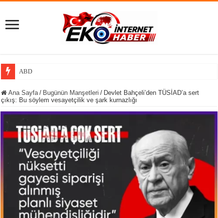
ABD’nin füze kalkanında krit
Ana Sayfa
/
Bugünün Manşetleri
/
Devlet Bahçeli’den TÜSİAD’a sert
çıkış: Bu söylem vesayetçilik ve şark kurnazlığı