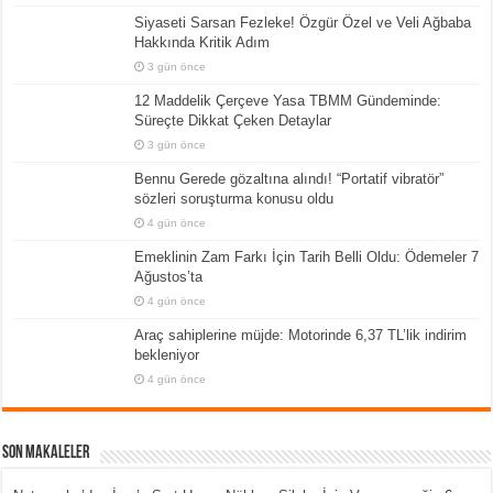
Siyaseti Sarsan Fezleke! Özgür Özel ve Veli Ağbaba
Hakkında Kritik Adım
3 gün önce
12 Maddelik Çerçeve Yasa TBMM Gündeminde:
Süreçte Dikkat Çeken Detaylar
3 gün önce
Bennu Gerede gözaltına alındı! “Portatif vibratör”
sözleri soruşturma konusu oldu
4 gün önce
Emeklinin Zam Farkı İçin Tarih Belli Oldu: Ödemeler 7
Ağustos’ta
4 gün önce
Araç sahiplerine müjde: Motorinde 6,37 TL’lik indirim
bekleniyor
4 gün önce
Son Makaleler