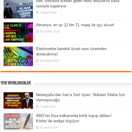
İran, suikasta kurban giden Reisi dosyasını kaza
süsüyle kapatıyor
2 Eylül 2024
Almanya, en az 12 bin TL maaş ile işçi alıyor!
20 Şubat 2020
Elektronikte bandrol ücreti euro üzerinden
alınacakmış!
24 Aralık 2019
Yeni Yayınlananlar
Netanyahu’dan İran’a Sert Uyarı: Nükleer Silaha İzin
Vermeyeceğiz
7 saat önce
ABD’nin füze kalkanında kritik kayıp iddiası!
Körfez’de endişe büyüyor
23 saat önce