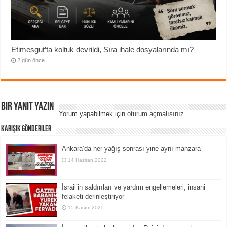
Etimesgut’ta koltuk devrildi, Sıra ihale dosyalarında mı?
2 gün önce
Bir yanıt yazın
Yorum yapabilmek için
oturum açmalısınız
.
Karışık Gönderiler
Ankara’da her yağış sonrası yine aynı manzara
14 Haziran 2022
İsrail’in saldırıları ve yardım engellemeleri, insani
felaketi derinleştiriyor
15 Kasım 2025