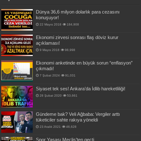
Dünya 36,6 milyon dolarlık para cezasını
konuşuyor!
22 Mayıs 2018
184,908
Ekonomi zirvesi sonrası flaş döviz kurur
açıklaması!
9 Mayıs 2018
98,998
Ekonomi anketinde en büyük sorun “enflasyon”
çıkmadı!
7 Şubat 2024
91,031
Siyaset tek ses! Ankara’da İdlib hareketliliği!
28 Şubat 2020
53,661
Gündeme bak? Veli Ağbaba: Vergiler arttı
tüketiciler sahte rakıya yöneldi
23 Aralık 2021
46,628
Spor Yasası Meclis’ten geçti