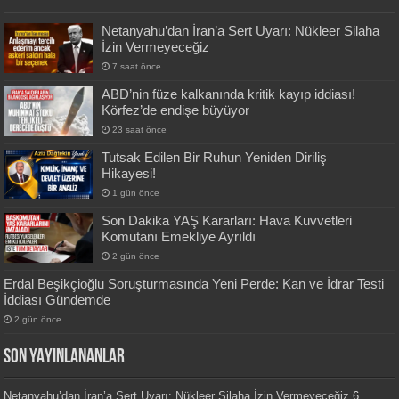
Netanyahu’dan İran’a Sert Uyarı: Nükleer Silaha
İzin Vermeyeceğiz
7 saat önce
ABD’nin füze kalkanında kritik kayıp iddiası!
Körfez’de endişe büyüyor
23 saat önce
Tutsak Edilen Bir Ruhun Yeniden Diriliş
Hikayesi!
1 gün önce
Son Dakika YAŞ Kararları: Hava Kuvvetleri
Komutanı Emekliye Ayrıldı
2 gün önce
Erdal Beşikçioğlu Soruşturmasında Yeni Perde: Kan ve İdrar Testi
İddiası Gündemde
2 gün önce
SON YAYINLANANLAR
Netanyahu’dan İran’a Sert Uyarı: Nükleer Silaha İzin Vermeyeceğiz
6