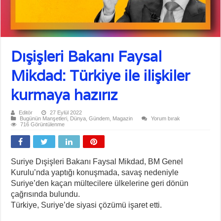
Dışişleri Bakanı Faysal
Mikdad: Türkiye ile ilişkiler
kurmaya hazırız
Editör
27 Eylül 2022
Bugünün Manşetleri
,
Dünya
,
Gündem
,
Magazin
Yorum bırak
716 Görüntülenme
Suriye Dışişleri Bakanı Faysal Mikdad, BM Genel
Kurulu’nda yaptığı konuşmada, savaş nedeniyle
Suriye’den kaçan mültecilere ülkelerine geri dönün
çağrısında bulundu.
Türkiye, Suriye’de siyasi çözümü işaret etti.