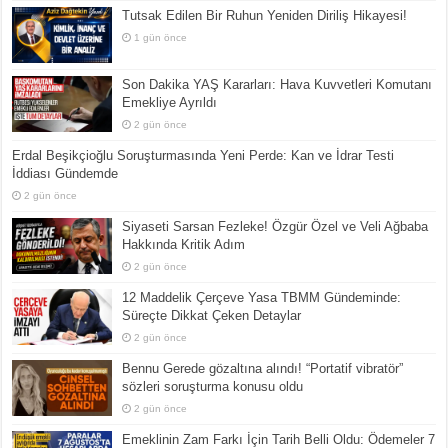
Tutsak Edilen Bir Ruhun Yeniden Diriliş Hikayesi!
1 gün önce
Son Dakika YAŞ Kararları: Hava Kuvvetleri Komutanı
Emekliye Ayrıldı
2 gün önce
Erdal Beşikçioğlu Soruşturmasında Yeni Perde: Kan ve İdrar Testi
İddiası Gündemde
2 gün önce
Siyaseti Sarsan Fezleke! Özgür Özel ve Veli Ağbaba
Hakkında Kritik Adım
2 gün önce
12 Maddelik Çerçeve Yasa TBMM Gündeminde:
Süreçte Dikkat Çeken Detaylar
2 gün önce
Bennu Gerede gözaltına alındı! “Portatif vibratör”
sözleri soruşturma konusu oldu
2 gün önce
Emeklinin Zam Farkı İçin Tarih Belli Oldu: Ödemeler 7