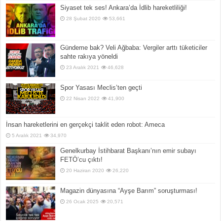
Siyaset tek ses! Ankara’da İdlib hareketliliği!
28 Şubat 2020
53,661
Gündeme bak? Veli Ağbaba: Vergiler arttı tüketiciler
sahte rakıya yöneldi
23 Aralık 2021
46,628
Spor Yasası Meclis’ten geçti
22 Nisan 2022
41,900
İnsan hareketlerini en gerçekçi taklit eden robot: Ameca
5 Aralık 2021
34,970
Genelkurbay İstihbarat Başkanı’nın emir subayı
FETÖ’cu çıktı!
20 Haziran 2020
26,220
Magazin dünyasına “Ayşe Barım” soruşturması!
26 Ocak 2025
20,571