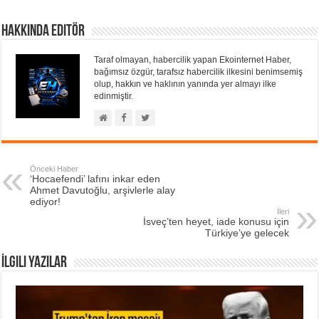
Hakkında Editör
Taraf olmayan, habercilik yapan Ekointernet Haber,
bağımsız özgür, tarafsız habercilik ilkesini benimsemiş
olup, hakkın ve haklının yanında yer almayı ilke
edinmiştir.
Önceki Haber
‘Hocaefendi’ lafını inkar eden
Ahmet Davutoğlu, arşivlerle alay
ediyor!
İleri
İsveç’ten heyet, iade konusu için
Türkiye’ye gelecek
İlgili Yazılar