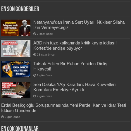
En Son Gönderiler
Netanyahu’dan İran’a Sert Uyarı: Nükleer Silaha
İzin Vermeyeceğiz
7 saat önce
ABD’nin füze kalkanında kritik kayıp iddiası!
Körfez’de endişe büyüyor
23 saat önce
Tutsak Edilen Bir Ruhun Yeniden Diriliş
Hikayesi!
1 gün önce
Son Dakika YAŞ Kararları: Hava Kuvvetleri
Komutanı Emekliye Ayrıldı
2 gün önce
Erdal Beşikçioğlu Soruşturmasında Yeni Perde: Kan ve İdrar Testi
İddiası Gündemde
2 gün önce
En Çok okunanlar