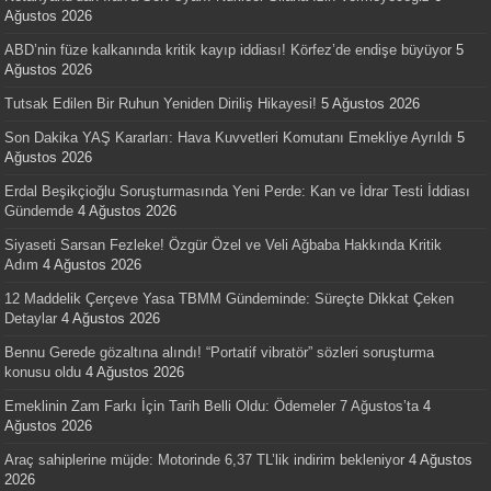
Ağustos 2026
ABD’nin füze kalkanında kritik kayıp iddiası! Körfez’de endişe büyüyor
5
Ağustos 2026
Tutsak Edilen Bir Ruhun Yeniden Diriliş Hikayesi!
5 Ağustos 2026
Son Dakika YAŞ Kararları: Hava Kuvvetleri Komutanı Emekliye Ayrıldı
5
Ağustos 2026
Erdal Beşikçioğlu Soruşturmasında Yeni Perde: Kan ve İdrar Testi İddiası
Gündemde
4 Ağustos 2026
Siyaseti Sarsan Fezleke! Özgür Özel ve Veli Ağbaba Hakkında Kritik
Adım
4 Ağustos 2026
12 Maddelik Çerçeve Yasa TBMM Gündeminde: Süreçte Dikkat Çeken
Detaylar
4 Ağustos 2026
Bennu Gerede gözaltına alındı! “Portatif vibratör” sözleri soruşturma
konusu oldu
4 Ağustos 2026
Emeklinin Zam Farkı İçin Tarih Belli Oldu: Ödemeler 7 Ağustos’ta
4
Ağustos 2026
Araç sahiplerine müjde: Motorinde 6,37 TL’lik indirim bekleniyor
4 Ağustos
2026