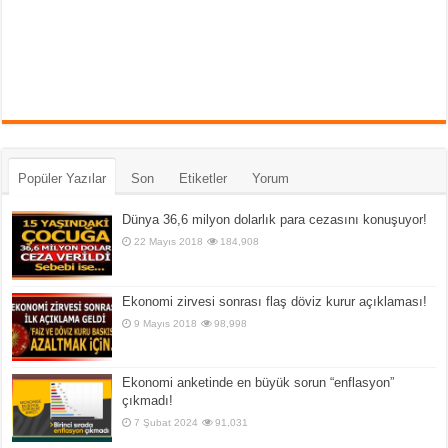
Popüler Yazılar
Son
Etiketler
Yorum
Dünya 36,6 milyon dolarlık para cezasını konuşuyor!
22 Mayıs 2018
184,908
Ekonomi zirvesi sonrası flaş döviz kurur açıklaması!
9 Mayıs 2018
98,998
Ekonomi anketinde en büyük sorun “enflasyon”
çıkmadı!
7 Şubat 2024
91,031