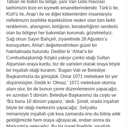
Tatvan ile bütün bu bölge, yani Van Gölü Havzası
tarihimizin bize en kıymetli emanetlerindendir. Türk’ü ile,
Kürt’ü ile, Arap’ı ile ve diğer kökenlerden insanlarıyla
milletimizin özellikle teşekkülüne neden olan tüm farklı
renklerinin, ahenginin, birliğinin, beraberliğinin sembolü
olan bu bölgeyi her bakımdan korumalı, gözetmeliyiz.
Sağ olsun Sayın Bahçeli, ziyaretinde 26 Ağustos’u
konuşurken, Ahlat’ı değerlendirirken güzel bir
hatırlatmada bulundu. Dediler ki ‘Ahlat’a bir
Cumhurbaşkanlığı Köşkü yakışır çünkü otağı Sultan
Alparslan oraya kurdu, biz de varisleri olarak oraya böyle
bir inşallah otağı kuralım.’ Bugün Vali ve Belediye
Başkanımızla da görüştük. Onlar 1071 metrekare bir yer
düşünmüşler. Dedik ki ‘Olmaz.’ 1071 metrekare oturma
alanı olur, bir de bunun çevre düzenlemesini yapacağız,
en azından 5 dönüm. Belediye Başkanımız da coştu ve
‘Biz bunu 10 dönüm yaparız.’ dedi. Şimdi, orada inşallah
böyle bir otağı merkezini yapacağız. Selçuklu
mimarisiyle inşallah çok kısa zamanda onu da bitirip artık
geldiğimizde hem oraya uğrayacak, ondan sonra da
Malazgirt’e geleceğiz. Bu bir işaret fişeğidir, inşallah