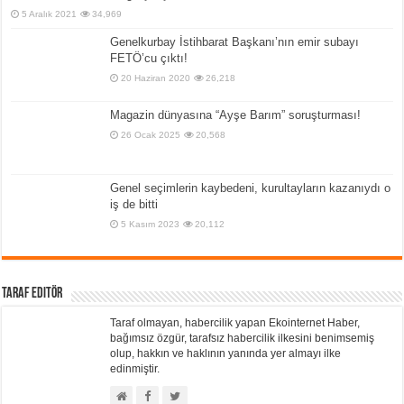
5 Aralık 2021
34,969
Genelkurbay İstihbarat Başkanı’nın emir subayı
FETÖ’cu çıktı!
20 Haziran 2020
26,218
Magazin dünyasına “Ayşe Barım” soruşturması!
26 Ocak 2025
20,568
Genel seçimlerin kaybedeni, kurultayların kazanıydı o
iş de bitti
5 Kasım 2023
20,112
Taraf Editör
Taraf olmayan, habercilik yapan Ekointernet Haber,
bağımsız özgür, tarafsız habercilik ilkesini benimsemiş
olup, hakkın ve haklının yanında yer almayı ilke
edinmiştir.