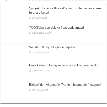
Şimşek, Katar ve Kuveyt’te yatırım temasları kurma
turuna çıkıyor!
10 Ekim 2024
TOGG’dan son dakika fiyat açıklaması!
12 Ağustos 2020
Van’da 5.0 büyüklüğünde deprem
12 Haziran 2022
Faslı kadını tokatlayan taksici trafikten men edildi
2 Haziran 2020
Bahçeli’den Akşener’e “Partinin başına dön” çağrısı!
10 Nisan 2024