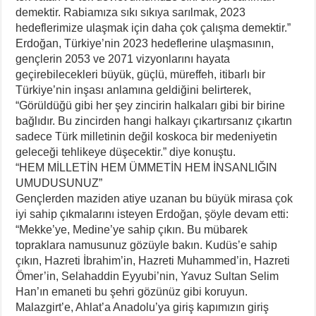
demektir. Rabiamıza sıkı sıkıya sarılmak, 2023
hedeflerimize ulaşmak için daha çok çalışma demektir.”
Erdoğan, Türkiye’nin 2023 hedeflerine ulaşmasının,
gençlerin 2053 ve 2071 vizyonlarını hayata
geçirebilecekleri büyük, güçlü, müreffeh, itibarlı bir
Türkiye’nin inşası anlamına geldiğini belirterek,
“Görüldüğü gibi her şey zincirin halkaları gibi bir birine
bağlıdır. Bu zincirden hangi halkayı çıkartırsanız çıkartın
sadece Türk milletinin değil koskoca bir medeniyetin
geleceği tehlikeye düşecektir.” diye konuştu.
“HEM MİLLETİN HEM ÜMMETİN HEM İNSANLIĞIN
UMUDUSUNUZ”
Gençlerden maziden atiye uzanan bu büyük mirasa çok
iyi sahip çıkmalarını isteyen Erdoğan, şöyle devam etti:
“Mekke’ye, Medine’ye sahip çıkın. Bu mübarek
topraklara namusunuz gözüyle bakın. Kudüs’e sahip
çıkın, Hazreti İbrahim’in, Hazreti Muhammed’in, Hazreti
Ömer’in, Selahaddin Eyyubi’nin, Yavuz Sultan Selim
Han’ın emaneti bu şehri gözünüz gibi koruyun.
Malazgirt’e, Ahlat’a Anadolu’ya giriş kapımızın giriş