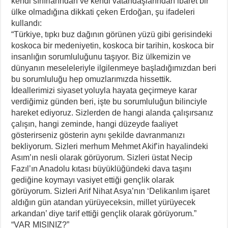
kendi sınırlarından ve kendi vatandaşlarından ibaret bir
ülke olmadığına dikkati çeken Erdoğan, şu ifadeleri
kullandı:
“Türkiye, tıpkı buz dağının görünen yüzü gibi gerisindeki
koskoca bir medeniyetin, koskoca bir tarihin, koskoca bir
insanlığın sorumluluğunu taşıyor. Biz ülkemizin ve
dünyanın meseleleriyle ilgilenmeye başladığımızdan beri
bu sorumluluğu hep omuzlarımızda hissettik.
İdeallerimizi siyaset yoluyla hayata geçirmeye karar
verdiğimiz günden beri, işte bu sorumluluğun bilinciyle
hareket ediyoruz. Sizlerden de hangi alanda çalışırsanız
çalışın, hangi zeminde, hangi düzeyde faaliyet
gösterirseniz gösterin aynı şekilde davranmanızı
bekliyorum. Sizleri merhum Mehmet Akif’in hayalindeki
Asım’ın nesli olarak görüyorum. Sizleri üstat Necip
Fazıl’ın Anadolu kıtası büyüklüğündeki dava taşını
gediğine koymayı vasiyet ettiği gençlik olarak
görüyorum. Sizleri Arif Nihat Asya’nın ‘Delikanlım işaret
aldığın gün atandan yürüyeceksin, millet yürüyecek
arkandan’ diye tarif ettiği gençlik olarak görüyorum.”
“VAR MISINIZ?”