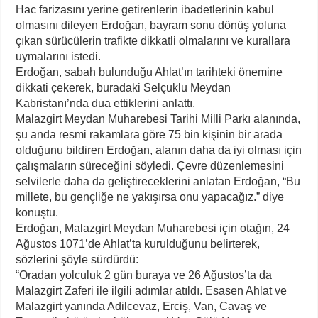
Hac farizasını yerine getirenlerin ibadetlerinin kabul
olmasını dileyen Erdoğan, bayram sonu dönüş yoluna
çıkan sürücülerin trafikte dikkatli olmalarını ve kurallara
uymalarını istedi.
Erdoğan, sabah bulunduğu Ahlat’ın tarihteki önemine
dikkati çekerek, buradaki Selçuklu Meydan
Kabristanı’nda dua ettiklerini anlattı.
Malazgirt Meydan Muharebesi Tarihi Milli Parkı alanında,
şu anda resmi rakamlara göre 75 bin kişinin bir arada
olduğunu bildiren Erdoğan, alanın daha da iyi olması için
çalışmaların süreceğini söyledi. Çevre düzenlemesini
selvilerle daha da geliştireceklerini anlatan Erdoğan, “Bu
millete, bu gençliğe ne yakışırsa onu yapacağız.” diye
konuştu.
Erdoğan, Malazgirt Meydan Muharebesi için otağın, 24
Ağustos 1071’de Ahlat’ta kurulduğunu belirterek,
sözlerini şöyle sürdürdü:
“Oradan yolculuk 2 gün buraya ve 26 Ağustos’ta da
Malazgirt Zaferi ile ilgili adımlar atıldı. Esasen Ahlat ve
Malazgirt yanında Adilcevaz, Erciş, Van, Cavaş ve