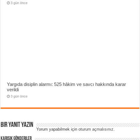
3 gün önce
Yargıda disiplin alarmı: 525 hâkim ve savcı hakkında karar
verildi
3 gün önce
Bir yanıt yazın
Yorum yapabilmek için
oturum açmalısınız
.
Karışık Gönderiler