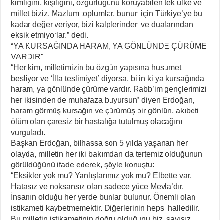
kimliğini, kişiliğini, özgürlüğünü koruyabilen tek ülke ve
millet biziz. Mazlum toplumlar, bunun için Türkiye’ye bu
kadar değer veriyor, bizi kalplerinden ve dualarından
eksik etmiyorlar.” dedi.
“YA KURSAĞINDA HARAM, YA GÖNLÜNDE ÇÜRÜME
VARDIR”
“Her kim, milletimizin bu özgün yapısına husumet
besliyor ve ‘İlla teslimiyet’ diyorsa, bilin ki ya kursağında
haram, ya gönlünde çürüme vardır. Rabb’im gençlerimizi
her ikisinden de muhafaza buyursun” diyen Erdoğan,
haram görmüş kursağın ve çürümüş bir gönlün, akıbeti
ölüm olan çaresiz bir hastalığa tutulmuş olacağını
vurguladı.
Başkan Erdoğan, bilhassa son 5 yılda yaşanan her
olayda, milletin her iki bakımdan da tertemiz olduğunun
görüldüğünü ifade ederek, şöyle konuştu:
“Eksikler yok mu? Yanlışlarımız yok mu? Elbette var.
Hatasız ve noksansız olan sadece yüce Mevla’dır.
İnsanın olduğu her yerde bunlar bulunur. Önemli olan
istikameti kaybetmemektir. Diğerlerinin hepsi halledilir.
Bu milletin istikametinin doğru olduğunu biz, sayısız