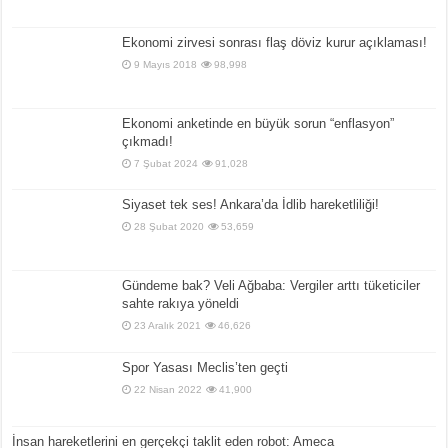
Ekonomi zirvesi sonrası flaş döviz kurur açıklaması!
9 Mayıs 2018
98,998
Ekonomi anketinde en büyük sorun “enflasyon”
çıkmadı!
7 Şubat 2024
91,028
Siyaset tek ses! Ankara’da İdlib hareketliliği!
28 Şubat 2020
53,659
Gündeme bak? Veli Ağbaba: Vergiler arttı tüketiciler
sahte rakıya yöneldi
23 Aralık 2021
46,626
Spor Yasası Meclis’ten geçti
22 Nisan 2022
41,900
İnsan hareketlerini en gerçekçi taklit eden robot: Ameca