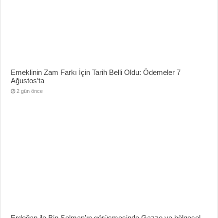
Emeklinin Zam Farkı İçin Tarih Belli Oldu: Ödemeler 7
Ağustos’ta
2 gün önce
Erdoğan ile Bin Selman’ın görüşmesinde Gazze ve bölgesel