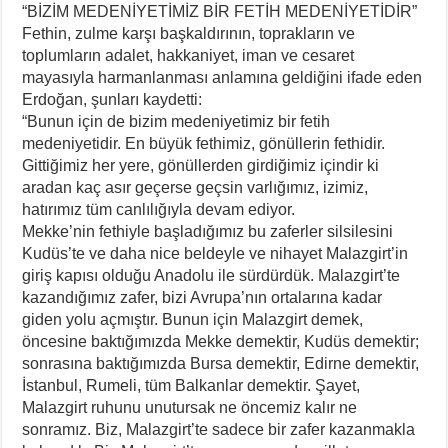
“BİZİM MEDENİYETİMİZ BİR FETİH MEDENİYETİDİR”
Fethin, zulme karşı başkaldırının, toprakların ve
toplumların adalet, hakkaniyet, iman ve cesaret
mayasıyla harmanlanması anlamına geldiğini ifade eden
Erdoğan, şunları kaydetti:
“Bunun için de bizim medeniyetimiz bir fetih
medeniyetidir. En büyük fethimiz, gönüllerin fethidir.
Gittiğimiz her yere, gönüllerden girdiğimiz içindir ki
aradan kaç asır geçerse geçsin varlığımız, izimiz,
hatırımız tüm canlılığıyla devam ediyor.
Mekke’nin fethiyle başladığımız bu zaferler silsilesini
Kudüs’te ve daha nice beldeyle ve nihayet Malazgirt’in
giriş kapısı olduğu Anadolu ile sürdürdük. Malazgirt’te
kazandığımız zafer, bizi Avrupa’nın ortalarına kadar
giden yolu açmıştır. Bunun için Malazgirt demek,
öncesine baktığımızda Mekke demektir, Kudüs demektir;
sonrasına baktığımızda Bursa demektir, Edirne demektir,
İstanbul, Rumeli, tüm Balkanlar demektir. Şayet,
Malazgirt ruhunu unutursak ne öncemiz kalır ne
sonramız. Biz, Malazgirt’te sadece bir zafer kazanmakla