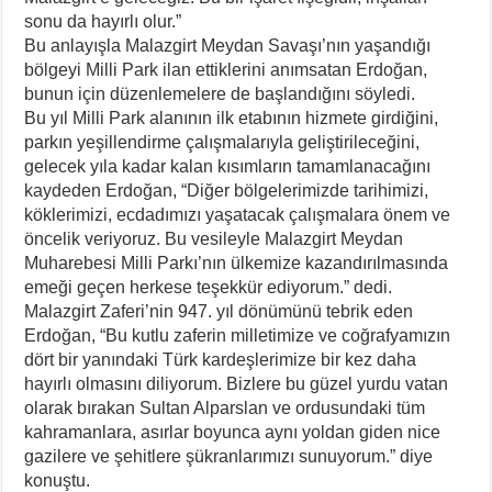
sonu da hayırlı olur.”
Bu anlayışla Malazgirt Meydan Savaşı’nın yaşandığı
bölgeyi Milli Park ilan ettiklerini anımsatan Erdoğan,
bunun için düzenlemelere de başlandığını söyledi.
Bu yıl Milli Park alanının ilk etabının hizmete girdiğini,
parkın yeşillendirme çalışmalarıyla geliştirileceğini,
gelecek yıla kadar kalan kısımların tamamlanacağını
kaydeden Erdoğan, “Diğer bölgelerimizde tarihimizi,
köklerimizi, ecdadımızı yaşatacak çalışmalara önem ve
öncelik veriyoruz. Bu vesileyle Malazgirt Meydan
Muharebesi Milli Parkı’nın ülkemize kazandırılmasında
emeği geçen herkese teşekkür ediyorum.” dedi.
Malazgirt Zaferi’nin 947. yıl dönümünü tebrik eden
Erdoğan, “Bu kutlu zaferin milletimize ve coğrafyamızın
dört bir yanındaki Türk kardeşlerimize bir kez daha
hayırlı olmasını diliyorum. Bizlere bu güzel yurdu vatan
olarak bırakan Sultan Alparslan ve ordusundaki tüm
kahramanlara, asırlar boyunca aynı yoldan giden nice
gazilere ve şehitlere şükranlarımızı sunuyorum.” diye
konuştu.