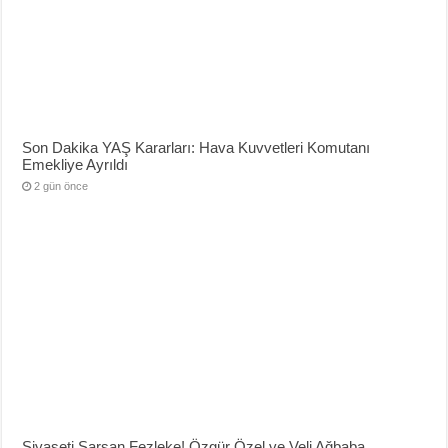
Son Dakika YAŞ Kararları: Hava Kuvvetleri Komutanı
Emekliye Ayrıldı
2 gün önce
Siyaseti Sarsan Fezleke! Özgür Özel ve Veli Ağbaba