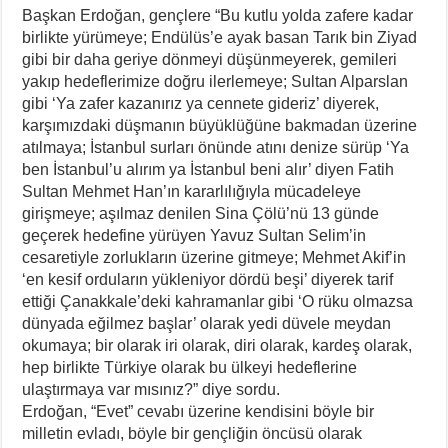
Başkan Erdoğan, gençlere “Bu kutlu yolda zafere kadar
birlikte yürümeye; Endülüs’e ayak basan Tarık bin Ziyad
gibi bir daha geriye dönmeyi düşünmeyerek, gemileri
yakıp hedeflerimize doğru ilerlemeye; Sultan Alparslan
gibi ‘Ya zafer kazanırız ya cennete gideriz’ diyerek,
karşımızdaki düşmanın büyüklüğüne bakmadan üzerine
atılmaya; İstanbul surları önünde atını denize sürüp ‘Ya
ben İstanbul’u alırım ya İstanbul beni alır’ diyen Fatih
Sultan Mehmet Han’ın kararlılığıyla mücadeleye
girişmeye; aşılmaz denilen Sina Çölü’nü 13 günde
geçerek hedefine yürüyen Yavuz Sultan Selim’in
cesaretiyle zorlukların üzerine gitmeye; Mehmet Akif’in
‘en kesif orduların yükleniyor dördü beşi’ diyerek tarif
ettiği Çanakkale’deki kahramanlar gibi ‘O rüku olmazsa
dünyada eğilmez başlar’ olarak yedi düvele meydan
okumaya; bir olarak iri olarak, diri olarak, kardeş olarak,
hep birlikte Türkiye olarak bu ülkeyi hedeflerine
ulaştırmaya var mısınız?” diye sordu.
Erdoğan, “Evet” cevabı üzerine kendisini böyle bir
milletin evladı, böyle bir gençliğin öncüsü olarak