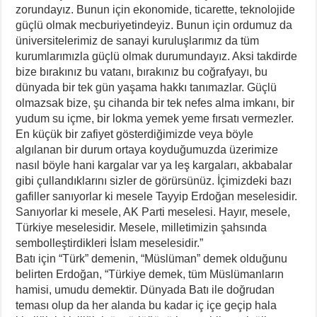
zorundayız. Bunun için ekonomide, ticarette, teknolojide
güçlü olmak mecburiyetindeyiz. Bunun için ordumuz da
üniversitelerimiz de sanayi kuruluşlarımız da tüm
kurumlarımızla güçlü olmak durumundayız. Aksi takdirde
bize bırakınız bu vatanı, bırakınız bu coğrafyayı, bu
dünyada bir tek gün yaşama hakkı tanımazlar. Güçlü
olmazsak bize, şu cihanda bir tek nefes alma imkanı, bir
yudum su içme, bir lokma yemek yeme fırsatı vermezler.
En küçük bir zafiyet gösterdiğimizde veya böyle
algılanan bir durum ortaya koyduğumuzda üzerimize
nasıl böyle hani kargalar var ya leş kargaları, akbabalar
gibi çullandıklarını sizler de görürsünüz. İçimizdeki bazı
gafiller sanıyorlar ki mesele Tayyip Erdoğan meselesidir.
Sanıyorlar ki mesele, AK Parti meselesi. Hayır, mesele,
Türkiye meselesidir. Mesele, milletimizin şahsında
sembolleştirdikleri İslam meselesidir.”
Batı için “Türk” demenin, “Müslüman” demek olduğunu
belirten Erdoğan, “Türkiye demek, tüm Müslümanların
hamisi, umudu demektir. Dünyada Batı ile doğrudan
teması olup da her alanda bu kadar iç içe geçip hala