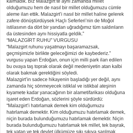
kalmadık. Biz Malazgirt’te aynı zamanda millet
olduğumuzu hem de nasıl bir millet olduğumuzu cümle
aleme ilan ettik. Malazgirt’i nasıl bir millet haline gelerek
zafere dönüştürdüysek Haçlı Seferleri’nin de Moğol
istilasının da dört bir yandan uğradığımız tüm saldırıların
da üstesinden aynı hissiyatla geldik.”
“MALAZGİRT RUHU” VURGUSU
“Malazgirt ruhunu yaşatmayı başaramazsak,
geçmişimizle birlikte geleceğimizi de kaybederiz.”
vurgusu yapan Erdoğan, onun için milli park ilan edilen
bu ovaya taş toprak olarak değil medeniyetin atan kalbi
olarak bakmak gerektiğini söyledi.
Malazgirt’in sadece hikayenin başladığı yer değil, aynı
zamanda hiç sönmeyecek istiklal ve istikbal ateşinin
kıyamete kadar yanacağının bir alametifarikası olduğuna
işaret eden Erdoğan, sözlerini şöyle sürdürdü:
“Malazgirt’i hatırlamak demek kim olduğumuzu
hatırlamak demektir. Kim olduğumuzu hatırlamak demek,
niçin burada bulunduğumuzu hatırlamak demektir. Niçin
burada bulunduğumuzu hatırlamak tek millet, tek bayrak,
tek vatan ve tek devlet ülkümüze sıkı sıkıya sarılmak