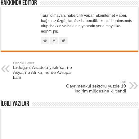
Hakkında Editör
Taraf olmayan, habercilik yapan Ekointernet Haber,
bağımsız özgür, tarafsız habercilik ilkesini benimsemiş
olup, hakkın ve haklının yanında yer almayı ilke
edinmiştir.
Önceki Haber
Erdoğan: Anadolu yıkılırsa, ne
Asya, ne Afrika, ne de Avrupa
kalır
İleri
Gayrimenkul sektörü yüzde 10
indirim müjdesine kilitlendi
İlgili Yazılar