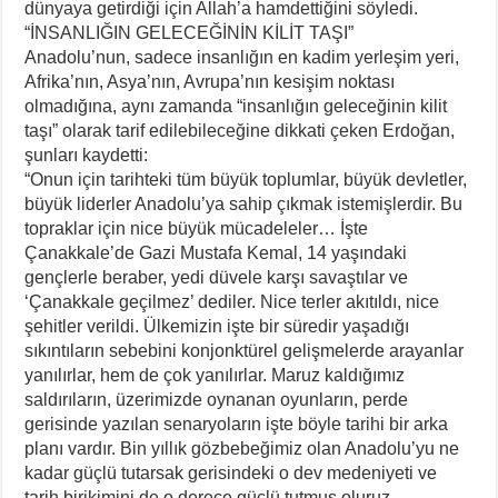
dünyaya getirdiği için Allah’a hamdettiğini söyledi.
“İNSANLIĞIN GELECEĞİNİN KİLİT TAŞI”
Anadolu’nun, sadece insanlığın en kadim yerleşim yeri,
Afrika’nın, Asya’nın, Avrupa’nın kesişim noktası
olmadığına, aynı zamanda “insanlığın geleceğinin kilit
taşı” olarak tarif edilebileceğine dikkati çeken Erdoğan,
şunları kaydetti:
“Onun için tarihteki tüm büyük toplumlar, büyük devletler,
büyük liderler Anadolu’ya sahip çıkmak istemişlerdir. Bu
topraklar için nice büyük mücadeleler… İşte
Çanakkale’de Gazi Mustafa Kemal, 14 yaşındaki
gençlerle beraber, yedi düvele karşı savaştılar ve
‘Çanakkale geçilmez’ dediler. Nice terler akıtıldı, nice
şehitler verildi. Ülkemizin işte bir süredir yaşadığı
sıkıntıların sebebini konjonktürel gelişmelerde arayanlar
yanılırlar, hem de çok yanılırlar. Maruz kaldığımız
saldırıların, üzerimizde oynanan oyunların, perde
gerisinde yazılan senaryoların işte böyle tarihi bir arka
planı vardır. Bin yıllık gözbebeğimiz olan Anadolu’yu ne
kadar güçlü tutarsak gerisindeki o dev medeniyeti ve
tarih birikimini de o derece güçlü tutmuş oluruz.