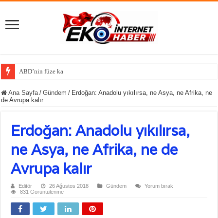
ABD’nin füze kalkanında kritik kayıp iddiası
Ana Sayfa
/
Gündem
/
Erdoğan: Anadolu yıkılırsa, ne Asya, ne Afrika, ne
de Avrupa kalır
Erdoğan: Anadolu yıkılırsa,
ne Asya, ne Afrika, ne de
Avrupa kalır
Editör
26 Ağustos 2018
Gündem
Yorum bırak
831 Görüntülenme