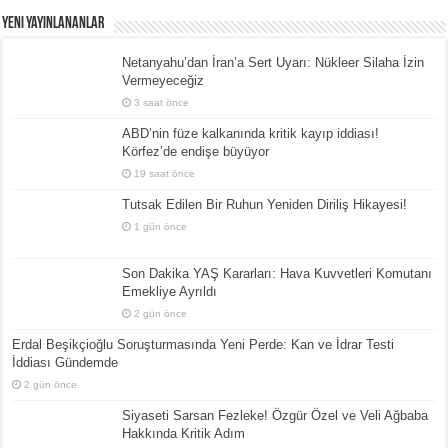
Yeni Yayınlananlar
Netanyahu’dan İran’a Sert Uyarı: Nükleer Silaha İzin
Vermeyeceğiz
3 saat önce
ABD’nin füze kalkanında kritik kayıp iddiası!
Körfez’de endişe büyüyor
19 saat önce
Tutsak Edilen Bir Ruhun Yeniden Diriliş Hikayesi!
1 gün önce
Son Dakika YAŞ Kararları: Hava Kuvvetleri Komutanı
Emekliye Ayrıldı
2 gün önce
Erdal Beşikçioğlu Soruşturmasında Yeni Perde: Kan ve İdrar Testi
İddiası Gündemde
2 gün önce
Siyaseti Sarsan Fezleke! Özgür Özel ve Veli Ağbaba
Hakkında Kritik Adım