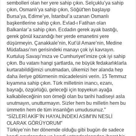
sembolleri olan her yere sahip çıkın. Selçuklu’ya sahip
çıkın, Osmanlı’ya sahip çıkın, Söğüt’ten başlayıp
Bursa’ya, Edirne’ye, İstanbul’a uzanan Osmanlı
başkentlerine sahip çıkın. Evlad-ı Fatihan olan
Balkanlar’a sahip çıkın. Ecdadın gerek ayak bastığı,
gerek gönül kazandığı her yerde emanetini yere
düşürmeyin. Çanakkale’nin, Kut’ül Amare’nin, Medine
Müdafaası’nın gerisindeki manayı çok iyi kavrayın.
Kurtuluş Savaşı’mıza ve Cumhuriyet’imize çok iyi sahip
çıkın. Bu vatanı hangi şartlarda, ne büyük fedakarlıklarla
kurtarabildiğimizi unutmadan, ülkemizi her alanda hep
daha ileriye götürmenin mücadelesini verin. 15 Temmuz
kıyamına sahip çıkın. Türk milletinin inancı, ezanı,
bayrağı, özgürlüğü, geleceği için topyekun ayağa
kalkabileceğinin son örneği olan bu tarihi hadiseyi asla
unutmayın, unutturmayın. Sizler hem bu milletin hem bu
ümmetin hem de tüm insanlığın umudusunuz.”
“SİZLERİ AKİF’İN HAYALİNDEKİ ASIM’IN NESLİ
OLARAK GÖRÜYORUM”
Türkiye’nin her dönemde olduğu gibi bugün de sadece