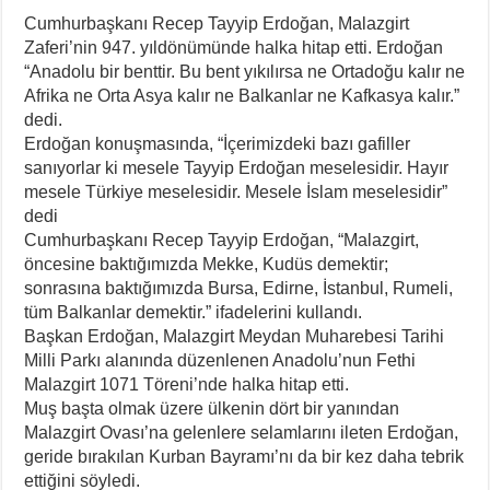
Cumhurbaşkanı Recep Tayyip Erdoğan, Malazgirt
Zaferi’nin 947. yıldönümünde halka hitap etti. Erdoğan
“Anadolu bir benttir. Bu bent yıkılırsa ne Ortadoğu kalır ne
Afrika ne Orta Asya kalır ne Balkanlar ne Kafkasya kalır.”
dedi.
Erdoğan konuşmasında, “İçerimizdeki bazı gafiller
sanıyorlar ki mesele Tayyip Erdoğan meselesidir. Hayır
mesele Türkiye meselesidir. Mesele İslam meselesidir”
dedi
Cumhurbaşkanı Recep Tayyip Erdoğan, “Malazgirt,
öncesine baktığımızda Mekke, Kudüs demektir;
sonrasına baktığımızda Bursa, Edirne, İstanbul, Rumeli,
tüm Balkanlar demektir.” ifadelerini kullandı.
Başkan Erdoğan, Malazgirt Meydan Muharebesi Tarihi
Milli Parkı alanında düzenlenen Anadolu’nun Fethi
Malazgirt 1071 Töreni’nde halka hitap etti.
Muş başta olmak üzere ülkenin dört bir yanından
Malazgirt Ovası’na gelenlere selamlarını ileten Erdoğan,
geride bırakılan Kurban Bayramı’nı da bir kez daha tebrik
ettiğini söyledi.