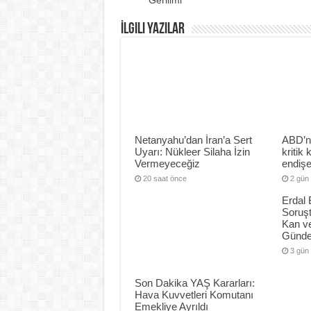
Gerilimi
İlgili Yazılar
Netanyahu’dan İran’a Sert
ABD’n
Uyarı: Nükleer Silaha İzin
kritik
Vermeyeceğiz
endiş
20 saat önce
2 gün
Erdal 
Soruş
Kan ve
Günd
3 gün
Son Dakika YAŞ Kararları:
Hava Kuvvetleri Komutanı
Emekliye Ayrıldı