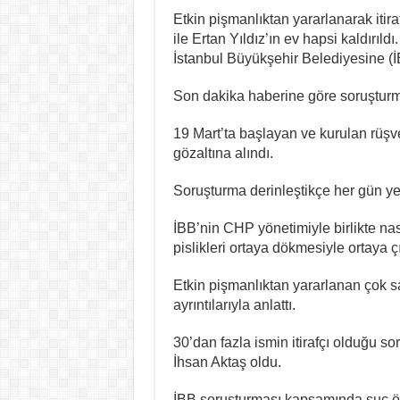
Etkin pişmanlıktan yararlanarak itira
ile Ertan Yıldız’ın ev hapsi kaldırıldı.
İstanbul Büyükşehir Belediyesine (İ
Son dakika haberine göre soruşturm
19 Mart’ta başlayan ve kurulan rüşve
gözaltına alındı.
Soruşturma derinleştikçe her gün yen
İBB’nin CHP yönetimiyle birlikte nası
pislikleri ortaya dökmesiyle ortaya çı
Etkin pişmanlıktan yararlanan çok s
ayrıntılarıyla anlattı.
30’dan fazla ismin itirafçı olduğu s
İhsan Aktaş oldu.
İBB soruşturması kapsamında suç örgü