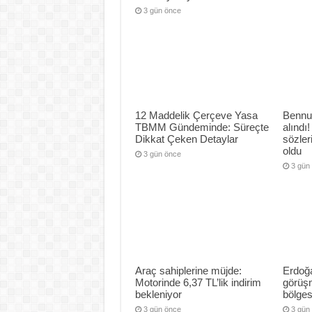
3 gün önce
12 Maddelik Çerçeve Yasa
Bennu
TBMM Gündeminde: Süreçte
alındı!
Dikkat Çeken Detaylar
sözle
oldu
3 gün önce
3 gün
Araç sahiplerine müjde:
Erdoğa
Motorinde 6,37 TL’lik indirim
görüş
bekleniyor
bölges
3 gün önce
3 gün