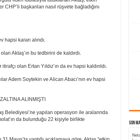
r CHP’li başkanları nasıl rüşvete bağladığını
v hapsi kararı alındı.
an Aktaş’ın bu tedbirini de kaldırdı.
 itirafçı olan Ertan Yıldız’ın da ev hapsi kaldırıldı.
ılar Adem Soytekin ve Alican Abacı’nın ev hapsi
ALTINA ALINMIŞTI
aş Belediyesi’ne yapılan operasyon ile aralarında
lat’ın da bulunduğu 22 kişiyle birlikte
Son M
Neta
 31 Mayıs’ta yaptığı açıklamaya göre, Aktaş “etkin