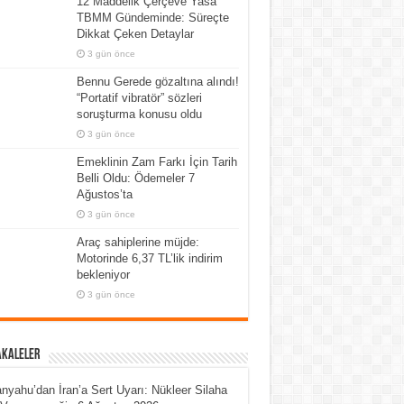
12 Maddelik Çerçeve Yasa
TBMM Gündeminde: Süreçte
Dikkat Çeken Detaylar
3 gün önce
Bennu Gerede gözaltına alındı!
“Portatif vibratör” sözleri
soruşturma konusu oldu
3 gün önce
Emeklinin Zam Farkı İçin Tarih
Belli Oldu: Ödemeler 7
Ağustos’ta
3 gün önce
Araç sahiplerine müjde:
Motorinde 6,37 TL’lik indirim
bekleniyor
3 gün önce
akaleler
nyahu’dan İran’a Sert Uyarı: Nükleer Silaha