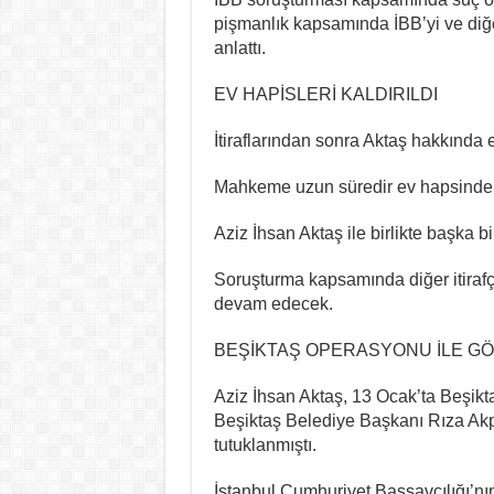
pişmanlık kapsamında İBB’yi ve diğe
anlattı.
EV HAPİSLERİ KALDIRILDI
İtiraflarından sonra Aktaş hakkında e
Mahkeme uzun süredir ev hapsinde ol
Aziz İhsan Aktaş ile birlikte başka bir
Soruşturma kapsamında diğer itirafç
devam edecek.
BEŞİKTAŞ OPERASYONU İLE GÖZ
Aziz İhsan Aktaş, 13 Ocak’ta Beşikt
Beşiktaş Belediye Başkanı Rıza Akpo
tutuklanmıştı.
İstanbul Cumhuriyet Başsavcılığı’nın