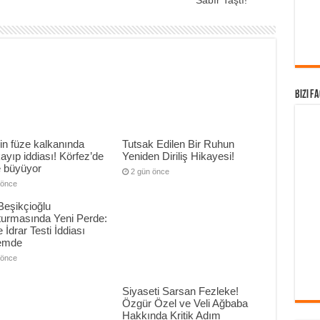
Sabır Taştı!
Bizi F
in füze kalkanında
Tutsak Edilen Bir Ruhun
 kayıp iddiası! Körfez’de
Yeniden Diriliş Hikayesi!
e büyüyor
2 gün önce
 önce
Beşikçioğlu
turmasında Yeni Perde:
 İdrar Testi İddiası
emde
 önce
Siyaseti Sarsan Fezleke!
Özgür Özel ve Veli Ağbaba
Hakkında Kritik Adım