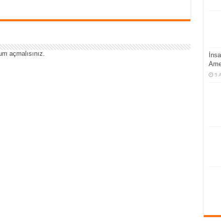
um açmalısınız
.
İnsa
Ame
5 