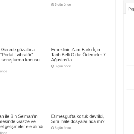
3 gün önce
Pop
 Gerede gözaltına
Emeklinin Zam Farkı İçin
 “Portatif vibratör”
Tarih Belli Oldu: Ödemeler 7
ri soruşturma konusu
Ağustos’ta
3 gün önce
 önce
n ile Bin Selman’ın
Etimesgut’ta koltuk devrildi,
mesinde Gazze ve
Sıra ihale dosyalarında mı?
el gelişmeler ele alındı
3 gün önce
 önce