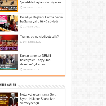
Şubat-Mart aylarında düşecek
26 Temmuz 2022
Belediye Başkanı Fatma Şahin
bağlama çalıp türkü söyledi
21 Kasım 2021
Trump, bu ne ciddiyetsizlik?
16 Haziran 2020
Kanun tanımaz DEM’li
belediyeler, “Kayyuma
davetiye” çıkarıyor!
20 Nisan 2024
ayınlananlar
Netanyahu’dan İran’a Sert
Uyarı: Nükleer Silaha İzin
Vermeyeceğiz