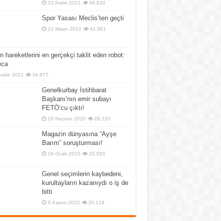
23 Aralık 2021
46,632
Spor Yasası Meclis’ten geçti
22 Nisan 2022
41,901
n hareketlerini en gerçekçi taklit eden robot:
ca
Aralık 2021
34,977
Genelkurbay İstihbarat
Başkanı’nın emir subayı
FETÖ’cu çıktı!
20 Haziran 2020
26,220
Magazin dünyasına “Ayşe
Barım” soruşturması!
26 Ocak 2025
20,583
Genel seçimlerin kaybedeni,
kurultayların kazanıydı o iş de
bitti
5 Kasım 2023
20,114