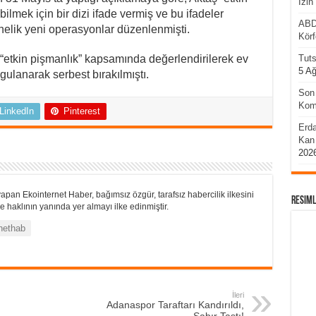
İzin
lmek için bir dizi ifade vermiş ve bu ifadeler
ABD’
nelik yeni operasyonlar düzenlenmişti.
Körf
Tuts
ri “etkin pişmanlık” kapsamında değerlendirilerek ev
5 A
ygulanarak serbest bırakılmıştı.
Son 
Komu
LinkedIn
Pinterest
Erda
Kan 
202
apan Ekointernet Haber, bağımsız özgür, tarafsız habercilik ilkesini
Resiml
 haklının yanında yer almayı ilke edinmiştir.
nethab
İleri
Adanaspor Taraftarı Kandırıldı,