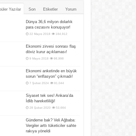
üler Yazılar
Son
Etiketler
Yorum
Dünya 36,6 milyon dolarlık
para cezasını konuşuyor!
22 Mayıs 2018
184,912
Ekonomi zirvesi sonrası flaş
döviz kurur açıklaması!
9 Mayıs 2018
98,998
Ekonomi anketinde en büyük
sorun “enflasyon” çıkmadı!
7 Şubat 2024
91,044
Siyaset tek ses! Ankara’da
İdlib hareketliliği!
28 Şubat 2020
53,664
Gündeme bak? Veli Ağbaba:
Vergiler arttı tüketiciler sahte
rakıya yöneldi