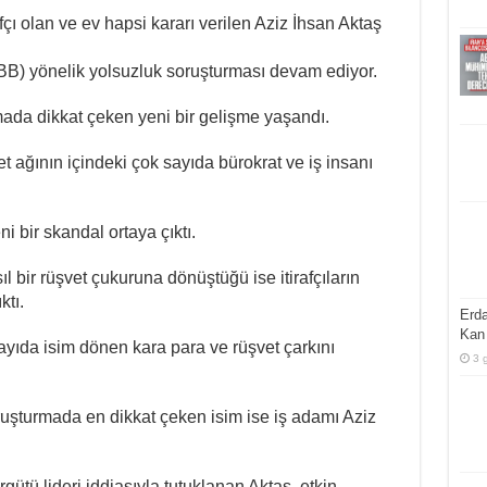
fçı olan ve ev hapsi kararı verilen Aziz İhsan Aktaş
BB) yönelik yolsuzluk soruşturması devam ediyor.
ada dikkat çeken yeni bir gelişme yaşandı.
t ağının içindeki çok sayıda bürokrat ve iş insanı
i bir skandal ortaya çıktı.
l bir rüşvet çukuruna dönüştüğü ise itirafçıların
ktı.
Erda
Kan 
ayıda isim dönen kara para ve rüşvet çarkını
3 
oruşturmada en dikkat çeken isim ise iş adamı Aziz
tü lideri iddiasıyla tutuklanan Aktaş, etkin