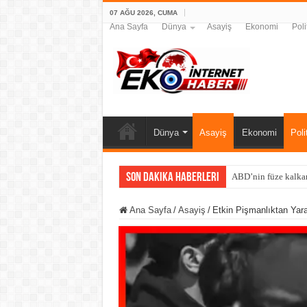
07 AĞU 2026, CUMA
Ana Sayfa
Dünya
Asayiş
Ekonomi
Poli
Dünya
Asayiş
Ekonomi
Poli
Son Dakika Haberleri
ABD’nin füze kalkan
Ana Sayfa
/
Asayiş
/
Etkin Pişmanlıktan Yarar