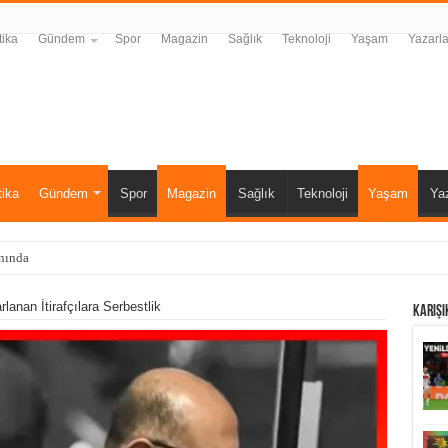
tika
Gündem
Spor
Magazin
Sağlık
Teknoloji
Yaşam
Yazarla
tika
Gündem
Spor
Magazin
Sağlık
Teknoloji
Yaşam
Yaz
ında kritik kayıp iddiası! Körfez’de endişe
lanan İtirafçılara Serbestlik
Karışı