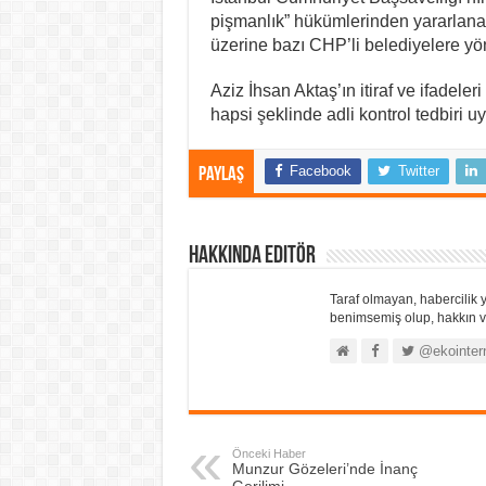
pişmanlık” hükümlerinden yararlanabi
üzerine bazı CHP’li belediyelere yö
Aziz İhsan Aktaş’ın itiraf ve ifadele
hapsi şeklinde adli kontrol tedbiri u
Facebook
Twitter
Paylaş
Hakkında Editör
Taraf olmayan, habercilik y
benimsemiş olup, hakkın ve
@ekointer
Önceki Haber
Munzur Gözeleri’nde İnanç