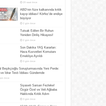
20 saat önce
ABD’nin füze kalkanında kritik
kayıp iddiası! Körfez’de endişe
büyüyor
2 gün önce
Tutsak Edilen Bir Ruhun
Yeniden Diriliş Hikayesi!
2 gün önce
Son Dakika YAŞ Kararları:
Hava Kuvvetleri Komutanı
Emekliye Ayrıldı
3 gün önce
l Beşikçioğlu Soruşturmasında Yeni Perde:
ve İdrar Testi İddiası Gündemde
gün önce
Siyaseti Sarsan Fezleke!
Özgür Özel ve Veli Ağbaba
Hakkında Kritik Adım
3 gün önce