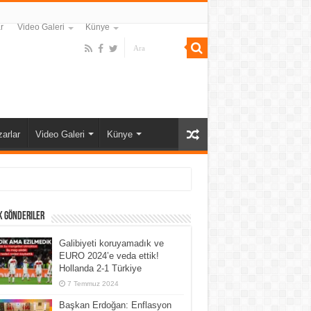
r
Video Galeri
Künye
arlar
Video Galeri
Künye
k Gönderiler
Galibiyeti koruyamadık ve
EURO 2024’e veda ettik!
Hollanda 2-1 Türkiye
7 Temmuz 2024
Başkan Erdoğan: Enflasyon