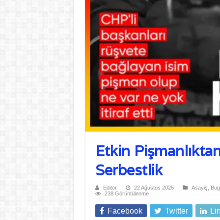
Etkin Pişmanlıktan 
Serbestlik
Editör
22 Ağustos 2025
Asayiş
,
Bug
238 Görüntülenme
Facebook
Twitter
Li