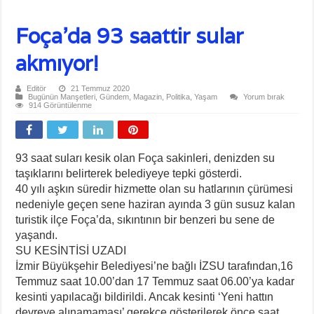
Foça’da 93 saattir sular
akmıyor!
Editör
21 Temmuz 2020
Bugünün Manşetleri
,
Gündem
,
Magazin
,
Politika
,
Yaşam
Yorum bırak
914 Görüntülenme
93 saat suları kesik olan Foça sakinleri, denizden su
taşıklarını belirterek belediyeye tepki gösterdi.
40 yılı aşkın süredir hizmette olan su hatlarının çürümesi
nedeniyle geçen sene haziran ayında 3 gün susuz kalan
turistik ilçe Foça’da, sıkıntının bir benzeri bu sene de
yaşandı.
SU KESİNTİSİ UZADI
İzmir Büyükşehir Belediyesi’ne bağlı İZSU tarafından,16
Temmuz saat 10.00’dan 17 Temmuz saat 06.00’ya kadar
kesinti yapılacağı bildirildi. Ancak kesinti ‘Yeni hattın
devreye alınamaması’ gerekçe gösterilerek önce saat