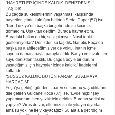
“HAYRETLER İÇİNDE KALDIK, DENİZDEN SU
TAŞIDIK’
Bu çağda su kesintilerinin yaşanması karşısında
hayretler içinde kaldığını belirten Sedat Capar (57) ise,
“Ben Türkiye’nin başka bir şehrinde su kesintisi
görmedim. Uşak’tan geldim. Burada hayret ettim.
Buradaki halkın da hiç sesi çıkmıyor. Nasıl tepki
göstermiyorlar? Denizden su taşıdık. Gariptir, Foça’da
başka su alabileceğimiz yer de yoktu. İnanın içme
suyunu damacanayla parayla aldık. Banyo ve tuvaletlere
suyu denizden taşıdık. Bu çağda böyle bir durum
yaşadığımız için hayretler içinde kaldık.” ifadelerini
kullandı.
“SUSSUZ KALDIK, BÜTÜN PARAMI SU ALMAYA
HARCADIM”
Foça’ya geldiği günden itibaren su sorunu yaşadıklarını
dile getiren Güldane Koca (87) ise, “Evde hiçbir şey
yapamıyorum, ben yazlık için geldim. Buranın yerlisi ne
yapıyor? Virüs de var, ellerinizi su ile yıkayın diyorlar
ama su yok, ne ile yıkayacağız? Su ala ala getirdiğim