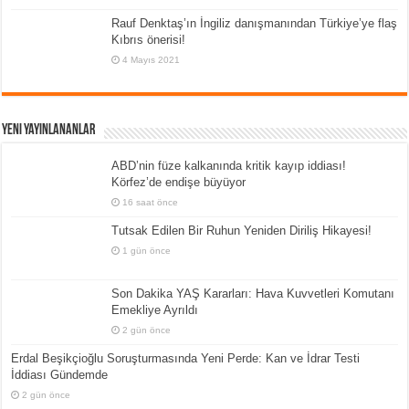
Rauf Denktaş’ın İngiliz danışmanından Türkiye’ye flaş
Kıbrıs önerisi!
4 Mayıs 2021
Yeni Yayınlananlar
ABD’nin füze kalkanında kritik kayıp iddiası!
Körfez’de endişe büyüyor
16 saat önce
Tutsak Edilen Bir Ruhun Yeniden Diriliş Hikayesi!
1 gün önce
Son Dakika YAŞ Kararları: Hava Kuvvetleri Komutanı
Emekliye Ayrıldı
2 gün önce
Erdal Beşikçioğlu Soruşturmasında Yeni Perde: Kan ve İdrar Testi
İddiası Gündemde
2 gün önce