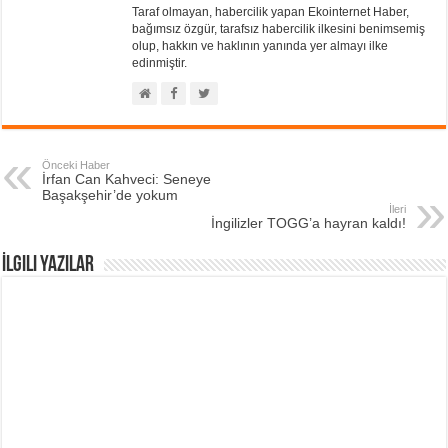
Taraf olmayan, habercilik yapan Ekointernet Haber,
bağımsız özgür, tarafsız habercilik ilkesini benimsemiş
olup, hakkın ve haklının yanında yer almayı ilke
edinmiştir.
Önceki Haber
İrfan Can Kahveci: Seneye
Başakşehir’de yokum
İleri
İngilizler TOGG’a hayran kaldı!
İlgili Yazılar