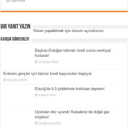
2 gün önce
Bir yanıt yazın
Yorum yapabilmek için
oturum açmalısınız
.
Karışık Gönderiler
Başkan Erdoğan talimatı verdi sınıra sevkiyat
hızlandı!
19 Şubat 2020
Evlenen gençler için faizsiz kredi başvuruları başlıyor
15 Şubat 2024
Elazığ’da 4.0 şiddetinde korkutan deprem!
3 Mayıs 2020
Uyutulan dev uyandı! Karadeniz’de doğal gaz
müjdesi!
19 Ağustos 2020