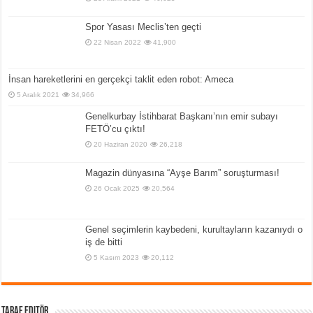
Spor Yasası Meclis’ten geçti
22 Nisan 2022
41,900
İnsan hareketlerini en gerçekçi taklit eden robot: Ameca
5 Aralık 2021
34,966
Genelkurbay İstihbarat Başkanı’nın emir subayı
FETÖ’cu çıktı!
20 Haziran 2020
26,218
Magazin dünyasına “Ayşe Barım” soruşturması!
26 Ocak 2025
20,564
Genel seçimlerin kaybedeni, kurultayların kazanıydı o
iş de bitti
5 Kasım 2023
20,112
Taraf Editör