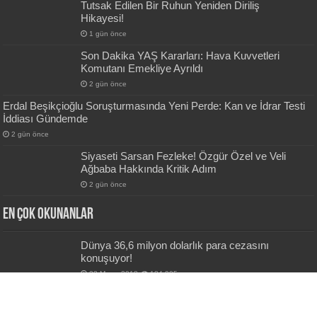
Tutsak Edilen Bir Ruhun Yeniden Diriliş
Hikayesi!
1 gün önce
Son Dakika YAŞ Kararları: Hava Kuvvetleri
Komutanı Emekliye Ayrıldı
2 gün önce
Erdal Beşikçioğlu Soruşturmasında Yeni Perde: Kan ve İdrar Testi
İddiası Gündemde
2 gün önce
Siyaseti Sarsan Fezleke! Özgür Özel ve Veli
Ağbaba Hakkında Kritik Adım
2 gün önce
En Çok okunanlar
Dünya 36,6 milyon dolarlık para cezasını
konuşuyor!
22 Mayıs 2018
184,905
Ekonomi zirvesi sonrası flaş döviz kurur
açıklaması!