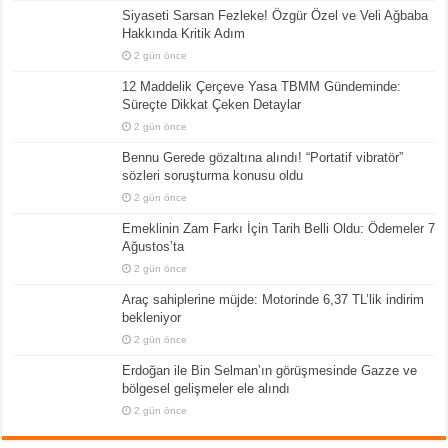
Siyaseti Sarsan Fezleke! Özgür Özel ve Veli Ağbaba
Hakkında Kritik Adım
2 gün önce
12 Maddelik Çerçeve Yasa TBMM Gündeminde:
Süreçte Dikkat Çeken Detaylar
2 gün önce
Bennu Gerede gözaltına alındı! “Portatif vibratör”
sözleri soruşturma konusu oldu
2 gün önce
Emeklinin Zam Farkı İçin Tarih Belli Oldu: Ödemeler 7
Ağustos’ta
2 gün önce
Araç sahiplerine müjde: Motorinde 6,37 TL’lik indirim
bekleniyor
2 gün önce
Erdoğan ile Bin Selman’ın görüşmesinde Gazze ve
bölgesel gelişmeler ele alındı
2 gün önce