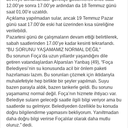
12.00’ye sonra 17.00’ye ardından da 18 Temmuz günü
saat 01.00’e uzatıldı.
Açıklama yapılmadan sular, ancak 19 Temmuz Pazar
günü saat 17.00’de eski hat üzerinden kısa süreliğine
verilebildi.
Pazartesi günü de çalışmaların devam ettiği belirtilerek,
sabah saatlerinden 17.00’ye kadar kesinti tekrarlandı.
“BU SORUNU YAŞAMAMIZ NORMAL DEĞİL”
Bu sorunun Foça’da uzun yıllardır yaşandığını dile
getiren vatandaşlardan Alparslan Yanbaş (49), “Foça
Belediyesi’nin su konusunda acil bir önlem paketi
hazırlaması lazım. Bu sorunları çözmek için iktidarıyla
muhalefetiyle hep birlikte bir şeyler yapılmalı. Suyu
bazen parayla aldık, bazen tankerle geldi. Bu sorunu
yaşamamız normal değil. Foça’nın hizmete ihtiyacı var.
Belediye suların geleceği saatle ilgili bilgi veriyor ama bu
saatlerde su gelmiyor. Belediyeden özellikle bu konuda
doğru bilgilendirme yapmasını bekliyorum. Yanıltmadan
daha doğru bilgi verirse Foçalılar olarak daha mutlu
oluruz.” dedi.