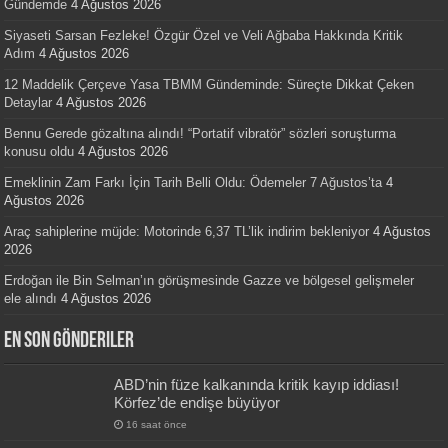
Gündemde
4 Ağustos 2026
Siyaseti Sarsan Fezleke! Özgür Özel ve Veli Ağbaba Hakkında Kritik
Adım
4 Ağustos 2026
12 Maddelik Çerçeve Yasa TBMM Gündeminde: Süreçte Dikkat Çeken
Detaylar
4 Ağustos 2026
Bennu Gerede gözaltına alındı! “Portatif vibratör” sözleri soruşturma
konusu oldu
4 Ağustos 2026
Emeklinin Zam Farkı İçin Tarih Belli Oldu: Ödemeler 7 Ağustos’ta
4
Ağustos 2026
Araç sahiplerine müjde: Motorinde 6,37 TL’lik indirim bekleniyor
4 Ağustos
2026
Erdoğan ile Bin Selman’ın görüşmesinde Gazze ve bölgesel gelişmeler
ele alındı
4 Ağustos 2026
En Son Gönderiler
ABD’nin füze kalkanında kritik kayıp iddiası!
Körfez’de endişe büyüyor
16 saat önce