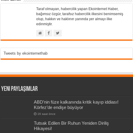
Taraf olmayan, habercilik yapan Ekointernet Haber,
bağımsız özgür, tarafsız habercilik ilkesini benimsemiş
olup, hakkın ve haklının yanında yer almayı ilke
edinmiştir.
Tweets by ekointernethab
Yeni Paylaşımlar
ABD’nin füze kalkanında kritik kayıp iddiası!
Körfez’de endişe büyüyor
16 saat önce
Tutsak Edilen Bir Ruhun Yeniden Diriliş
Hikayesi!