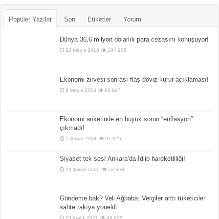
Popüler Yazılar
Son
Etiketler
Yorum
Dünya 36,6 milyon dolarlık para cezasını konuşuyor!
22 Mayıs 2018
184,905
Ekonomi zirvesi sonrası flaş döviz kurur açıklaması!
9 Mayıs 2018
98,997
Ekonomi anketinde en büyük sorun “enflasyon”
çıkmadı!
7 Şubat 2024
91,025
Siyaset tek ses! Ankara’da İdlib hareketliliği!
28 Şubat 2020
53,658
Gündeme bak? Veli Ağbaba: Vergiler arttı tüketiciler
sahte rakıya yöneldi
23 Aralık 2021
46,625