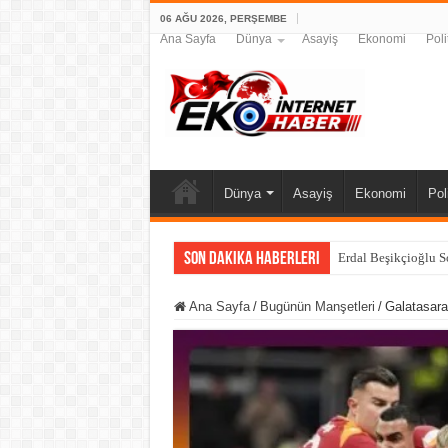
06 AĞU 2026, PERŞEMBE
Ana Sayfa
Dünya
Asayiş
Ekonomi
Poli
Dünya
Asayiş
Ekonomi
Pol
Son Dakika Haberleri
Siyaseti Sarsan
Ana Sayfa
/
Bugünün Manşetleri
/
Galatasara