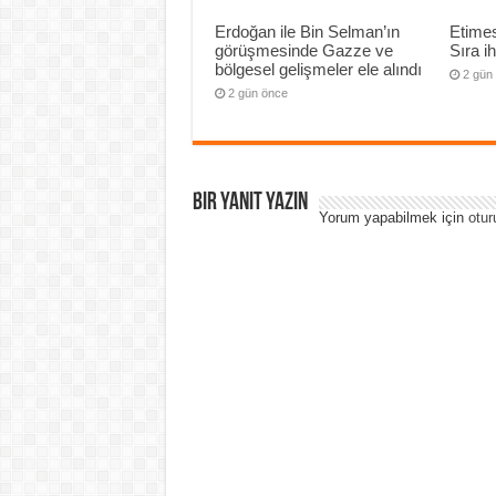
Erdoğan ile Bin Selman’ın
Etimes
görüşmesinde Gazze ve
Sıra i
bölgesel gelişmeler ele alındı
2 gün
2 gün önce
Bir yanıt yazın
Yorum yapabilmek için
otur