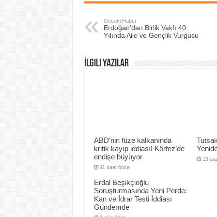
Önceki Haber
Erdoğan’dan Birlik Vakfı 40.
Yılında Aile ve Gençlik Vurgusu
İlgili Yazılar
ABD’nin füze kalkanında
Tutsak
kritik kayıp iddiası! Körfez’de
Yenide
endişe büyüyor
19 sa
11 saat önce
Erdal Beşikçioğlu
Soruşturmasında Yeni Perde:
Kan ve İdrar Testi İddiası
Gündemde