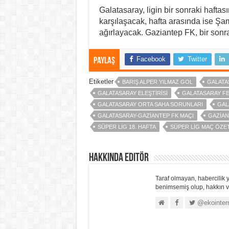
Galatasaray, ligin bir sonraki haft
karşılaşacak, hafta arasında ise Şa
ağırlayacak. Gaziantep FK, bir son
Facebook
Twitter
Paylaş
Etiketler
BARIŞ ALPER YILMAZ GOL
GALATA
GALATASARAY ELEŞTIRISI
GALATASARAY F
GALATASARAY ORTA SAHA SORUNLARI
GAL
GALATASARAY-GAZIANTEP FK MAÇI
GAZIAN
SÜPER LIG 18. HAFTA
SÜPER LIG MAÇ ÖZET
Hakkında Editör
Taraf olmayan, habercilik y
benimsemiş olup, hakkın ve
@ekointer