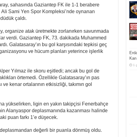
aray, sahasında Gaziantep FK ile 1-1 berabere
dı. Ali Sami Yen Spor Kompleksi’nde oynanan
üdük çaldı.
y, organize atak üretmekte zorlanırken savunmada
uklar verdi. Gaziantep FK, 73. dakikada Muhammed
ı. Galatasaray’ın bu gol karşısındaki tepkisi geç
rganizasyonu ve hücum planları yeterince işlerlik
Erda
Kan 
1 
 Alper Yılmaz ile skoru eşitledi; ancak bu gol de
lıkları örtemedi. Özellikle Galatasaray’ın pas
 ve kenar ortalarının etkisizliği, takımın gol
a yükselirken, ligin en yakın takipçisi Fenerbahçe
nin Alanyaspor deplasmanında kazanması halinde
ki puan farkı 1’e düşecek.
 deplasmandan değerli bir puanla dönmüş oldu.