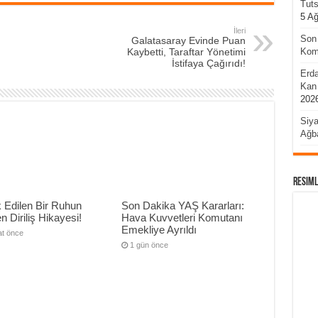
Tuts
5 A
İleri
Son 
Galatasaray Evinde Puan
Komu
Kaybetti, Taraftar Yönetimi
İstifaya Çağırıdı!
Erda
Kan 
202
Siya
Ağba
Resiml
 Edilen Bir Ruhun
Son Dakika YAŞ Kararları:
n Diriliş Hikayesi!
Hava Kuvvetleri Komutanı
Emekliye Ayrıldı
at önce
1 gün önce