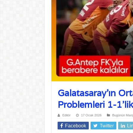
Galatasaray’ın Or
Problemleri 1-1’lik
Editör
17 Ocak 2026
Bugünün Manşe
Facebook
Twitter
Li