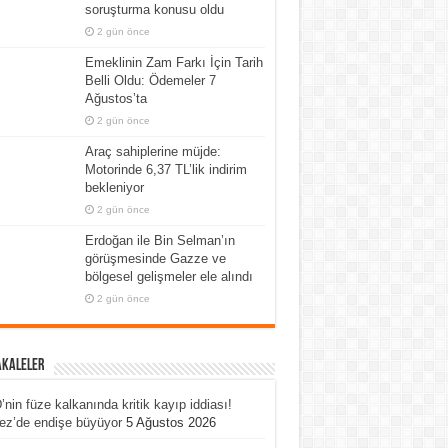
soruşturma konusu oldu
2 gün önce
Emeklinin Zam Farkı İçin Tarih
Belli Oldu: Ödemeler 7
Ağustos’ta
2 gün önce
Araç sahiplerine müjde:
Motorinde 6,37 TL’lik indirim
bekleniyor
2 gün önce
Erdoğan ile Bin Selman’ın
görüşmesinde Gazze ve
bölgesel gelişmeler ele alındı
2 gün önce
akaleler
nin füze kalkanında kritik kayıp iddiası!
ez’de endişe büyüyor
5 Ağustos 2026