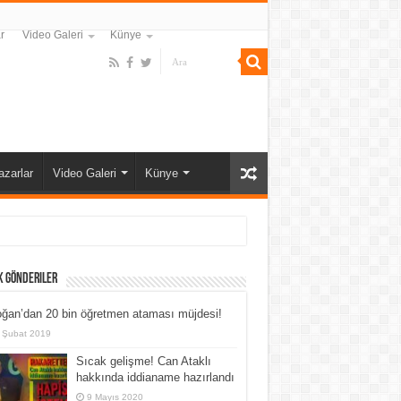
r
Video Galeri
Künye
azarlar
Video Galeri
Künye
k Gönderiler
ğan’dan 20 bin öğretmen ataması müjdesi!
 Şubat 2019
Sıcak gelişme! Can Ataklı
hakkında iddianame hazırlandı
9 Mayıs 2020