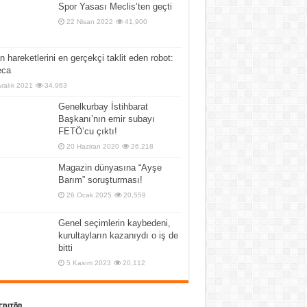
Spor Yasası Meclis’ten geçti
22 Nisan 2022
41,900
n hareketlerini en gerçekçi taklit eden robot:
ca
Aralık 2021
34,963
Genelkurbay İstihbarat
Başkanı’nın emir subayı
FETÖ’cu çıktı!
20 Haziran 2020
26,218
Magazin dünyasına “Ayşe
Barım” soruşturması!
26 Ocak 2025
20,559
Genel seçimlerin kaybedeni,
kurultayların kazanıydı o iş de
bitti
5 Kasım 2023
20,112