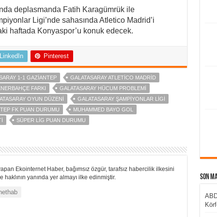
asında deplasmanda Fatih Karagümrük ile
mpiyonlar Ligi’nde sahasında Atletico Madrid’i
raki haftada Konyaspor’u konuk edecek.
LinkedIn
Pinterest
SARAY 1-1 GAZIANTEP
GALATASARAY ATLETICO MADRID
ENERBAHÇE FARKI
GALATASARAY HÜCUM PROBLEMI
ATASARAY OYUN DÜZENI
GALATASARAY ŞAMPIYONLAR LIGI
TEP FK PUAN DURUMU
MUHAMMED BAYO GOL
I
SÜPER LIG PUAN DURUMU
apan Ekointernet Haber, bağımsız özgür, tarafsız habercilik ilkesini
Son M
 haklının yanında yer almayı ilke edinmiştir.
nethab
ABD’
Körf