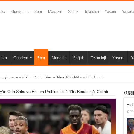
tika
Gündem
Spor
Magazin
Sağlık
Teknoloji
Yaşam
Yazarla
itika
Gündem
Spor
Magazin
Sağlık
Teknoloji
Yaşam
Y
y’ın Orta Saha ve Hücum Problemleri 1-1’lik Beraberliği Getirdi
Karışı
Erdo
20