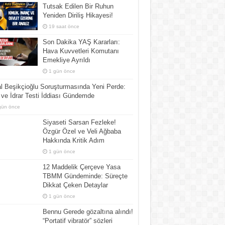
Tutsak Edilen Bir Ruhun
Yeniden Diriliş Hikayesi!
19 saat önce
Son Dakika YAŞ Kararları:
Hava Kuvvetleri Komutanı
Emekliye Ayrıldı
1 gün önce
l Beşikçioğlu Soruşturmasında Yeni Perde:
ve İdrar Testi İddiası Gündemde
gün önce
Siyaseti Sarsan Fezleke!
Özgür Özel ve Veli Ağbaba
Hakkında Kritik Adım
1 gün önce
12 Maddelik Çerçeve Yasa
TBMM Gündeminde: Süreçte
Dikkat Çeken Detaylar
1 gün önce
Bennu Gerede gözaltına alındı!
“Portatif vibratör” sözleri