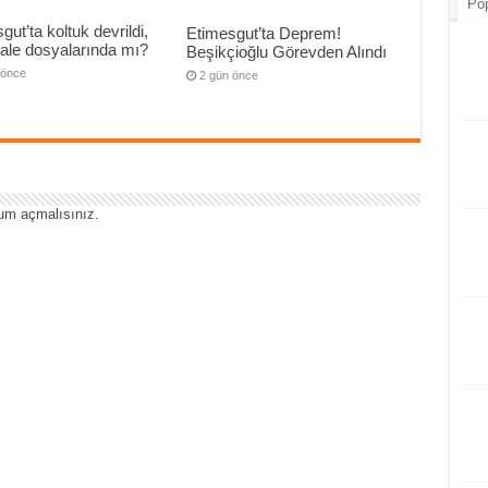
Pop
gut’ta koltuk devrildi,
Etimesgut’ta Deprem!
hale dosyalarında mı?
Beşikçioğlu Görevden Alındı
 önce
2 gün önce
um açmalısınız
.