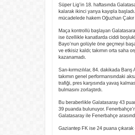
Süper Lig’in 18. haftasında Galatas
kalarak ikinci yarıya kayıpla başla
mücadelede hakem Oğuzhan Çakır d
Maça kontrollü başlayan Galatasara
ise özellikle kanatlarda ciddi boşl
Bayo’nun golüyle öne geçmeyi başard
ve etkisiz kaldı; takımın orta saha o
kazanamadı.
Sarı-kırmızılılar, 84. dakikada Barış
takımın genel performansındaki aksak
trafiği, pres karşısında yavaş kalması
bulmasını zorlaştırdı.
Bu beraberlikle Galatasaray 43 puan
39 puanda bulunuyor. Fenerbahçe’
Galatasaray ile Fenerbahçe arasında
Gaziantep FK ise 24 puana çıkarak