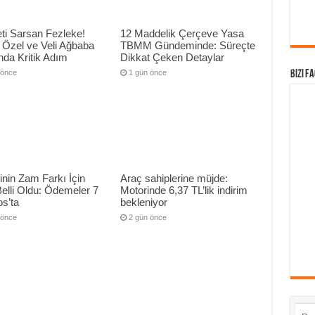
ti Sarsan Fezleke!
12 Maddelik Çerçeve Yasa
 Özel ve Veli Ağbaba
TBMM Gündeminde: Süreçte
da Kritik Adım
Dikkat Çeken Detaylar
 önce
1 gün önce
Bizi F
nin Zam Farkı İçin
Araç sahiplerine müjde:
Belli Oldu: Ödemeler 7
Motorinde 6,37 TL’lik indirim
s’ta
bekleniyor
 önce
2 gün önce