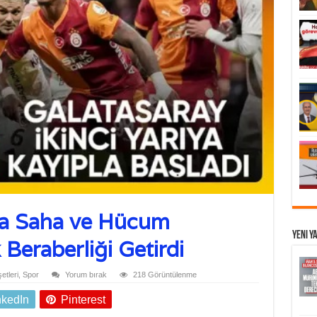
ta Saha ve Hücum
Yeni Y
 Beraberliği Getirdi
tleri
,
Spor
Yorum bırak
218 Görüntülenme
nkedIn
Pinterest