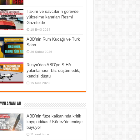
Hakim ve savcıların görevde
yükselme kararları Resmi
Gazete’de
18 Eylül 2024
ABD’nin Rum Kucağı ve Türk
Sabrı
26 Şubat 2026
Rusya’dan ABD’ye SİHA
yalanlaması: Biz düşürmedik,
kendisi düştü
15 Mart 2023
ayınlananlar
ABD’nin füze kalkanında kritik
kayıp iddiası! Körfez’de endişe
büyüyor
11 saat önce