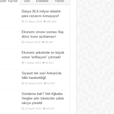
üler Yazılar
Son
Etiketler
Yorum
Dünya 36,6 milyon dolarlık
para cezasını konuşuyor!
22 Mayıs 2018
184,904
Ekonomi zirvesi sonrası flaş
döviz kurur açıklaması!
9 Mayıs 2018
98,997
Ekonomi anketinde en büyük
sorun “enflasyon” çıkmadı!
7 Şubat 2024
91,021
Siyaset tek ses! Ankara’da
İdlib hareketliliği!
28 Şubat 2020
53,657
Gündeme bak? Veli Ağbaba:
Vergiler arttı tüketiciler sahte
rakıya yöneldi
23 Aralık 2021
46,624