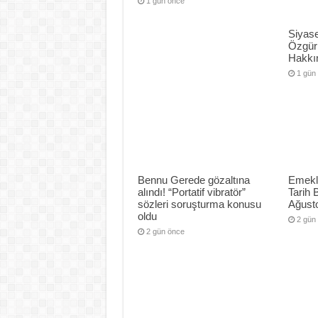
1 gün önce
Siyase
Özgür
Hakkın
1 gün
Bennu Gerede gözaltına
Emekli
alındı! “Portatif vibratör”
Tarih 
sözleri soruşturma konusu
Ağusto
oldu
2 gün
2 gün önce