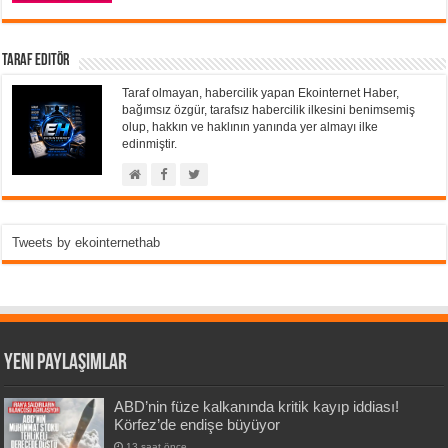
Taraf Editör
Taraf olmayan, habercilik yapan Ekointernet Haber,
bağımsız özgür, tarafsız habercilik ilkesini benimsemiş
olup, hakkın ve haklının yanında yer almayı ilke
edinmiştir.
Tweets by ekointernethab
Yeni Paylaşımlar
ABD’nin füze kalkanında kritik kayıp iddiası!
Körfez’de endişe büyüyor
13 saat önce