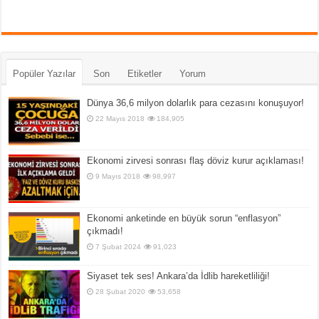
Popüler Yazılar
Son
Etiketler
Yorum
Dünya 36,6 milyon dolarlık para cezasını konuşuyor!
22 Mayıs 2018
184,905
Ekonomi zirvesi sonrası flaş döviz kurur açıklaması!
9 Mayıs 2018
98,997
Ekonomi anketinde en büyük sorun “enflasyon”
çıkmadı!
7 Şubat 2024
91,023
Siyaset tek ses! Ankara’da İdlib hareketliliği!
28 Şubat 2020
53,658