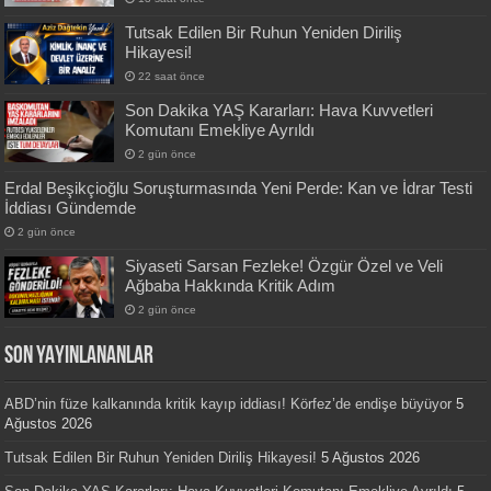
Tutsak Edilen Bir Ruhun Yeniden Diriliş
Hikayesi!
22 saat önce
Son Dakika YAŞ Kararları: Hava Kuvvetleri
Komutanı Emekliye Ayrıldı
2 gün önce
Erdal Beşikçioğlu Soruşturmasında Yeni Perde: Kan ve İdrar Testi
İddiası Gündemde
2 gün önce
Siyaseti Sarsan Fezleke! Özgür Özel ve Veli
Ağbaba Hakkında Kritik Adım
2 gün önce
SON YAYINLANANLAR
ABD’nin füze kalkanında kritik kayıp iddiası! Körfez’de endişe büyüyor
5
Ağustos 2026
Tutsak Edilen Bir Ruhun Yeniden Diriliş Hikayesi!
5 Ağustos 2026