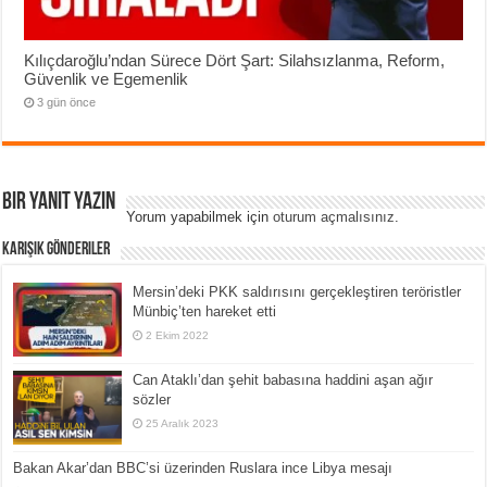
Kılıçdaroğlu’ndan Sürece Dört Şart: Silahsızlanma, Reform,
Güvenlik ve Egemenlik
3 gün önce
Bir yanıt yazın
Yorum yapabilmek için
oturum açmalısınız
.
Karışık Gönderiler
Mersin’deki PKK saldırısını gerçekleştiren teröristler
Münbiç’ten hareket etti
2 Ekim 2022
Can Ataklı’dan şehit babasına haddini aşan ağır
sözler
25 Aralık 2023
Bakan Akar’dan BBC’si üzerinden Ruslara ince Libya mesajı