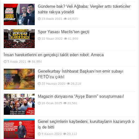
Gündeme bak? Veli Ağbaba: Vergiler arttı tüketiciler
sahte rakıya yöneldi
23 Aralık 2021
46,625
Spor Yasası Meclis’ten geçti
22 Nisan 2022
41,900
İnsan hareketlerini en gerçekçi taklit eden robot: Ameca
5 Aralık 2021
34,964
Genelkurbay İstihbarat Başkanı’nın emir subayı
FETÖ’cu çıktı!
20 Haziran 2020
26,218
Magazin dünyasına “Ayşe Barım” soruşturması!
26 Ocak 2025
20,561
Genel seçimlerin kaybedeni, kurultayların kazanıydı o
iş de bitti
5 Kasım 2023
20,112