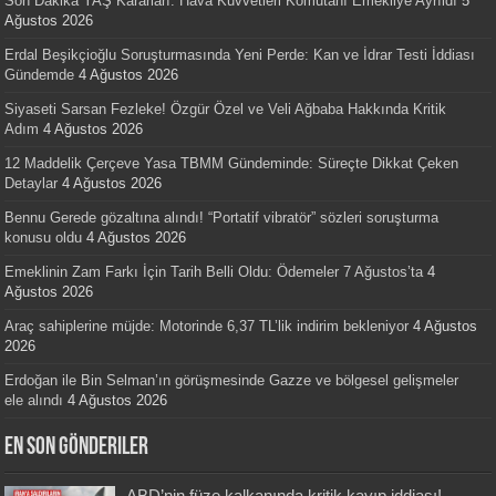
Son Dakika YAŞ Kararları: Hava Kuvvetleri Komutanı Emekliye Ayrıldı
5
Ağustos 2026
Erdal Beşikçioğlu Soruşturmasında Yeni Perde: Kan ve İdrar Testi İddiası
Gündemde
4 Ağustos 2026
Siyaseti Sarsan Fezleke! Özgür Özel ve Veli Ağbaba Hakkında Kritik
Adım
4 Ağustos 2026
12 Maddelik Çerçeve Yasa TBMM Gündeminde: Süreçte Dikkat Çeken
Detaylar
4 Ağustos 2026
Bennu Gerede gözaltına alındı! “Portatif vibratör” sözleri soruşturma
konusu oldu
4 Ağustos 2026
Emeklinin Zam Farkı İçin Tarih Belli Oldu: Ödemeler 7 Ağustos’ta
4
Ağustos 2026
Araç sahiplerine müjde: Motorinde 6,37 TL’lik indirim bekleniyor
4 Ağustos
2026
Erdoğan ile Bin Selman’ın görüşmesinde Gazze ve bölgesel gelişmeler
ele alındı
4 Ağustos 2026
En Son Gönderiler
ABD’nin füze kalkanında kritik kayıp iddiası!