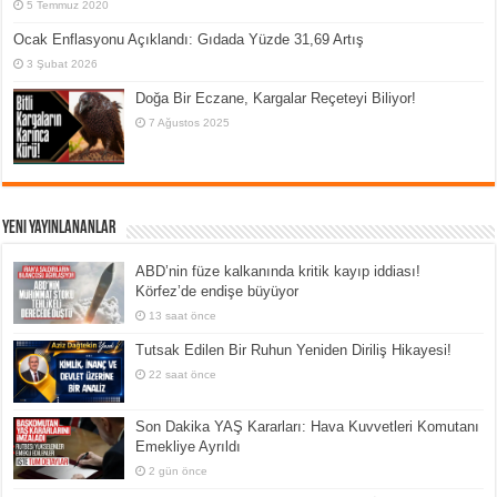
5 Temmuz 2020
Ocak Enflasyonu Açıklandı: Gıdada Yüzde 31,69 Artış
3 Şubat 2026
Doğa Bir Eczane, Kargalar Reçeteyi Biliyor!
7 Ağustos 2025
Yeni Yayınlananlar
ABD’nin füze kalkanında kritik kayıp iddiası!
Körfez’de endişe büyüyor
13 saat önce
Tutsak Edilen Bir Ruhun Yeniden Diriliş Hikayesi!
22 saat önce
Son Dakika YAŞ Kararları: Hava Kuvvetleri Komutanı
Emekliye Ayrıldı
2 gün önce