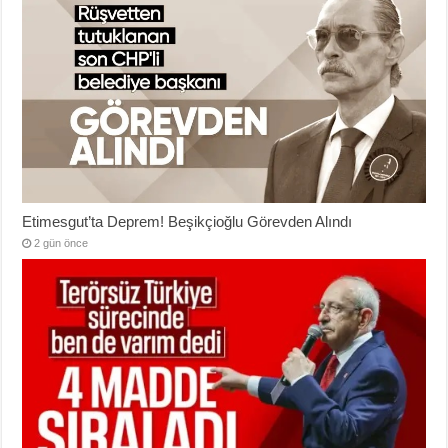
Etimesgut’ta Deprem! Beşikçioğlu Görevden Alındı
2 gün önce