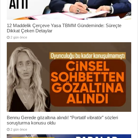
12 Maddelik Çerçeve Yasa TBMM Gündeminde: Süreçte
Dikkat Çeken Detaylar
2 gün önce
Bennu Gerede gözaltına alındı! “Portatif vibratör” sözleri
soruşturma konusu oldu
2 gün önce