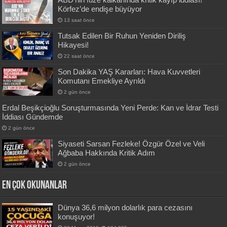
Körfez’de endişe büyüyor
13 saat önce
Tutsak Edilen Bir Ruhun Yeniden Diriliş
Hikayesi!
22 saat önce
Son Dakika YAŞ Kararları: Hava Kuvvetleri
Komutanı Emekliye Ayrıldı
2 gün önce
Erdal Beşikçioğlu Soruşturmasında Yeni Perde: Kan ve İdrar Testi
İddiası Gündemde
2 gün önce
Siyaseti Sarsan Fezleke! Özgür Özel ve Veli
Ağbaba Hakkında Kritik Adım
2 gün önce
En Çok okunanlar
Dünya 36,6 milyon dolarlık para cezasını
konuşuyor!