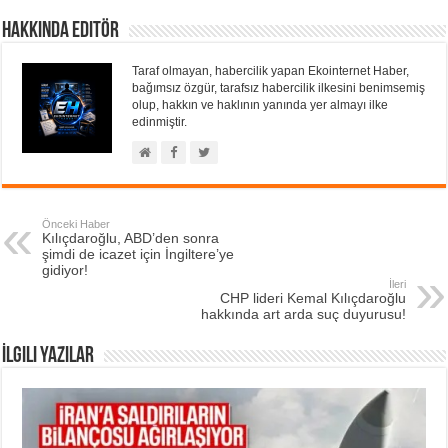
Hakkında Editör
Taraf olmayan, habercilik yapan Ekointernet Haber,
bağımsız özgür, tarafsız habercilik ilkesini benimsemiş
olup, hakkın ve haklının yanında yer almayı ilke
edinmiştir.
Önceki Haber
Kılıçdaroğlu, ABD’den sonra
şimdi de icazet için İngiltere’ye
gidiyor!
İleri
CHP lideri Kemal Kılıçdaroğlu
hakkında art arda suç duyurusu!
İlgili Yazılar