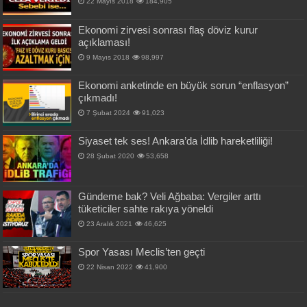
22 Mayıs 2018
184,905
Ekonomi zirvesi sonrası flaş döviz kurur
açıklaması!
9 Mayıs 2018
98,997
Ekonomi anketinde en büyük sorun “enflasyon”
çıkmadı!
7 Şubat 2024
91,023
Siyaset tek ses! Ankara’da İdlib hareketliliği!
28 Şubat 2020
53,658
Gündeme bak? Veli Ağbaba: Vergiler arttı
tüketiciler sahte rakıya yöneldi
23 Aralık 2021
46,625
Spor Yasası Meclis’ten geçti
22 Nisan 2022
41,900