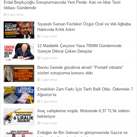
Erdal Beşikçioğlu Soruşturmasında Yeni Perde: Kan ve İdrar Testi
İddiası Gündemde
2 gün önce
Siyaseti Sarsan Fezleke! Özgür Özel ve Veli Ağbaba
Hakkında Kritik Adım
2 gün önce
12 Maddelik Çerçeve Yasa TBMM Gündeminde:
Süreçte Dikkat Çeken Detaylar
2 gün önce
Bennu Gerede gözaltına alındı! “Portatif vibratör”
sözleri soruşturma konusu oldu
2 gün önce
Emeklinin Zam Farkı İçin Tarih Belli Oldu: Ödemeler 7
Ağustos’ta
2 gün önce
Araç sahiplerine müjde: Motorinde 6,37 TL’lik indirim
bekleniyor
2 gün önce
Erdoğan ile Bin Selman’ın görüşmesinde Gazze ve