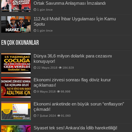
Ortak Savunma Anlaşması İmzalandı
1 gün önce
112 Acil Mobil İhbar Uygulaması İçin Kamu
Spotu
1 gün önce
En Çok okunanlar
Dünya 36,6 milyon dolarlık para cezasını
konuşuyor!
22 Mayıs 2018
184,929
Ekonomi zirvesi sonrası flaş döviz kurur
açıklaması!
9 Mayıs 2018
98,998
Ekonomi anketinde en büyük sorun “enflasyon”
çıkmadı!
7 Şubat 2024
91,060
Siyaset tek ses! Ankara’da İdlib hareketliliği!