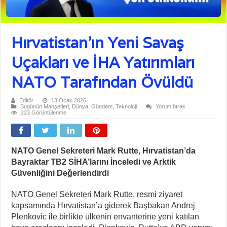
Hırvatistan’ın Yeni Savaş
Uçakları ve İHA Yatırımları
NATO Tarafından Övüldü
Editör
13 Ocak 2026
Bugünün Manşetleri
,
Dünya
,
Gündem
,
Teknoloji
Yorum bırak
223 Görüntülenme
NATO Genel Sekreteri Mark Rutte, Hırvatistan’da
Bayraktar TB2 SİHA’larını İnceledi ve Arktik
Güvenliğini Değerlendirdi
NATO Genel Sekreteri Mark Rutte, resmi ziyaret
kapsamında Hırvatistan’a giderek Başbakan Andrej
Plenkovic ile birlikte ülkenin envanterine yeni katılan