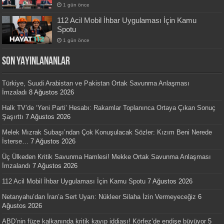
1 gün önce
112 Acil Mobil İhbar Uygulaması İçin Kamu
Spotu
1 gün önce
SON YAYINLANANLAR
Türkiye, Suudi Arabistan ve Pakistan Ortak Savunma Anlaşması
İmzaladı
8 Ağustos 2026
Halk TV’de ‘Yeni Parti’ Hesabı: Rakamlar Toplanınca Ortaya Çıkan Sonuç
Şaşırttı
7 Ağustos 2026
Melek Mızrak Subaşı’ndan Çok Konuşulacak Sözler: Kızım Beni Nerede
İsterse…
7 Ağustos 2026
Üç Ülkeden Kritik Savunma Hamlesi! Mekke Ortak Savunma Anlaşması
İmzalandı
7 Ağustos 2026
112 Acil Mobil İhbar Uygulaması İçin Kamu Spotu
7 Ağustos 2026
Netanyahu’dan İran’a Sert Uyarı: Nükleer Silaha İzin Vermeyeceğiz
6
Ağustos 2026
ABD’nin füze kalkanında kritik kayıp iddiası! Körfez’de endişe büyüyor
5