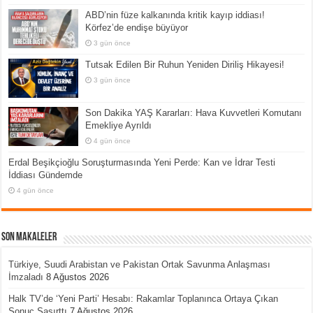
ABD’nin füze kalkanında kritik kayıp iddiası!
Körfez’de endişe büyüyor
3 gün önce
Tutsak Edilen Bir Ruhun Yeniden Diriliş Hikayesi!
3 gün önce
Son Dakika YAŞ Kararları: Hava Kuvvetleri Komutanı
Emekliye Ayrıldı
4 gün önce
Erdal Beşikçioğlu Soruşturmasında Yeni Perde: Kan ve İdrar Testi
İddiası Gündemde
4 gün önce
Son Makaleler
Türkiye, Suudi Arabistan ve Pakistan Ortak Savunma Anlaşması
İmzaladı
8 Ağustos 2026
Halk TV’de ‘Yeni Parti’ Hesabı: Rakamlar Toplanınca Ortaya Çıkan
Sonuç Şaşırttı
7 Ağustos 2026