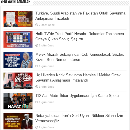
Yeni Yayınlananlar
Türkiye, Suudi Arabistan ve Pakistan Ortak Savunma
Anlaşması İmzaladı
7 saat önce
Halk TV’de ‘Yeni Parti’ Hesabı: Rakamlar Toplanınca
Ortaya Çıkan Sonuç Şaşırttı
1 gün önce
Melek Mızrak Subaşı’ndan Çok Konuşulacak Sözler:
Kızım Beni Nerede İsterse…
1 gün önce
Üç Ülkeden Kritik Savunma Hamlesi! Mekke Ortak
Savunma Anlaşması İmzalandı
1 gün önce
112 Acil Mobil İhbar Uygulaması İçin Kamu Spotu
1 gün önce
Netanyahu’dan İran’a Sert Uyarı: Nükleer Silaha İzin
Vermeyeceğiz
2 gün önce