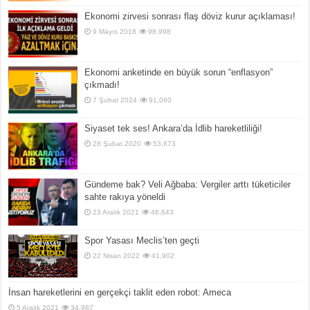
Ekonomi zirvesi sonrası flaş döviz kurur açıklaması!
9 Mayıs 2018
98,998
Ekonomi anketinde en büyük sorun “enflasyon”
çıkmadı!
7 Şubat 2024
91,060
Siyaset tek ses! Ankara’da İdlib hareketliliği!
28 Şubat 2020
53,673
Gündeme bak? Veli Ağbaba: Vergiler arttı tüketiciler
sahte rakıya yöneldi
23 Aralık 2021
46,643
Spor Yasası Meclis’ten geçti
22 Nisan 2022
41,902
İnsan hareketlerini en gerçekçi taklit eden robot: Ameca
5 Aralık 2021
34,987