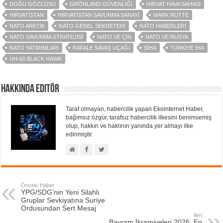
DOĞU GÖZCÜSÜ
GRÖNLAND GÜVENLIĞI
HIRVAT HAVA SAHASI
HIRVATISTAN
HIRVATISTAN SAVUNMA SANAYI
MARK RUTTE
NATO ARKTIK
NATO GENEL SEKRETERI
NATO HABERLERI
NATO SAVUNMA STRATEJISI
NATO VE ÇIN
NATO VE RUSYA
NATO YATIRIMLARI
RAFALE SAVAŞ UÇAĞI
SIHA
TÜRKIYE İHA
UH-60 BLACK HAWK
Hakkında Editör
Taraf olmayan, habercilik yapan Ekointernet Haber,
bağımsız özgür, tarafsız habercilik ilkesini benimsemiş
olup, hakkın ve haklının yanında yer almayı ilke
edinmiştir.
Önceki Haber
YPG/SDG’nin Yeni Silahlı
Gruplar Sevkiyatına Suriye
Ordusundan Sert Mesaj
İleri
Bayram İkramiyeleri 2026: En