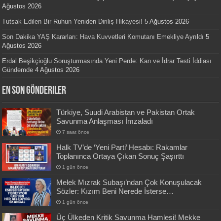
Ağustos 2026
Tutsak Edilen Bir Ruhun Yeniden Diriliş Hikayesi!
5 Ağustos 2026
Son Dakika YAŞ Kararları: Hava Kuvvetleri Komutanı Emekliye Ayrıldı
5
Ağustos 2026
Erdal Beşikçioğlu Soruşturmasında Yeni Perde: Kan ve İdrar Testi İddiası
Gündemde
4 Ağustos 2026
En Son Gönderiler
Türkiye, Suudi Arabistan ve Pakistan Ortak
Savunma Anlaşması İmzaladı
7 saat önce
Halk TV’de ‘Yeni Parti’ Hesabı: Rakamlar
Toplanınca Ortaya Çıkan Sonuç Şaşırttı
1 gün önce
Melek Mızrak Subaşı’ndan Çok Konuşulacak
Sözler: Kızım Beni Nerede İsterse…
1 gün önce
Üç Ülkeden Kritik Savunma Hamlesi! Mekke