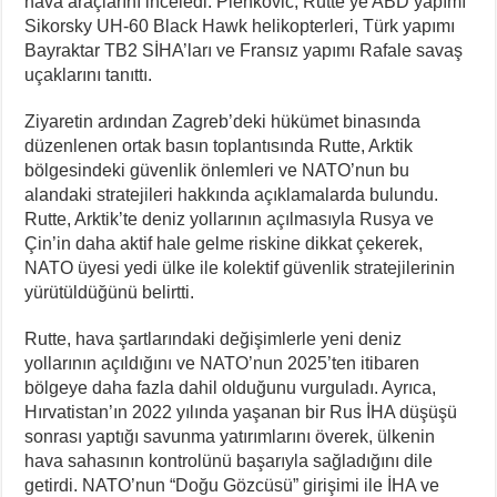
hava araçlarını inceledi. Plenkovic, Rutte’ye ABD yapımı
Sikorsky UH-60 Black Hawk helikopterleri, Türk yapımı
Bayraktar TB2 SİHA’ları ve Fransız yapımı Rafale savaş
uçaklarını tanıttı.
Ziyaretin ardından Zagreb’deki hükümet binasında
düzenlenen ortak basın toplantısında Rutte, Arktik
bölgesindeki güvenlik önlemleri ve NATO’nun bu
alandaki stratejileri hakkında açıklamalarda bulundu.
Rutte, Arktik’te deniz yollarının açılmasıyla Rusya ve
Çin’in daha aktif hale gelme riskine dikkat çekerek,
NATO üyesi yedi ülke ile kolektif güvenlik stratejilerinin
yürütüldüğünü belirtti.
Rutte, hava şartlarındaki değişimlerle yeni deniz
yollarının açıldığını ve NATO’nun 2025’ten itibaren
bölgeye daha fazla dahil olduğunu vurguladı. Ayrıca,
Hırvatistan’ın 2022 yılında yaşanan bir Rus İHA düşüşü
sonrası yaptığı savunma yatırımlarını överek, ülkenin
hava sahasının kontrolünü başarıyla sağladığını dile
getirdi. NATO’nun “Doğu Gözcüsü” girişimi ile İHA ve