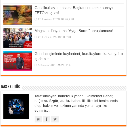
Genelkurbay İstihbarat Başkanı’nın emir subayı
FETÖ’cu çıktı!
20 Haziran 2020
26,220
Magazin dünyasına “Ayşe Barım” soruşturması!
26 Ocak 2025
20,593
Genel seçimlerin kaybedeni, kurultayların kazanıydı o
iş de bitti
5 Kasım 2023
20,114
Taraf Editör
Taraf olmayan, habercilik yapan Ekointernet Haber,
bağımsız özgür, tarafsız habercilik ilkesini benimsemiş
olup, hakkın ve haklının yanında yer almayı ilke
edinmiştir.