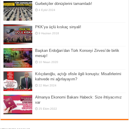
Gurbetçiler dönüşlerini tamamladı!
4 Eylül 2024
PKK’ya üçlü kıskaç sinyali!
9 Haziran 2018
Başkan Erdoğan’dan Türk Konseyi Zirvesi’de birlik
mesajı!
10 Nisan 2020
Kılıçdaroğlu, açtığı ofisle ilgili konuştu: Misafirlerimi
kahvede mi ağırlayayım?
22 Mart 2024
Almanya Ekonomi Bakanı Habeck: Size ihtiyacımız
var
25 Ekim 2022