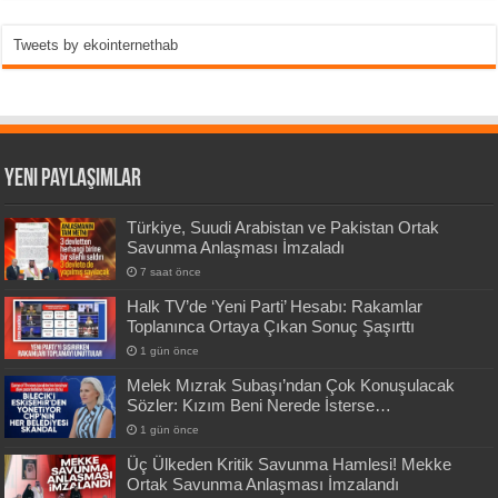
Tweets by ekointernethab
Yeni Paylaşımlar
Türkiye, Suudi Arabistan ve Pakistan Ortak
Savunma Anlaşması İmzaladı
7 saat önce
Halk TV’de ‘Yeni Parti’ Hesabı: Rakamlar
Toplanınca Ortaya Çıkan Sonuç Şaşırttı
1 gün önce
Melek Mızrak Subaşı’ndan Çok Konuşulacak
Sözler: Kızım Beni Nerede İsterse…
1 gün önce
Üç Ülkeden Kritik Savunma Hamlesi! Mekke
Ortak Savunma Anlaşması İmzalandı