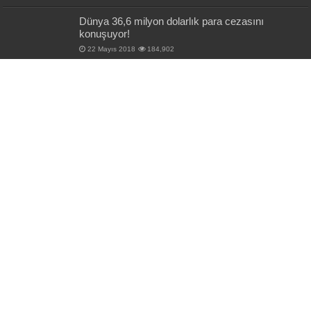
Dünya 36,6 milyon dolarlık para cezasını
konuşuyor!
22 Mayıs 2018
184,902
Ekonomi zirvesi sonrası flaş döviz kurur
açıklaması!
9 Mayıs 2018
98,996
Ekonomi anketinde en büyük sorun “enflasyon”
çıkmadı!
7 Şubat 2024
91,019
Siyaset tek ses! Ankara’da İdlib hareketliliği!
28 Şubat 2020
53,656
Gündeme bak? Veli Ağbaba: Vergiler arttı
tüketiciler sahte rakıya yöneldi
23 Aralık 2021
46,624
Spor Yasası Meclis’ten geçti