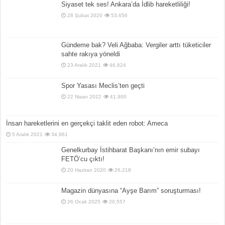
Siyaset tek ses! Ankara’da İdlib hareketliliği!
28 Şubat 2020
53,656
Gündeme bak? Veli Ağbaba: Vergiler arttı tüketiciler
sahte rakıya yöneldi
23 Aralık 2021
46,624
Spor Yasası Meclis’ten geçti
22 Nisan 2022
41,900
İnsan hareketlerini en gerçekçi taklit eden robot: Ameca
5 Aralık 2021
34,961
Genelkurbay İstihbarat Başkanı’nın emir subayı
FETÖ’cu çıktı!
20 Haziran 2020
26,218
Magazin dünyasına “Ayşe Barım” soruşturması!
26 Ocak 2025
20,557