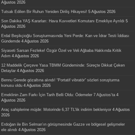
Ağustos 2026
Tutsak Edilen Bir Ruhun Yeniden Diriliş Hikayesi!
5 Ağustos 2026
Son Dakika YAŞ Kararları: Hava Kuvvetleri Komutanı Emekliye Ayrıldı
5
Ağustos 2026
Erdal Beşikçioğlu Soruşturmasında Yeni Perde: Kan ve İdrar Testi İddiası
Gündemde
4 Ağustos 2026
Siyaseti Sarsan Fezleke! Özgür Özel ve Veli Ağbaba Hakkında Kritik
Adım
4 Ağustos 2026
12 Maddelik Çerçeve Yasa TBMM Gündeminde: Süreçte Dikkat Çeken
Detaylar
4 Ağustos 2026
Bennu Gerede gözaltına alındı! “Portatif vibratör” sözleri soruşturma
konusu oldu
4 Ağustos 2026
Emeklinin Zam Farkı İçin Tarih Belli Oldu: Ödemeler 7 Ağustos’ta
4
Ağustos 2026
Araç sahiplerine müjde: Motorinde 6,37 TL’lik indirim bekleniyor
4 Ağustos
2026
Erdoğan ile Bin Selman’ın görüşmesinde Gazze ve bölgesel gelişmeler
ele alındı
4 Ağustos 2026