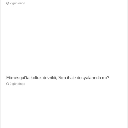
2 gün önce
Etimesgut’ta koltuk devrildi, Sıra ihale dosyalarında mı?
2 gün önce