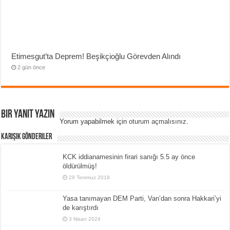
Etimesgut’ta Deprem! Beşikçioğlu Görevden Alındı
2 gün önce
Bir yanıt yazın
Yorum yapabilmek için
oturum açmalısınız
.
Karışık Gönderiler
KCK iddianamesinin firari sanığı 5.5 ay önce
öldürülmüş!
29 Temmuz 2018
Yasa tanımayan DEM Parti, Van’dan sonra Hakkari’yi
de karıştırdı
3 Nisan 2024