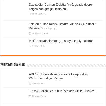
Davutoğlu, Başkan Erdoğan’ın 5. günde deprem
bölgesinde gittiğini iddia etti
11 Mart 2023
Telefon Kullanımında Devrim! AB’den Çıkarılabilir
Batarya Zorunluluğu
26 Nisan 2026
Irak’ta meydanlar karıştı, sosyal medya çöktü!
2 Ekim 2019
Yeni Yayınlananlar
ABD’nin füze kalkanında kritik kayıp iddiası!
Körfez’de endişe büyüyor
8 saat önce
Tutsak Edilen Bir Ruhun Yeniden Diriliş Hikayesi!
16 saat önce