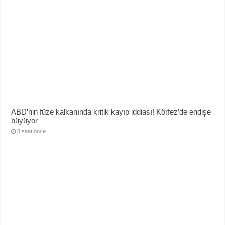
ABD’nin füze kalkanında kritik kayıp iddiası! Körfez’de endişe
büyüyor
8 saat önce