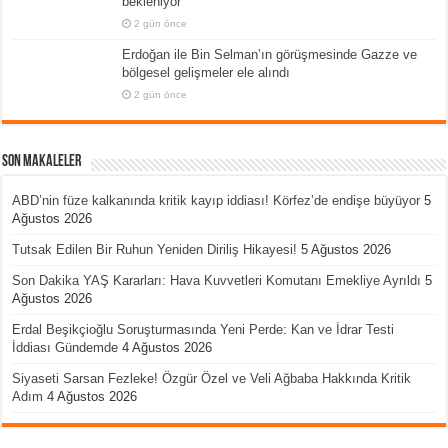
bekleniyor
2 gün önce
Erdoğan ile Bin Selman’ın görüşmesinde Gazze ve
bölgesel gelişmeler ele alındı
2 gün önce
Son Makaleler
ABD’nin füze kalkanında kritik kayıp iddiası! Körfez’de endişe büyüyor
5
Ağustos 2026
Tutsak Edilen Bir Ruhun Yeniden Diriliş Hikayesi!
5 Ağustos 2026
Son Dakika YAŞ Kararları: Hava Kuvvetleri Komutanı Emekliye Ayrıldı
5
Ağustos 2026
Erdal Beşikçioğlu Soruşturmasında Yeni Perde: Kan ve İdrar Testi
İddiası Gündemde
4 Ağustos 2026
Siyaseti Sarsan Fezleke! Özgür Özel ve Veli Ağbaba Hakkında Kritik
Adım
4 Ağustos 2026