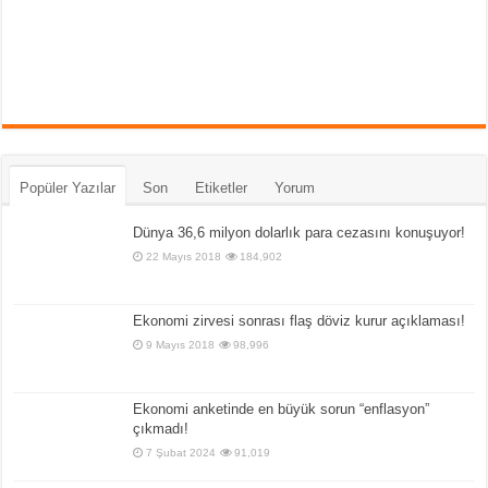
Popüler Yazılar
Son
Etiketler
Yorum
Dünya 36,6 milyon dolarlık para cezasını konuşuyor!
22 Mayıs 2018
184,902
Ekonomi zirvesi sonrası flaş döviz kurur açıklaması!
9 Mayıs 2018
98,996
Ekonomi anketinde en büyük sorun “enflasyon”
çıkmadı!
7 Şubat 2024
91,019