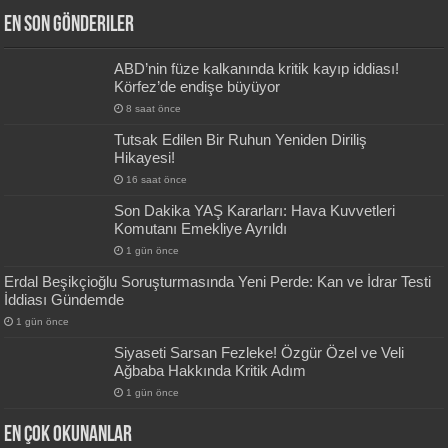
En Son Gönderiler
ABD’nin füze kalkanında kritik kayıp iddiası!
Körfez’de endişe büyüyor
8 saat önce
Tutsak Edilen Bir Ruhun Yeniden Diriliş
Hikayesi!
16 saat önce
Son Dakika YAŞ Kararları: Hava Kuvvetleri
Komutanı Emekliye Ayrıldı
1 gün önce
Erdal Beşikçioğlu Soruşturmasında Yeni Perde: Kan ve İdrar Testi
İddiası Gündemde
1 gün önce
Siyaseti Sarsan Fezleke! Özgür Özel ve Veli
Ağbaba Hakkında Kritik Adım
1 gün önce
En Çok okunanlar