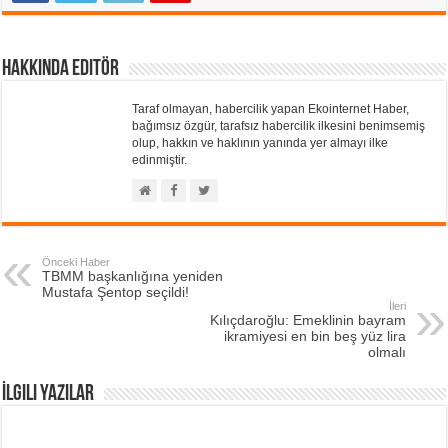
Hakkında Editör
Taraf olmayan, habercilik yapan Ekointernet Haber,
bağımsız özgür, tarafsız habercilik ilkesini benimsemiş
olup, hakkın ve haklının yanında yer almayı ilke
edinmiştir.
Önceki Haber
TBMM başkanlığına yeniden
Mustafa Şentop seçildi!
İleri
Kılıçdaroğlu: Emeklinin bayram
ikramiyesi en bin beş yüz lira
olmalı
İlgili Yazılar