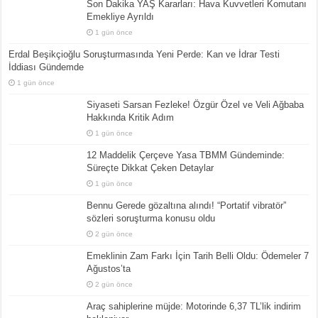
Son Dakika YAŞ Kararları: Hava Kuvvetleri Komutanı
Emekliye Ayrıldı
1 gün önce
Erdal Beşikçioğlu Soruşturmasında Yeni Perde: Kan ve İdrar Testi
İddiası Gündemde
1 gün önce
Siyaseti Sarsan Fezleke! Özgür Özel ve Veli Ağbaba
Hakkında Kritik Adım
1 gün önce
12 Maddelik Çerçeve Yasa TBMM Gündeminde:
Süreçte Dikkat Çeken Detaylar
1 gün önce
Bennu Gerede gözaltına alındı! “Portatif vibratör”
sözleri soruşturma konusu oldu
2 gün önce
Emeklinin Zam Farkı İçin Tarih Belli Oldu: Ödemeler 7
Ağustos’ta
2 gün önce
Araç sahiplerine müjde: Motorinde 6,37 TL’lik indirim