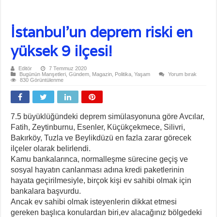
İstanbul’un deprem riski en
yüksek 9 ilçesi!
Editör
7 Temmuz 2020
Bugünün Manşetleri
,
Gündem
,
Magazin
,
Politika
,
Yaşam
Yorum bırak
830 Görüntülenme
7.5 büyüklüğündeki deprem simülasyonuna göre Avcılar,
Fatih, Zeytinburnu, Esenler, Küçükçekmece, Silivri,
Bakırköy, Tuzla ve Beylikdüzü en fazla zarar görecek
ilçeler olarak belirlendi.
Kamu bankalarınca, normalleşme sürecine geçiş ve
sosyal hayatın canlanması adına kredi paketlerinin
hayata geçirilmesiyle, birçok kişi ev sahibi olmak için
bankalara başvurdu.
Ancak ev sahibi olmak isteyenlerin dikkat etmesi
gereken başlıca konulardan biri,ev alacağınız bölgedeki