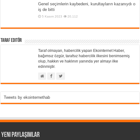
Genel seçimlerin kaybedeni, kurultayların kazanıydı o
iş de bitti
5 Kasım 2023
20,112
Taraf Editör
Taraf olmayan, habercilik yapan Ekointernet Haber,
bağımsız özgür, tarafsız habercilik ilkesini benimsemiş
olup, hakkın ve haklının yanında yer almayı ilke
edinmiştir.
Tweets by ekointernethab
Yeni Paylaşımlar