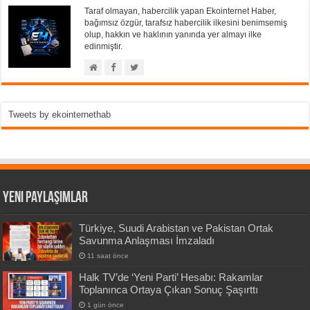
Taraf olmayan, habercilik yapan Ekointernet Haber,
bağımsız özgür, tarafsız habercilik ilkesini benimsemiş
olup, hakkın ve haklının yanında yer almayı ilke
edinmiştir.
Tweets by ekointernethab
Yeni Paylaşımlar
Türkiye, Suudi Arabistan ve Pakistan Ortak
Savunma Anlaşması İmzaladı
11 saat önce
Halk TV’de ‘Yeni Parti’ Hesabı: Rakamlar
Toplanınca Ortaya Çıkan Sonuç Şaşırttı
1 gün önce