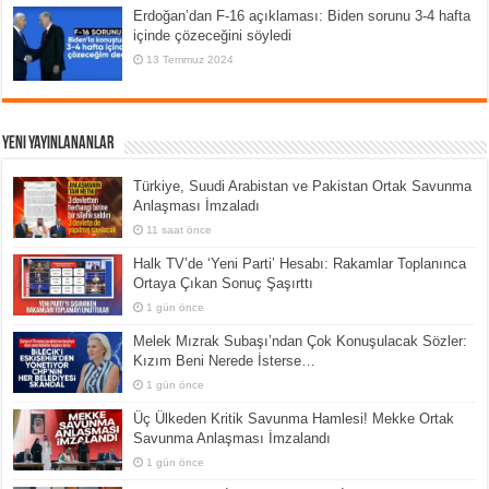
Erdoğan’dan F-16 açıklaması: Biden sorunu 3-4 hafta
içinde çözeceğini söyledi
13 Temmuz 2024
Yeni Yayınlananlar
Türkiye, Suudi Arabistan ve Pakistan Ortak Savunma
Anlaşması İmzaladı
11 saat önce
Halk TV’de ‘Yeni Parti’ Hesabı: Rakamlar Toplanınca
Ortaya Çıkan Sonuç Şaşırttı
1 gün önce
Melek Mızrak Subaşı’ndan Çok Konuşulacak Sözler:
Kızım Beni Nerede İsterse…
1 gün önce
Üç Ülkeden Kritik Savunma Hamlesi! Mekke Ortak
Savunma Anlaşması İmzalandı
1 gün önce