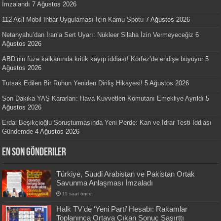
İmzalandı
7 Ağustos 2026
112 Acil Mobil İhbar Uygulaması İçin Kamu Spotu
7 Ağustos 2026
Netanyahu’dan İran’a Sert Uyarı: Nükleer Silaha İzin Vermeyeceğiz
6
Ağustos 2026
ABD’nin füze kalkanında kritik kayıp iddiası! Körfez’de endişe büyüyor
5
Ağustos 2026
Tutsak Edilen Bir Ruhun Yeniden Diriliş Hikayesi!
5 Ağustos 2026
Son Dakika YAŞ Kararları: Hava Kuvvetleri Komutanı Emekliye Ayrıldı
5
Ağustos 2026
Erdal Beşikçioğlu Soruşturmasında Yeni Perde: Kan ve İdrar Testi İddiası
Gündemde
4 Ağustos 2026
En Son Gönderiler
Türkiye, Suudi Arabistan ve Pakistan Ortak
Savunma Anlaşması İmzaladı
11 saat önce
Halk TV’de ‘Yeni Parti’ Hesabı: Rakamlar
Toplanınca Ortaya Çıkan Sonuç Şaşırttı