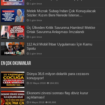
1 gün önce
Melek Mızrak Subaşı’ndan Çok Konuşulacak
Sözler: Kızım Beni Nerede İsterse…
1 gün önce
Üç Ülkeden Kritik Savunma Hamlesi! Mekke
Ortak Savunma Anlaşması İmzalandı
1 gün önce
112 Acil Mobil İhbar Uygulaması İçin Kamu
Spotu
1 gün önce
En Çok okunanlar
Dünya 36,6 milyon dolarlık para cezasını
konuşuyor!
22 Mayıs 2018
184,931
Ekonomi zirvesi sonrası flaş döviz kurur
açıklaması!
9 Mayıs 2018
98,998