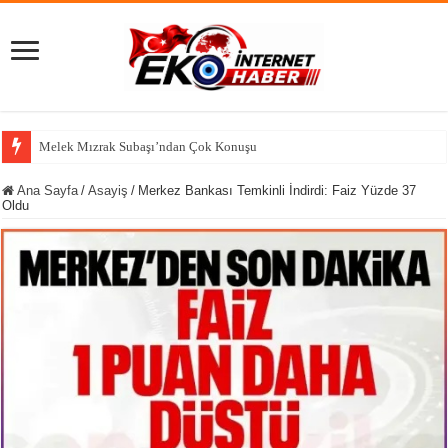
Melek Mızrak Subaşı’ndan Çok Konuşulacak Sözler: Kızım Beni Nerede İsters
Ana Sayfa
/
Asayiş
/
Merkez Bankası Temkinli İndirdi: Faiz Yüzde 37
Oldu