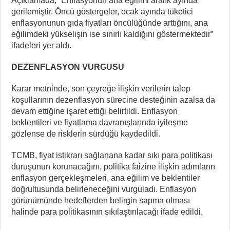
Açıklamada, “Enflasyonun ana eğilimi aralık ayında
gerilemiştir. Öncü göstergeler, ocak ayında tüketici
enflasyonunun gıda fiyatları öncülüğünde arttığını, ana
eğilimdeki yükselişin ise sınırlı kaldığını göstermektedir”
ifadeleri yer aldı.
DEZENFLASYON VURGUSU
Karar metninde, son çeyreğe ilişkin verilerin talep
koşullarının dezenflasyon sürecine desteğinin azalsa da
devam ettiğine işaret ettiği belirtildi. Enflasyon
beklentileri ve fiyatlama davranışlarında iyileşme
gözlense de risklerin sürdüğü kaydedildi.
TCMB, fiyat istikrarı sağlanana kadar sıkı para politikası
duruşunun korunacağını, politika faizine ilişkin adımların
enflasyon gerçekleşmeleri, ana eğilim ve beklentiler
doğrultusunda belirleneceğini vurguladı. Enflasyon
görünümünde hedeflerden belirgin sapma olması
halinde para politikasının sıkılaştırılacağı ifade edildi.