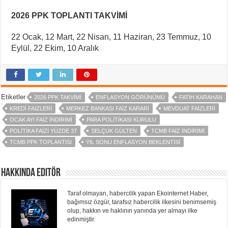
2026 PPK TOPLANTI TAKVİMİ
22 Ocak, 12 Mart, 22 Nisan, 11 Haziran, 23 Temmuz, 10
Eylül, 22 Ekim, 10 Aralık
Etiketler
2026 PPK TAKVIMI
ENFLASYON GÖRÜNÜMÜ
FATIH KARAHAN
KREDI FAIZLERI
MERKEZ BANKASI FAIZ KARARI
MEVDUAT FAIZLERI
OCAK AYI FAIZ INDIRIMI
PARA POLITIKASI KURULU
POLITIKA FAIZI YÜZDE 37
SELÇUK GÜLTEN
TCMB FAIZ INDIRIMI
TCMB PPK TOPLANTISI
YIL SONU ENFLASYON BEKLENTISI
Hakkında Editör
Taraf olmayan, habercilik yapan Ekointernet Haber,
bağımsız özgür, tarafsız habercilik ilkesini benimsemiş
olup, hakkın ve haklının yanında yer almayı ilke
edinmiştir.