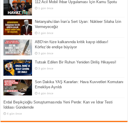
112 Acil Mobil İhbar Uygulaması İçin Kamu Spotu
1 gün önce
Netanyahu’dan İran’a Sert Uyarı: Nükleer Silaha İzin
Vermeyeceğiz
2 gün önce
ABD’nin füze kalkanında kritik kayıp iddiası!
Körfez’de endişe büyüyor
3 gün önce
Tutsak Edilen Bir Ruhun Yeniden Diriliş Hikayesi!
3 gün önce
Son Dakika YAŞ Kararları: Hava Kuvvetleri Komutanı
Emekliye Ayrıldı
4 gün önce
Erdal Beşikçioğlu Soruşturmasında Yeni Perde: Kan ve İdrar Testi
İddiası Gündemde
4 gün önce