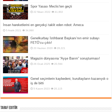
Spor Yasası Meclis’ten geçti
22 Nisan 2022
41,902
İnsan hareketlerini en gerçekçi taklit eden robot: Ameca
5 Aralık 2021
34,990
Genelkurbay İstihbarat Başkanı’nın emir subayı
FETÖ’cu çıktı!
20 Haziran 2020
26,221
Magazin dünyasına “Ayşe Barım” soruşturması!
26 Ocak 2025
20,594
Genel seçimlerin kaybedeni, kurultayların kazanıydı o
iş de bitti
5 Kasım 2023
20,115
Taraf Editör