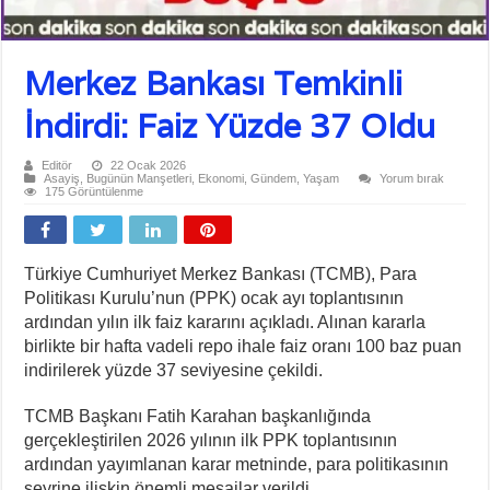
Merkez Bankası Temkinli
İndirdi: Faiz Yüzde 37 Oldu
Editör
22 Ocak 2026
Asayiş
,
Bugünün Manşetleri
,
Ekonomi
,
Gündem
,
Yaşam
Yorum bırak
175 Görüntülenme
Türkiye Cumhuriyet Merkez Bankası (TCMB), Para
Politikası Kurulu’nun (PPK) ocak ayı toplantısının
ardından yılın ilk faiz kararını açıkladı. Alınan kararla
birlikte bir hafta vadeli repo ihale faiz oranı 100 baz puan
indirilerek yüzde 37 seviyesine çekildi.
TCMB Başkanı Fatih Karahan başkanlığında
gerçekleştirilen 2026 yılının ilk PPK toplantısının
ardından yayımlanan karar metninde, para politikasının
seyrine ilişkin önemli mesajlar verildi.