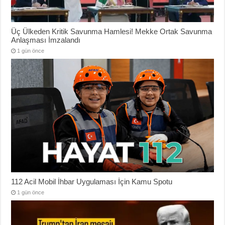
Üç Ülkeden Kritik Savunma Hamlesi! Mekke Ortak Savunma
Anlaşması İmzalandı
1 gün önce
112 Acil Mobil İhbar Uygulaması İçin Kamu Spotu
1 gün önce