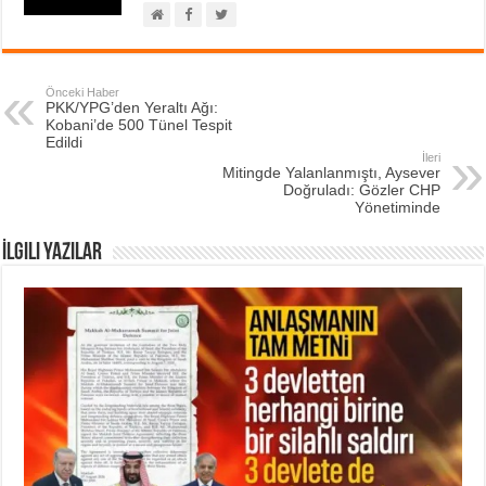
Önceki Haber
PKK/YPG’den Yeraltı Ağı:
Kobani’de 500 Tünel Tespit
Edildi
İleri
Mitingde Yalanlanmıştı, Aysever
Doğruladı: Gözler CHP
Yönetiminde
İlgili Yazılar