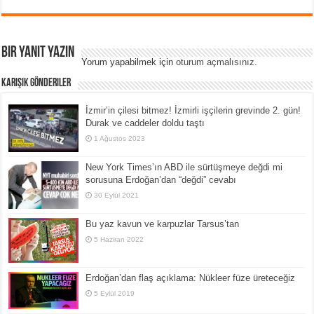
Bir yanıt yazın
Yorum yapabilmek için
oturum açmalısınız
.
Karışık Gönderiler
İzmir’in çilesi bitmez! İzmirli işçilerin grevinde 2. gün!
Durak ve caddeler doldu taştı
1 Ağustos 2023
New York Times’ın ABD ile sürtüşmeye değdi mi
sorusuna Erdoğan’dan “değdi” cevabı
30 Eylül 2021
Bu yaz kavun ve karpuzlar Tarsus’tan
5 Haziran 2022
Erdoğan’dan flaş açıklama: Nükleer füze üreteceğiz
5 Eylül 2019