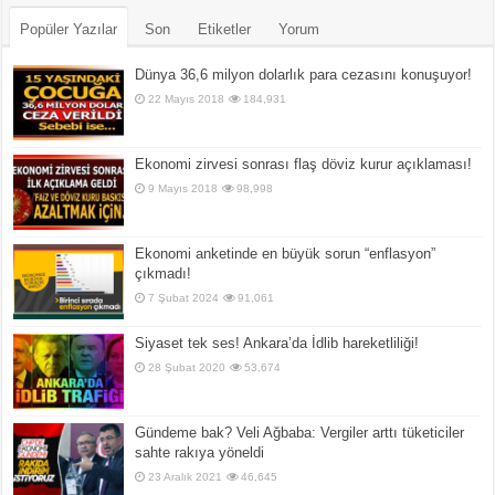
Popüler Yazılar
Son
Etiketler
Yorum
Dünya 36,6 milyon dolarlık para cezasını konuşuyor!
22 Mayıs 2018
184,931
Ekonomi zirvesi sonrası flaş döviz kurur açıklaması!
9 Mayıs 2018
98,998
Ekonomi anketinde en büyük sorun “enflasyon”
çıkmadı!
7 Şubat 2024
91,061
Siyaset tek ses! Ankara’da İdlib hareketliliği!
28 Şubat 2020
53,674
Gündeme bak? Veli Ağbaba: Vergiler arttı tüketiciler
sahte rakıya yöneldi
23 Aralık 2021
46,645