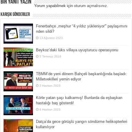
Bir yanıt yazın
Yorum yapabilmek için
oturum açmalısınız
.
Karışık Gönderiler
Fenerbahçe ,meşhur “4 yıldız yükleniyor'” paylaşımını
nden sildi?
13 Ağustos 2023
Beykoz’daki lüks villaya uyuşturucu operasyonu
5 Temmuz 2018
TBMM’de yeni dönem Bahçeli başkanlığında başladı:
Milletvekilleri yemin ediyor
2 Haziran 2023
Körle yatan şaşı kalkarmış! Bunlarda da eşbaşkan
hastalığı baş gösterdi!
6 Haziran 2023
Datça’da gece görüşlü yangın söndürme helikopterleri
kullanılıyor