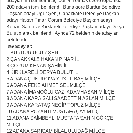
adaylarının isimlerini açıladı. 4 il olmak üzere toplamda
200 adayın ismi belirlendi. Buna göre Burdur Belediye
Başkan adayı Uğur Şen, Çanakkale Belediye Başkan
adayı Hakan Pınar, Çorum Belediye Başkan adayı
Kenan Şahin ve Kırklareli Belediye Başkan adayı Derya
Bulut olarak belirlendi. Ayrıca 72 beldenin de adayları
belirlendi.
İşte adaylar:
1 BURDUR UĞUR ŞEN İL
2 ÇANAKKALE HAKAN PINAR İL
3 ÇORUM KENAN ŞAHİN İL
4 KIRKLARELİ DERYA BULUT İL
5 ADANA ÇUKUROVA YUSUF BAŞ M.İLÇE
6 ADANA FEKE AHMET SEL M.İLÇE
7 ADANA İMAMOĞLU GAZİ ADAMHASAN M.İLÇE
8 ADANA KARAİSALI SAADETTİN ASLAN M.İLÇE
9 ADANA KARATAŞ NECİP TOPUZ M.İLÇE
10 ADANA POZANTI MUSTAFA ÇAY M.İLÇE
11 ADANA SAİMBEYLİ MUSTAFA ŞAHİN GÖKÇE
M.İLÇE
12 ADANA SARIÇAM BİLAL ULUDAĞ M.İLÇE