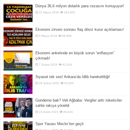
Dünya 36,6 milyon dolarlık para cezasını konuşuyor!
22 Mayıs 2018
184,902
Ekonomi zirvesi sonrası flaş döviz kurur açıklaması!
9 Mayıs 2018
98,996
Ekonomi anketinde en büyük sorun “enflasyon”
çıkmadı!
7 Şubat 2024
91,019
Siyaset tek ses! Ankara’da İdlib hareketliliği!
28 Şubat 2020
53,656
Gündeme bak? Veli Ağbaba: Vergiler arttı tüketiciler
sahte rakıya yöneldi
23 Aralık 2021
46,624
Spor Yasası Meclis’ten geçti