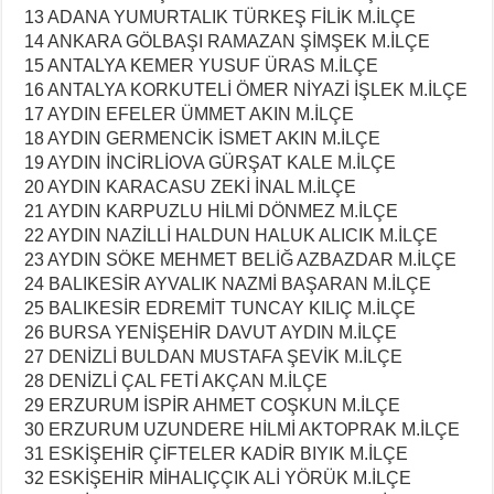
13 ADANA YUMURTALIK TÜRKEŞ FİLİK M.İLÇE
14 ANKARA GÖLBAŞI RAMAZAN ŞİMŞEK M.İLÇE
15 ANTALYA KEMER YUSUF ÜRAS M.İLÇE
16 ANTALYA KORKUTELİ ÖMER NİYAZİ İŞLEK M.İLÇE
17 AYDIN EFELER ÜMMET AKIN M.İLÇE
18 AYDIN GERMENCİK İSMET AKIN M.İLÇE
19 AYDIN İNCİRLİOVA GÜRŞAT KALE M.İLÇE
20 AYDIN KARACASU ZEKİ İNAL M.İLÇE
21 AYDIN KARPUZLU HİLMİ DÖNMEZ M.İLÇE
22 AYDIN NAZİLLİ HALDUN HALUK ALICIK M.İLÇE
23 AYDIN SÖKE MEHMET BELİĞ AZBAZDAR M.İLÇE
24 BALIKESİR AYVALIK NAZMİ BAŞARAN M.İLÇE
25 BALIKESİR EDREMİT TUNCAY KILIÇ M.İLÇE
26 BURSA YENİŞEHİR DAVUT AYDIN M.İLÇE
27 DENİZLİ BULDAN MUSTAFA ŞEVİK M.İLÇE
28 DENİZLİ ÇAL FETİ AKÇAN M.İLÇE
29 ERZURUM İSPİR AHMET COŞKUN M.İLÇE
30 ERZURUM UZUNDERE HİLMİ AKTOPRAK M.İLÇE
31 ESKİŞEHİR ÇİFTELER KADİR BIYIK M.İLÇE
32 ESKİŞEHİR MİHALIÇÇIK ALİ YÖRÜK M.İLÇE