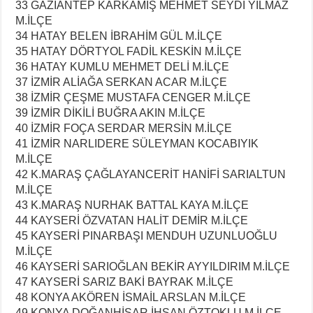
33 GAZİANTEP KARKAMIŞ MEHMET SEYDİ YILMAZ
M.İLÇE
34 HATAY BELEN İBRAHİM GÜL M.İLÇE
35 HATAY DÖRTYOL FADİL KESKİN M.İLÇE
36 HATAY KUMLU MEHMET DELİ M.İLÇE
37 İZMİR ALİAĞA SERKAN ACAR M.İLÇE
38 İZMİR ÇEŞME MUSTAFA CENGER M.İLÇE
39 İZMİR DİKİLİ BUĞRA AKIN M.İLÇE
40 İZMİR FOÇA SERDAR MERSİN M.İLÇE
41 İZMİR NARLIDERE SÜLEYMAN KOCABIYIK
M.İLÇE
42 K.MARAŞ ÇAĞLAYANCERİT HANİFİ SARIALTUN
M.İLÇE
43 K.MARAŞ NURHAK BATTAL KAYA M.İLÇE
44 KAYSERİ ÖZVATAN HALİT DEMİR M.İLÇE
45 KAYSERİ PINARBAŞI MENDUH UZUNLUOĞLU
M.İLÇE
46 KAYSERİ SARIOĞLAN BEKİR AYYILDIRIM M.İLÇE
47 KAYSERİ SARIZ BAKİ BAYRAK M.İLÇE
48 KONYA AKÖREN İSMAİL ARSLAN M.İLÇE
49 KONYA DOĞANHİSAR İHSAN ÖZTOKLU M.İLÇE