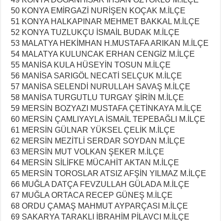
50 KONYA EMİRGAZİ NURİŞEN KOÇAK M.İLÇE
51 KONYA HALKAPINAR MEHMET BAKKAL M.İLÇE
52 KONYA TUZLUKÇU İSMAİL BUDAK M.İLÇE
53 MALATYA HEKİMHAN H.MUSTAFA ARIKAN M.İLÇE
54 MALATYA KULUNCAK ERHAN CENGİZ M.İLÇE
55 MANİSA KULA HÜSEYİN TOSUN M.İLÇE
56 MANİSA SARIGÖL NECATİ SELÇUK M.İLÇE
57 MANİSA SELENDİ NURULLAH SAVAŞ M.İLÇE
58 MANİSA TURGUTLU TURGAY ŞİRİN M.İLÇE
59 MERSİN BOZYAZI MUSTAFA ÇETİNKAYA M.İLÇE
60 MERSİN ÇAMLIYAYLA İSMAİL TEPEBAĞLI M.İLÇE
61 MERSİN GÜLNAR YÜKSEL ÇELİK M.İLÇE
62 MERSİN MEZİTLİ SERDAR SOYDAN M.İLÇE
63 MERSİN MUT VOLKAN ŞEKER M.İLÇE
64 MERSİN SİLİFKE MÜCAHİT AKTAN M.İLÇE
65 MERSİN TOROSLAR ATSIZ AFŞİN YILMAZ M.İLÇE
66 MUĞLA DATÇA FEVZULLAH GÜLADA M.İLÇE
67 MUĞLA ORTACA RECEP GÜNEŞ M.İLÇE
68 ORDU ÇAMAŞ MAHMUT AYPARÇASI M.İLÇE
69 SAKARYA TARAKLI İBRAHİM PİLAVCI M.İLÇE