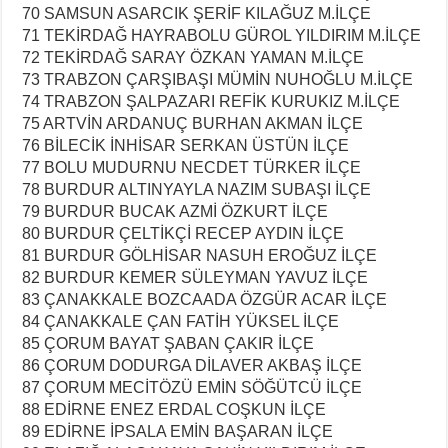
70 SAMSUN ASARCIK ŞERİF KILAĞUZ M.İLÇE
71 TEKİRDAĞ HAYRABOLU GÜROL YILDIRIM M.İLÇE
72 TEKİRDAĞ SARAY ÖZKAN YAMAN M.İLÇE
73 TRABZON ÇARŞIBAŞI MÜMİN NUHOĞLU M.İLÇE
74 TRABZON ŞALPAZARI REFİK KURUKIZ M.İLÇE
75 ARTVİN ARDANUÇ BURHAN AKMAN İLÇE
76 BİLECİK İNHİSAR SERKAN ÜSTÜN İLÇE
77 BOLU MUDURNU NECDET TÜRKER İLÇE
78 BURDUR ALTINYAYLA NAZIM SUBAŞI İLÇE
79 BURDUR BUCAK AZMİ ÖZKURT İLÇE
80 BURDUR ÇELTİKÇİ RECEP AYDIN İLÇE
81 BURDUR GÖLHİSAR NASUH EROĞUZ İLÇE
82 BURDUR KEMER SÜLEYMAN YAVUZ İLÇE
83 ÇANAKKALE BOZCAADA ÖZGÜR ACAR İLÇE
84 ÇANAKKALE ÇAN FATİH YÜKSEL İLÇE
85 ÇORUM BAYAT ŞABAN ÇAKIR İLÇE
86 ÇORUM DODURGA DİLAVER AKBAŞ İLÇE
87 ÇORUM MECİTÖZÜ EMİN SÖĞÜTCÜ İLÇE
88 EDİRNE ENEZ ERDAL COŞKUN İLÇE
89 EDİRNE İPSALA EMİN BAŞARAN İLÇE