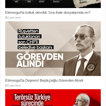
Etimesgut’ta koltuk devrildi, Sıra ihale dosyalarında mı?
2 gün önce
Etimesgut’ta Deprem! Beşikçioğlu Görevden Alındı
2 gün önce