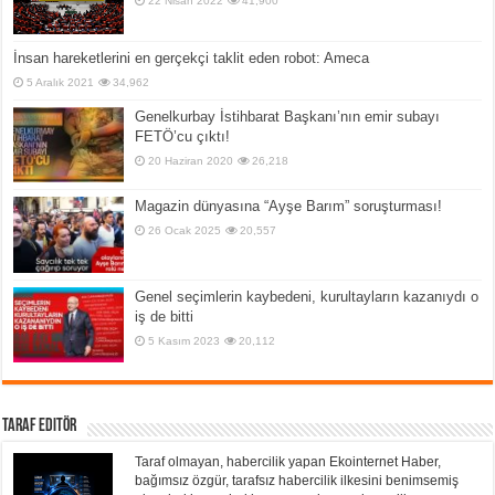
22 Nisan 2022
41,900
İnsan hareketlerini en gerçekçi taklit eden robot: Ameca
5 Aralık 2021
34,962
Genelkurbay İstihbarat Başkanı’nın emir subayı
FETÖ’cu çıktı!
20 Haziran 2020
26,218
Magazin dünyasına “Ayşe Barım” soruşturması!
26 Ocak 2025
20,557
Genel seçimlerin kaybedeni, kurultayların kazanıydı o
iş de bitti
5 Kasım 2023
20,112
Taraf Editör
Taraf olmayan, habercilik yapan Ekointernet Haber,
bağımsız özgür, tarafsız habercilik ilkesini benimsemiş