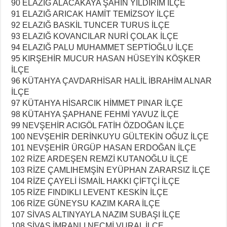
90 ELAZIĞ ALACAKAYA ŞAHİN YILDIRIM İLÇE
91 ELAZIĞ ARICAK HAMİT TEMİZSOY İLÇE
92 ELAZIĞ BASKİL TUNCER TURUS İLÇE
93 ELAZIĞ KOVANCILAR NURİ ÇOLAK İLÇE
94 ELAZIĞ PALU MUHAMMET SEPTİOĞLU İLÇE
95 KIRŞEHİR MUCUR HASAN HÜSEYİN KÖŞKER
İLÇE
96 KÜTAHYA ÇAVDARHİSAR HALİL İBRAHİM ALNAR
İLÇE
97 KÜTAHYA HİSARCIK HİMMET PINAR İLÇE
98 KÜTAHYA ŞAPHANE FEHMİ YAVUZ İLÇE
99 NEVŞEHİR ACIGÖL FATİH ÖZDOĞAN İLÇE
100 NEVŞEHİR DERİNKUYU GÜLTEKİN OĞUZ İLÇE
101 NEVŞEHİR ÜRGÜP HASAN ERDOĞAN İLÇE
102 RİZE ARDEŞEN REMZİ KUTANOĞLU İLÇE
103 RİZE ÇAMLIHEMŞİN EYÜPHAN ZARARSIZ İLÇE
104 RİZE ÇAYELİ İSMAİL HAKKI ÇİFTÇİ İLÇE
105 RİZE FINDIKLI LEVENT KESKİN İLÇE
106 RİZE GÜNEYSU KAZIM KARA İLÇE
107 SİVAS ALTINYAYLA NAZIM SUBAŞI İLÇE
108 SİVAS İMRANLI NECMİ VURAL İLÇE