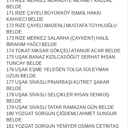
170 RİZE MERKEZ MURADİYE MEHMET KAZDAL
BELDE
171 RİZE ÇAYELİ BÜYÜKKÖY İSMAİL HAKKI
KAHVECİ BELDE
172 RİZE ÇAYELİ MADENLİ MUSTAFA TÜYHLOĞLU
BELDE
173 RİZE MERKEZ SALARHA (ÇAYKENT) HALİL
İBRAHİM YAĞCI BELDE
174 TOKAT NİKSAR GÖKÇELİ ATANUR ACAR BELDE
175 UŞAK BANAZ KIZILCASÖĞÜT SERHAT İHSAN
TUNCAY BELDE
176 UŞAK EŞME YELEĞEN TOLGA SÜLEYMAN
UZUN BELDE
177 UŞAK SİVASLI PINARBAŞI KUTRET ŞAKAR
BELDE
178 UŞAK SİVASLI SELÇİKLER İHSAN SENKOŞ
BELDE
179 UŞAK SİVASLI TATAR RAMAZAN GÜN BELDE
180 YOZGAT SORGUN ÇİĞDEMLİ AHMET SUNGUR
BELDE
181 YOZGAT SORGUN YENİYER OSMAN ÇETİNTAŞ