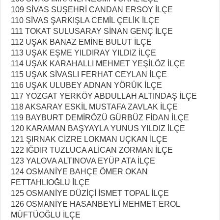
109 SİVAS SUŞEHRİ CANDAN ERSOY İLÇE
110 SİVAS ŞARKIŞLA CEMİL ÇELİK İLÇE
111 TOKAT SULUSARAY SİNAN GENÇ İLÇE
112 UŞAK BANAZ EMİNE BULUT İLÇE
113 UŞAK EŞME YILDIRAY YILDIZ İLÇE
114 UŞAK KARAHALLI MEHMET YEŞİLÖZ İLÇE
115 UŞAK SİVASLI FERHAT CEYLAN İLÇE
116 UŞAK ULUBEY ADNAN YÖRÜK İLÇE
117 YOZGAT YERKÖY ABDULLAH ALTINDAŞ İLÇE
118 AKSARAY ESKİL MUSTAFA ZAVLAK İLÇE
119 BAYBURT DEMİRÖZÜ GÜRBÜZ FİDAN İLÇE
120 KARAMAN BAŞYAYLA YUNUS YILDIZ İLÇE
121 ŞIRNAK CİZRE LOKMAN UÇKAN İLÇE
122 IĞDIR TUZLUCA ALİCAN ZORMAN İLÇE
123 YALOVA ALTINOVA EYÜP ATA İLÇE
124 OSMANİYE BAHÇE ÖMER OKAN
FETTAHLIOĞLU İLÇE
125 OSMANİYE DÜZİÇİ İSMET TOPAL İLÇE
126 OSMANİYE HASANBEYLİ MEHMET EROL
MÜFTÜOĞLU İLÇE