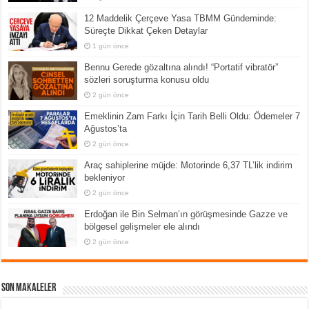
12 Maddelik Çerçeve Yasa TBMM Gündeminde:
Süreçte Dikkat Çeken Detaylar
1 gün önce
Bennu Gerede gözaltına alındı! “Portatif vibratör”
sözleri soruşturma konusu oldu
2 gün önce
Emeklinin Zam Farkı İçin Tarih Belli Oldu: Ödemeler 7
Ağustos’ta
2 gün önce
Araç sahiplerine müjde: Motorinde 6,37 TL’lik indirim
bekleniyor
2 gün önce
Erdoğan ile Bin Selman’ın görüşmesinde Gazze ve
bölgesel gelişmeler ele alındı
2 gün önce
Son Makaleler