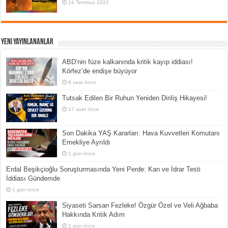
14 Temmuz 2022
Yeni Yayınlananlar
ABD’nin füze kalkanında kritik kayıp iddiası!
Körfez’de endişe büyüyor
8 saat önce
Tutsak Edilen Bir Ruhun Yeniden Diriliş Hikayesi!
17 saat önce
Son Dakika YAŞ Kararları: Hava Kuvvetleri Komutanı
Emekliye Ayrıldı
1 gün önce
Erdal Beşikçioğlu Soruşturmasında Yeni Perde: Kan ve İdrar Testi
İddiası Gündemde
1 gün önce
Siyaseti Sarsan Fezleke! Özgür Özel ve Veli Ağbaba
Hakkında Kritik Adım
1 gün önce