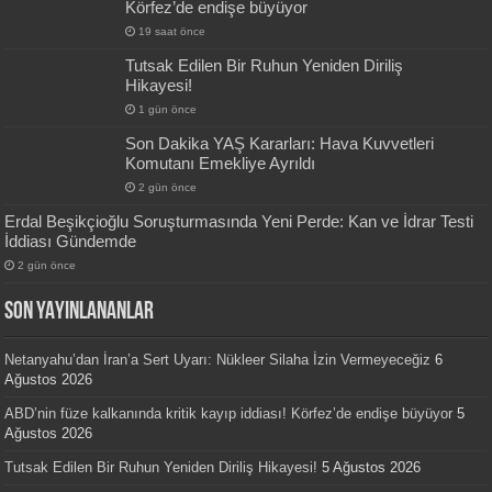
Körfez’de endişe büyüyor
19 saat önce
Tutsak Edilen Bir Ruhun Yeniden Diriliş
Hikayesi!
1 gün önce
Son Dakika YAŞ Kararları: Hava Kuvvetleri
Komutanı Emekliye Ayrıldı
2 gün önce
Erdal Beşikçioğlu Soruşturmasında Yeni Perde: Kan ve İdrar Testi
İddiası Gündemde
2 gün önce
SON YAYINLANANLAR
Netanyahu’dan İran’a Sert Uyarı: Nükleer Silaha İzin Vermeyeceğiz
6
Ağustos 2026
ABD’nin füze kalkanında kritik kayıp iddiası! Körfez’de endişe büyüyor
5
Ağustos 2026
Tutsak Edilen Bir Ruhun Yeniden Diriliş Hikayesi!
5 Ağustos 2026