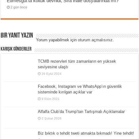
Etimesgut’ta koltuk devrildi, Sıra ihale dosyalarında mı?
2 gün önce
Bir yanıt yazın
Yorum yapabilmek için
oturum açmalısınız
.
Karışık Gönderiler
TCMB rezervleri tüm zamanların en yüksek
seviyesine ulaştı
26 Eylül 2024
Facebook, Instagram ve WhatsApp’ın güvenlik
sisteminde kırılgan açıklar var
9 Ekim 2021
Alfalfa Club’da Trump’tan Tartışmalı Açıklamalar
2 Şubat 2026
Biz bıktık o tehdit tweti atmakta bıkmadı! Yine tehdit!