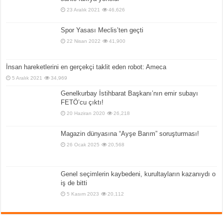
23 Aralık 2021
46,626
Spor Yasası Meclis’ten geçti
22 Nisan 2022
41,900
İnsan hareketlerini en gerçekçi taklit eden robot: Ameca
5 Aralık 2021
34,969
Genelkurbay İstihbarat Başkanı’nın emir subayı
FETÖ’cu çıktı!
20 Haziran 2020
26,218
Magazin dünyasına “Ayşe Barım” soruşturması!
26 Ocak 2025
20,568
Genel seçimlerin kaybedeni, kurultayların kazanıydı o
iş de bitti
5 Kasım 2023
20,112