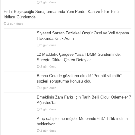
2 gün önce
Erdal Beşikçioğlu Soruşturmasında Yeni Perde: Kan ve İdrar Testi
İddiası Gündemde
2 gün önce
Siyaseti Sarsan Fezleke! Özgür Özel ve Veli Ağbaba
Hakkında Kritik Adım
2 gün önce
12 Maddelik Çerçeve Yasa TBMM Gündeminde:
Süreçte Dikkat Çeken Detaylar
2 gün önce
Bennu Gerede gözaltına alındı! “Portatif vibratör”
sözleri soruşturma konusu oldu
2 gün önce
Emeklinin Zam Farkı İçin Tarih Belli Oldu: Ödemeler 7
Ağustos’ta
2 gün önce
Araç sahiplerine müjde: Motorinde 6,37 TL’lik indirim
bekleniyor
2 gün önce