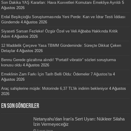
Son Dakika YAŞ Kararları: Hava Kuvvetleri Komutanı Emekliye Ayrıldı
5
Ağustos 2026
Erdal Beşikçioğlu Soruşturmasında Yeni Perde: Kan ve İdrar Testi İddiası
Gündemde
4 Ağustos 2026
Siyaseti Sarsan Fezleke! Özgür Özel ve Veli Ağbaba Hakkında Kritik
Adım
4 Ağustos 2026
12 Maddelik Çerçeve Yasa TBMM Gündeminde: Süreçte Dikkat Çeken
Detaylar
4 Ağustos 2026
Bennu Gerede gözaltına alındı! “Portatif vibratör” sözleri soruşturma
konusu oldu
4 Ağustos 2026
Emeklinin Zam Farkı İçin Tarih Belli Oldu: Ödemeler 7 Ağustos’ta
4
Ağustos 2026
Araç sahiplerine müjde: Motorinde 6,37 TL’lik indirim bekleniyor
4 Ağustos
2026
En Son Gönderiler
Netanyahu’dan İran’a Sert Uyarı: Nükleer Silaha
İzin Vermeyeceğiz
3 saat önce