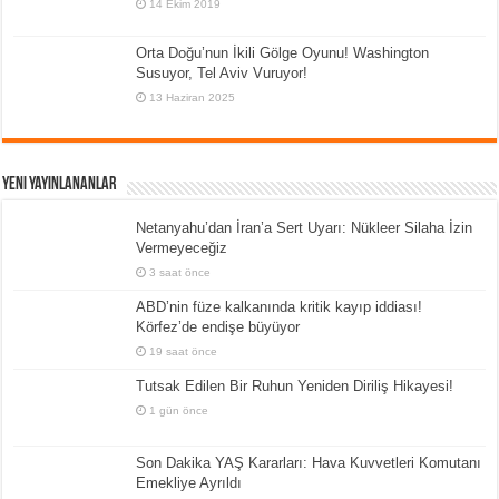
14 Ekim 2019
Orta Doğu’nun İkili Gölge Oyunu! Washington
Susuyor, Tel Aviv Vuruyor!
13 Haziran 2025
Yeni Yayınlananlar
Netanyahu’dan İran’a Sert Uyarı: Nükleer Silaha İzin
Vermeyeceğiz
3 saat önce
ABD’nin füze kalkanında kritik kayıp iddiası!
Körfez’de endişe büyüyor
19 saat önce
Tutsak Edilen Bir Ruhun Yeniden Diriliş Hikayesi!
1 gün önce
Son Dakika YAŞ Kararları: Hava Kuvvetleri Komutanı
Emekliye Ayrıldı