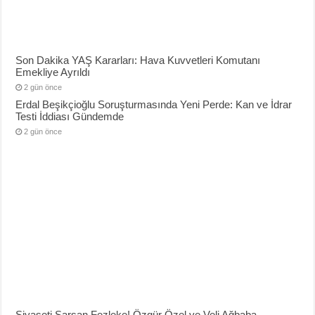
Son Dakika YAŞ Kararları: Hava Kuvvetleri Komutanı
Emekliye Ayrıldı
2 gün önce
Erdal Beşikçioğlu Soruşturmasında Yeni Perde: Kan ve İdrar
Testi İddiası Gündemde
2 gün önce
Siyaseti Sarsan Fezleke! Özgür Özel ve Veli Ağbaba