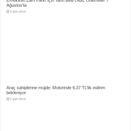
Emeklinin Zam Farkı İçin Tarih Belli Oldu: Ödemeler 7
Ağustos’ta
2 gün önce
Araç sahiplerine müjde: Motorinde 6,37 TL’lik indirim
bekleniyor
2 gün önce