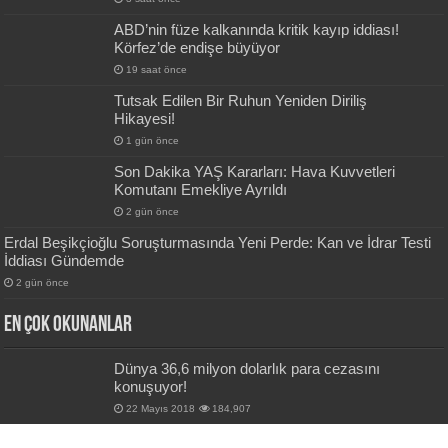
ABD’nin füze kalkanında kritik kayıp iddiası!
Körfez’de endişe büyüyor
19 saat önce
Tutsak Edilen Bir Ruhun Yeniden Diriliş
Hikayesi!
1 gün önce
Son Dakika YAŞ Kararları: Hava Kuvvetleri
Komutanı Emekliye Ayrıldı
2 gün önce
Erdal Beşikçioğlu Soruşturmasında Yeni Perde: Kan ve İdrar Testi
İddiası Gündemde
2 gün önce
En Çok okunanlar
Dünya 36,6 milyon dolarlık para cezasını
konuşuyor!
22 Mayıs 2018
184,907