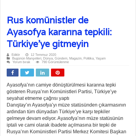
Rus komünistler de
Ayasofya kararına tepkili:
Türkiye’ye gitmeyin
Editör
12 Temmuz 2020
Bugünün Manşetleri
,
Dünya
,
Gündem
,
Magazin
,
Politika
,
Yaşam
Yorum bırak
790 Görüntülenme
Ayasofya’nın camiye dönüştürülmesi kararına tepki
gösteren Rusya’nın Komünistleri Partisi, Türkiye’ye
seyahat etmeme çağrısı yaptı
Danıştay’ın Ayasofya’yı müze statüsünden çıkarmasının
ardından tüm dünyadan Türkiye’ye karşı tepkiler
gelmeye devam ediyor. Ayasofya’nın müze statüsünün
iptali ve cami olarak ibadete açılmasına bir tepki de
Rusya’nın Komünistleri Partisi Merkez Komitesi Başkan