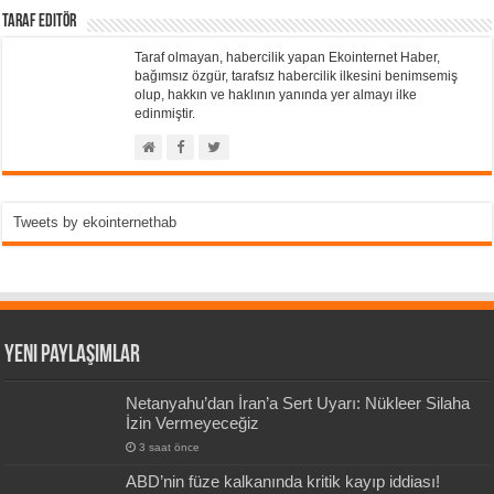
Taraf Editör
Taraf olmayan, habercilik yapan Ekointernet Haber,
bağımsız özgür, tarafsız habercilik ilkesini benimsemiş
olup, hakkın ve haklının yanında yer almayı ilke
edinmiştir.
Tweets by ekointernethab
Yeni Paylaşımlar
Netanyahu’dan İran’a Sert Uyarı: Nükleer Silaha
İzin Vermeyeceğiz
3 saat önce
ABD’nin füze kalkanında kritik kayıp iddiası!