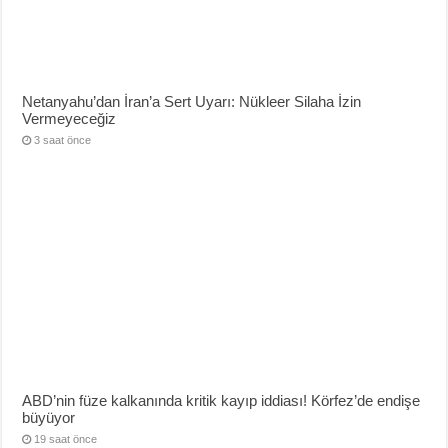
Netanyahu’dan İran’a Sert Uyarı: Nükleer Silaha İzin
Vermeyeceğiz
3 saat önce
ABD’nin füze kalkanında kritik kayıp iddiası! Körfez’de endişe
büyüyor
19 saat önce