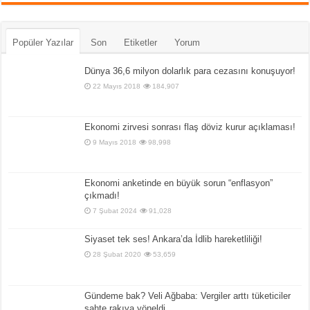
Popüler Yazılar
Son
Etiketler
Yorum
Dünya 36,6 milyon dolarlık para cezasını konuşuyor!
22 Mayıs 2018
184,907
Ekonomi zirvesi sonrası flaş döviz kurur açıklaması!
9 Mayıs 2018
98,998
Ekonomi anketinde en büyük sorun “enflasyon”
çıkmadı!
7 Şubat 2024
91,028
Siyaset tek ses! Ankara’da İdlib hareketliliği!
28 Şubat 2020
53,659
Gündeme bak? Veli Ağbaba: Vergiler arttı tüketiciler
sahte rakıya yöneldi