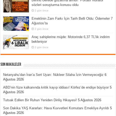
Bennu Gerede gözaltına alındı! “Portatif vibratör”
sözleri soruşturma konusu oldu
2 gün önce
Emeklinin Zam Farkı İçin Tarih Belli Oldu: Ödemeler 7
Ağustos’ta
2 gün önce
Araç sahiplerine müjde: Motorinde 6,37 TL’lik indirim
bekleniyor
2 gün önce
Son Makaleler
Netanyahu’dan İran’a Sert Uyarı: Nükleer Silaha İzin Vermeyeceğiz
6
Ağustos 2026
ABD’nin füze kalkanında kritik kayıp iddiası! Körfez’de endişe büyüyor
5
Ağustos 2026
Tutsak Edilen Bir Ruhun Yeniden Diriliş Hikayesi!
5 Ağustos 2026
Son Dakika YAŞ Kararları: Hava Kuvvetleri Komutanı Emekliye Ayrıldı
5
Ağustos 2026