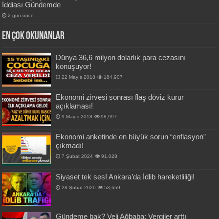
İddiası Gündemde
2 gün önce
En Çok okunanlar
Dünya 36,6 milyon dolarlık para cezasını
konuşuyor!
22 Mayıs 2018
184,907
Ekonomi zirvesi sonrası flaş döviz kurur
açıklaması!
9 Mayıs 2018
98,997
Ekonomi anketinde en büyük sorun “enflasyon”
çıkmadı!
7 Şubat 2024
91,028
Siyaset tek ses! Ankara’da İdlib hareketliliği!
28 Şubat 2020
53,659
Gündeme bak? Veli Ağbaba: Vergiler arttı