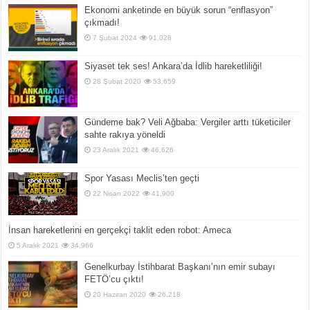
Ekonomi anketinde en büyük sorun “enflasyon”
çıkmadı!
7 Şubat 2024
91,028
Siyaset tek ses! Ankara’da İdlib hareketliliği!
28 Şubat 2020
53,659
Gündeme bak? Veli Ağbaba: Vergiler arttı tüketiciler
sahte rakıya yöneldi
23 Aralık 2021
46,626
Spor Yasası Meclis’ten geçti
22 Nisan 2022
41,900
İnsan hareketlerini en gerçekçi taklit eden robot: Ameca
5 Aralık 2021
34,966
Genelkurbay İstihbarat Başkanı’nın emir subayı
FETÖ’cu çıktı!
20 Haziran 2020
26,218