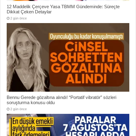
12 Maddelik Çerçeve Yasa TBMM Gündeminde: Süreçte
Dikkat Çeken Detaylar
2 gün önce
Bennu Gerede gözaltına alındı! “Portatif vibratör” sözleri
soruşturma konusu oldu
2 gün önce