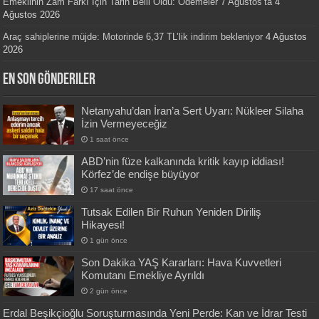
Emeklinin Zam Farkı İçin Tarih Belli Oldu: Ödemeler 7 Ağustos’ta
4
Ağustos 2026
Araç sahiplerine müjde: Motorinde 6,37 TL’lik indirim bekleniyor
4 Ağustos
2026
En Son Gönderiler
Netanyahu’dan İran’a Sert Uyarı: Nükleer Silaha
İzin Vermeyeceğiz
1 saat önce
ABD’nin füze kalkanında kritik kayıp iddiası!
Körfez’de endişe büyüyor
17 saat önce
Tutsak Edilen Bir Ruhun Yeniden Diriliş
Hikayesi!
1 gün önce
Son Dakika YAŞ Kararları: Hava Kuvvetleri
Komutanı Emekliye Ayrıldı
2 gün önce
Erdal Beşikçioğlu Soruşturmasında Yeni Perde: Kan ve İdrar Testi