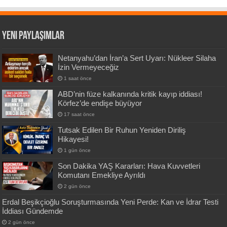
Yeni Paylaşımlar
Netanyahu’dan İran’a Sert Uyarı: Nükleer Silaha
İzin Vermeyeceğiz
1 saat önce
ABD’nin füze kalkanında kritik kayıp iddiası!
Körfez’de endişe büyüyor
17 saat önce
Tutsak Edilen Bir Ruhun Yeniden Diriliş
Hikayesi!
1 gün önce
Son Dakika YAŞ Kararları: Hava Kuvvetleri
Komutanı Emekliye Ayrıldı
2 gün önce
Erdal Beşikçioğlu Soruşturmasında Yeni Perde: Kan ve İdrar Testi
İddiası Gündemde
2 gün önce