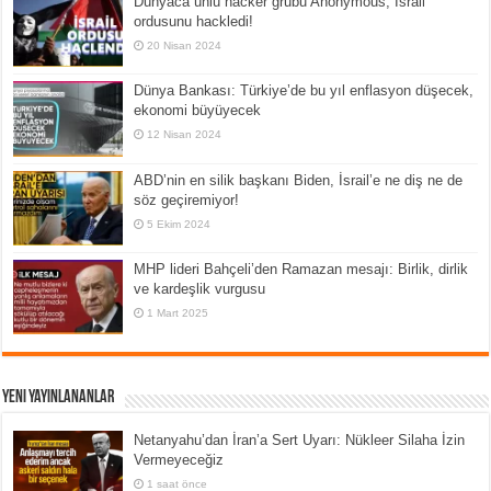
Dünyaca ünlü hacker grubu Anonymous, İsrail
ordusunu hackledi!
20 Nisan 2024
Dünya Bankası: Türkiye’de bu yıl enflasyon düşecek,
ekonomi büyüyecek
12 Nisan 2024
ABD’nin en silik başkanı Biden, İsrail’e ne diş ne de
söz geçiremiyor!
5 Ekim 2024
MHP lideri Bahçeli’den Ramazan mesajı: Birlik, dirlik
ve kardeşlik vurgusu
1 Mart 2025
Yeni Yayınlananlar
Netanyahu’dan İran’a Sert Uyarı: Nükleer Silaha İzin
Vermeyeceğiz
1 saat önce