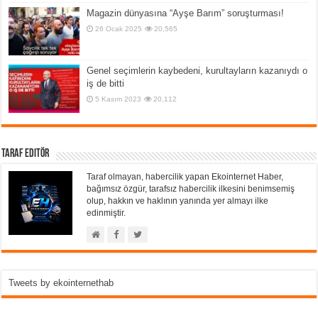
Magazin dünyasına “Ayşe Barım” soruşturması!
26 Ocak 2025
20,565
Genel seçimlerin kaybedeni, kurultayların kazanıydı o
iş de bitti
5 Kasım 2023
20,112
Taraf Editör
Taraf olmayan, habercilik yapan Ekointernet Haber,
bağımsız özgür, tarafsız habercilik ilkesini benimsemiş
olup, hakkın ve haklının yanında yer almayı ilke
edinmiştir.
Tweets by ekointernethab