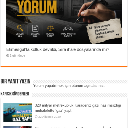
Etimesgut’ta koltuk devrildi, Sıra ihale dosyalarında mı?
2 gün önce
Bir yanıt yazın
Yorum yapabilmek için
oturum açmalısınız
.
Karışık Gönderiler
320 milyar metreküplük Karadeniz gazı hazımsızlığı
muhalefette ‘gaz’ yaptı
22 Ağustos 2020