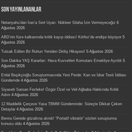
SON YAYINLANANLAR
Netanyahu’dan İran’a Sert Uyarı: Nükleer Silaha İzin Vermeyeceğiz
6
Ağustos 2026
ABD’nin füze kalkanında kritik kayıp iddiası! Körfez’de endişe büyüyor
5
Ağustos 2026
Tutsak Edilen Bir Ruhun Yeniden Diriliş Hikayesi!
5 Ağustos 2026
Son Dakika YAŞ Kararları: Hava Kuvvetleri Komutanı Emekliye Ayrıldı
5
Ağustos 2026
Erdal Beşikçioğlu Soruşturmasında Yeni Perde: Kan ve İdrar Testi İddiası
Gündemde
4 Ağustos 2026
Siyaseti Sarsan Fezleke! Özgür Özel ve Veli Ağbaba Hakkında Kritik
Adım
4 Ağustos 2026
12 Maddelik Çerçeve Yasa TBMM Gündeminde: Süreçte Dikkat Çeken
Detaylar
4 Ağustos 2026
Bennu Gerede gözaltına alındı! “Portatif vibratör” sözleri soruşturma
konusu oldu
4 Ağustos 2026