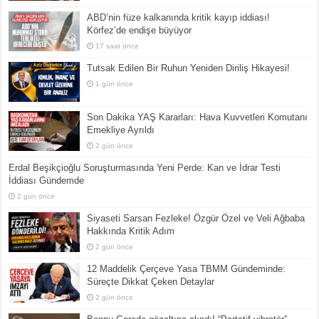
ABD’nin füze kalkanında kritik kayıp iddiası!
Körfez’de endişe büyüyor
17 saat önce
Tutsak Edilen Bir Ruhun Yeniden Diriliş Hikayesi!
1 gün önce
Son Dakika YAŞ Kararları: Hava Kuvvetleri Komutanı
Emekliye Ayrıldı
2 gün önce
Erdal Beşikçioğlu Soruşturmasında Yeni Perde: Kan ve İdrar Testi
İddiası Gündemde
2 gün önce
Siyaseti Sarsan Fezleke! Özgür Özel ve Veli Ağbaba
Hakkında Kritik Adım
2 gün önce
12 Maddelik Çerçeve Yasa TBMM Gündeminde:
Süreçte Dikkat Çeken Detaylar
2 gün önce