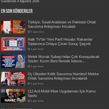
Gündemde
4 Ağustos 2026
En Son Gönderiler
Türkiye, Suudi Arabistan ve Pakistan Ortak
Savunma Anlaşması İmzaladı
5 saat önce
Halk TV’de ‘Yeni Parti’ Hesabı: Rakamlar
Toplanınca Ortaya Çıkan Sonuç Şaşırttı
1 gün önce
Melek Mızrak Subaşı’ndan Çok Konuşulacak
Sözler: Kızım Beni Nerede İsterse…
1 gün önce
Üç Ülkeden Kritik Savunma Hamlesi! Mekke
Ortak Savunma Anlaşması İmzalandı
1 gün önce
112 Acil Mobil İhbar Uygulaması İçin Kamu
Spotu
1 gün önce