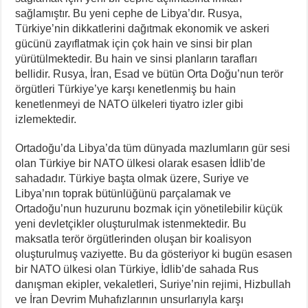
sağlamıştır. Bu yeni cephe de Libya’dır. Rusya,
Türkiye’nin dikkatlerini dağıtmak ekonomik ve askeri
gücünü zayıflatmak için çok hain ve sinsi bir plan
yürütülmektedir. Bu hain ve sinsi planların tarafları
bellidir. Rusya, İran, Esad ve bütün Orta Doğu’nun terör
örgütleri Türkiye’ye karşı kenetlenmiş bu hain
kenetlenmeyi de NATO ülkeleri tiyatro izler gibi
izlemektedir.
Ortadoğu’da Libya’da tüm dünyada mazlumların gür sesi
olan Türkiye bir NATO ülkesi olarak esasen İdlib’de
sahadadır. Türkiye başta olmak üzere, Suriye ve
Libya’nın toprak bütünlüğünü parçalamak ve
Ortadoğu’nun huzurunu bozmak için yönetilebilir küçük
yeni devletçikler oluşturulmak istenmektedir. Bu
maksatla terör örgütlerinden oluşan bir koalisyon
oluşturulmuş vaziyette. Bu da gösteriyor ki bugün esasen
bir NATO ülkesi olan Türkiye, İdlib’de sahada Rus
danışman ekipler, vekaletleri, Suriye’nin rejimi, Hizbullah
ve İran Devrim Muhafızlarının unsurlarıyla karşı