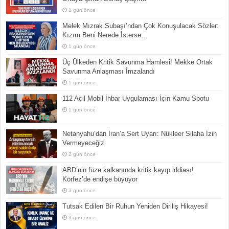
1 gün önce
Melek Mızrak Subaşı’ndan Çok Konuşulacak Sözler:
Kızım Beni Nerede İsterse…
1 gün önce
Üç Ülkeden Kritik Savunma Hamlesi! Mekke Ortak
Savunma Anlaşması İmzalandı
1 gün önce
112 Acil Mobil İhbar Uygulaması İçin Kamu Spotu
1 gün önce
Netanyahu’dan İran’a Sert Uyarı: Nükleer Silaha İzin
Vermeyeceğiz
2 gün önce
ABD’nin füze kalkanında kritik kayıp iddiası!
Körfez’de endişe büyüyor
3 gün önce
Tutsak Edilen Bir Ruhun Yeniden Diriliş Hikayesi!
3 gün önce