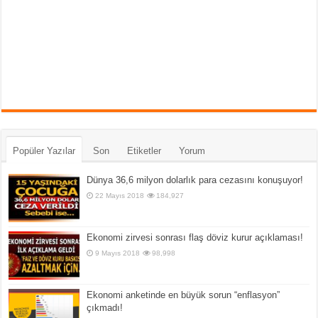
Popüler Yazılar
Son
Etiketler
Yorum
Dünya 36,6 milyon dolarlık para cezasını konuşuyor!
22 Mayıs 2018
184,927
Ekonomi zirvesi sonrası flaş döviz kurur açıklaması!
9 Mayıs 2018
98,998
Ekonomi anketinde en büyük sorun “enflasyon”
çıkmadı!