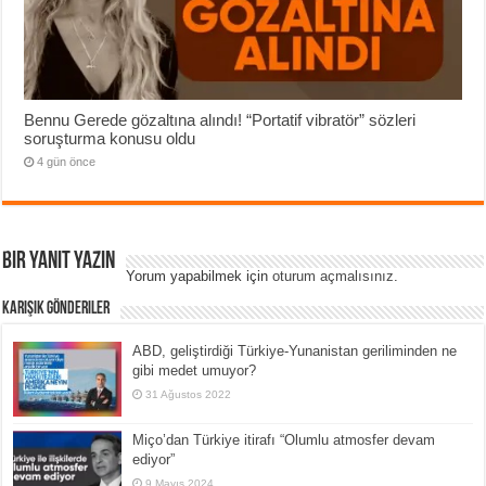
Bennu Gerede gözaltına alındı! “Portatif vibratör” sözleri
soruşturma konusu oldu
4 gün önce
Bir yanıt yazın
Yorum yapabilmek için
oturum açmalısınız
.
Karışık Gönderiler
ABD, geliştirdiği Türkiye-Yunanistan geriliminden ne
gibi medet umuyor?
31 Ağustos 2022
Miço’dan Türkiye itirafı “Olumlu atmosfer devam
ediyor”
9 Mayıs 2024