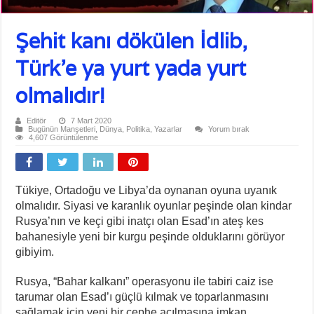
Şehit kanı dökülen İdlib,
Türk’e ya yurt yada yurt
olmalıdır!
Editör
7 Mart 2020
Bugünün Manşetleri
,
Dünya
,
Politika
,
Yazarlar
Yorum bırak
4,607 Görüntülenme
Tükiye, Ortadoğu ve Libya’da oynanan oyuna uyanık
olmalıdır. Siyasi ve karanlık oyunlar peşinde olan kindar
Rusya’nın ve keçi gibi inatçı olan Esad’ın ateş kes
bahanesiyle yeni bir kurgu peşinde olduklarını görüyor
gibiyim.
Rusya, “Bahar kalkanı” operasyonu ile tabiri caiz ise
tarumar olan Esad’ı güçlü kılmak ve toparlanmasını
sağlamak için yeni bir cephe açılmasına imkan