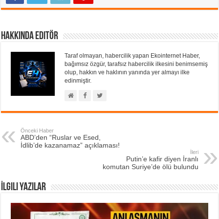
Hakkında Editör
Taraf olmayan, habercilik yapan Ekointernet Haber,
bağımsız özgür, tarafsız habercilik ilkesini benimsemiş
olup, hakkın ve haklının yanında yer almayı ilke
edinmiştir.
Önceki Haber
ABD’den “Ruslar ve Esed,
İdlib’de kazanamaz” açıklaması!
İleri
Putin’e kafir diyen İranlı
komutan Suriye’de ölü bulundu
İlgili Yazılar