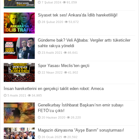
7 Şubat 2024
91,059
Siyaset tek ses! Ankara’da İdlib hareketliliği!
28 Şubat 2020
53,672
Gündeme bak? Veli Ağbaba: Vergiler arttı tüketiciler
sahte rakıya yöneldi
23 Aralık 2021
46,641
Spor Yasası Meclis’ten geçti
22 Nisan 2022
41,902
İnsan hareketlerini en gerçekçi taklit eden robot: Ameca
5 Aralık 2021
34,985
Genelkurbay İstihbarat Başkanı’nın emir subayı
FETÖ’cu çıktı!
20 Haziran 2020
26,220
Magazin dünyasına “Ayşe Barım” soruşturması!
26 Ocak 2025
20,592