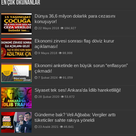
En Çok okunanlar
Dünya 36,6 milyon dolarlık para cezasını
konuşuyor!
22 Mayıs 2018
184,927
Ekonomi zirvesi sonrası flaş döviz kurur
açıklaması!
9 Mayıs 2018
98,998
Ekonomi anketinde en büyük sorun “enflasyon”
çıkmadı!
7 Şubat 2024
91,059
Siyaset tek ses! Ankara’da İdlib hareketliliği!
28 Şubat 2020
53,672
Gündeme bak? Veli Ağbaba: Vergiler arttı
tüketiciler sahte rakıya yöneldi
23 Aralık 2021
46,641