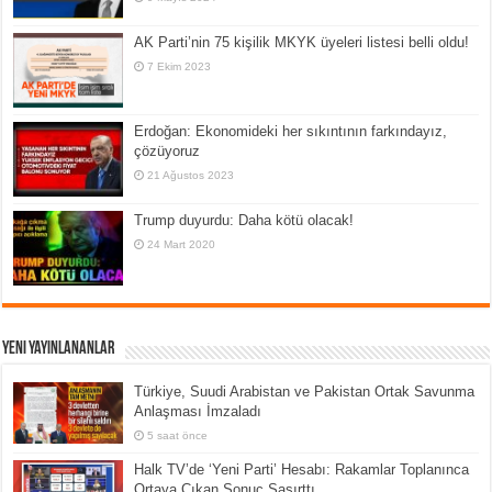
AK Parti’nin 75 kişilik MKYK üyeleri listesi belli oldu!
7 Ekim 2023
Erdoğan: Ekonomideki her sıkıntının farkındayız,
çözüyoruz
21 Ağustos 2023
Trump duyurdu: Daha kötü olacak!
24 Mart 2020
Yeni Yayınlananlar
Türkiye, Suudi Arabistan ve Pakistan Ortak Savunma
Anlaşması İmzaladı
5 saat önce
Halk TV’de ‘Yeni Parti’ Hesabı: Rakamlar Toplanınca
Ortaya Çıkan Sonuç Şaşırttı