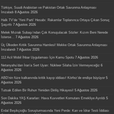
Türkiye, Suudi Arabistan ve Pakistan Ortak Savunma Anlaşması
İmzaladı
8 Ağustos 2026
Halk TV’de ‘Yeni Parti’ Hesabı: Rakamlar Toplanınca Ortaya Çıkan Sonuç
Şaşırttı
7 Ağustos 2026
Melek Mızrak Subaşı’ndan Çok Konuşulacak Sözler: Kızım Beni Nerede
İsterse…
7 Ağustos 2026
Üç Ülkeden Kritik Savunma Hamlesi! Mekke Ortak Savunma Anlaşması
İmzalandı
7 Ağustos 2026
112 Acil Mobil İhbar Uygulaması İçin Kamu Spotu
7 Ağustos 2026
Netanyahu’dan İran’a Sert Uyarı: Nükleer Silaha İzin Vermeyeceğiz
6
Ağustos 2026
ABD’nin füze kalkanında kritik kayıp iddiası! Körfez’de endişe büyüyor
5
Ağustos 2026
Tutsak Edilen Bir Ruhun Yeniden Diriliş Hikayesi!
5 Ağustos 2026
Son Dakika YAŞ Kararları: Hava Kuvvetleri Komutanı Emekliye Ayrıldı
5
Ağustos 2026
Erdal Beşikçioğlu Soruşturmasında Yeni Perde: Kan ve İdrar Testi İddiası