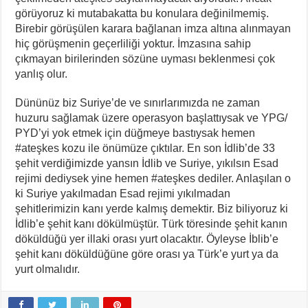
görüyoruz ki mutabakatta bu konulara değinilmemiş.
Birebir görüşülen karara bağlanan imza altına alınmayan
hiç görüşmenin geçerliliği yoktur. İmzasına sahip
çıkmayan birilerinden sözüne uyması beklenmesi çok
yanlış olur.
Dününüz biz Suriye’de ve sınırlarımızda ne zaman
huzuru sağlamak üzere operasyon başlattıysak ve YPG/
PYD’yi yok etmek için düğmeye bastıysak hemen
#ateşkes kozu ile önümüze çıktılar. En son İdlib’de 33
şehit verdiğimizde yansın İdlib ve Suriye, yıkılsın Esad
rejimi dediysek yine hemen #ateşkes dediler. Anlaşılan o
ki Suriye yakılmadan Esad rejimi yıkılmadan
şehitlerimizin kanı yerde kalmış demektir. Biz biliyoruz ki
İdlib’e şehit kanı dökülmüştür. Türk töresinde şehit kanın
döküldüğü yer illaki orası yurt olacaktır. Öyleyse İblib’e
şehit kanı döküldüğüne göre orası ya Türk’e yurt ya da
yurt olmalıdır.