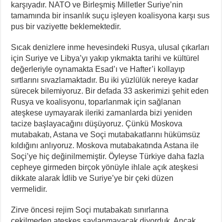
karşıyadır. NATO ve Birleşmiş Milletler Suriye’nin
tamamında bir insanlık suçu işleyen koalisyona karşı sus
pus bir vaziyette beklemektedir.
Sıcak denizlere inme hevesindeki Rusya, ulusal çıkarları
için Suriye ve Libya’yı yakıp yıkmakta tarihi ve kültürel
değerleriyle oynamakta Esad’ı ve Hafter’i kollayıp
sırtlarını sıvazlamaktadır. Bu iki yüzlülük nereye kadar
sürecek bilemiyoruz. Bir defada 33 askerimizi şehit eden
Rusya ve koalisyonu, toparlanmak için sağlanan
ateşkese uymayarak ileriki zamanlarda bizi yeniden
tacize başlayacağını düşüyoruz. Çünkü Moskova
mutabakatı, Astana ve Soçi mutabakatlarını hükümsüz
kıldığını anlıyoruz. Moskova mutabakatında Astana ile
Soçi’ye hiç değinilmemiştir. Öyleyse Türkiye daha fazla
cepheye girmeden birçok yönüyle ihlale açık ateşkesi
dikkate alarak İdlib ve Suriye’ye bir çeki düzen
vermelidir.
Zirve öncesi rejim Soçi mutabakatı sınırlarına
çekilmeden ateşkes saylanmayacak diyorduk. Ancak