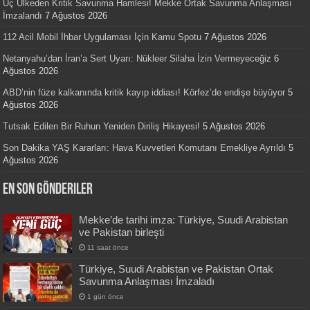
Üç Ülkeden Kritik Savunma Hamlesi! Mekke Ortak Savunma Anlaşması
İmzalandı
7 Ağustos 2026
112 Acil Mobil İhbar Uygulaması İçin Kamu Spotu
7 Ağustos 2026
Netanyahu’dan İran’a Sert Uyarı: Nükleer Silaha İzin Vermeyeceğiz
6
Ağustos 2026
ABD’nin füze kalkanında kritik kayıp iddiası! Körfez’de endişe büyüyor
5
Ağustos 2026
Tutsak Edilen Bir Ruhun Yeniden Diriliş Hikayesi!
5 Ağustos 2026
Son Dakika YAŞ Kararları: Hava Kuvvetleri Komutanı Emekliye Ayrıldı
5
Ağustos 2026
En Son Gönderiler
Mekke’de tarihi imza: Türkiye, Suudi Arabistan
ve Pakistan birleşti
11 saat önce
Türkiye, Suudi Arabistan ve Pakistan Ortak
Savunma Anlaşması İmzaladı
1 gün önce