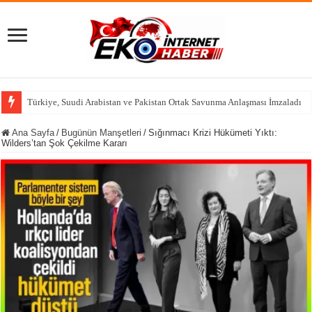
Halk TV’de ‘Yeni Parti’
Ana Sayfa
/
Bugünün Manşetleri
/
Sığınmacı Krizi Hükümeti Yıktı:
Wilders’tan Şok Çekilme Kararı