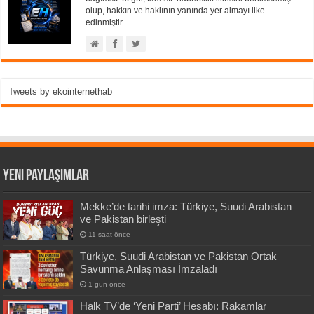
olup, hakkın ve haklının yanında yer almayı ilke
edinmiştir.
Tweets by ekointernethab
Yeni Paylaşımlar
Mekke’de tarihi imza: Türkiye, Suudi Arabistan
ve Pakistan birleşti
11 saat önce
Türkiye, Suudi Arabistan ve Pakistan Ortak
Savunma Anlaşması İmzaladı
1 gün önce
Halk TV’de ‘Yeni Parti’ Hesabı: Rakamlar