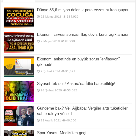
Dünya 36,6 milyon dolarlık para cezasını konuşuyor!
22 Mayıs 2018
184,939
Ekonomi zirvesi sonrası flaş döviz kurur açıklaması!
9 Mayıs 2018
98,999
Ekonomi anketinde en büyük sorun “enflasyon”
çıkmadı!
7 Şubat 2024
91,071
Siyaset tek ses! Ankara’da İdlib hareketliliği!
28 Şubat 2020
53,682
Gündeme bak? Veli Ağbaba: Vergiler arttı tüketiciler
sahte rakıya yöneldi
23 Aralık 2021
46,650
Spor Yasası Meclis’ten geçti