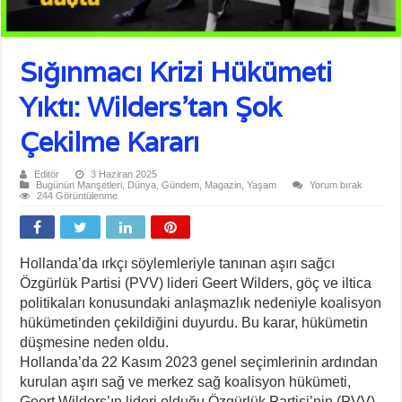
Sığınmacı Krizi Hükümeti
Yıktı: Wilders’tan Şok
Çekilme Kararı
Editör
3 Haziran 2025
Bugünün Manşetleri
,
Dünya
,
Gündem
,
Magazin
,
Yaşam
Yorum bırak
244 Görüntülenme
Hollanda’da ırkçı söylemleriyle tanınan aşırı sağcı
Özgürlük Partisi (PVV) lideri Geert Wilders, göç ve iltica
politikaları konusundaki anlaşmazlık nedeniyle koalisyon
hükümetinden çekildiğini duyurdu. Bu karar, hükümetin
düşmesine neden oldu.
Hollanda’da 22 Kasım 2023 genel seçimlerinin ardından
kurulan aşırı sağ ve merkez sağ koalisyon hükümeti,
Geert Wilders’ın lideri olduğu Özgürlük Partisi’nin (PVV)