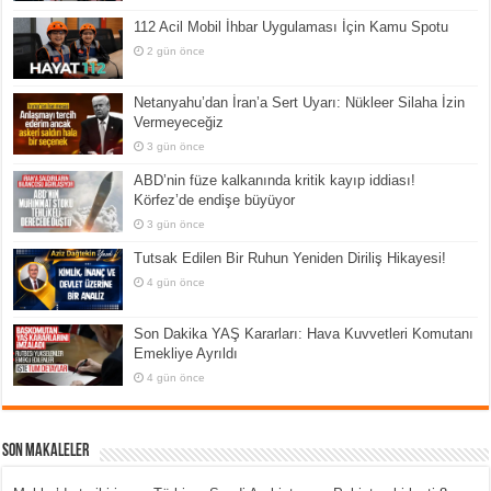
112 Acil Mobil İhbar Uygulaması İçin Kamu Spotu
2 gün önce
Netanyahu’dan İran’a Sert Uyarı: Nükleer Silaha İzin
Vermeyeceğiz
3 gün önce
ABD’nin füze kalkanında kritik kayıp iddiası!
Körfez’de endişe büyüyor
3 gün önce
Tutsak Edilen Bir Ruhun Yeniden Diriliş Hikayesi!
4 gün önce
Son Dakika YAŞ Kararları: Hava Kuvvetleri Komutanı
Emekliye Ayrıldı
4 gün önce
Son Makaleler