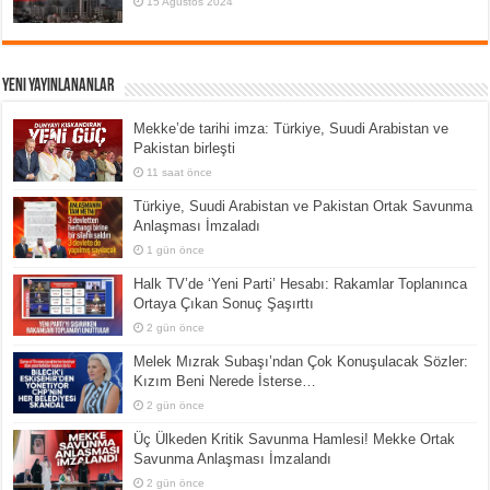
15 Ağustos 2024
Yeni Yayınlananlar
Mekke’de tarihi imza: Türkiye, Suudi Arabistan ve
Pakistan birleşti
11 saat önce
Türkiye, Suudi Arabistan ve Pakistan Ortak Savunma
Anlaşması İmzaladı
1 gün önce
Halk TV’de ‘Yeni Parti’ Hesabı: Rakamlar Toplanınca
Ortaya Çıkan Sonuç Şaşırttı
2 gün önce
Melek Mızrak Subaşı’ndan Çok Konuşulacak Sözler:
Kızım Beni Nerede İsterse…
2 gün önce
Üç Ülkeden Kritik Savunma Hamlesi! Mekke Ortak
Savunma Anlaşması İmzalandı
2 gün önce