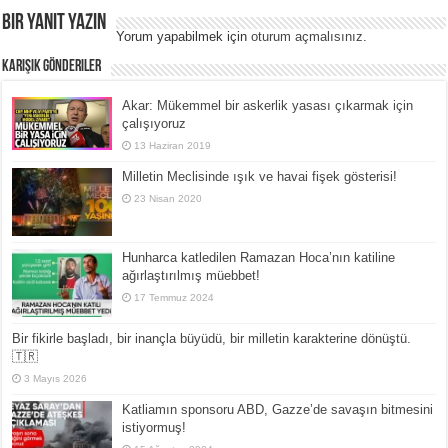
Bir yanıt yazın
Yorum yapabilmek için
oturum açmalısınız
.
Karışık Gönderiler
Akar: Mükemmel bir askerlik yasası çıkarmak için
çalışıyoruz
13 Haziran 2019
Milletin Meclisinde ışık ve havai fişek gösterisi!
23 Nisan 2020
Hunharca katledilen Ramazan Hoca’nın katiline
ağırlaştırılmış müebbet!
17 Temmuz 2024
Bir fikirle başladı, bir inançla büyüdü, bir milletin karakterine dönüştü.
🇹🇷
3 Mayıs 2026
Katliamın sponsoru ABD, Gazze’de savaşın bitmesini
istiyormuş!