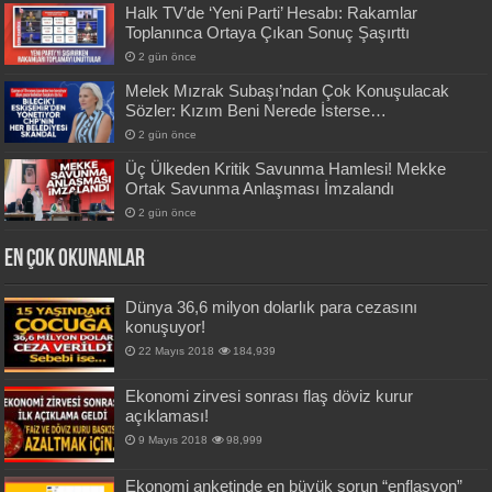
Halk TV’de ‘Yeni Parti’ Hesabı: Rakamlar
Toplanınca Ortaya Çıkan Sonuç Şaşırttı
2 gün önce
Melek Mızrak Subaşı’ndan Çok Konuşulacak
Sözler: Kızım Beni Nerede İsterse…
2 gün önce
Üç Ülkeden Kritik Savunma Hamlesi! Mekke
Ortak Savunma Anlaşması İmzalandı
2 gün önce
En Çok okunanlar
Dünya 36,6 milyon dolarlık para cezasını
konuşuyor!
22 Mayıs 2018
184,939
Ekonomi zirvesi sonrası flaş döviz kurur
açıklaması!
9 Mayıs 2018
98,999
Ekonomi anketinde en büyük sorun “enflasyon”