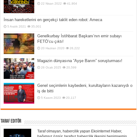
22 Nisan 2022
41,904
İnsan hareketlerini en gerçekçi taklit eden robot: Ameca
5 Aralık 2021
35,001
Genelkurbay İstihbarat Başkanı’nın emir subayı
FETÖ’cu çıktı!
20 Haziran 2020
26,222
Magazin dünyasına “Ayşe Barım” soruşturması!
26 Ocak 2025
20,599
Genel seçimlerin kaybedeni, kurultayların kazanıydı o
iş de bitti
5 Kasım 2023
20,117
Taraf Editör
Taraf olmayan, habercilik yapan Ekointernet Haber,
bağımsız özgür, tarafsız habercilik ilkesini benimsemiş