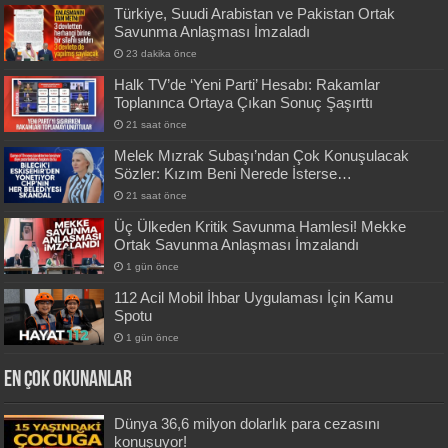
Türkiye, Suudi Arabistan ve Pakistan Ortak
Savunma Anlaşması İmzaladı
23 dakika önce
Halk TV’de ‘Yeni Parti’ Hesabı: Rakamlar
Toplanınca Ortaya Çıkan Sonuç Şaşırttı
21 saat önce
Melek Mızrak Subaşı’ndan Çok Konuşulacak
Sözler: Kızım Beni Nerede İsterse…
21 saat önce
Üç Ülkeden Kritik Savunma Hamlesi! Mekke
Ortak Savunma Anlaşması İmzalandı
1 gün önce
112 Acil Mobil İhbar Uygulaması İçin Kamu
Spotu
1 gün önce
En Çok okunanlar
Dünya 36,6 milyon dolarlık para cezasını
konuşuyor!