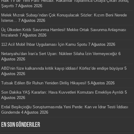
Halk TV’de ‘Yeni Parti’ Hesabı: Rakamlar Toplanınca Ortaya Çıkan Sonuç
Şaşırttı
7 Ağustos 2026
Melek Mızrak Subaşı’ndan Çok Konuşulacak Sözler: Kızım Beni Nerede
İsterse…
7 Ağustos 2026
Üç Ülkeden Kritik Savunma Hamlesi! Mekke Ortak Savunma Anlaşması
İmzalandı
7 Ağustos 2026
112 Acil Mobil İhbar Uygulaması İçin Kamu Spotu
7 Ağustos 2026
Netanyahu’dan İran’a Sert Uyarı: Nükleer Silaha İzin Vermeyeceğiz
6
Ağustos 2026
ABD’nin füze kalkanında kritik kayıp iddiası! Körfez’de endişe büyüyor
5
Ağustos 2026
Tutsak Edilen Bir Ruhun Yeniden Diriliş Hikayesi!
5 Ağustos 2026
Son Dakika YAŞ Kararları: Hava Kuvvetleri Komutanı Emekliye Ayrıldı
5
Ağustos 2026
Erdal Beşikçioğlu Soruşturmasında Yeni Perde: Kan ve İdrar Testi İddiası
Gündemde
4 Ağustos 2026
En Son Gönderiler