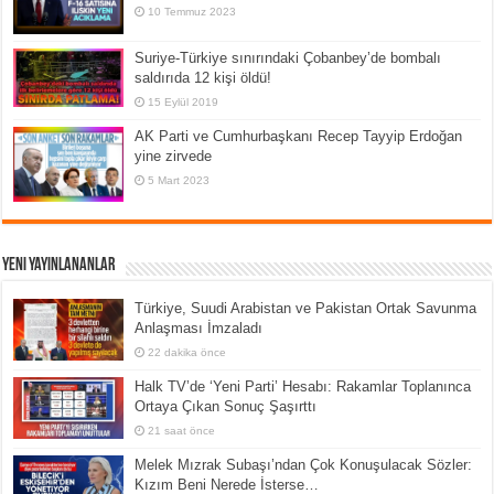
10 Temmuz 2023
Suriye-Türkiye sınırındaki Çobanbey’de bombalı
saldırıda 12 kişi öldü!
15 Eylül 2019
AK Parti ve Cumhurbaşkanı Recep Tayyip Erdoğan
yine zirvede
5 Mart 2023
Yeni Yayınlananlar
Türkiye, Suudi Arabistan ve Pakistan Ortak Savunma
Anlaşması İmzaladı
22 dakika önce
Halk TV’de ‘Yeni Parti’ Hesabı: Rakamlar Toplanınca
Ortaya Çıkan Sonuç Şaşırttı
21 saat önce
Melek Mızrak Subaşı’ndan Çok Konuşulacak Sözler:
Kızım Beni Nerede İsterse…