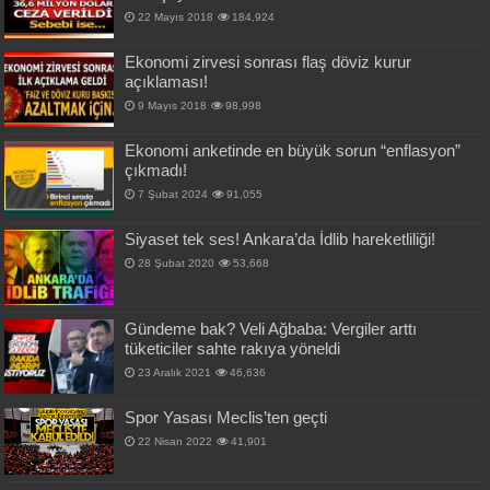
22 Mayıs 2018
184,924
Ekonomi zirvesi sonrası flaş döviz kurur
açıklaması!
9 Mayıs 2018
98,998
Ekonomi anketinde en büyük sorun “enflasyon”
çıkmadı!
7 Şubat 2024
91,055
Siyaset tek ses! Ankara’da İdlib hareketliliği!
28 Şubat 2020
53,668
Gündeme bak? Veli Ağbaba: Vergiler arttı
tüketiciler sahte rakıya yöneldi
23 Aralık 2021
46,636
Spor Yasası Meclis’ten geçti
22 Nisan 2022
41,901