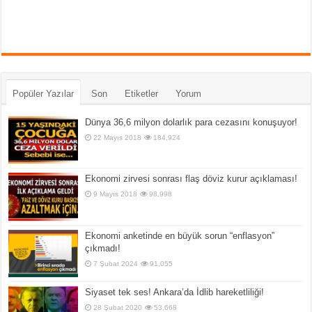
Popüler Yazılar
Son
Etiketler
Yorum
Dünya 36,6 milyon dolarlık para cezasını konuşuyor!
22 Mayıs 2018
184,924
Ekonomi zirvesi sonrası flaş döviz kurur açıklaması!
9 Mayıs 2018
98,998
Ekonomi anketinde en büyük sorun “enflasyon”
çıkmadı!
7 Şubat 2024
91,055
Siyaset tek ses! Ankara’da İdlib hareketliliği!
28 Şubat 2020
53,668