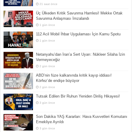
21 saat önce
Üç Ülkeden Kritik Savunma Hamlesi! Mekke Ortak
Savunma Anlaşması İmzalandı
1 gün önce
112 Acil Mobil İhbar Uygulaması İçin Kamu Spotu
1 gün önce
Netanyahu’dan İran’a Sert Uyarı: Nükleer Silaha İzin
Vermeyeceğiz
2 gün önce
ABD’nin füze kalkanında kritik kayıp iddiası!
Körfez’de endişe büyüyor
2 gün önce
Tutsak Edilen Bir Ruhun Yeniden Diriliş Hikayesi!
3 gün önce
Son Dakika YAŞ Kararları: Hava Kuvvetleri Komutanı
Emekliye Ayrıldı
3 gün önce