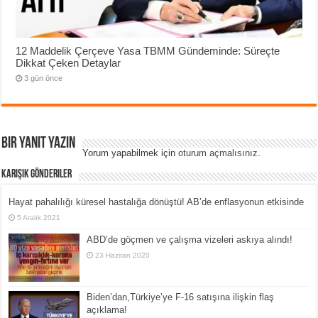
12 Maddelik Çerçeve Yasa TBMM Gündeminde: Süreçte
Dikkat Çeken Detaylar
3 gün önce
Bir yanıt yazın
Yorum yapabilmek için
oturum açmalısınız
.
Karışık Gönderiler
Hayat pahalılığı küresel hastalığa dönüştü! AB’de enflasyonun etkisinde
5 Aralık 2021
ABD’de göçmen ve çalışma vizeleri askıya alındı!
23 Haziran 2020
Biden’dan,Türkiye’ye F-16 satışına ilişkin flaş
açıklama!