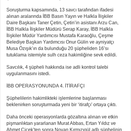
Soruşturma kapsamında, 13 savcı tarafından ifadesi
alınan aralarında İBB Basın Yayın ve Halkla İlişkiler
Daire Başkanı Taner Çetin, Çetin’in asistanı Arzu Can,
İBB Halkla İlişkiler Müdürü Serap Karay, İBB Halkla
İlişkiler Müdür Yardımcısı Mustafa Karaoğlu, Çeşme
Belediye Başkan Yardımcısı Onur Gülin ve ayniyatçı
Musa Özışık’ın da bulunduğu 20 şüpheliden 16’sı
tutuklama istemiyle sulh ceza hakimliğine sevk edildi.
Savcılık, 4 şüpheli hakkında ise adli kontrol talebi
uygulanmasını istedi.
İBB OPERASYONUNDA 4. İTİRAFÇI
Şüphelilerin hakimlikteki işlemlerine başlanması
beklenirken soruşturmada yeni bir ‘itirafçı’ ortaya çıktı.
Daha önceki operasyonlarda gözaltına alınan ve etkin
pişmanlıktan yararlanan Murat Abbas, Ertan Yıldız ve
Ahmet Çiçek’ten sonra Noyan Kırmızıgül adlı şüphelinin