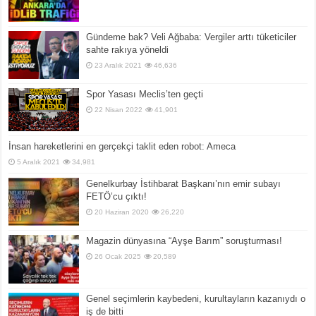
Gündeme bak? Veli Ağbaba: Vergiler arttı tüketiciler
sahte rakıya yöneldi
23 Aralık 2021
46,636
Spor Yasası Meclis’ten geçti
22 Nisan 2022
41,901
İnsan hareketlerini en gerçekçi taklit eden robot: Ameca
5 Aralık 2021
34,981
Genelkurbay İstihbarat Başkanı’nın emir subayı
FETÖ’cu çıktı!
20 Haziran 2020
26,220
Magazin dünyasına “Ayşe Barım” soruşturması!
26 Ocak 2025
20,589
Genel seçimlerin kaybedeni, kurultayların kazanıydı o
iş de bitti