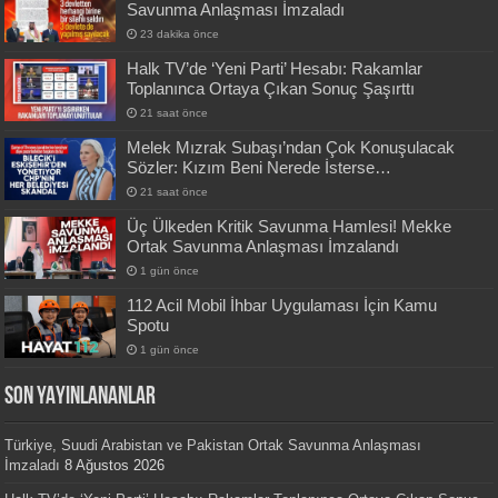
Savunma Anlaşması İmzaladı
23 dakika önce
Halk TV’de ‘Yeni Parti’ Hesabı: Rakamlar
Toplanınca Ortaya Çıkan Sonuç Şaşırttı
21 saat önce
Melek Mızrak Subaşı’ndan Çok Konuşulacak
Sözler: Kızım Beni Nerede İsterse…
21 saat önce
Üç Ülkeden Kritik Savunma Hamlesi! Mekke
Ortak Savunma Anlaşması İmzalandı
1 gün önce
112 Acil Mobil İhbar Uygulaması İçin Kamu
Spotu
1 gün önce
SON YAYINLANANLAR
Türkiye, Suudi Arabistan ve Pakistan Ortak Savunma Anlaşması
İmzaladı
8 Ağustos 2026