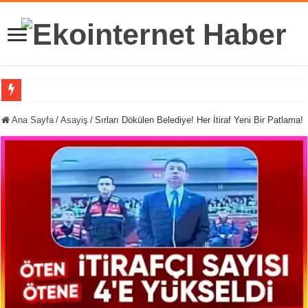
112 Acil Mobil İhbar Uygulama
Ana Sayfa
/
Asayiş
/
Sırları Dökülen Belediye! Her İtiraf Yeni Bir Patlama!