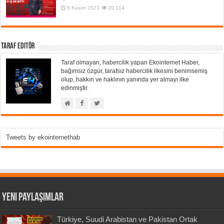
5 Kasım 2023
20,114
Taraf Editör
Taraf olmayan, habercilik yapan Ekointernet Haber,
bağımsız özgür, tarafsız habercilik ilkesini benimsemiş
olup, hakkın ve haklının yanında yer almayı ilke
edinmiştir.
Tweets by ekointernethab
Yeni Paylaşımlar
Türkiye, Suudi Arabistan ve Pakistan Ortak