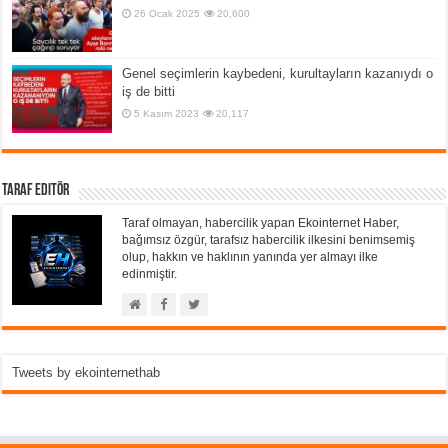
26 Ocak 2025
20,600
Genel seçimlerin kaybedeni, kurultayların kazanıydı o
iş de bitti
5 Kasım 2023
20,117
Taraf Editör
Taraf olmayan, habercilik yapan Ekointernet Haber,
bağımsız özgür, tarafsız habercilik ilkesini benimsemiş
olup, hakkın ve haklının yanında yer almayı ilke
edinmiştir.
Tweets by ekointernethab