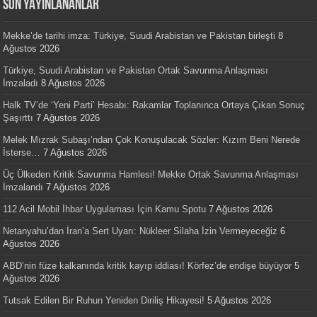
SON YAYINLANANLAR
Mekke’de tarihi imza: Türkiye, Suudi Arabistan ve Pakistan birleşti
8
Ağustos 2026
Türkiye, Suudi Arabistan ve Pakistan Ortak Savunma Anlaşması
İmzaladı
8 Ağustos 2026
Halk TV’de ‘Yeni Parti’ Hesabı: Rakamlar Toplanınca Ortaya Çıkan Sonuç
Şaşırttı
7 Ağustos 2026
Melek Mızrak Subaşı’ndan Çok Konuşulacak Sözler: Kızım Beni Nerede
İsterse…
7 Ağustos 2026
Üç Ülkeden Kritik Savunma Hamlesi! Mekke Ortak Savunma Anlaşması
İmzalandı
7 Ağustos 2026
112 Acil Mobil İhbar Uygulaması İçin Kamu Spotu
7 Ağustos 2026
Netanyahu’dan İran’a Sert Uyarı: Nükleer Silaha İzin Vermeyeceğiz
6
Ağustos 2026
ABD’nin füze kalkanında kritik kayıp iddiası! Körfez’de endişe büyüyor
5
Ağustos 2026
Tutsak Edilen Bir Ruhun Yeniden Diriliş Hikayesi!
5 Ağustos 2026