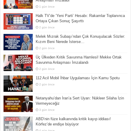
Anlaşması İmzaladı
1 gün önce
Halk TV’de ‘Yeni Parti’ Hesabı: Rakamlar Toplanınca
Ortaya Çıkan Sonuç Şaşırttı
2 gün önce
Melek Mızrak Subaşı’ndan Çok Konuşulacak Sözler:
Kızım Beni Nerede İsterse…
2 gün önce
Üç Ülkeden Kritik Savunma Hamlesi! Mekke Ortak
Savunma Anlaşması İmzalandı
2 gün önce
112 Acil Mobil İhbar Uygulaması İçin Kamu Spotu
2 gün önce
Netanyahu’dan İran’a Sert Uyarı: Nükleer Silaha İzin
Vermeyeceğiz
3 gün önce
ABD’nin füze kalkanında kritik kayıp iddiası!
Körfez’de endişe büyüyor
4 gün önce