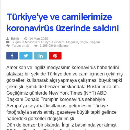
Türkiye’ye ve camilerimize
koronavirüs üzerinde saldırı!
Editör
14 Mart 2020
Bugünün Manşetleri
,
Dünya
,
Gündem
,
Magazin
,
Sağlık
,
Yaşam
Yorum bırak
1,196 Görüntülenme
Amerikan ve İngiliz medyasının koronavirüs haberlerini
alakasız bir şekilde Türkiye’den ve cami içinden çekilmiş
görselleri kullanarak algı yapmaya çalışması büyük tepki
çekmişti. Şimdi de benzer bir skandala Ruslar imza attı.
Geçtiğimiz günlerde New York Times (NYT) ABD
Başkanı Donald Trump’ın koronavirüs sebebiyle
Avrupa’ya seyahat kısıtlaması getirmesini Türkiye
fotoğrafıyla servis etmiş, gazeteye büyük tepki gelince
haberdeki görseller değiştirilmişti.
Dün de benzer bir skandal İngiliz basınında yer almıştı.