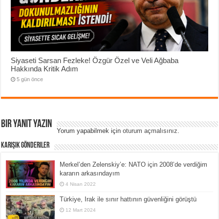
Siyaseti Sarsan Fezleke! Özgür Özel ve Veli Ağbaba
Hakkında Kritik Adım
5 gün önce
Bir yanıt yazın
Yorum yapabilmek için
oturum açmalısınız
.
Karışık Gönderiler
Merkel’den Zelenskiy’e: NATO için 2008’de verdiğim
kararın arkasındayım
4 Nisan 2022
Türkiye, Irak ile sınır hattının güvenliğini görüştü
12 Mart 2024