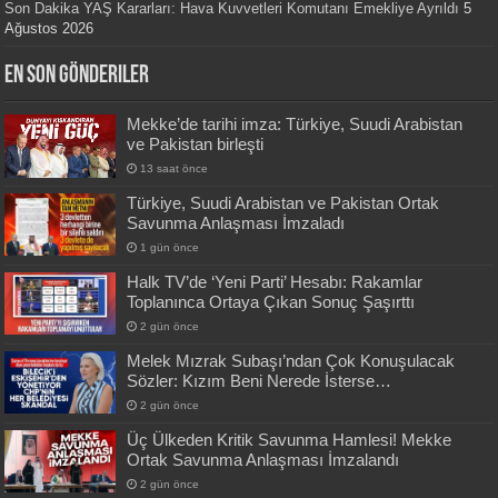
Son Dakika YAŞ Kararları: Hava Kuvvetleri Komutanı Emekliye Ayrıldı
5
Ağustos 2026
En Son Gönderiler
Mekke’de tarihi imza: Türkiye, Suudi Arabistan
ve Pakistan birleşti
13 saat önce
Türkiye, Suudi Arabistan ve Pakistan Ortak
Savunma Anlaşması İmzaladı
1 gün önce
Halk TV’de ‘Yeni Parti’ Hesabı: Rakamlar
Toplanınca Ortaya Çıkan Sonuç Şaşırttı
2 gün önce
Melek Mızrak Subaşı’ndan Çok Konuşulacak
Sözler: Kızım Beni Nerede İsterse…
2 gün önce
Üç Ülkeden Kritik Savunma Hamlesi! Mekke
Ortak Savunma Anlaşması İmzalandı
2 gün önce