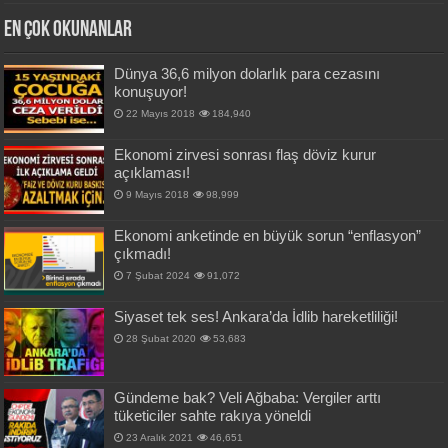
En Çok okunanlar
Dünya 36,6 milyon dolarlık para cezasını
konuşuyor!
22 Mayıs 2018
184,940
Ekonomi zirvesi sonrası flaş döviz kurur
açıklaması!
9 Mayıs 2018
98,999
Ekonomi anketinde en büyük sorun “enflasyon”
çıkmadı!
7 Şubat 2024
91,072
Siyaset tek ses! Ankara’da İdlib hareketliliği!
28 Şubat 2020
53,683
Gündeme bak? Veli Ağbaba: Vergiler arttı
tüketiciler sahte rakıya yöneldi
23 Aralık 2021
46,651