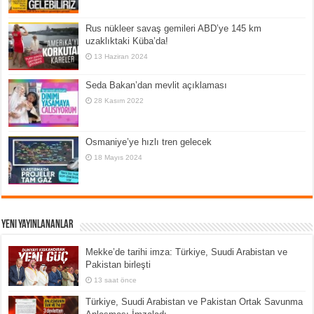
Rus nükleer savaş gemileri ABD’ye 145 km
uzaklıktaki Küba’da!
13 Haziran 2024
Seda Bakan’dan mevlit açıklaması
28 Kasım 2022
Osmaniye’ye hızlı tren gelecek
18 Mayıs 2024
Yeni Yayınlananlar
Mekke’de tarihi imza: Türkiye, Suudi Arabistan ve
Pakistan birleşti
13 saat önce
Türkiye, Suudi Arabistan ve Pakistan Ortak Savunma