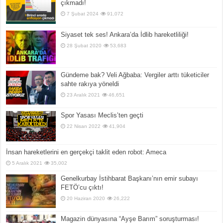
çıkmadı!
7 Şubat 2024
91,072
Siyaset tek ses! Ankara’da İdlib hareketliliği!
28 Şubat 2020
53,683
Gündeme bak? Veli Ağbaba: Vergiler arttı tüketiciler
sahte rakıya yöneldi
23 Aralık 2021
46,651
Spor Yasası Meclis’ten geçti
22 Nisan 2022
41,904
İnsan hareketlerini en gerçekçi taklit eden robot: Ameca
5 Aralık 2021
35,002
Genelkurbay İstihbarat Başkanı’nın emir subayı
FETÖ’cu çıktı!
20 Haziran 2020
26,222
Magazin dünyasına “Ayşe Barım” soruşturması!