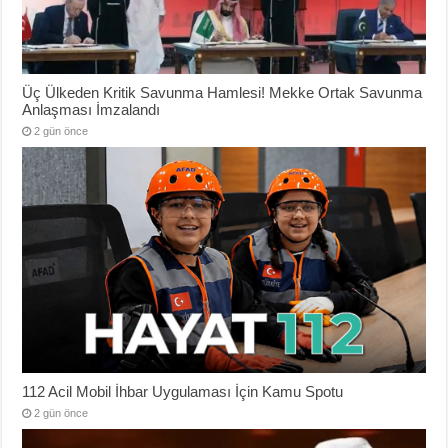
Üç Ülkeden Kritik Savunma Hamlesi! Mekke Ortak Savunma
Anlaşması İmzalandı
2 gün önce
112 Acil Mobil İhbar Uygulaması İçin Kamu Spotu
2 gün önce