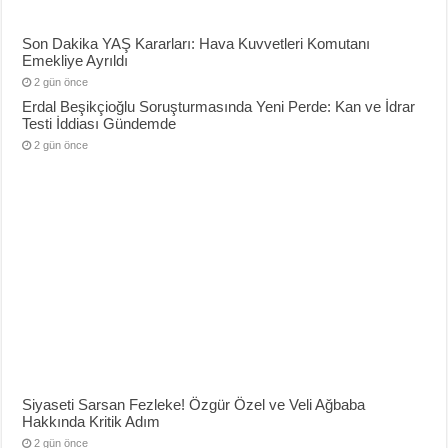
Son Dakika YAŞ Kararları: Hava Kuvvetleri Komutanı
Emekliye Ayrıldı
2 gün önce
Erdal Beşikçioğlu Soruşturmasında Yeni Perde: Kan ve İdrar
Testi İddiası Gündemde
2 gün önce
Siyaseti Sarsan Fezleke! Özgür Özel ve Veli Ağbaba
Hakkında Kritik Adım
2 gün önce