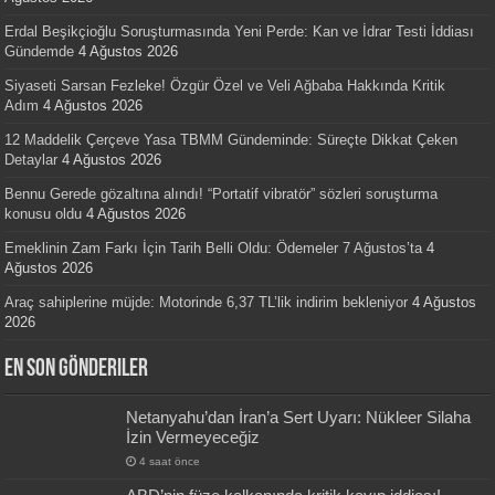
Erdal Beşikçioğlu Soruşturmasında Yeni Perde: Kan ve İdrar Testi İddiası
Gündemde
4 Ağustos 2026
Siyaseti Sarsan Fezleke! Özgür Özel ve Veli Ağbaba Hakkında Kritik
Adım
4 Ağustos 2026
12 Maddelik Çerçeve Yasa TBMM Gündeminde: Süreçte Dikkat Çeken
Detaylar
4 Ağustos 2026
Bennu Gerede gözaltına alındı! “Portatif vibratör” sözleri soruşturma
konusu oldu
4 Ağustos 2026
Emeklinin Zam Farkı İçin Tarih Belli Oldu: Ödemeler 7 Ağustos’ta
4
Ağustos 2026
Araç sahiplerine müjde: Motorinde 6,37 TL’lik indirim bekleniyor
4 Ağustos
2026
En Son Gönderiler
Netanyahu’dan İran’a Sert Uyarı: Nükleer Silaha
İzin Vermeyeceğiz
4 saat önce