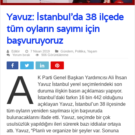
Yavuz: İstanbul’da 38 ilçede
tüm oyların sayımı için
başvuruyoruz
Editör
7 Nisan 2019
Gündem
,
Politika
,
Yaşam
Yorum bırak
906 Görüntülenme
A
K Parti Genel Başkan Yardımcısı Ali İhsan
Yavuz İstanbul yerel seçimlerindeki son
duruma ilişkin basın açıklaması yapıyor.
İstanbul’daki farkın 16 bin 442 olduğunu
açıklayan Yavuz, İstanbul’un 38 ilçesinde
tüm oyların yeniden sayılması için başvuruda
bulunacaklarını ifade etti. Yavuz, seçimde bir çok
usulsüzlük yapıldığını ileri sürerek bazı iddialar ortaya
attı. Yavuz, “Planlı ve organize bir şeyler var. Sonuna