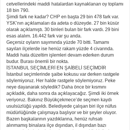
cetvellerindeki maddi hatalardan kaynaklanan oy toplamı
18 bin 790.
Şimdi fark ne kadar? CHP en başta 29 bin 478 fark var.
YSK’nın açıklamaları da adeta o düzeyde. 27 bin küsür
olarak açıklamıştı. 30 binleri bulan bir fark vardı. 29 bini
esas alalım. 16.442 fark var şu anda.
Geçersiz oyların sayımında yüzde 70 bitti. Tamamı
sayılan ilçelerde ise henüz rakam yüzde 4 civarında.
Maddi hata düzeltim işlemleri devam ederken durum
budur. Burası önemli bir nokta.
İSTANBUL SEÇİMLERİ EN ŞAİBELİ SEÇİMDİR
İstanbul seçimlerinde şaibe kokusu var derken rastgele
söylemiyoruz. Her halde rastgele söylemiyoruz. Peke
neye dayanarak söyledik? Daha önce bir kısmını
açıkladık, daha sonra da açıklayacağız. Şimdi iki örnek
veriyoruz. Bakınız Büyükçekmece’de seçmen kaydı
usulsüzlüğü yapıldı. Belediyede çalışan biri ilçe nüfus
müdürlüğünde çalışmaya başlıyor ve bir şeyler oluyor.
Bazen başkalarının yazdıklarına, henüz ruhsatı
alınmamış binalara ilçe dışından, il dışından bazı