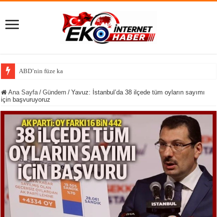
ABD’nin füze kalkanında kritik kayıp iddi
Ana Sayfa
/
Gündem
/
Yavuz: İstanbul’da 38 ilçede tüm oyların sayımı
için başvuruyoruz