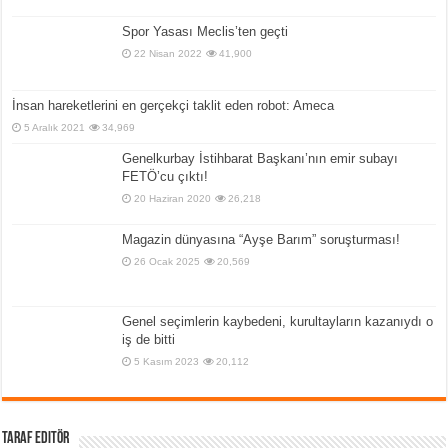
Spor Yasası Meclis’ten geçti
22 Nisan 2022
41,900
İnsan hareketlerini en gerçekçi taklit eden robot: Ameca
5 Aralık 2021
34,969
Genelkurbay İstihbarat Başkanı’nın emir subayı
FETÖ’cu çıktı!
20 Haziran 2020
26,218
Magazin dünyasına “Ayşe Barım” soruşturması!
26 Ocak 2025
20,569
Genel seçimlerin kaybedeni, kurultayların kazanıydı o
iş de bitti
5 Kasım 2023
20,112
Taraf Editör