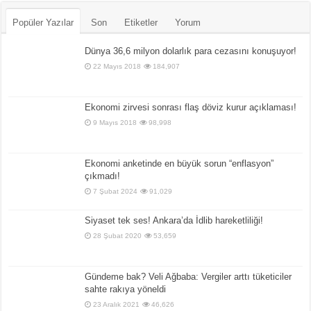
Popüler Yazılar
Son
Etiketler
Yorum
Dünya 36,6 milyon dolarlık para cezasını konuşuyor!
22 Mayıs 2018
184,907
Ekonomi zirvesi sonrası flaş döviz kurur açıklaması!
9 Mayıs 2018
98,998
Ekonomi anketinde en büyük sorun “enflasyon”
çıkmadı!
7 Şubat 2024
91,029
Siyaset tek ses! Ankara’da İdlib hareketliliği!
28 Şubat 2020
53,659
Gündeme bak? Veli Ağbaba: Vergiler arttı tüketiciler
sahte rakıya yöneldi
23 Aralık 2021
46,626