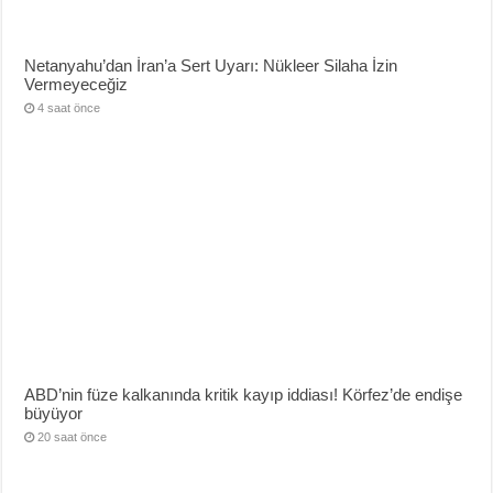
Netanyahu’dan İran’a Sert Uyarı: Nükleer Silaha İzin
Vermeyeceğiz
4 saat önce
ABD’nin füze kalkanında kritik kayıp iddiası! Körfez’de endişe
büyüyor
20 saat önce