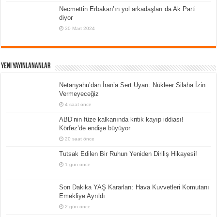
Necmettin Erbakan’ın yol arkadaşları da Ak Parti
diyor
30 Mart 2024
Yeni Yayınlananlar
Netanyahu’dan İran’a Sert Uyarı: Nükleer Silaha İzin
Vermeyeceğiz
4 saat önce
ABD’nin füze kalkanında kritik kayıp iddiası!
Körfez’de endişe büyüyor
20 saat önce
Tutsak Edilen Bir Ruhun Yeniden Diriliş Hikayesi!
1 gün önce
Son Dakika YAŞ Kararları: Hava Kuvvetleri Komutanı
Emekliye Ayrıldı
2 gün önce