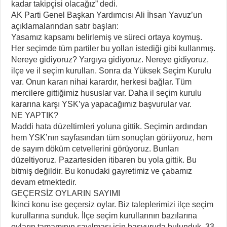
kadar takipçisi olacağız” dedi.
AK Parti Genel Başkan Yardımcısı Ali İhsan Yavuz’un
açıklamalarından satır başları:
Yasamız kapsamı belirlemiş ve süreci ortaya koymuş.
Her seçimde tüm partiler bu yolları istediği gibi kullanmış.
Nereye gidiyoruz? Yargıya gidiyoruz. Nereye gidiyoruz,
ilçe ve il seçim kurulları. Sonra da Yüksek Seçim Kurulu
var. Onun kararı nihai karardır, herkesi bağlar. Tüm
mercilere gittiğimiz hususlar var. Daha il seçim kurulu
kararına karşı YSK’ya yapacağımız başvurular var.
NE YAPTIK?
Maddi hata düzeltimleri yoluna gittik. Seçimin ardından
hem YSK’nın sayfasından tüm sonuçları görüyoruz, hem
de sayım döküm cetvellerini görüyoruz. Bunları
düzeltiyoruz. Pazartesiden itibaren bu yola gittik. Bu
bitmiş değildir. Bu konudaki gayretimiz ve çabamız
devam etmektedir.
GEÇERSİZ OYLARIN SAYIMI
İkinci konu ise geçersiz oylar. Biz taleplerimizi ilçe seçim
kurullarına sunduk. İlçe seçim kurullarının bazılarına
oyların tamamının sayılması için başvuruda bulunduk. 33