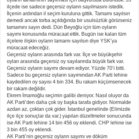
ilçede ise sadece geçersiz oyların sayılmasını istedik.
İlçenin ardından il seçim kuruluna gittik. Tamamı sayılsın
demedi ancak torba açıldığında bir usulsüzlük görürseniz
tamamını sayın dedi. Dün Beyoğlu için tüm oyların
sayımı konusunda müracaat ettik. Bugün ise kalan tüm
ilçelere ilişkin oyların tamamı sayılsın diye YSK’ya
müracaat edeceğiz.
Geçersiz oyların arasında fark var. İlçe ve büyükşehir
oyları arasında geçersiz oy sayılarında büyük fark var.
Geçersiz oyların sayımı devam ediyor. Yüzde 70’i bitti.
Sadece bu geçersiz oyların sayımından AK Parti lehine
kaydedilen oy sayısı 4 bin 334. Bu rakam küçümsenecek
bir rakam değildir.
Ekrem İmamoğlu seçimin galibi deniyor. Nasıl oluyor da
AK Parti’den daha çok oy başka tarafa gidiyor. Normalde
azdan az, çoktan çok gider. İstanbul genelinde (Elimizde
ilçe ilçe sonuçlar da var.) yapılan düzeltmeler sonucunda
ise AK Parti lehine 14 bin 456 oy eklendi. CHP lehine ise
3 bin 455 oy eklendi.
AK Parti’nin geçersiz oyların sayımı ve döküm