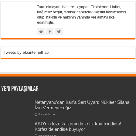
Taraf olmayan, habercilik yapan Ekointernet Haber,
bağımsız özgür, tarafsız habercilik ilkesini benimsemiş
olup, hakkın ve haklının yanında yer almayı ilke
edinmiştir.
Tweets by ekointernethab
Yeni Paylaşımlar
Netanyahu’dan İran’a Sert Uyarı: Nükleer Silaha
İzin Vermeyeceğiz
4 saat önce
ABD’nin füze kalkanında kritik kayıp iddiası!
Körfez’de endişe büyüyor
20 saat önce