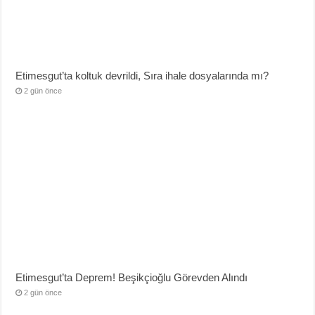
Etimesgut’ta koltuk devrildi, Sıra ihale dosyalarında mı?
2 gün önce
Etimesgut’ta Deprem! Beşikçioğlu Görevden Alındı
2 gün önce