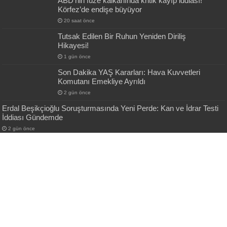
ABD’nin füze kalkanında kritik kayıp iddiası!
Körfez’de endişe büyüyor
20 saat önce
Tutsak Edilen Bir Ruhun Yeniden Diriliş
Hikayesi!
1 gün önce
Son Dakika YAŞ Kararları: Hava Kuvvetleri
Komutanı Emekliye Ayrıldı
2 gün önce
Erdal Beşikçioğlu Soruşturmasında Yeni Perde: Kan ve İdrar Testi
İddiası Gündemde
2 gün önce
En Çok okunanlar
Dünya 36,6 milyon dolarlık para cezasını
konuşuyor!
22 Mayıs 2018
184,907
Ekonomi zirvesi sonrası flaş döviz kurur
açıklaması!