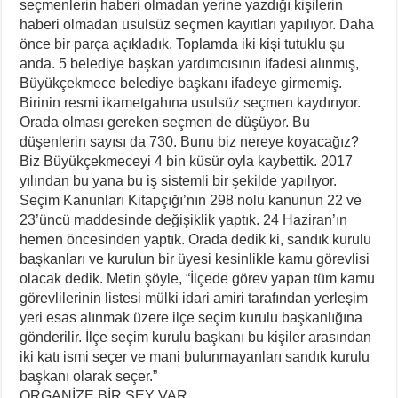
seçmenlerin haberi olmadan yerine yazdığı kişilerin
haberi olmadan usulsüz seçmen kayıtları yapılıyor. Daha
önce bir parça açıkladık. Toplamda iki kişi tutuklu şu
anda. 5 belediye başkan yardımcısının ifadesi alınmış,
Büyükçekmece belediye başkanı ifadeye girmemiş.
Birinin resmi ikametgahına usulsüz seçmen kaydırıyor.
Orada olması gereken seçmen de düşüyor. Bu
düşenlerin sayısı da 730. Bunu biz nereye koyacağız?
Biz Büyükçekmeceyi 4 bin küsür oyla kaybettik. 2017
yılından bu yana bu iş sistemli bir şekilde yapılıyor.
Seçim Kanunları Kitapçığı’nın 298 nolu kanunun 22 ve
23’üncü maddesinde değişiklik yaptık. 24 Haziran’ın
hemen öncesinden yaptık. Orada dedik ki, sandık kurulu
başkanları ve kurulun bir üyesi kesinlikle kamu görevlisi
olacak dedik. Metin şöyle, “İlçede görev yapan tüm kamu
görevlilerinin listesi mülki idari amiri tarafından yerleşim
yeri esas alınmak üzere ilçe seçim kurulu başkanlığına
gönderilir. İlçe seçim kurulu başkanı bu kişiler arasından
iki katı ismi seçer ve mani bulunmayanları sandık kurulu
başkanı olarak seçer.”
ORGANİZE BİR ŞEY VAR