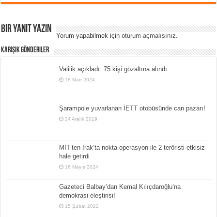
Bir yanıt yazın
Yorum yapabilmek için
oturum açmalısınız
.
Karışık Gönderiler
Valilik açıkladı: 75 kişi gözaltına alındı
18 Mart 2024
Şarampole yuvarlanan İETT otobüsünde can pazarı!
24 Aralık 2019
MİT’ten Irak’ta nokta operasyon ile 2 teröristi etkisiz
hale getirdi
16 Mayıs 2024
Gazeteci Balbay’dan Kemal Kılıçdaroğlu’na
demokrasi eleştirisi!
15 Şubat 2022