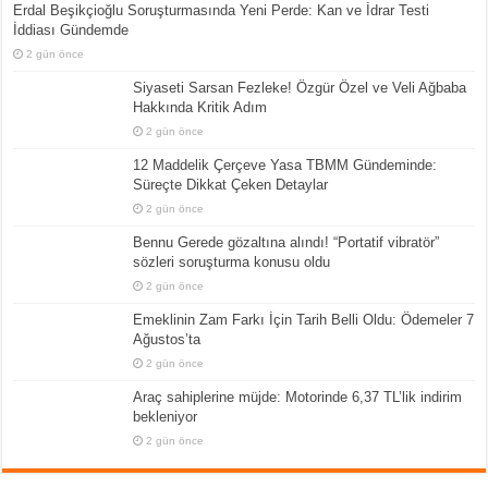
Erdal Beşikçioğlu Soruşturmasında Yeni Perde: Kan ve İdrar Testi
İddiası Gündemde
2 gün önce
Siyaseti Sarsan Fezleke! Özgür Özel ve Veli Ağbaba
Hakkında Kritik Adım
2 gün önce
12 Maddelik Çerçeve Yasa TBMM Gündeminde:
Süreçte Dikkat Çeken Detaylar
2 gün önce
Bennu Gerede gözaltına alındı! “Portatif vibratör”
sözleri soruşturma konusu oldu
2 gün önce
Emeklinin Zam Farkı İçin Tarih Belli Oldu: Ödemeler 7
Ağustos’ta
2 gün önce
Araç sahiplerine müjde: Motorinde 6,37 TL’lik indirim
bekleniyor
2 gün önce