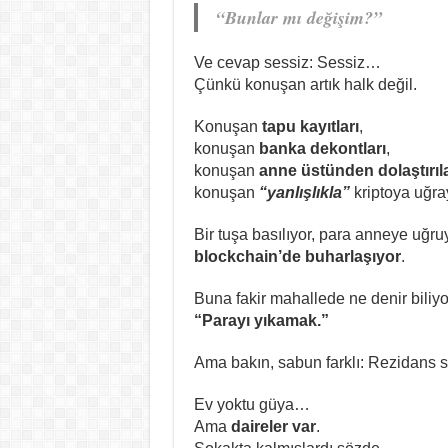
“Bunlar mı değişim?”
Ve cevap sessiz: Sessiz…
Çünkü konuşan artık halk değil.
Konuşan
tapu kayıtları
,
konuşan
banka dekontları
,
konuşan
anne üstünden dolaştırıla
konuşan
“yanlışlıkla”
kriptoya uğray
Bir tuşa basılıyor, para anneye uğru
blockchain’de buharlaşıyor
.
Buna fakir mahallede ne denir bili
“Parayı yıkamak.”
Ama bakın, sabun farklı: Rezidans s
Ev yoktu güya…
Ama
daireler var
.