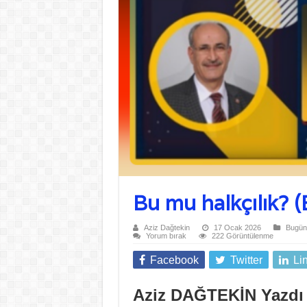
Bu mu halkçılık? (
Aziz Dağtekin
17 Ocak 2026
Bugün
Yorum bırak
222 Görüntülenme
Facebook
Twitter
Li
Aziz DAĞTEKİN Yazdı