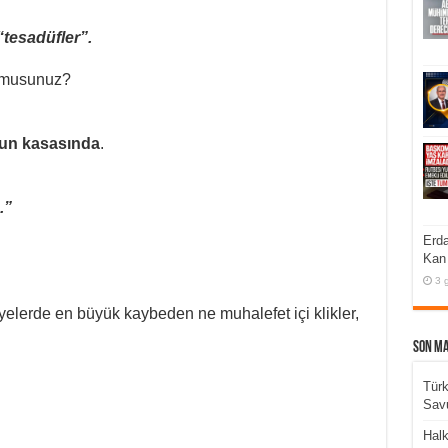
“tesadüfler”.
r musunuz?
’un kasasında
.
.”
Erda
Kan 
3 
yelerde en büyük kaybeden ne muhalefet içi klikler,
Son M
Türk
Sav
Halk