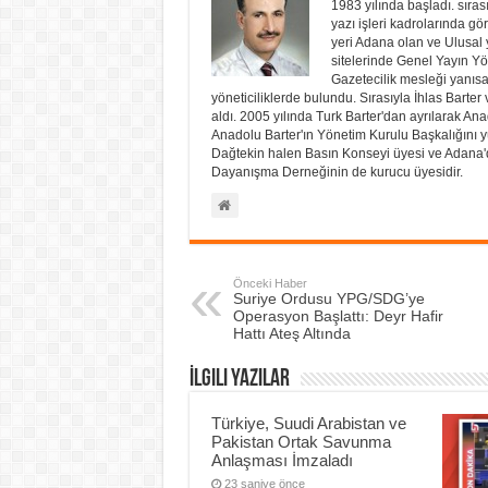
1983 yılında başladı. sıra
yazı işleri kadrolarında g
yeri Adana olan ve Ulusal 
sitelerinde Genel Yayın Yö
Gazetecilik mesleği yanısa
yöneticiliklerde bulundu. Sırasıyla İhlas Barte
aldı. 2005 yılında Turk Barter'dan ayrılarak Ana
Anadolu Barter'ın Yönetim Kurulu Başkalığını y
Dağtekin halen Basın Konseyi üyesi ve Adana'd
Dayanışma Derneğinin de kurucu üyesidir.
Önceki Haber
Suriye Ordusu YPG/SDG’ye
Operasyon Başlattı: Deyr Hafir
Hattı Ateş Altında
İlgili Yazılar
Türkiye, Suudi Arabistan ve
Pakistan Ortak Savunma
Anlaşması İmzaladı
23 saniye önce