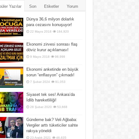
üler Yazılar
Son
Etiketler
Yorum
Dünya 36,6 milyon dolarlık
para cezasını konuşuyor!
22 Mayıs 2018
184,920
Ekonomi zirvesi sonrası flaş
döviz kurur açıklaması!
9 Mayıs 2018
98,998
Ekonomi anketinde en büyük
sorun “enflasyon” çıkmadı!
7 Şubat 2024
91,053
Siyaset tek ses! Ankara’da
İdlib hareketliliği!
28 Şubat 2020
53,668
Gündeme bak? Veli Ağbaba:
Vergiler arttı tüketiciler sahte
rakıya yöneldi
23 Aralık 2021
46,635