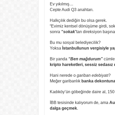
Ev yıkılmış…
Cepte Audi Q3 anahtarı.
Halkçılık dediğin bu olsa gerek.
“Evimiz kentsel dönüşüme girdi, soka
sonra
“sokak
”tan direksiyon başın
Bu mu sosyal belediyecilik?
Yoksa
İstanbullunun vergisiyle ya
Bir yanda
“Ben mağdurum”
cümle
kripto hareketleri, sessiz sedasız
Hani nerede o
gariban edebiyatı
?
Meğer garibanlık
banka dekontuna
Kadıköy’ün göbeğinde daire al, 150 b
İBB tesisinde kalıyorum de, ama
Au
dalga geçmek
.