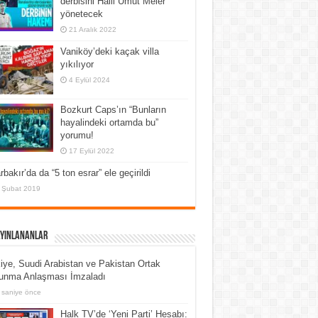
derbisini Halil Umut Meler
yönetecek
21 Aralık 2022
Vaniköy’deki kaçak villa
yıkılıyor
4 Eylül 2024
Bozkurt Caps’ın “Bunların
hayalindeki ortamda bu”
yorumu!
17 Eylül 2022
rbakır’da da “5 ton esrar” ele geçirildi
 Şubat 2019
ayınlananlar
iye, Suudi Arabistan ve Pakistan Ortak
unma Anlaşması İmzaladı
 saniye önce
Halk TV’de ‘Yeni Parti’ Hesabı: