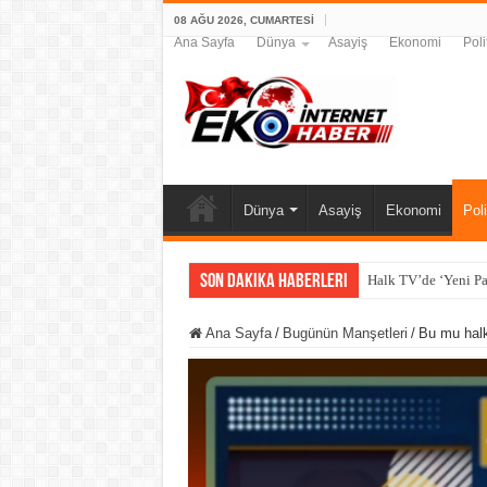
08 AĞU 2026, CUMARTESI
Ana Sayfa
Dünya
Asayiş
Ekonomi
Poli
Dünya
Asayiş
Ekonomi
Poli
Son Dakika Haberleri
Halk TV’de ‘Yeni Pa
Ana Sayfa
/
Bugünün Manşetleri
/
Bu mu halk