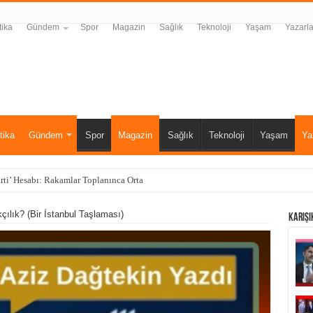
tika
Gündem
Spor
Magazin
Sağlık
Teknoloji
Yaşam
Yazarla
tika
Gündem
Spor
Magazin
Sağlık
Teknoloji
Yaşam
Ya
rti’ Hesabı: Rakamlar Toplanınca Ortaya Çıkan Sonuç Şaşırttı
çılık? (Bir İstanbul Taşlaması)
Karışı