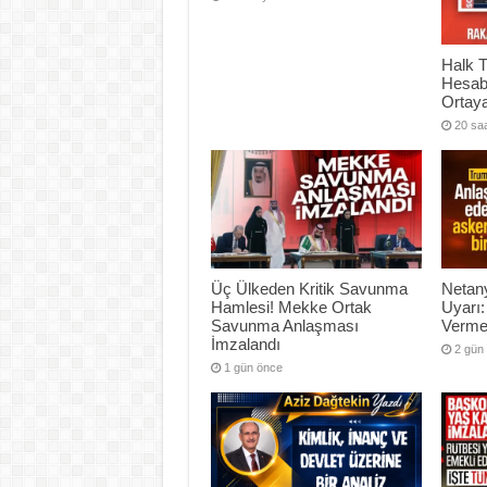
Halk T
Hesab
Ortaya
20 sa
Üç Ülkeden Kritik Savunma
Netany
Hamlesi! Mekke Ortak
Uyarı:
Savunma Anlaşması
Verme
İmzalandı
2 gün
1 gün önce