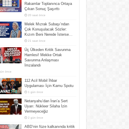
Rakamlar Toplanınca Ortaya
Çıkan Sonuç Şaşırttı
20 saat önce
Melek Mızrak Subaşı’ndan
Çok Konuşulacak Sözler:
Kızım Beni Nerede İsterse…
21 saat önce
Üç Ülkeden Kritik Savunma
Hamlesi! Mekke Ortak
Savunma Anlaşması
İmzalandı
gün önce
112 Acil Mobil İhbar
Uygulaması İçin Kamu Spotu
1 gün önce
Netanyahu’dan İran’a Sert
Uyarı: Nükleer Silaha İzin
Vermeyeceğiz
2 gün önce
ABD’nin füze kalkanında kritik