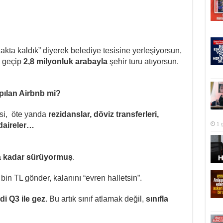
kta kaldık” diyerek belediye tesisine yerleşiyorsun,
a geçip
2,8 milyonluk arabayla
şehir turu atıyorsun.
pılan Airbnb mi?
si, öte yanda
rezidanslar, döviz transferleri,
1 
 daireler…
 kadar sürüyormuş
.
in TL gönder, kalanını “evren halletsin”.
di Q3 ile gez
. Bu artık sınıf atlamak değil,
sınıfla