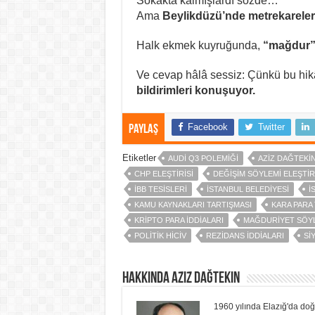
Sokakta kalmışlardı sözde…
Ama
Beylikdüzü’nde metrekareler
Halk ekmek kuyruğunda,
“mağdur
Ve cevap hâlâ sessiz: Çünkü bu hi
bildirimleri konuşuyor.
Facebook
Twitter
Paylaş
Etiketler
AUDI Q3 POLEMIĞI
AZIZ DAĞTEKIN
CHP ELEŞTIRISI
DEĞIŞIM SÖYLEMI ELEŞTIR
İBB TESISLERI
İSTANBUL BELEDIYESI
İ
KAMU KAYNAKLARI TARTIŞMASI
KARA PARA 
KRIPTO PARA IDDIALARI
MAĞDURIYET SÖY
POLITIK HICIV
REZIDANS IDDIALARI
SIY
Hakkında Aziz Dağtekin
1960 yılında Elazığ'da do