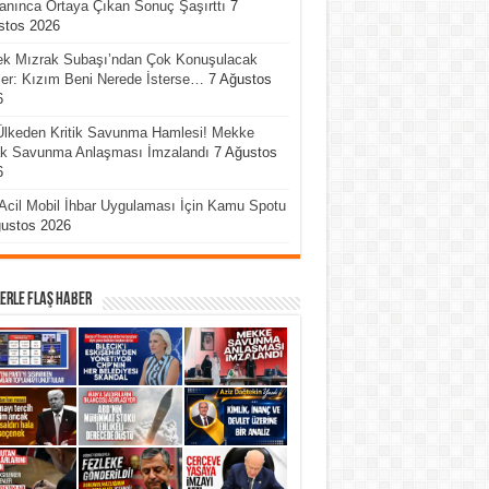
anınca Ortaya Çıkan Sonuç Şaşırttı
7
stos 2026
ek Mızrak Subaşı’ndan Çok Konuşulacak
er: Kızım Beni Nerede İsterse…
7 Ağustos
6
Ülkeden Kritik Savunma Hamlesi! Mekke
ak Savunma Anlaşması İmzalandı
7 Ağustos
6
Acil Mobil İhbar Uygulaması İçin Kamu Spotu
ğustos 2026
erle Flaş Haber