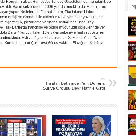
sıyla Hergün, Bulvar, Hürriyet ve Türkiye Gazetelerinde muhabirlik ve
Pop
örev aldı. Basın sektöründen 2006 yılında emekli oldu. Halen idare
yayın yapan Netinternet, Ekonet Haber, Eko İntenet Haber
netmenliği ve ekonomi ile alakalı yazı ve yorumlar yazmaktadır.
ra sigortacılık, pazarlama ve finans sektöründe üst düzey
r ve Turk Barter'da franchise ve bölge müdürlüğü görevlerinde yer
dolu Barter'ı kurdu. Halen 13'e yakın şubesiyle faaliyet gösteren
ürütmektedir. Evli ve 2 çocuk babası olan Gazeteci-Yazar Aziz
a Kurulu bulunan Çukurova Güreş Vakfı ile Elazığlılar Kültür ve
İleri
Fırat’ın Batısında Yeni Dönem:
Suriye Ordusu Deyr Hafir’e Girdi