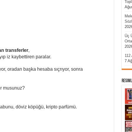
Topl
Ağu
Mel
Sözl
202
Üç 
Ort
202
n transferler
,
112 
ıp iz kaybettiren paralar.
7 A
yor, oradan başka hesaba sıçrıyor, sonra
Resiml
yor musunuz?
abunu, döviz köpüğü, kripto parfümü.