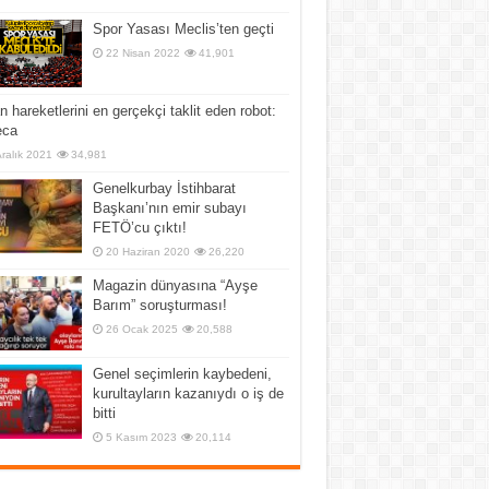
Spor Yasası Meclis’ten geçti
22 Nisan 2022
41,901
n hareketlerini en gerçekçi taklit eden robot:
ca
Aralık 2021
34,981
Genelkurbay İstihbarat
Başkanı’nın emir subayı
FETÖ’cu çıktı!
20 Haziran 2020
26,220
Magazin dünyasına “Ayşe
Barım” soruşturması!
26 Ocak 2025
20,588
Genel seçimlerin kaybedeni,
kurultayların kazanıydı o iş de
bitti
5 Kasım 2023
20,114