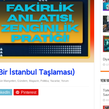
Diya
12
Bir İstanbul Taşlaması)
Yeni Y
ün Manşetleri
,
Gündem
,
Magazin
,
Politika
,
Yazarlar
,
Yorum
Türk
nkedIn
Pinterest
Sav
33