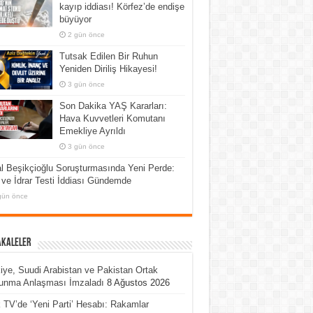
kayıp iddiası! Körfez’de endişe
büyüyor
2 gün önce
Tutsak Edilen Bir Ruhun
Yeniden Diriliş Hikayesi!
3 gün önce
Son Dakika YAŞ Kararları:
Hava Kuvvetleri Komutanı
Emekliye Ayrıldı
3 gün önce
l Beşikçioğlu Soruşturmasında Yeni Perde:
ve İdrar Testi İddiası Gündemde
gün önce
akaleler
iye, Suudi Arabistan ve Pakistan Ortak
unma Anlaşması İmzaladı
8 Ağustos 2026
 TV’de ‘Yeni Parti’ Hesabı: Rakamlar