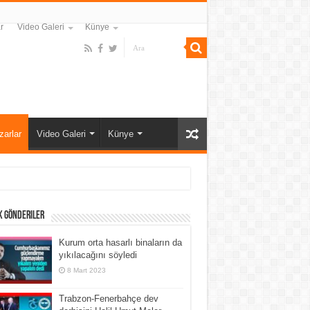
r
Video Galeri
Künye
zarlar
Video Galeri
Künye
k Gönderiler
Kurum orta hasarlı binaların da
yıkılacağını söyledi
8 Mart 2023
Trabzon-Fenerbahçe dev