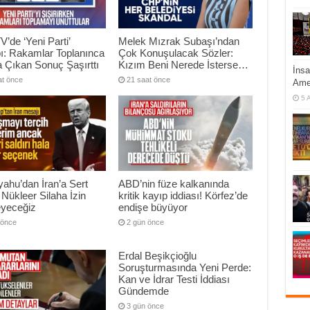
V’de ‘Yeni Parti’
Melek Mızrak Subaşı’ndan
ı: Rakamlar Toplanınca
Çok Konuşulacak Sözler:
 Çıkan Sonuç Şaşırttı
Kızım Beni Nerede İsterse…
İnsa
at önce
21 saat önce
Ame
5 
ahu’dan İran’a Sert
ABD’nin füze kalkanında
 Nükleer Silaha İzin
kritik kayıp iddiası! Körfez’de
yeceğiz
endişe büyüyor
 önce
2 gün önce
Erdal Beşikçioğlu
Soruşturmasında Yeni Perde:
Kan ve İdrar Testi İddiası
Gündemde
3 gün önce