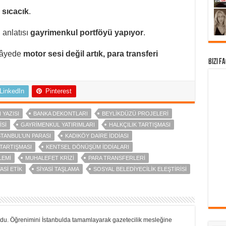
 sıcacık
.
”
anlatısı
gayrimenkul portföyü yapıyor
.
kâyede
motor sesi değil artık, para transferi
Bizi F
LinkedIn
Pinterest
 YAZISI
BANKA DEKONTLARI
BEYLIKDÜZÜ PROJELERI
ISI
GAYRIMENKUL YATIRIMLARI
HALKÇILIK TARTIŞMASI
STANBUL’UN PARASI
KADIKÖY DAIRE IDDIASI
TARTIŞMASI
KENTSEL DÖNÜŞÜM IDDIALARI
LEMI
MUHALEFET KRIZI
PARA TRANSFERLERI
ASI ETIK
SIYASI TAŞLAMA
SOSYAL BELEDIYECILIK ELEŞTIRISI
ğdu. Öğrenimini İstanbulda tamamlayarak gazetecilik mesleğine