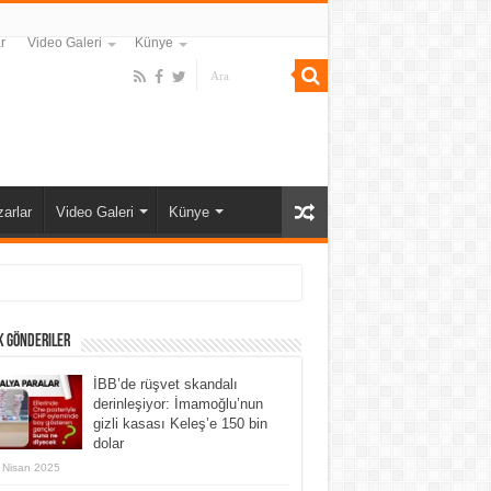
r
Video Galeri
Künye
arlar
Video Galeri
Künye
k Gönderiler
İBB’de rüşvet skandalı
derinleşiyor: İmamoğlu’nun
gizli kasası Keleş’e 150 bin
dolar
 Nisan 2025