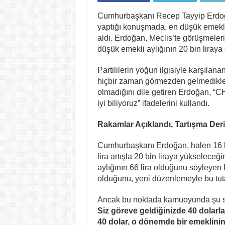
Cumhurbaşkanı Recep Tayyip Erdoğa
yaptığı konuşmada, en düşük emekli 
aldı. Erdoğan, Meclis’te görüşmeler
düşük emekli aylığının 20 bin liraya 
Partililerin yoğun ilgisiyle karşıla
hiçbir zaman görmezden gelmedikle
olmadığını dile getiren Erdoğan, “CHP
iyi biliyoruz” ifadelerini kullandı.
Rakamlar Açıklandı, Tartışma Deri
Cumhurbaşkanı Erdoğan, halen 16 bi
lira artışla 20 bin liraya yükseleceğ
aylığının 66 lira olduğunu söyleyen 
olduğunu, yeni düzenlemeyle bu tutar
Ancak bu noktada kamuoyunda şu s
Siz göreve geldiğinizde 40 dolarla
40 dolar, o dönemde bir emeklinin 