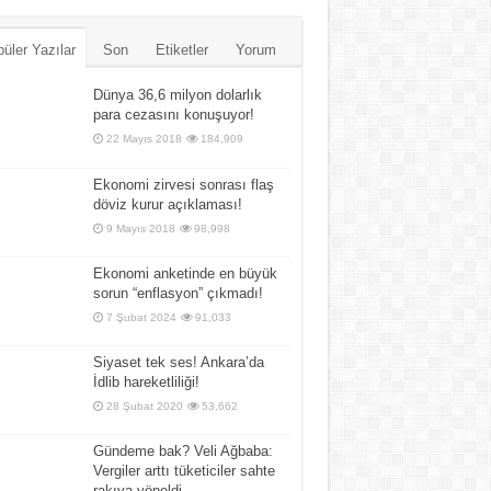
üler Yazılar
Son
Etiketler
Yorum
Dünya 36,6 milyon dolarlık
para cezasını konuşuyor!
22 Mayıs 2018
184,909
Ekonomi zirvesi sonrası flaş
döviz kurur açıklaması!
9 Mayıs 2018
98,998
Ekonomi anketinde en büyük
sorun “enflasyon” çıkmadı!
7 Şubat 2024
91,033
Siyaset tek ses! Ankara’da
İdlib hareketliliği!
28 Şubat 2020
53,662
Gündeme bak? Veli Ağbaba:
Vergiler arttı tüketiciler sahte
rakıya yöneldi