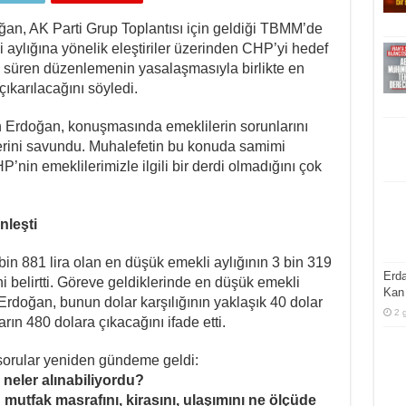
n, AK Parti Grup Toplantısı için geldiği TBMM’de
aylığına yönelik eleştiriler üzerinden CHP’yi hedef
i süren düzenlemenin yasalaşmasıyla birlikte en
çıkarılacağını söyledi.
nan Erdoğan, konuşmasında emeklilerin sorunlarını
rini savundu. Muhalefetin bu konuda samimi
’nin emeklilerimizle ilgili bir derdi olmadığını çok
nleşti
n 881 lira olan en düşük emekli aylığının 3 bin 319
Erda
ini belirtti. Göreve geldiklerinde en düşük emekli
Kan 
Erdoğan, bunun dolar karşılığının yaklaşık 40 dolar
2 
ın 480 dolara çıkacağını ifade etti.
orular yeniden gündeme geldi:
 neler alınabiliyordu?
mutfak masrafını, kirasını, ulaşımını ne ölçüde