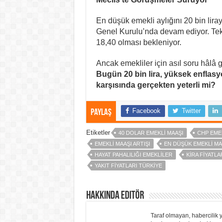
En düşük emekli aylığını 20 bin li
Genel Kurulu’nda devam ediyor. Tekl
18,40 olması bekleniyor.
Ancak emekliler için asıl soru hâlâ g
Bugün 20 bin lira, yüksek enflasyon
karşısında gerçekten yeterli mi?
Facebook
Twitter
Paylaş
Etiketler
40 DOLAR EMEKLI MAAŞI
CHP EMEK
EMEKLI MAAŞI ARTIŞI
EN DÜŞÜK EMEKLI MA
HAYAT PAHALILIĞI EMEKLILER
KIRA FIYATLA
YAKIT FIYATLARI TÜRKIYE
Hakkında Editör
Taraf olmayan, habercilik y