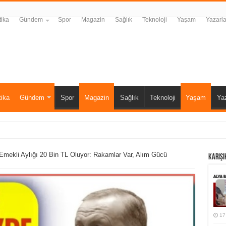
tika
Gündem
Spor
Magazin
Sağlık
Teknoloji
Yaşam
Yazarla
tika
Gündem
Spor
Magazin
Sağlık
Teknoloji
Yaşam
Yaz
ında kritik kayıp iddiası
mekli Aylığı 20 Bin TL Oluyor: Rakamlar Var, Alım Gücü
Karışı
17