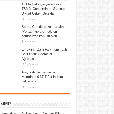
12 Maddelik Çerçeve Yasa
TBMM Gündeminde: Süreçte
Dikkat Çeken Detaylar
2 gün önce
Bennu Gerede gözaltına alındı!
“Portatif vibratör” sözleri
soruşturma konusu oldu
3 gün önce
Emeklinin Zam Farkı İçin Tarih
Belli Oldu: Ödemeler 7
Ağustos’ta
3 gün önce
Araç sahiplerine müjde:
Motorinde 6,37 TL’lik indirim
bekleniyor
3 gün önce
akaleler
nyahu’dan İran’a Sert Uyarı: Nükleer Silaha