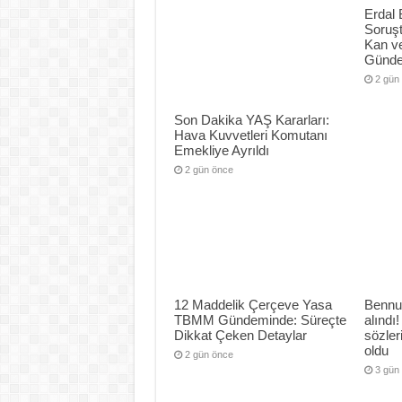
Erdal 
Soruş
Kan ve
Günd
2 gün
Son Dakika YAŞ Kararları:
Hava Kuvvetleri Komutanı
Emekliye Ayrıldı
2 gün önce
12 Maddelik Çerçeve Yasa
Bennu
TBMM Gündeminde: Süreçte
alındı!
Dikkat Çeken Detaylar
sözle
oldu
2 gün önce
3 gün