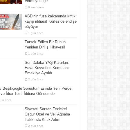
Vermeyeceğiz
9 saat önce
ABD’nin füze kalkanında kritik
kayıp iddiası! Körfez’de endişe
büyüyor
1 gün önce
Tutsak Edilen Bir Ruhun
Yeniden Diriliş Hikayesi!
1 gün önce
Son Dakika YAŞ Kararları:
Hava Kuvvetleri Komutanı
Emekliye Ayrıldı
2 gün önce
l Beşikçioğlu Soruşturmasında Yeni Perde:
ve İdrar Testi İddiası Gündemde
gün önce
Siyaseti Sarsan Fezleke!
Özgür Özel ve Veli Ağbaba
Hakkında Kritik Adım
2 gün önce