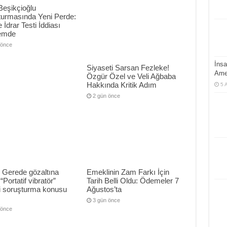
Beşikçioğlu
turmasında Yeni Perde:
 İdrar Testi İddiası
emde
 önce
İnsa
Siyaseti Sarsan Fezleke!
Ame
Özgür Özel ve Veli Ağbaba
Hakkında Kritik Adım
5 
2 gün önce
 Gerede gözaltına
Emeklinin Zam Farkı İçin
 “Portatif vibratör”
Tarih Belli Oldu: Ödemeler 7
ri soruşturma konusu
Ağustos’ta
3 gün önce
 önce