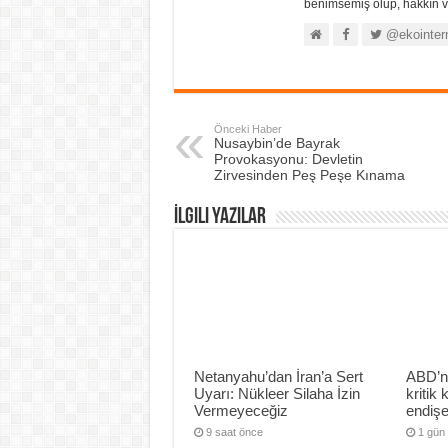
benimsemiş olup, hakkın ve
@ekointer
Önceki Haber
Nusaybin’de Bayrak
Provokasyonu: Devletin
Zirvesinden Peş Peşe Kınama
İlgili Yazılar
Netanyahu’dan İran’a Sert
ABD’n
Uyarı: Nükleer Silaha İzin
kritik
Vermeyeceğiz
endiş
9 saat önce
1 gün