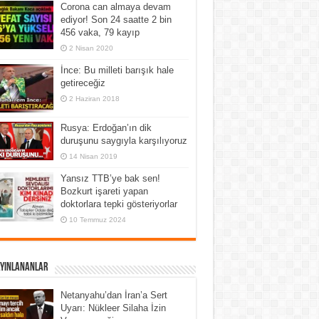
Corona can almaya devam
ediyor! Son 24 saatte 2 bin
456 vaka, 79 kayıp
2 Nisan 2020
İnce: Bu milleti barışık hale
getireceğiz
2 Haziran 2018
Rusya: Erdoğan’ın dik
duruşunu saygıyla karşılıyoruz
14 Nisan 2019
Yansız TTB’ye bak sen!
Bozkurt işareti yapan
doktorlara tepki gösteriyorlar
10 Temmuz 2024
ayınlananlar
Netanyahu’dan İran’a Sert
Uyarı: Nükleer Silaha İzin