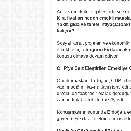
Ancak emekliler cephesinde şu sorul
Kira fiyatları neden emekli maaşla
Yakıt, gıda ve temel ihtiyaçlardak
kalıyor?
Sosyal konut projeleri ve ekonomik 
emekliler için
bugünü kurtaracak so
konusu olmaya devam ediyor.
CHP’ye Sert Eleştiriler, Emekliye
Cumhurbaşkanı Erdoğan, CHP’li bel
yapılmadığını, kaynakların israf edil
emeklileri “baş tacı” olarak gördüğü
zaman kulak verdiklerini söyledi.
Konuşmasının sonunda Erdoğan, emek
güvenmeye devam etmelerini istedi
Meclis’te Görüşmeler Sürüyor