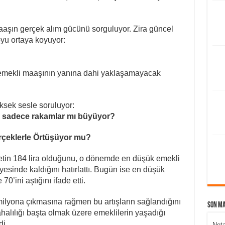
maaşın gerçek alım gücünü sorguluyor. Zira güncel
loyu ortaya koyuyor:
de emekli maaşının yanına dahi yaklaşamayacak
ksek sesle soruluyor:
a sadece rakamlar mı büyüyor?
rçeklerle Örtüşüyor mu?
tin 184 lira olduğunu, o dönemde en düşük emekli
iyesinde kaldığını hatırlattı. Bugün ise en düşük
0’ini aştığını ifade etti.
ilyona çıkmasına rağmen bu artışların sağlandığını
Son M
ahalılığı başta olmak üzere emeklilerin yaşadığı
di.
Neta