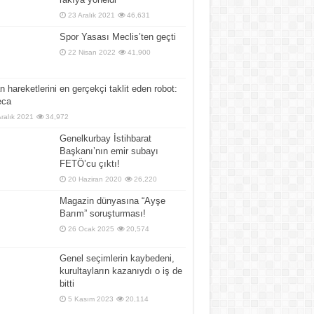
23 Aralık 2021
46,631
Spor Yasası Meclis’ten geçti
22 Nisan 2022
41,900
n hareketlerini en gerçekçi taklit eden robot:
ca
Aralık 2021
34,972
Genelkurbay İstihbarat
Başkanı’nın emir subayı
FETÖ’cu çıktı!
20 Haziran 2020
26,220
Magazin dünyasına “Ayşe
Barım” soruşturması!
26 Ocak 2025
20,574
Genel seçimlerin kaybedeni,
kurultayların kazanıydı o iş de
bitti
5 Kasım 2023
20,114