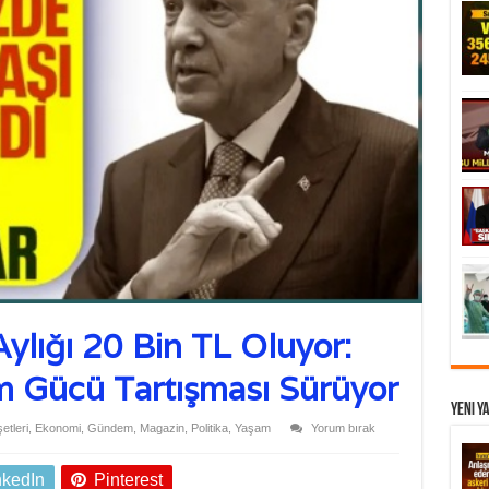
ylığı 20 Bin TL Oluyor:
m Gücü Tartışması Sürüyor
Yeni Y
tleri
,
Ekonomi
,
Gündem
,
Magazin
,
Politika
,
Yaşam
Yorum bırak
nkedIn
Pinterest