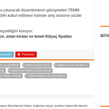
raya çıkaracak düzenlemenin görüşmeleri TBMM
ifin kabul edilmesi halinde artış oranının yüzde
eçerliliğini koruyor:
Bizi F
, artan kiralar ve temel ihtiyaç fiyatları
LinkedIn
Pinterest
LI ELEŞTIRISI
EMEKLI ALIM GÜCÜ
EMEKLI AYLIĞI 20 BIN TL
AŞI
ERDOĞAN EMEKLI AÇIKLAMASI
RI EMEKLI MAAŞI
TBMM EMEKLI DÜZENLEMESI
apan Ekointernet Haber, bağımsız özgür, tarafsız habercilik ilkesini