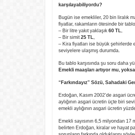
karşılayabiliyordu?
Bugün ise emekliler, 20 bin liralık 
fiyatlar, rakamların ötesinde bir tab
– Bir litre yakıt yaklaşık
60 TL
,
– Bir simit
25 TL
,
– Kira fiyatları ise büyük şehirler
seviyelere ulaşmış durumda.
Bu tablo karşısında şu soru daha yü
Emekli maaşları artıyor mu, yoks
“Farkındayız” Sözü, Sahadaki Ge
Erdoğan, Kasım 2002’de asgari ücre
aylığının asgari ücretin üçte biri sev
emekli aylığının asgari ücretin yüzde 7
Emekli sayısının 6,5 milyondan 17 m
belirten Erdoğan, kiralar ve hayat p
sorunların farkında olduklarını söyle