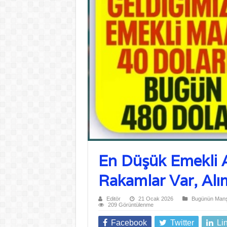
En Düşük Emekli A
Rakamlar Var, Alı
Editör
21 Ocak 2026
Bugünün Manşe
209 Görüntülenme
Facebook
Twitter
Li