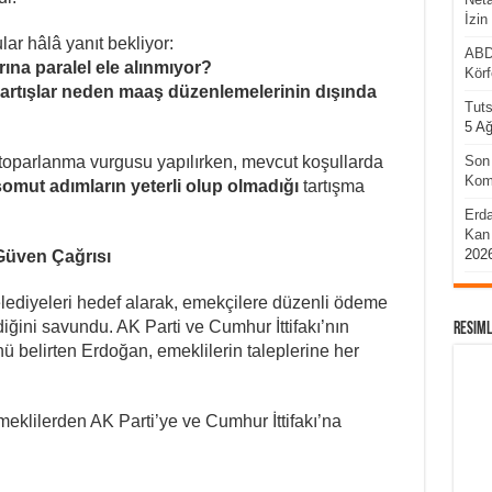
İzin
ar hâlâ yanıt bekliyor:
ABD’
rına paralel ele alınmıyor?
Körf
i artışlar neden maaş düzenlemelerinin dışında
Tuts
5 A
toparlanma vurgusu yapılırken, mevcut koşullarda
Son 
Komu
mut adımların yeterli olup olmadığı
tartışma
Erda
Kan 
202
 Güven Çağrısı
ediyeleri hedef alarak, emekçilere düzenli ödeme
diğini savundu. AK Parti ve Cumhur İttifakı’nın
Resiml
nü belirten Erdoğan, emeklilerin taleplerine her
lilerden AK Parti’ye ve Cumhur İttifakı’na
.