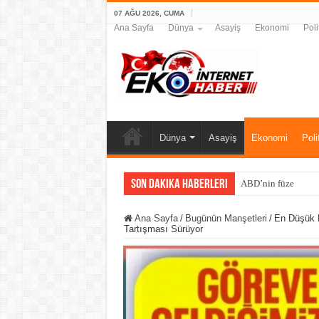
07 AĞU 2026, CUMA
Ana Sayfa
Dünya
Asayiş
Ekonomi
Poli
Dünya
Asayiş
Ekonomi
Poli
Son Dakika Haberleri
ABD’nin füze kalkan
Ana Sayfa
/
Bugünün Manşetleri
/
En Düşük E
Tartışması Sürüyor