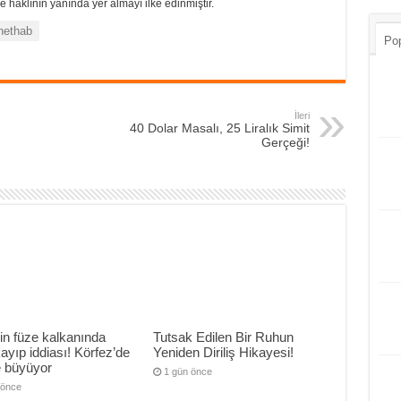
 haklının yanında yer almayı ilke edinmiştir.
nethab
Pop
İleri
40 Dolar Masalı, 25 Liralık Simit
Gerçeği!
in füze kalkanında
Tutsak Edilen Bir Ruhun
 kayıp iddiası! Körfez’de
Yeniden Diriliş Hikayesi!
e büyüyor
1 gün önce
 önce