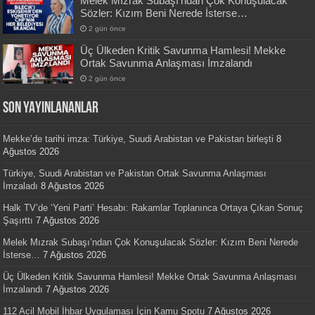
Melek Mızrak Subaşı’ndan Çok Konuşulacak
Sözler: Kızım Beni Nerede İsterse…
2 gün önce
Üç Ülkeden Kritik Savunma Hamlesi! Mekke
Ortak Savunma Anlaşması İmzalandı
2 gün önce
SON YAYINLANANLAR
Mekke’de tarihi imza: Türkiye, Suudi Arabistan ve Pakistan birleşti
8
Ağustos 2026
Türkiye, Suudi Arabistan ve Pakistan Ortak Savunma Anlaşması
İmzaladı
8 Ağustos 2026
Halk TV’de ‘Yeni Parti’ Hesabı: Rakamlar Toplanınca Ortaya Çıkan Sonuç
Şaşırttı
7 Ağustos 2026
Melek Mızrak Subaşı’ndan Çok Konuşulacak Sözler: Kızım Beni Nerede
İsterse…
7 Ağustos 2026
Üç Ülkeden Kritik Savunma Hamlesi! Mekke Ortak Savunma Anlaşması
İmzalandı
7 Ağustos 2026
112 Acil Mobil İhbar Uygulaması İçin Kamu Spotu
7 Ağustos 2026