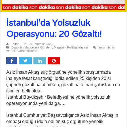
İstanbul’da Yolsuzluk
Operasyonu: 20 Gözaltı!
Editör
29 Temmuz 2025
Bugünün Manşetleri
,
Gündem
,
Magazin
,
Politika
,
Yaşam
Yorum bırak
297 Görüntülenme
Aziz İhsan Aktaş suç örgütüne yönelik soruşturmada
ihaleye fesat karıştırdığı iddia edilen 25 kişiden 20’si
şüpheli gözaltına alınırken, gözaltına alınan şahısların da
isimleri belli oldu.
İstanbul Büyükşehir Belediyesi’ne yönelik yolsuzluk
operasyonunda yeni dalga…
İstanbul Cumhuriyet Başsavcılığınca Aziz İhsan Aktaş’ın
elebaşı olduğu iddia edilen suç örgütüne yönelik