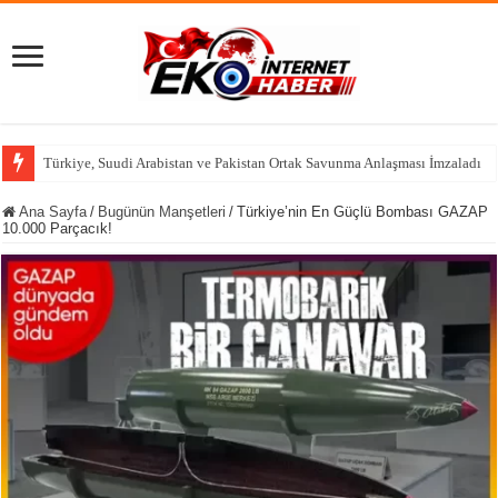
Halk TV’de ‘Yeni Parti’ Hesabı: Ra
Ana Sayfa
/
Bugünün Manşetleri
/
Türkiye’nin En Güçlü Bombası GAZAP
10.000 Parçacık!