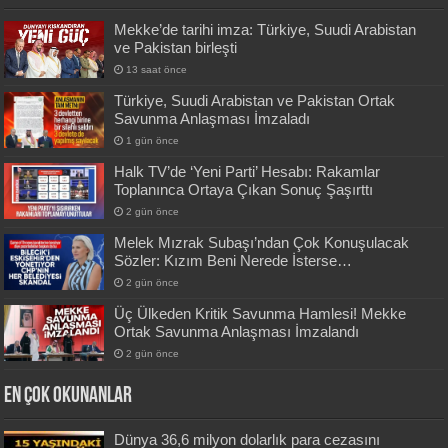
Mekke’de tarihi imza: Türkiye, Suudi Arabistan
ve Pakistan birleşti
13 saat önce
Türkiye, Suudi Arabistan ve Pakistan Ortak
Savunma Anlaşması İmzaladı
1 gün önce
Halk TV’de ‘Yeni Parti’ Hesabı: Rakamlar
Toplanınca Ortaya Çıkan Sonuç Şaşırttı
2 gün önce
Melek Mızrak Subaşı’ndan Çok Konuşulacak
Sözler: Kızım Beni Nerede İsterse…
2 gün önce
Üç Ülkeden Kritik Savunma Hamlesi! Mekke
Ortak Savunma Anlaşması İmzalandı
2 gün önce
En Çok okunanlar
Dünya 36,6 milyon dolarlık para cezasını