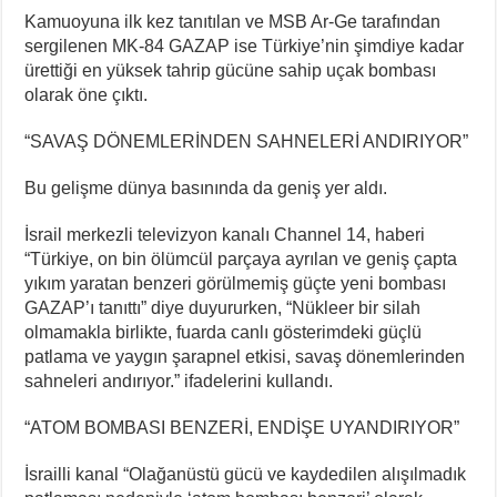
Kamuoyuna ilk kez tanıtılan ve MSB Ar-Ge tarafından
sergilenen MK-84 GAZAP ise Türkiye’nin şimdiye kadar
ürettiği en yüksek tahrip gücüne sahip uçak bombası
olarak öne çıktı.
“SAVAŞ DÖNEMLERİNDEN SAHNELERİ ANDIRIYOR”
Bu gelişme dünya basınında da geniş yer aldı.
İsrail merkezli televizyon kanalı Channel 14, haberi
“Türkiye, on bin ölümcül parçaya ayrılan ve geniş çapta
yıkım yaratan benzeri görülmemiş güçte yeni bombası
GAZAP’ı tanıttı” diye duyururken, “Nükleer bir silah
olmamakla birlikte, fuarda canlı gösterimdeki güçlü
patlama ve yaygın şarapnel etkisi, savaş dönemlerinden
sahneleri andırıyor.” ifadelerini kullandı.
“ATOM BOMBASI BENZERİ, ENDİŞE UYANDIRIYOR”
İsrailli kanal “Olağanüstü gücü ve kaydedilen alışılmadık