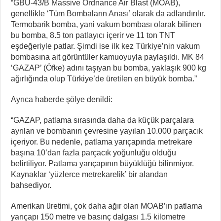
“GBU-43/B Massive Ordnance Air Blast (MOAB),
genellikle ‘Tüm Bombaların Anası’ olarak da adlandırılır.
Termobarik bomba, yani vakum bombası olarak bilinen
bu bomba, 8.5 ton patlayıcı içerir ve 11 ton TNT
eşdeğeriyle patlar. Şimdi ise ilk kez Türkiye’nin vakum
bombasına ait görüntüler kamuoyuyla paylaşıldı. MK 84
‘GAZAP’ (Öfke) adını taşıyan bu bomba, yaklaşık 900 kg
ağırlığında olup Türkiye’de üretilen en büyük bomba.”
Ayrıca haberde şölye denildi:
“GAZAP, patlama sırasında daha da küçük parçalara
ayrılan ve bombanın çevresine yayılan 10.000 parçacık
içeriyor. Bu nedenle, patlama yarıçapında metrekare
başına 10’dan fazla parçacık yoğunluğu olduğu
belirtiliyor. Patlama yarıçapının büyüklüğü bilinmiyor.
Kaynaklar ‘yüzlerce metrekarelik’ bir alandan
bahsediyor.
Amerikan üretimi, çok daha ağır olan MOAB’ın patlama
yarıçapı 150 metre ve basınç dalgası 1.5 kilometre