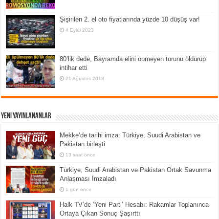
Şişirilen 2. el oto fiyatlarında yüzde 10 düşüş var!
4 Eylül 2023
80’lik dede, Bayramda elini öpmeyen torunu öldürüp
intihar etti
21 Ağustos 2018
Yeni Yayınlananlar
Mekke’de tarihi imza: Türkiye, Suudi Arabistan ve
Pakistan birleşti
13 saat önce
Türkiye, Suudi Arabistan ve Pakistan Ortak Savunma
Anlaşması İmzaladı
1 gün önce
Halk TV’de ‘Yeni Parti’ Hesabı: Rakamlar Toplanınca
Ortaya Çıkan Sonuç Şaşırttı