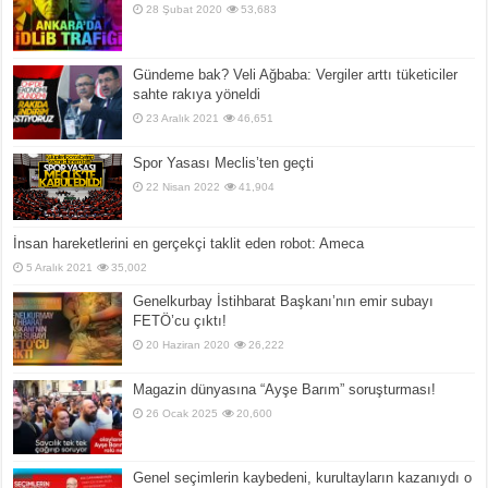
28 Şubat 2020
53,683
Gündeme bak? Veli Ağbaba: Vergiler arttı tüketiciler
sahte rakıya yöneldi
23 Aralık 2021
46,651
Spor Yasası Meclis’ten geçti
22 Nisan 2022
41,904
İnsan hareketlerini en gerçekçi taklit eden robot: Ameca
5 Aralık 2021
35,002
Genelkurbay İstihbarat Başkanı’nın emir subayı
FETÖ’cu çıktı!
20 Haziran 2020
26,222
Magazin dünyasına “Ayşe Barım” soruşturması!
26 Ocak 2025
20,600
Genel seçimlerin kaybedeni, kurultayların kazanıydı o