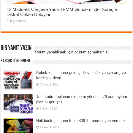
12 Maddelik Çerçeve Yasa TBMM Gündeminde: Süreçte
Dikkat Çeken Detaylar
5 gün önce
Bir yanıt yazın
Yorum yapabilmek için
oturum açmalısınız
.
Karışık Gönderiler
Bebek katili imana gelmiş: Devir Türkiye için arış ve
kardeşlik devri
29 Aralık 2024
Tam kadro toplanan ekonomi yönetimi 79 adet eylem
planını görüştü
7 Ekim 2024
Halkbank çalışana 5 bin 806 TL promosyon verecek!
27 Aralık 2019