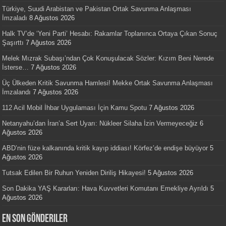
Türkiye, Suudi Arabistan ve Pakistan Ortak Savunma Anlaşması
İmzaladı
8 Ağustos 2026
Halk TV’de ‘Yeni Parti’ Hesabı: Rakamlar Toplanınca Ortaya Çıkan Sonuç
Şaşırttı
7 Ağustos 2026
Melek Mızrak Subaşı’ndan Çok Konuşulacak Sözler: Kızım Beni Nerede
İsterse…
7 Ağustos 2026
Üç Ülkeden Kritik Savunma Hamlesi! Mekke Ortak Savunma Anlaşması
İmzalandı
7 Ağustos 2026
112 Acil Mobil İhbar Uygulaması İçin Kamu Spotu
7 Ağustos 2026
Netanyahu’dan İran’a Sert Uyarı: Nükleer Silaha İzin Vermeyeceğiz
6
Ağustos 2026
ABD’nin füze kalkanında kritik kayıp iddiası! Körfez’de endişe büyüyor
5
Ağustos 2026
Tutsak Edilen Bir Ruhun Yeniden Diriliş Hikayesi!
5 Ağustos 2026
Son Dakika YAŞ Kararları: Hava Kuvvetleri Komutanı Emekliye Ayrıldı
5
Ağustos 2026
En Son Gönderiler