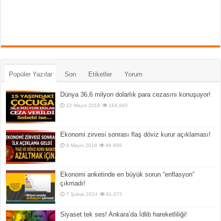
Popüler Yazılar
Son
Etiketler
Yorum
Dünya 36,6 milyon dolarlık para cezasını konuşuyor!
22 Mayıs 2018
184,940
Ekonomi zirvesi sonrası flaş döviz kurur açıklaması!
9 Mayıs 2018
98,999
Ekonomi anketinde en büyük sorun “enflasyon”
çıkmadı!
7 Şubat 2024
91,072
Siyaset tek ses! Ankara’da İdlib hareketliliği!