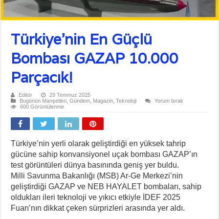
Türkiye’nin En Güçlü
Bombası GAZAP 10.000
Parçacık!
Editör
29 Temmuz 2025
Bugünün Manşetleri
,
Gündem
,
Magazin
,
Teknoloji
Yorum bırak
600 Görüntülenme
Türkiye’nin yerli olarak geliştirdiği en yüksek tahrip
gücüne sahip konvansiyonel uçak bombası GAZAP’ın
test görüntüleri dünya basınında geniş yer buldu.
Milli Savunma Bakanlığı (MSB) Ar-Ge Merkezi’nin
geliştirdiği GAZAP ve NEB HAYALET bombaları, sahip
oldukları ileri teknoloji ve yıkıcı etkiyle İDEF 2025
Fuarı’nın dikkat çeken sürprizleri arasında yer aldı.