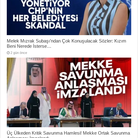
Melek Mızrak Subaşı’ndan Çok Konuşulacak Sözler: Kızım
Beni Nerede İsterse…
2 gün önce
Üç Ülkeden Kritik Savunma Hamlesi! Mekke Ortak Savunma