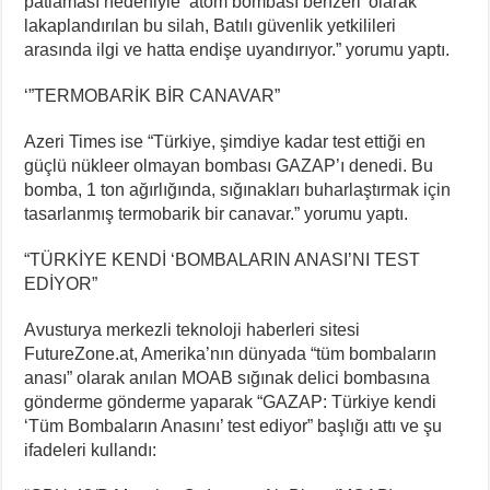
patlaması nedeniyle ‘atom bombası benzeri’ olarak
lakaplandırılan bu silah, Batılı güvenlik yetkilileri
arasında ilgi ve hatta endişe uyandırıyor.” yorumu yaptı.
‘”TERMOBARİK BİR CANAVAR”
Azeri Times ise “Türkiye, şimdiye kadar test ettiği en
güçlü nükleer olmayan bombası GAZAP’ı denedi. Bu
bomba, 1 ton ağırlığında, sığınakları buharlaştırmak için
tasarlanmış termobarik bir canavar.” yorumu yaptı.
“TÜRKİYE KENDİ ‘BOMBALARIN ANASI’NI TEST
EDİYOR”
Avusturya merkezli teknoloji haberleri sitesi
FutureZone.at, Amerika’nın dünyada “tüm bombaların
anası” olarak anılan MOAB sığınak delici bombasına
gönderme gönderme yaparak “GAZAP: Türkiye kendi
‘Tüm Bombaların Anasını’ test ediyor” başlığı attı ve şu
ifadeleri kullandı: