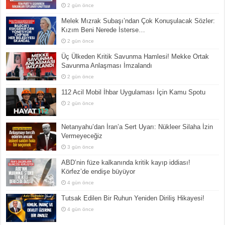
2 gün önce
Melek Mızrak Subaşı’ndan Çok Konuşulacak Sözler:
Kızım Beni Nerede İsterse…
2 gün önce
Üç Ülkeden Kritik Savunma Hamlesi! Mekke Ortak
Savunma Anlaşması İmzalandı
2 gün önce
112 Acil Mobil İhbar Uygulaması İçin Kamu Spotu
2 gün önce
Netanyahu’dan İran’a Sert Uyarı: Nükleer Silaha İzin
Vermeyeceğiz
3 gün önce
ABD’nin füze kalkanında kritik kayıp iddiası!
Körfez’de endişe büyüyor
4 gün önce
Tutsak Edilen Bir Ruhun Yeniden Diriliş Hikayesi!
4 gün önce