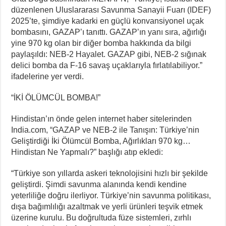
düzenlenen Uluslararası Savunma Sanayii Fuarı (IDEF)
2025’te, şimdiye kadarki en güçlü konvansiyonel uçak
bombasını, GAZAP’ı tanıttı. GAZAP’ın yanı sıra, ağırlığı
yine 970 kg olan bir diğer bomba hakkında da bilgi
paylaşıldı: NEB-2 Hayalet. GAZAP gibi, NEB-2 sığınak
delici bomba da F-16 savaş uçaklarıyla fırlatılabiliyor.”
ifadelerine yer verdi.
“İKİ ÖLÜMCÜL BOMBA!”
Hindistan’ın önde gelen internet haber sitelerinden
India.com, “GAZAP ve NEB-2 ile Tanışın: Türkiye’nin
Geliştirdiği İki Ölümcül Bomba, Ağırlıkları 970 kg…
Hindistan Ne Yapmalı?” başlığı atıp ekledi:
“Türkiye son yıllarda askeri teknolojisini hızlı bir şekilde
geliştirdi. Şimdi savunma alanında kendi kendine
yeterliliğe doğru ilerliyor. Türkiye’nin savunma politikası,
dışa bağımlılığı azaltmak ve yerli ürünleri teşvik etmek
üzerine kurulu. Bu doğrultuda füze sistemleri, zırhlı