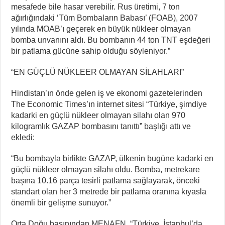
mesafede bile hasar verebilir. Rus üretimi, 7 ton
ağırlığındaki ‘Tüm Bombaların Babası’ (FOAB), 2007
yılında MOAB’ı geçerek en büyük nükleer olmayan
bomba unvanını aldı. Bu bombanın 44 ton TNT eşdeğeri
bir patlama gücüne sahip olduğu söyleniyor.”
“EN GÜÇLÜ NÜKLEER OLMAYAN SİLAHLARI”
Hindistan’ın önde gelen iş ve ekonomi gazetelerinden
The Economic Times’ın internet sitesi “Türkiye, şimdiye
kadarki en güçlü nükleer olmayan silahı olan 970
kilogramlık GAZAP bombasını tanıttı” başlığı attı ve
ekledi:
“Bu bombayla birlikte GAZAP, ülkenin bugüne kadarki en
güçlü nükleer olmayan silahı oldu. Bomba, metrekare
başına 10.16 parça tesirli patlama sağlayarak, önceki
standart olan her 3 metrede bir patlama oranına kıyasla
önemli bir gelişme sunuyor.”
Orta Doğu basınından MENAFN, “Türkiye, İstanbul’da