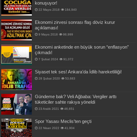
konuşuyor!
22 Mayıs 2018
184,940
Ekonomi zirvesi sonrası flaş döviz kurur
açıklaması!
9 Mayıs 2018
98,999
Ekonomi anketinde en büyük sorun “enflasyon”
çıkmadı!
7 Şubat 2024
91,072
Siyaset tek ses! Ankara’da İdlib hareketliliği!
28 Şubat 2020
53,683
Gündeme bak? Veli Ağbaba: Vergiler arttı
tüketiciler sahte rakıya yöneldi
23 Aralık 2021
46,651
Spor Yasası Meclis’ten geçti
22 Nisan 2022
41,904